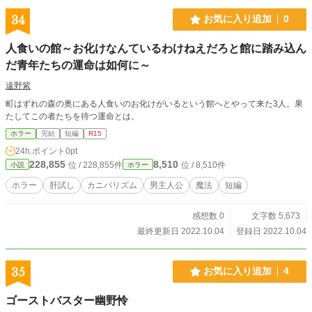
34
お気に入り追加
0
人食いの館～お化けなんているわけねえだろと館に踏み込ん
だ青年たちの運命は如何に～
遠野紫
町はずれの森の奥にある人食いのお化けがいるという館へとやって来た3人。果
たしてこの者たちを待つ運命とは。
ホラー
完結
短編
R15
24h.ポイント
0pt
228,855
8,510
位 / 228,855件
位 / 8,510件
小説
ホラー
ホラー
肝試し
カニバリズム
男主人公
魔法
短編
感想数 0
文字数 5,673
最終更新日 2022.10.04
登録日 2022.10.04
35
お気に入り追加
4
ゴーストバスター幽野怜