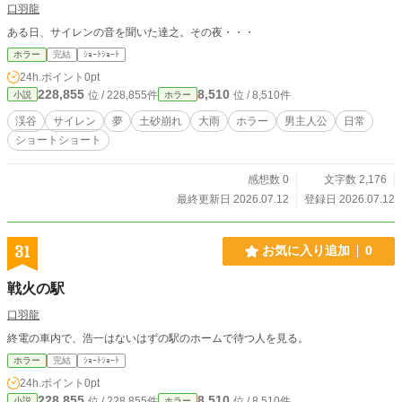
口羽龍
ある日、サイレンの音を聞いた達之。その夜・・・
ホラー
完結
ｼｮｰﾄｼｮｰﾄ
24h.ポイント
0pt
228,855
8,510
位 / 228,855件
位 / 8,510件
小説
ホラー
渓谷
サイレン
夢
土砂崩れ
大雨
ホラー
男主人公
日常
ショートショート
感想数 0
文字数 2,176
最終更新日 2026.07.12
登録日 2026.07.12
31
お気に入り追加
0
戦火の駅
口羽龍
終電の車内で、浩一はないはずの駅のホームで待つ人を見る。
ホラー
完結
ｼｮｰﾄｼｮｰﾄ
24h.ポイント
0pt
228,855
8,510
位 / 228,855件
位 / 8,510件
小説
ホラー