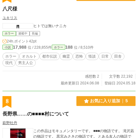
八尺様
ユキリス
ヒトでは無いナニカ
ホラー
連載中
長編
24h.ポイント
42pt
17,988
188
位 / 228,855件
位 / 8,510件
小説
ホラー
ホラー
オカルト
都市伝説
幽霊
恐怖
怪談
日常
田舎
現代
男主人公
感想数 2
文字数 22,192
最終更新日 2024.06.08
登録日 2024.05.18
8
お気に入り追加
5
長野県……の■■■■村について
萩野牡丹
この作品はモキュメンタリーです。 ■■■の物語です。 滝沢凪
の物語です。 黒宮みさきの物語です。 とある友人の物語で