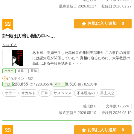
最終更新日 2026.02.27
登録日 2026.02.27
22
お気に入り追加
0
記憶は仄暗い闇の中へ…
クロイノ
ある日、突如発生した高齢者の集団失踪事件 この事件の背景
には認知症が関係していた？ 真相に迫るために、大学教授の
高山はある手段を試みる・・・
ホラー
連載中
長編
24h.ポイント
0pt
228,855
8,510
位 / 228,855件
位 / 8,510件
小説
ホラー
ホラー
オカルト
日常
サスペンス
不条理もの
男主人公
感想数 0
文字数 17,224
最終更新日 2026.05.10
登録日 2026.05.10
23
お気に入り追加
0