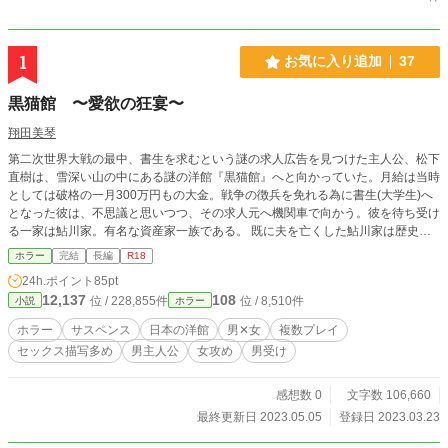
1
お気に入り追加
37
黒猫館 〜愛欲の狂宴〜
翔田美琴
第二次世界大戦の最中、書生を求むという謎の求人広告を見つけた主人公、松下
直樹は、雪深い山の中にある謎の洋館『黒猫館』へと向かっていた。月給は当時
としては破格の一月300万円もの大金。戦争の徴兵を免れる為に書生(大学生)へ
となった彼は、不思議と思いつつ、その求人元へ機関車で向かう。彼を待ち受け
る一家は鮎川家。有名な資産家一族である。 既に夫を亡くした鮎川家は歴史の
表舞台から消えて、そして『黒猫館』にて暮らしている。 鮎川家には、女主人
ホラー
完結
長編
R18
の鮎川直美と娘の雪菜、メイドの芹沢亜美がいる。彼女らはこの人里離れた洋館
24h.ポイント
85pt
にて密かにとある『宴』を開いていた。 それは見目麗しい男性を呼び、自らの
12,137
108
位 / 228,855件
位 / 8,510件
小説
ホラー
愛欲を埋める為に行われる性の饗宴だった。 松下直樹はそこでかつてない程
に、性の饗宴の生贄として『黒猫館』にて囚われてしまう。 レトロな雰囲気の
ホラー
サスペンス
日本の洋館
男✕女
複数プレイ
作品を思いついたので、形にして小説にしてみました。中編小説になる予定で
セックス描写多め
男主人公
女攻め
男受け
す。
感想数 0
文字数 106,660
最終更新日 2023.05.05
登録日 2023.03.23