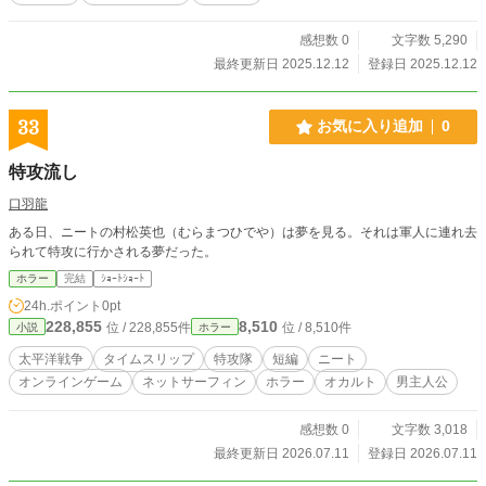
感想数 0
文字数 5,290
最終更新日 2025.12.12
登録日 2025.12.12
33
お気に入り追加
0
特攻流し
口羽龍
ある日、ニートの村松英也（むらまつひでや）は夢を見る。それは軍人に連れ去
られて特攻に行かされる夢だった。
ホラー
完結
ｼｮｰﾄｼｮｰﾄ
24h.ポイント
0pt
228,855
8,510
位 / 228,855件
位 / 8,510件
小説
ホラー
太平洋戦争
タイムスリップ
特攻隊
短編
ニート
オンラインゲーム
ネットサーフィン
ホラー
オカルト
男主人公
感想数 0
文字数 3,018
最終更新日 2026.07.11
登録日 2026.07.11