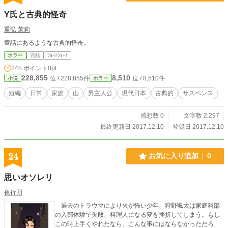
Y氏と古典的怪奇
重弘 茉莉
童話にあるような古典的怪奇。
ホラー
完結
ｼｮｰﾄｼｮｰﾄ
24h.ポイント
0pt
228,855
8,510
位 / 228,855件
位 / 8,510件
小説
ホラー
短編
日常
家族
山
男主人公
現代日本
古典的
サスペンス
感想数 0
文字数 2,297
最終更新日 2017.12.10
登録日 2017.12.10
24
お気に入り追加
0
思いオソレリ
夜行回
過去のトラウマにより火が怖い少年、狩野颯太は家庭科部
の入部体験で失敗、料理人になる夢を挫折してしまう。もし
この時上手くやれたなら、こんな事にはならなかっただろ