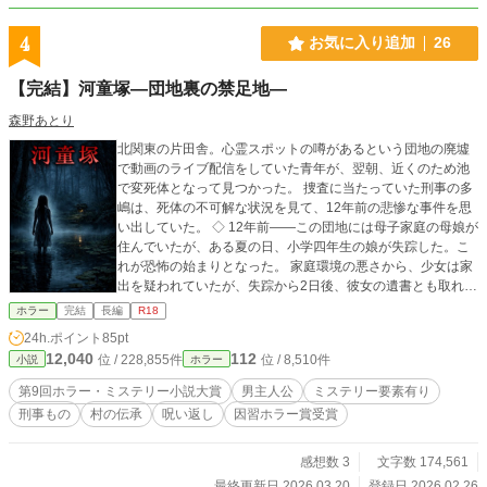
4
お気に入り追加
26
【完結】河童塚―団地裏の禁足地―
森野あとり
北関東の片田舎。心霊スポットの噂があるという団地の廃墟
で動画のライブ配信をしていた青年が、翌朝、近くのため池
で変死体となって見つかった。 捜査に当たっていた刑事の多
嶋は、死体の不可解な状況を見て、12年前の悲惨な事件を思
い出していた。 ◇ 12年前――この団地には母子家庭の母娘が
住んでいたが、ある夏の日、小学四年生の娘が失踪した。こ
れが恐怖の始まりとなった。 家庭環境の悪さから、少女は家
出を疑われていたが、失踪から2日後、彼女の遺書とも取れ
る、願い事を書いた作文が発見される。それと同時に同じク
ホラー
完結
長編
R18
ラスの生徒が奇妙な事故で変死する。まるでなにかの呪いの
24h.ポイント
85pt
ように次々と、同クラスの関係者が変死を遂げ、多嶋は幾度
12,040
112
位 / 228,855件
位 / 8,510件
小説
ホラー
も怪奇現象を体験する。 明らかになった少女へのイジメ。母
娘のすれ違い。母親の不倫。さらに非協力的な学校の対応。
第9回ホラー・ミステリー小説大賞
男主人公
ミステリー要素有り
これは本当に事故なのか、あるいは仕組まれた事件なのか、
刑事もの
村の伝承
呪い返し
因習ホラー賞受賞
はたまた行方不明となった少女の呪いなのか…… 「失踪届を
出す」と言い出す母親。 「ケガレが広がった」と、怯える大
地主の老女。 「誰かが河童さまを怒らせた」と言う不気味な
感想数 3
文字数 174,561
老人。 「あそこの話は禁忌なんだ」と、頑なに秘密を守ろう
最終更新日 2026.03.20
登録日 2026.02.26