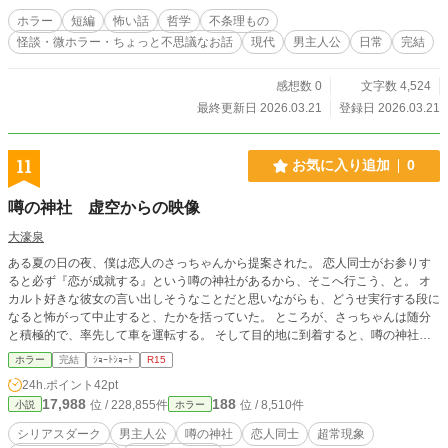
ホラー
短編
怖い話
哲学
不条理もの
怪談・微ホラー・ちょっと不思議なお話
現代
男主人公
日常
完結
感想数 0
文字数 4,524
最終更新日 2026.03.21
登録日 2026.03.21
11
お気に入り追加
0
噂の神社 虚空からの映像
大濠泉
‭ある夏の日の夜、僕は恋人のさっちゃんから提案された。‬ ‭恋人同士がお参りす
ると必ず『恋が成就する』という噂の神社があるから、そこへ行こう、と。‬ ‭オ
カルト好きな彼女の言い出しそうなことだと思いながらも、どうせ実行する段に
なると怖がって中止すると、たかを括っていた。‬ ‭ところが、さっちゃんは随分
と積極的で、率先して車を運転する。‬ ‭そして目的地に到着すると、噂の神社は
ホラー
完結
ｼｮｰﾄｼｮｰﾄ
R15
24h.ポイント
42pt
17,988
188
位 / 228,855件
位 / 8,510件
小説
ホラー
シリアスダーク
男主人公
噂の神社
恋人同士
超常現象