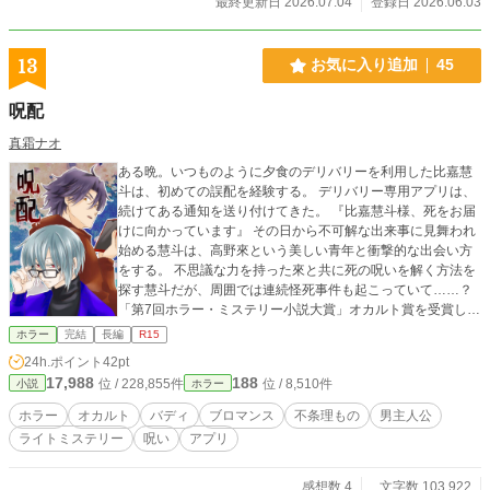
最終更新日 2026.07.04
登録日 2026.06.03
13
お気に入り追加
45
呪配
真霜ナオ
ある晩。いつものように夕食のデリバリーを利用した比嘉慧
斗は、初めての誤配を経験する。 デリバリー専用アプリは、
続けてある通知を送り付けてきた。 『比嘉慧斗様、死をお届
けに向かっています』 その日から不可解な出来事に見舞われ
始める慧斗は、高野來という美しい青年と衝撃的な出会い方
をする。 不思議な力を持った來と共に死の呪いを解く方法を
探す慧斗だが、周囲では連続怪死事件も起こっていて……？
「第7回ホラー・ミステリー小説大賞」オカルト賞を受賞しま
した！
ホラー
完結
長編
R15
24h.ポイント
42pt
17,988
188
位 / 228,855件
位 / 8,510件
小説
ホラー
ホラー
オカルト
バディ
ブロマンス
不条理もの
男主人公
ライトミステリー
呪い
アプリ
感想数 4
文字数 103,922