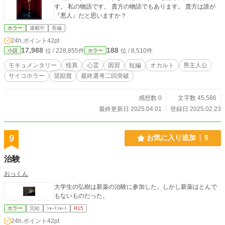
す。 私の物語です。 貴方の物語でもあります。 貴方は誰が
『悪人』だと思いますか？
ホラー
連載中
長編
24h.ポイント
42pt
17,988
188
位 / 228,855件
位 / 8,510件
小説
ホラー
モキュメンタリー
怪異
心霊
因習
短編
オカルト
男主人公
サイコホラー
奨励賞
最終選考二回突破
感想数 0
文字数 45,586
最終更新日 2025.04.01
登録日 2025.02.23
9
お気に入り追加
5
治験
おっくん
大学生の弘樹は新薬の治験に参加した。しかし新薬はとんで
もないものだった。
ホラー
完結
ｼｮｰﾄｼｮｰﾄ
R15
24h.ポイント
42pt