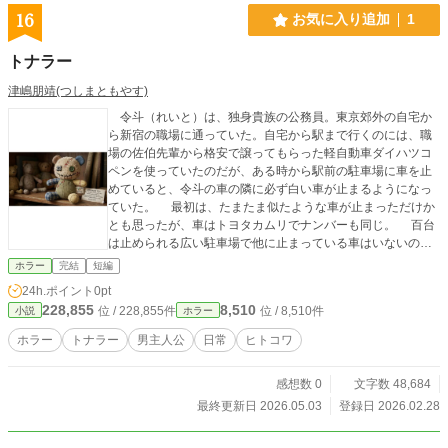
16
お気に入り追加
1
トナラー
津嶋朋靖(つしまともやす)
令斗（れいと）は、独身貴族の公務員。東京郊外の自宅か
ら新宿の職場に通っていた。自宅から駅まで行くのには、職
場の佐伯先輩から格安で譲ってもらった軽自動車ダイハツコ
ペンを使っていたのだが、ある時から駅前の駐車場に車を止
めていると、令斗の車の隣に必ず白い車が止まるようになっ
ていた。 最初は、たまたま似たような車が止まっただけか
とも思ったが、車はトヨタカムリでナンバーも同じ。 百台
は止められる広い駐車場で他に止まっている車はいないの
に、そのカムリは令斗が仕事から帰ってくると、なぜか令斗
ホラー
完結
短編
のコペンのぴったり横に止まっているのだ。 最初は偶然か
24h.ポイント
0pt
と思ったが同じ事が十回も続き、不気味に思った令斗は、佐
228,855
8,510
位 / 228,855件
位 / 8,510件
小説
ホラー
伯先輩と相談して翌日から隣の駅の駐車場へ止めることにし
た。 しかし、駐車場を変えても、やはり帰って来たらカム
ホラー
トナラー
男主人公
日常
ヒトコワ
リは止まっていた。 さらに休みの日に、従姉妹を乗せてド
ライブ中に止めた駐車場にも、白いカムリは現れた。
感想数 0
文字数 48,684
最終更新日 2026.05.03
登録日 2026.02.28