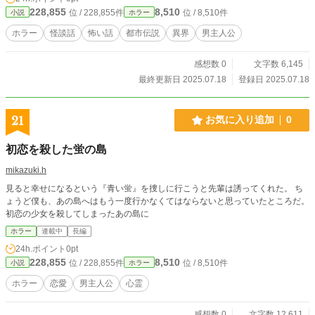
228,855
8,510
位 / 228,855件
位 / 8,510件
小説
ホラー
ホラー
怪談話
怖い話
都市伝説
異界
男主人公
感想数 0
文字数 6,145
最終更新日 2025.07.18
登録日 2025.07.18
21
お気に入り追加
0
初恋を殺した蛍の島
mikazuki.h
見ると幸せになるという『青い蛍』を捜しに行こうと先輩は誘ってくれた。 ち
ょうど僕も、あの島へはもう一度行かなくてはならないと思っていたところだ。
初恋の少女を殺してしまったあの島に
ホラー
連載中
長編
24h.ポイント
0pt
228,855
8,510
位 / 228,855件
位 / 8,510件
小説
ホラー
ホラー
恋愛
男主人公
心霊
感想数 0
文字数 12,611