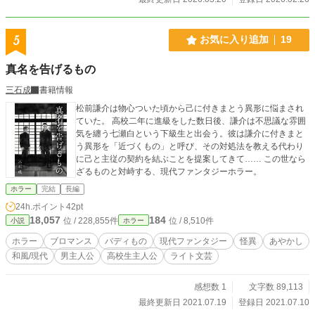
とする男。 事件が悲劇へと突き進んでいく中で、巻き込まれ
てしまった多嶋は殺戮の連鎖を止め、少女を助けようと奮闘
する。だが、事件の影には、村の暗い歴史が隠されていた。
5
お気に入り追加
19
◇ そして事件解決から12年経った今。 多嶋は事件の本当の結
末を知ることになる。 ＊完結していますが、誤字脱字、重複
真名を告げるもの
表現等の修正をする事があります。 ＊エブリスタ掲載作品を
推敲加筆しました
三石成
書籍情報
松前謙介は物心ついた頃から己に付きまとう異形に悩まされ
ていた。 高校二年に進級をした数日後、謙介は不思議な雰囲
気を纏う七瀬白という下級生と出会う。彼は謙介に付きまと
う異形を「近づくもの」と呼び、その対処法を教える代わり
に己と主従の契約を結ぶことを提案してきて…… この世なら
ざるものと対峙する、現代ファンタジーホラー。
ホラー
完結
長編
24h.ポイント
42pt
18,057
184
位 / 228,855件
位 / 8,510件
小説
ホラー
ホラー
ブロマンス
バディもの
現代ファンタジー
怪異
あやかし
和風/現代
男主人公
高校生主人公
ライト文芸
感想数 1
文字数 89,113
最終更新日 2021.07.19
登録日 2021.07.10