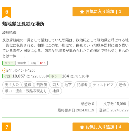
6
お気に入り追加
1
蟻地獄は孤独な場所
綾崎暁都
反政府組織の一員として活動していた朝陽は、政治犯として蟻地獄と呼ばれる地
下監獄に収監される。朝陽はこの地下監獄で、白夜という地獄を題材に絵を描い
ている青年と同室になる。凶悪な犯罪者が集められたこの場所で待ち受けるもの
とは一体……。
ホラー
連載中
長編
R15
24h.ポイント
42pt
18,057
184
位 / 228,855件
位 / 8,510件
小説
ホラー
男主人公
監獄
刑務所
囚人
地下
犯罪者
ディストピア
恐怖
暴力・流血・残酷表現あり
地獄
感想数 0
文字数 15,098
最終更新日 2024.03.19
登録日 2024.02.29
7
お気に入り追加
4