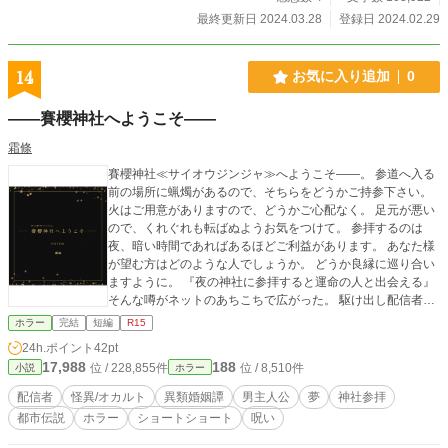
最終更新日 2024.03.28
登録日 2024.02.29
14
お気に入り追加
0
――賽櫻神社へようこそ――
霜條
賽櫻神社≪サイオウジンジャ≫へようこそ――。 参道へ入る
前の場所に蝋燭があるので、そちらをどうかご持参下さい。
火はご用意がありますので、どうかご心配なく。 足元が悪い
ので、くれぐれも転ばぬようお気をつけて。 参拝するのは
夜、暗い時間であればあるほどご利益があります。 あなた様
が望む方はどのような人でしょうか。 どうか良縁に巡り合い
ますように。 『夜の神社に参拝すると運命の人と出会える』
そんな噂がネットのあちこちで広がった。 駆け出し配信者の
タモツの提案で、イツキとケイジはその賽櫻神社へと車を出
ホラー
完結
短編
R15
して行ってみる。 暗いだけでボロボロの神社にご利益なんて
24h.ポイント
42pt
あるのだろうか。 半信半疑でいたが、その神社を後にすれば
17,988
188
位 / 228,855件
位 / 8,510件
小説
ホラー
ケイジはある女性が何度も夢に現れることになる。 あの人は
一体誰なのだろうか――。 ©霜條 Don't Repost,Don't AI Traini
配信者
怪異/オカルト
異類婚姻譚
男主人公
夢
神社参拝
ng,Don't use my work 禁止:転載・二次利用・AI学習
都市伝説
ホラー
ショートショート
呪い