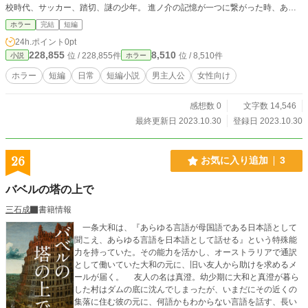
校時代、サッカー、踏切、謎の少年。 進ノ介の記憶が一つに繋がった時、あの
日のヤクソクが果たされる。
ホラー
完結
短編
24h.ポイント
0pt
228,855
8,510
位 / 228,855件
位 / 8,510件
小説
ホラー
ホラー
短編
日常
短編小説
男主人公
女性向け
感想数 0
文字数 14,546
最終更新日 2023.10.30
登録日 2023.10.30
26
お気に入り追加
3
バベルの塔の上で
三石成
書籍情報
一条大和は、『あらゆる言語が母国語である日本語として
聞こえ、あらゆる言語を日本語として話せる』という特殊能
力を持っていた。その能力を活かし、オーストラリアで通訳
として働いていた大和の元に、旧い友人から助けを求めるメ
ールが届く。 友人の名は真澄。幼少期に大和と真澄が暮ら
した村はダムの底に沈んでしまったが、いまだにその近くの
集落に住む彼の元に、何語かもわからない言語を話す、長い