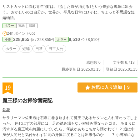
リストカットに悩む青年”僕”は、｢流した血が消える｣という奇妙な現象に出会
う。 おかしいのは自分か、世界か。平凡な日常にひそむ、ちょっと不思議な短
編物語。
ホラー
完結
短編
24h.ポイント
0pt
228,855
8,510
位 / 228,855件
位 / 8,510件
小説
ホラー
ホラー
短編
日常
男主人公
感想数 0
文字数 6,713
最終更新日 2025.01.15
登録日 2025.01.15
19
お気に入り追加
9
魔王様のお掃除奮闘記
鈴花
サラリーマン佐田透は召喚に巻き込まれて魔王であるサタンと入れ替わってしま
った。 休むはずの部屋には、足の踏み場もない程積み重なったゴミ。 あまりに
汚すぎる魔王城を綺麗にしていたら、何故かあちこちから懐かれて！？ 透は中
身が人間だと気付かれずに元の身体に戻ることは出来るのか――？ 小説家にな