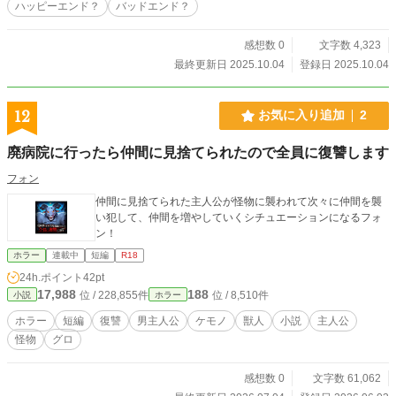
ハッピーエンド？
バッドエンド？
感想数 0
文字数 4,323
最終更新日 2025.10.04
登録日 2025.10.04
12
お気に入り追加
2
廃病院に行ったら仲間に見捨てられたので全員に復讐します
フォン
仲間に見捨てられた主人公が怪物に襲われて次々に仲間を襲
い犯して、仲間を増やしていくシチュエーションになるフォ
ン！
ホラー
連載中
短編
R18
24h.ポイント
42pt
17,988
188
位 / 228,855件
位 / 8,510件
小説
ホラー
ホラー
短編
復讐
男主人公
ケモノ
獣人
小説
主人公
怪物
グロ
感想数 0
文字数 61,062