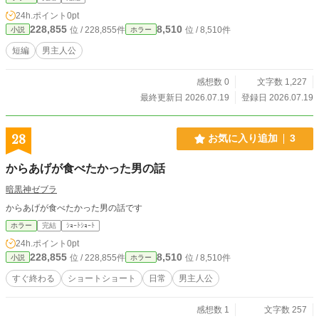
24h.ポイント
0pt
228,855
8,510
位 / 228,855件
位 / 8,510件
小説
ホラー
短編
男主人公
感想数 0
文字数 1,227
最終更新日 2026.07.19
登録日 2026.07.19
28
お気に入り追加
3
からあげが食べたかった男の話
暗黒神ゼブラ
からあげが食べたかった男の話です
ホラー
完結
ｼｮｰﾄｼｮｰﾄ
24h.ポイント
0pt
228,855
8,510
位 / 228,855件
位 / 8,510件
小説
ホラー
すぐ終わる
ショートショート
日常
男主人公
感想数 1
文字数 257