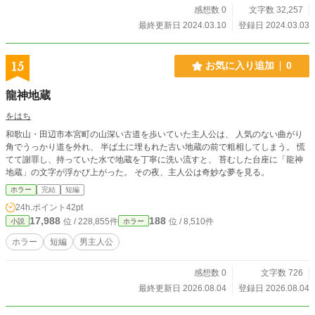
感想数 0
文字数 32,257
最終更新日 2024.03.10
登録日 2024.03.03
15
お気に入り追加
0
龍神地蔵
をはち
和歌山・田辺市本宮町の山深い古道を歩いていた主人公は、 人気のない曲がり
角でうっかり道を外れ、 半ば土に埋もれた古い地蔵の前で粗相してしまう。 慌
てて謝罪し、持っていた水で地蔵を丁寧に洗い流すと、 苔むした台座に「龍神
地蔵」の文字が浮かび上がった。 その夜、主人公は奇妙な夢を見る。
ホラー
完結
短編
24h.ポイント
42pt
17,988
188
位 / 228,855件
位 / 8,510件
小説
ホラー
ホラー
短編
男主人公
感想数 0
文字数 726
最終更新日 2026.08.04
登録日 2026.08.04