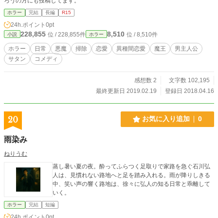
ろうの方にも投稿してます。
ホラー
完結
長編
R15
24h.ポイント
0pt
228,855
8,510
位 / 228,855件
位 / 8,510件
小説
ホラー
ホラー
日常
悪魔
掃除
恋愛
異種間恋愛
魔王
男主人公
サタン
コメディ
感想数 2
文字数 102,195
最終更新日 2019.02.19
登録日 2018.04.16
20
お気に入り追加
0
雨染み
ねりうむ
蒸し暑い夏の夜。酔ってふらつく足取りで家路を急ぐ石川弘
人は、見慣れない路地へと足を踏み入れる。雨が降りしきる
中、笑い声の響く路地は、徐々に弘人の知る日常と乖離して
いく。
ホラー
完結
短編
24h.ポイント
0pt