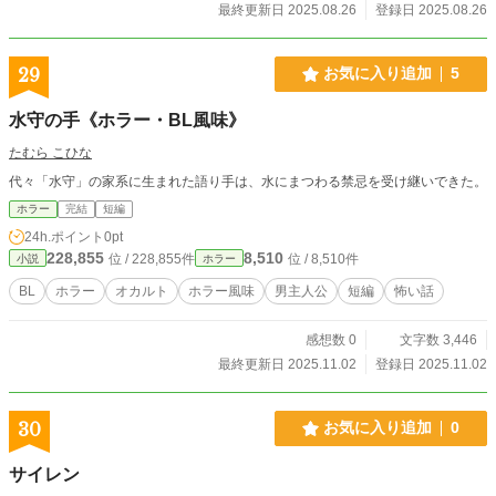
最終更新日 2025.08.26
登録日 2025.08.26
29
お気に入り追加
5
水守の手《ホラー・BL風味》
たむら こひな
代々「水守」の家系に生まれた語り手は、水にまつわる禁忌を受け継いできた。
ホラー
完結
短編
24h.ポイント
0pt
228,855
8,510
位 / 228,855件
位 / 8,510件
小説
ホラー
BL
ホラー
オカルト
ホラー風味
男主人公
短編
怖い話
感想数 0
文字数 3,446
最終更新日 2025.11.02
登録日 2025.11.02
30
お気に入り追加
0
サイレン