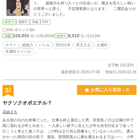
う。 超能力を持つ人々との出会いが、颯太を恐ろしい戦い
の世界へと誘う。 不定期更新となります。 ご愛読ありが
とうございました。
ホラー
連載中
長編
R15
24h.ポイント
0pt
228,855
8,510
位 / 228,855件
位 / 8,510件
小説
ホラー
ホラー
超能力
バトル
現代日本
男主人公
火属性
氷属性ライバル
文字数 102,935
最終更新日 2026.07.08
登録日 2026.02.26
25
お気に入り追加
0
ヤクソクオボエテル？
花縞まる
ある雨の日の出来事だった。 仕事を終え退社した男、宮原進ノ介は公園の中で
雨に濡れる少年と出会う。 一人寂しい様子に見えた少年を自宅付近まで送って
行こうと考えた進ノ介は、この時はまだ何も想像をしていなかったのだ。 通り
かかった踏切の目の前で、親友、曽我部真人に腕を掴まれるまでは――。 小学