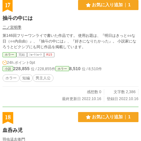
17
お気に入り追加
1
抽斗の中には
二ノ宮明季
第146回フリーワンライで書いた作品です。 使用お題は、『明日はきっと○○な
日（○○内自由）』、『抽斗の中には』、『好きになりたかった』。 小説家にな
ろうとピクシブにも同じ作品を掲載しています。
ホラー
完結
ｼｮｰﾄｼｮｰﾄ
R15
24h.ポイント
0pt
228,855
8,510
位 / 228,855件
位 / 8,510件
小説
ホラー
ホラー
短編
男主人公
感想数 0
文字数 2,386
最終更新日 2022.10.16
登録日 2022.10.16
18
お気に入り追加
1
血呑み児
羽虫這左衛門