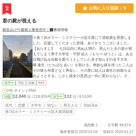
2
お気に入り追加
9
君の屍が視える
紫音みけ🐾書籍２冊発売中！
書籍情報
※第７回ホラー・ミステリー小説大賞にて奨励賞を受賞しま
した。応援してくださった皆様、ありがとうございました。
【あらすじ】 七日以内に死ぬ人間の、死んだときの姿が視
えてしまう男子大学生・守部 結人（もりべ ゆうと）は、ある
日飛び込み自殺を図ろうとしていた見ず知らずの女子大生・
橘 逢生（たちばな あい）を助ける。奇妙な縁を持った二人は
その後も何度となく再会し、その度に結人は逢生の自殺を止
めようとする。しかし彼女の意思は一向に変わらない。その
ため結人の目には常に彼女の死体――屍の様子が視えてしま
ホラー
完結
短編
R15
うのだった。
24h.ポイント
85pt
12,040
112
位 / 228,855件
位 / 8,510件
小説
ホラー
現代
恋愛
大学生
切ない
男主人公
完結済み
第7回ホラー・ミステリー小説大賞奨励賞
感想数 1
文字数 48,974
最終更新日 2020.02.04
登録日 2020.01.17