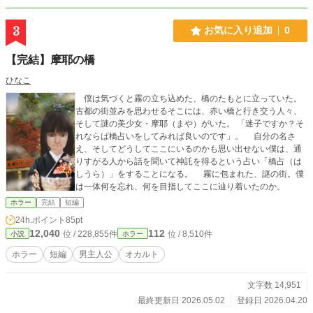
3
お気に入り追加
0
【完結】摩耶の橋
ひなこ
僕は気づくと霧の立ち込めた、橋のたもとに立っていた。
古都の街並みを思わせるそこには、赤い橋と行き交う人々、
そして謎の美少女・摩耶（まや）がいた。 「迷子ですか？そ
れならば橋占いをしてみれば良いのです」。 自分の名さ
え、そしてどうしてここにいるのかも思い出せない僕は、通
りすがる人から話を聞いて神託を得るという占い「橋占（は
しうら）」をすることになる。 霧に包まれた、謎の街。僕
は一体何を忘れ、何を目指してここに辿り着いたのか。
ホラー
完結
短編
24h.ポイント
85pt
12,040
112
位 / 228,855件
位 / 8,510件
小説
ホラー
ホラー
短編
男主人公
オカルト
文字数 14,951
最終更新日 2026.05.02
登録日 2026.04.20