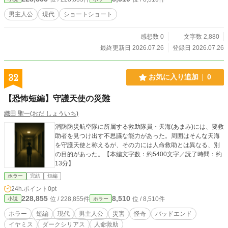
男主人公
現代
ショートショート
感想数 0
文字数 2,880
最終更新日 2026.07.26
登録日 2026.07.26
32
お気に入り追加
0
【恐怖短編】守護天使の災難
織田 聖一(おだ しょういち)
消防防災航空隊に所属する救助隊員・天海(あまみ)には、要救
助者を見つけ出す不思議な能力があった。周囲はそんな天海
を守護天使と称えるが、その力には人命救助とは異なる、別
の目的があった。【本編文字数：約5400文字／読了時間：約
13分】
ホラー
完結
短編
24h.ポイント
0pt
228,855
8,510
位 / 228,855件
位 / 8,510件
小説
ホラー
ホラー
短編
現代
男主人公
災害
怪奇
バッドエンド
イヤミス
ダークシリアス
人命救助