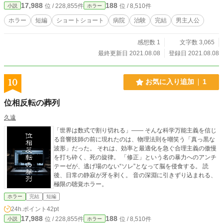
17,988
188
位 / 228,855件
位 / 8,510件
小説
ホラー
ホラー
短編
ショートショート
病院
治験
完結
男主人公
感想数 1
文字数 3,065
最終更新日 2021.08.08
登録日 2021.08.08
10
お気に入り追加
1
位相反転の葬列
久遠
「世界は数式で割り切れる」―― そんな科学万能主義を信じ
る音響技師の前に現れたのは、物理法則を嘲笑う「真っ黒な
波形」だった。 それは、効率と最適化を急ぐ合理主義の傲慢
を打ち砕く、死の旋律。 「修正」という名の暴力へのアンチ
テーゼが、逃げ場のない“ソレ”となって脳を侵食する。 読
後、日常の静寂が牙を剥く。 音の深淵に引きずり込まれる、
極限の聴覚ホラー。
ホラー
完結
短編
24h.ポイント
42pt
17,988
188
位 / 228,855件
位 / 8,510件
小説
ホラー