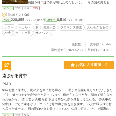
白髪を持つ謎の男が現れたのだという。 その謎の男とも、
自分ならば話せるだろうという確信を持った大和は、真澄の
ホラー
完結
長編
R15
求めに応じて、日本へと帰国する——。
24h.ポイント
0pt
228,855
8,510
位 / 228,855件
位 / 8,510件
小説
ホラー
ホラー
オカルト
村
男主人公
ブロマンス要素
人ならざるもの
友情
ライト文芸
サスペンス
感想数 0
文字数 126,442
最終更新日 2024.02.27
登録日 2024.02.11
27
お気に入り追加
0
遠ざかる背中
をはち
毎年お盆に帰省し、祠の火を家に持ち帰る―― 母が生前繰り返していた“しきた
り”を、健一はただの迷信だと思っていた。 母が亡くなった年、初めて帰らなか
った夜から、 彼は“自分の後ろ姿”を追う奇妙な夢を見るようになる。 夢の中の
背中は日ごとに遠ざかり、ついには母の声が彼を引き戻す。 不安に駆られて村
へ戻った健一は、 祠の青白い火を分けてもらい、仏壇に灯す。 そこで隣家の老
女から、村の血筋にまつわる真実を聞かされる。
ホラー
完結
短編