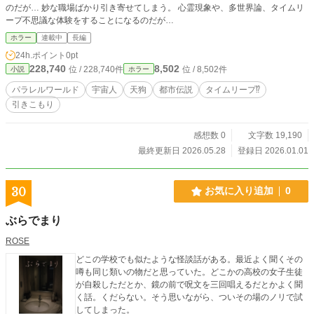
のだが… 妙な職場ばかり引き寄せてしまう。 心霊現象や、多世界論、タイムリ
ープ不思議な体験をすることになるのだが…
ホラー
連載中
長編
24h.ポイント
0pt
228,740
8,502
位 / 228,740件
位 / 8,502件
小説
ホラー
パラレルワールド
宇宙人
天狗
都市伝説
タイムリープ⁉︎
引きこもり
感想数 0
文字数 19,190
最終更新日 2026.05.28
登録日 2026.01.01
30
お気に入り追加
0
ぶらでまり
ROSE
どこの学校でも似たような怪談話がある。最近よく聞くその
噂も同じ類いの物だと思っていた。どこかの高校の女子生徒
が自殺しただとか、鏡の前で呪文を三回唱えるだとかよく聞
く話。くだらない。そう思いながら、ついその場のノリで試
してしまった。