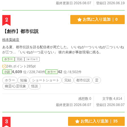
最終更新日 2026.08.07
登録日 2026.06.19
2
お気に入り追加
0
【創作】都市伝説
柿本梨緒音
ある夏、都市伝説を語る配信者が死亡した。 いいねが一つ いいねが二つ いいね
が三つ… 「いいねが一つ足りない」 彼の未練が事故現場に残る。
ホラー
完結
ｼｮｰﾄｼｮｰﾄ
24h.ポイント
285pt
4,609
42
位 / 228,740件
位 / 8,502件
小説
ホラー
ホラー
短編
ショートショート
完結
都市伝説
霊
幽霊/心霊現象
怪談
感想数 0
文字数 4,814
最終更新日 2026.08.07
登録日 2026.08.07
3
お気に入り追加
35