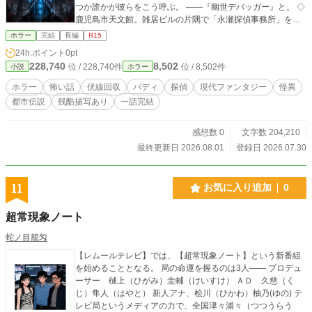
つか誰かが彼らをこう呼ぶ。 ――『幽世デバッガー』と。 ◇
鹿児島市天文館。雑居ビルの片隅で「永瀬探偵事務所」を構
える永瀬楓（ながせ かえで）。 うだつの上がらない探偵業の
ホラー
完結
長編
R15
傍ら、彼が裏で引き受けているのは、現世を脅かす不条理な
24h.ポイント
0pt
怪異の法則（コード）を解読し、命がけで世界の異常を修正
228,740
8,502
位 / 228,740件
位 / 8,502件
小説
ホラー
する危険な裏稼業。 かつて最愛の先輩・諏訪響を怪異に奪わ
れた深いトラウマを抱え、後悔と自責の念に苛まれながら、
ホラー
怖い話
伏線回収
バディ
探偵
現代ファンタジー
怪異
彼は一人泥まみれになって必死に抗い続けていた。 そんな彼
都市伝説
残酷描写あり
一話完結
の前に突如として現れたのは、世間知らずで破天荒な21歳の
女性・める。 永瀬のすれた日常をぶち壊す彼女だったが、そ
の喉から放たれる「歌声」には、怪異の不気味なノイズすら
感想数 0
文字数 204,210
圧殺し、歪んだ世界を浄化する絶対の波動が秘められてい
最終更新日 2026.08.01
登録日 2026.07.30
た。 過去に囚われ、孤独に抗い続ける33歳の探偵・永瀬。 圧
倒的な歌声と天真爛漫な笑顔で、闇を切り裂く21歳のパート
ナー・める。 ちょうど干支が一回り離れた二人が、互いの欠
11
お気に入り追加
0
落を埋めるように出会い、やがて街を侵食する恐ろしい都市
伝説や怪異の深層へと足を踏み入れていく。 ◇ 【一話完結×
超常現象ノート
重厚ロジック×SFデバッグアクション】 怪異は、精神論や気
合いでは倒せない。 隠された怪談の条件を読み解き、感染経
蛇ノ目籠匁
路を特定し、システムコードを上書きして異常をパージす
【レムールテレビ】では、【超常現象ノート】という新番組
る。 緻密に張り巡らされた伏線が、ラストの一瞬で完璧に噛
を始めることとなる。 局の命運を握るのは3人―― プロデュ
み合い、不条理な地獄が爽快なカタルシスへと反転する！ 背
ーサー 樋上（ひがみ）圭輔（けいすけ） ＡＤ 久慈（く
筋が凍るような本格怪異ミステリの緊張感。 背中を預け合
じ）隼人（はやと） 新人アナ、桧川（ひかわ）柚乃(ゆの) テ
い、命をかけて魂をぶつけ合うバディの絆。 そして、五感を
レビ局というメディアの力で、全国津々浦々（つつうらう
揺さぶる圧倒的な映像的演出。 もしあなたが深夜の掲示板