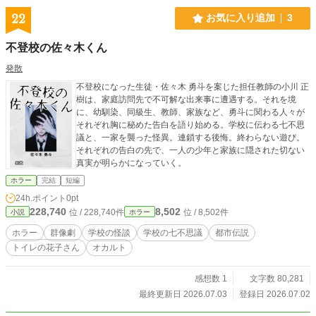
22
お気に入り追加
3
不登校の佐々木くん
発散
不登校になった生徒・佐々木 勇斗を案じた担任教師の小川 正
樹は、家庭訪問先で不可解な出来事に遭遇する。それを境
に、幼馴染、同級生、教師、家族など、勇斗に関わる人々が
それぞれ胸に秘めた告白を語り始める。学校に伝わる七不思
議と、一家を襲った怪異。連鎖する後悔。終わらない遊び。
それぞれの告白の先で、一人の少年と家族に隠された切ない
真実が明らかになっていく。
ホラー
完結
短編
24h.ポイント
0pt
228,740
8,502
位 / 228,740件
位 / 8,502件
小説
ホラー
ホラー
群像劇
学校の怪談
学校の七不思議
都市伝説
トイレの花子さん
オカルト
感想数 1
文字数 80,281
最終更新日 2026.07.03
登録日 2026.07.02