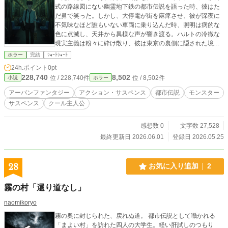
式の路線図にない幽霊地下鉄の都市伝説を語った時、彼はた
だ鼻で笑った。しかし、大停電が街を麻痺させ、彼が深夜に
不気味なほど誰もいない車両に乗り込んだ時、照明は病的な
色に点滅し、天井から異様な声が響き渡る。ハルトの冷徹な
現実主義は粉々に砕け散り、彼は東京の裏側に隠された境界
線を越えてしまったのだ。
ホラー
完結
ｼｮｰﾄｼｮｰﾄ
24h.ポイント
0pt
228,740
8,502
位 / 228,740件
位 / 8,502件
小説
ホラー
アーバンファンタジー
アクション・サスペンス
都市伝説
モンスター
サスペンス
クール主人公
感想数 0
文字数 27,528
最終更新日 2026.06.01
登録日 2026.05.25
28
お気に入り追加
2
霧の村「還り道なし」
naomikoryo
霧の奥に封じられた、戻れぬ道。 都市伝説として囁かれる
「まよい村」を訪れた四人の大学生。軽い肝試しのつもり