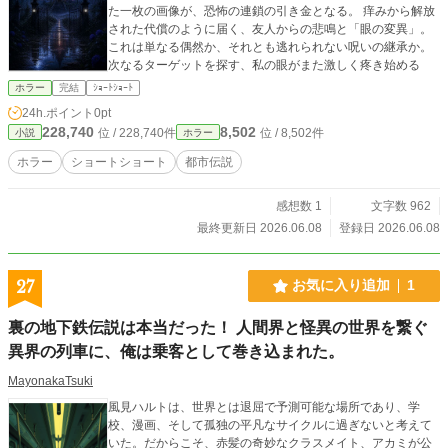
た一枚の画像が、恐怖の連鎖の引き金となる。 痒みから解放
された代償のように届く、友人からの悲鳴と「眼の変異」。
これは単なる偶然か、それとも逃れられない呪いの継承か。
次なるターゲットを探す、私の眼がまた激しく疼き始める
ホラー
完結
ｼｮｰﾄｼｮｰﾄ
24h.ポイント
0pt
228,740
8,502
位 / 228,740件
位 / 8,502件
小説
ホラー
ホラー
ショートショート
都市伝説
感想数 1
文字数 962
最終更新日 2026.06.08
登録日 2026.06.08
27
お気に入り追加
1
裏の地下鉄伝説は本当だった！ 人間界と怪異の世界を繋ぐ
異界の列車に、俺は乗客として巻き込まれた。
MayonakaTsuki
風見ハルトは、世界とは退屈で予測可能な場所であり、学
校、漫画、そして孤独の平凡なサイクルに過ぎないと考えて
いた。だからこそ、赤髪の奇妙なクラスメイト、アカミが公