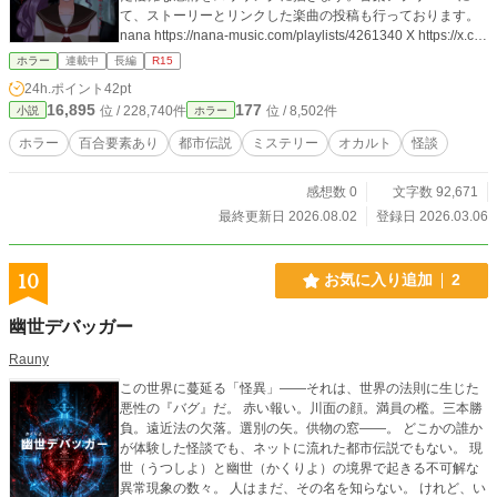
て、ストーリーとリンクした楽曲の投稿も行っております。
nana https://nana-music.com/playlists/4261340 X https://x.co
m/itoamisama?s=21&t=1h19QQViBLyLsw-3MFzy1A
ホラー
連載中
長編
R15
24h.ポイント
42pt
16,895
177
位 / 228,740件
位 / 8,502件
小説
ホラー
ホラー
百合要素あり
都市伝説
ミステリー
オカルト
怪談
感想数 0
文字数 92,671
最終更新日 2026.08.02
登録日 2026.03.06
10
お気に入り追加
2
幽世デバッガー
Rauny
この世界に蔓延る「怪異」――それは、世界の法則に生じた
悪性の『バグ』だ。 赤い報い。川面の顔。満員の檻。三本勝
負。遠近法の欠落。選別の矢。供物の窓――。 どこかの誰か
が体験した怪談でも、ネットに流れた都市伝説でもない。 現
世（うつしよ）と幽世（かくりよ）の境界で起きる不可解な
異常現象の数々。 人はまだ、その名を知らない。 けれど、い