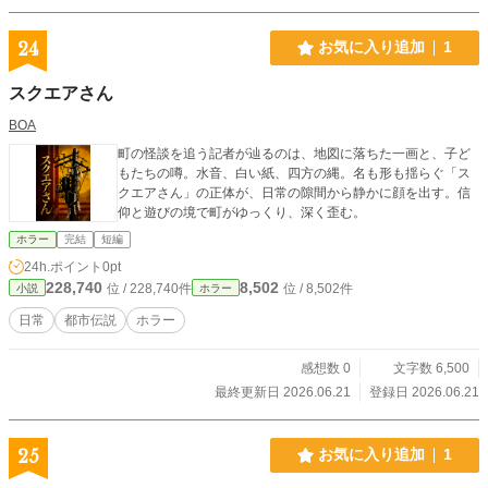
24
お気に入り追加
1
スクエアさん
BOA
町の怪談を追う記者が辿るのは、地図に落ちた一画と、子ど
もたちの噂。水音、白い紙、四方の縄。名も形も揺らぐ「ス
クエアさん」の正体が、日常の隙間から静かに顔を出す。信
仰と遊びの境で町がゆっくり、深く歪む。
ホラー
完結
短編
24h.ポイント
0pt
228,740
8,502
位 / 228,740件
位 / 8,502件
小説
ホラー
日常
都市伝説
ホラー
感想数 0
文字数 6,500
最終更新日 2026.06.21
登録日 2026.06.21
25
お気に入り追加
1