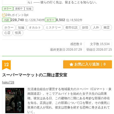
ら）―― 彼らの行く先は、留まることを知らない。
で、消えた人間の名前を覚えている探偵の噂を見つけたなら
――注意してほしい。 彼らに助けを求める時、あなたのいる
ホラー
連載中
短編
場所は、すでに幽世と繋がっているのだから。
24h.ポイント
0pt
228,740
8,502
位 / 228,740件
位 / 8,502件
小説
ホラー
ホラー
短編
オカルト
ミステリー
都市伝説
妖怪
人外
幽霊
心霊
怪異
感想数 0
文字数 15,534
最終更新日 2026.07.29
登録日 2026.07.15
12
お気に入り追加
0
スーパーマーケットの二階は霊安室
haku728
生活連合組合が運営する地域最大のスーパー《CUマート・泉
南国道店》。そこでアルバイトを始めた女子大生の山田果
穂。彼女はある日、この建物の二階にある奇妙な部屋の存在
を知る。店員は皆、この部屋について口を翳す。その後死に
装束の老人が現れ、彼女は想像を絶する恐怖に巻き込まれて
いく。