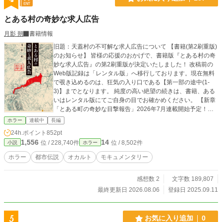
とある村の奇妙な求人広告
月影 朔
書籍情報
旧題：天蓋村の不可解な求人広告について ​【書籍(第2刷重版)
のお知らせ】 皆様の応援のおかげで、書籍版『とある村の奇
妙な求人広告』の第2刷重版が決定いたしました！ 改稿前の
Web版記録は「レンタル版」へ移行しております。現在無料
で覗き込めるのは、狂気の入り口である【第一部の途中(1-
3)】までとなります。 純度の高い絶望の続きは、書籍、ある
いはレンタル版にてご自身の目でお確かめください。 ​【新章
「とある町の奇妙な目撃報告」2026年7月連載開始予定！】
閉ざされた村の因習は、ついに境界を越える——。 ​クレーム
ホラー
連載中
長編
対策コンサルタントの「シン」は、日々の業務で処理する膨
24h.ポイント
852pt
大なデータの中に、説明のつかない「異物」を発見する。 ​
1,556
14
位 / 228,740件
位 / 8,502件
小説
ホラー
『200度のハンバーグを丸呑みする客』 『Webミーティング
中、まばたきをしない生徒』 『関節を一切曲げずに倒れ込む
ホラー
都市伝説
オカルト
モキュメンタリー
客』 ​これらは単なる奇行なのか、それとも。 ​ブログでの検
証、そして日常の風景に潜む奇妙な目撃談。 バラバラだった
感想数 2
文字数 189,807
断片が一つに繋がったとき、あなたは日常のすぐ隣で「何
か」と既に出会っていたことを知る。 読了後、あなたはも
最終更新日 2026.08.06
登録日 2025.09.11
う、すれ違う人々を信じられなくなる。 ​【※前作未読の方
へ】 本作は同ページにて連載を継続している正統続編にあた
り、前作の重大な結末（ネタバレ）が含まれます。 最大限お
5
お気に入り追加
0