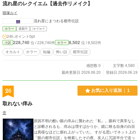
流れ星のレクイエム【過去作リメイク】
猫塚ルイ
流れ星にまつわる都市伝説
ホラー
連載中
ｼｮｰﾄｼｮｰﾄ
24h.ポイント
0pt
228,740
8,502
位 / 228,740件
位 / 8,502件
小説
ホラー
オカルト
ホラー
短編
怖い話
都市伝説
感想数 0
文字数 4,580
最終更新日 2026.06.20
登録日 2026.06.19
26
お気に入り追加
1
取れない痒み
歪
原因不明の酷い眼の痒みに襲われた「私」。眼科で異常なし
と診断されるも、痒みは増すばかりか、鏡に映る自身の白目
は異様なほどに膨れ上がっていた。 すがる思いでネット上の
「眼の都市伝説」を検索したその夜、友人に冗談半分で送っ