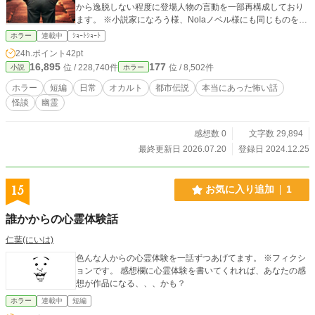
から逸脱しない程度に登場人物の言動を一部再構成しており
ます。 ※小説家になろう様、Nolaノベル様にも同じものを投
稿しています。
ホラー
連載中
ｼｮｰﾄｼｮｰﾄ
24h.ポイント
42pt
16,895
177
位 / 228,740件
位 / 8,502件
小説
ホラー
ホラー
短編
日常
オカルト
都市伝説
本当にあった怖い話
怪談
幽霊
感想数 0
文字数 29,894
最終更新日 2026.07.20
登録日 2024.12.25
15
お気に入り追加
1
誰かからの心霊体験話
仁葉(にいは)
色んな人からの心霊体験を一話ずつあげてます。 ※フィクシ
ョンです。 感想欄に心霊体験を書いてくれれば、あなたの感
想が作品になる、、、かも？
ホラー
連載中
短編