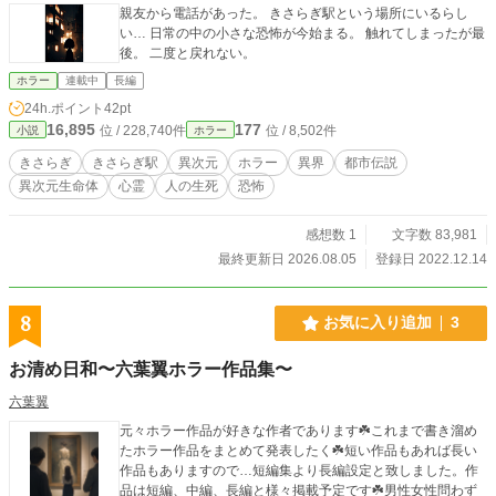
親友から電話があった。 きさらぎ駅という場所にいるらし
い… 日常の中の小さな恐怖が今始まる。 触れてしまったが最
後。 二度と戻れない。
ホラー
連載中
長編
24h.ポイント
42pt
16,895
177
位 / 228,740件
位 / 8,502件
小説
ホラー
きさらぎ
きさらぎ駅
異次元
ホラー
異界
都市伝説
異次元生命体
心霊
人の生死
恐怖
感想数 1
文字数 83,981
最終更新日 2026.08.05
登録日 2022.12.14
8
お気に入り追加
3
お清め日和〜六葉翼ホラー作品集〜
六葉翼
元々ホラー作品が好きな作者であります☘️これまで書き溜め
たホラー作品をまとめて発表したく☘️短い作品もあれば長い
作品もありますので…短編集より長編設定と致しました。作
品は短編、中編、長編と様々掲載予定です☘️男性女性問わず