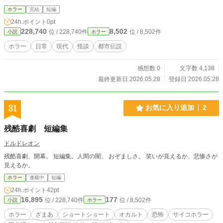
ホラー
完結
短編
24h.ポイント
0pt
228,740
8,502
位 / 228,740件
位 / 8,502件
小説
ホラー
ホラー
日常
現代
怪談
都市伝説
感想数 0
文字数 4,138
最終更新日 2026.05.28
登録日 2026.05.28
31
お気に入り追加
2
残酷喜劇 短編集
ドルドレオン
残酷喜劇、開幕。 短編集。人間の闇。 おぞましさ。 笑いが見えるか、悲惨さが
見えるか。
ホラー
連載中
短編
24h.ポイント
42pt
16,895
177
位 / 228,740件
位 / 8,502件
小説
ホラー
ホラー
ざまあ
ショートショート
オカルト
恐怖
サイコホラー