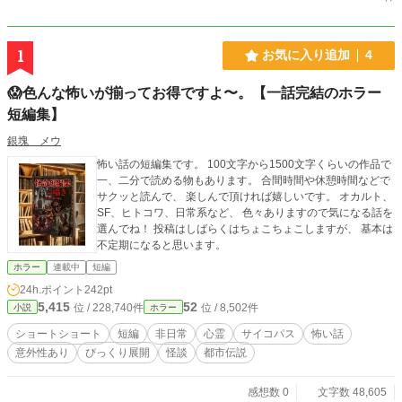
1
お気に入り追加
4
😱色んな怖いが揃ってお得ですよ〜。【一話完結のホラー
短編集】
銀塊 メウ
怖い話の短編集です。 100文字から1500文字くらいの作品で
一、二分で読める物もあります。 合間時間や休憩時間などで
サクッと読んで、 楽しんで頂ければ嬉しいです。 オカルト、
SF、ヒトコワ、日常系など、 色々ありますので気になる話を
選んでね！ 投稿はしばらくはちょこちょこしますが、 基本は
不定期になると思います。
ホラー
連載中
短編
24h.ポイント
242pt
5,415
52
位 / 228,740件
位 / 8,502件
小説
ホラー
ショートショート
短編
非日常
心霊
サイコパス
怖い話
意外性あり
びっくり展開
怪談
都市伝説
感想数 0
文字数 48,605