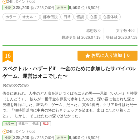
24h.ポイント
0pt
228,740
8,502
位 / 228,740件
位 / 8,502件
小説
ホラー
ホラー
オカルト
都市伝説
日常
怪談
心霊
心霊体験
感想数 0
文字数 466
最終更新日 2026.07.19
登録日 2026.07.19
16
お気に入り追加
0
スペクトル・ハザードif 〜金のために参加したサバイバル
ゲーム、運営はオニでした〜
おのののののの
借金に追われ、人生のどん底を這いつくばる二人の男――忌部（いんべ）と神堂
（しんどう）。 彼らが一攫千金を夢見て参加したのは、深い霧に包まれた森と
廃墟を舞台にした、狂気の「ゲーム」だった。 賞金1億円。クリア条件はただ一
つ、『48時間以内に中央の塔に行きチェックを済ませ、出口にたどり着くこ
と』。 しかし、そこはただの森ではなかった。
ホラー
連載中
長編
R15
24h.ポイント
0pt
228,740
8,502
位 / 228,740件
位 / 8,502件
小説
ホラー