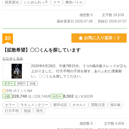
怪異退治
いじめられっ子
クマ
爽快バトル
と教えてくれる、爽快ぶん殴りホラー。 のちに「怪異殴り代行」と呼ばれる物
語の、始まりの事件である。
感想数 0
文字数 29,039
最終更新日 2026.07.08
登録日 2026.07.07
20
お気に入り追加
2
【拡散希望】〇〇くんを探しています
ななせくるみ
2026年6月28日、午後7時15分。 1つの掲示板スレッドが立ち
上がりました。 行方不明の子供を探す、ありふれた捜索願
い。 〇〇くんを探してください。
ホラー
連載中
短編
24h.ポイント
0pt
228,740
8,502
位 / 228,740件
位 / 8,502件
小説
ホラー
ホラー
モキュメンタリー
都市伝説
オカルト
閲覧注意
掲示板
行方不明
怪談
現代
感想数 0
文字数 4,958