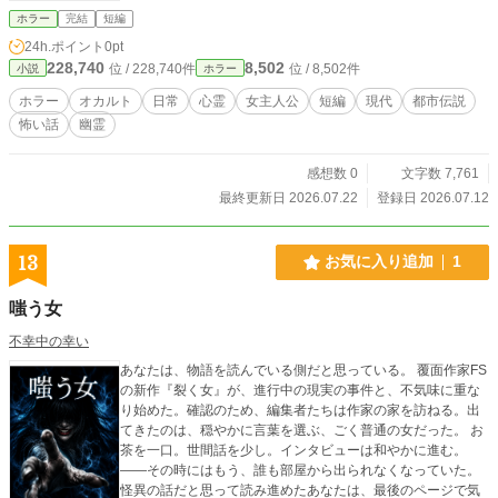
ホラー
完結
短編
24h.ポイント
0pt
228,740
8,502
位 / 228,740件
位 / 8,502件
小説
ホラー
ホラー
オカルト
日常
心霊
女主人公
短編
現代
都市伝説
怖い話
幽霊
感想数 0
文字数 7,761
最終更新日 2026.07.22
登録日 2026.07.12
13
お気に入り追加
1
嗤う女
不幸中の幸い
あなたは、物語を読んでいる側だと思っている。 覆面作家FS
の新作『裂く女』が、進行中の現実の事件と、不気味に重な
り始めた。確認のため、編集者たちは作家の家を訪ねる。出
てきたのは、穏やかに言葉を選ぶ、ごく普通の女だった。 お
茶を一口。世間話を少し。インタビューは和やかに進む。
——その時にはもう、誰も部屋から出られなくなっていた。
怪異の話だと思って読み進めたあなたは、最後のページで気