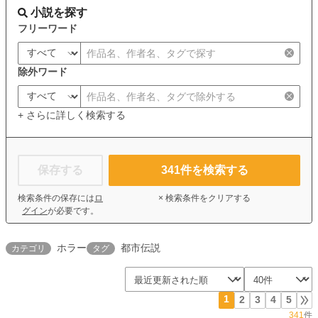
小説を探す
フリーワード
除外ワード
+ さらに詳しく検索する
保存する
341
件を検索する
検索条件の保存には
ロ
× 検索条件をクリアする
グイン
が必要です。
ホラー
都市伝説
カテゴリ
タグ
1
2
3
4
5
341
件