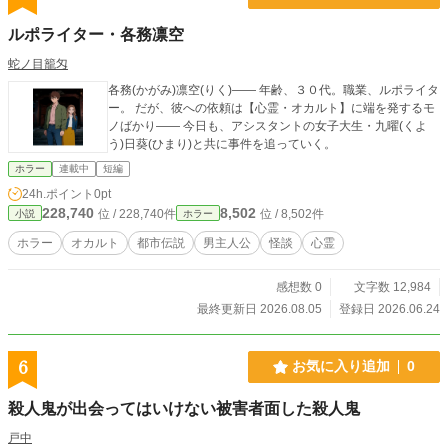
楽しみいただくため、未読の方はぜひ前作、およびスピンオ
フから先にお読みください。 ​【前作・スピンオフあらすじ】
ルポライター・各務凛空
ダムの底に沈んだ「天蓋村」。 戦前から80年間にわたり出さ
れ続けていた、職種と無関係な不可解な求人広告。 匿名の研
蛇ノ目籠匁
究サイト、人気ポッドキャスト、ジャーナリストの記録か
各務(かがみ)凛空(りく)―― 年齢、３０代。職業、ルポライタ
ら、人知を超えた戦慄の真実が浮かび上がる。 続くスピンオ
ー。 だが、彼への依頼は【心霊・オカルト】に端を発するモ
フ『とある村に関する調査報告書』では、長谷部教授のノー
ノばかり―― 今日も、アシスタントの女子大生・九曜(くよ
トと音声データから、さらなる絶望の深淵が描かれる。
う)日葵(ひまり)と共に事件を追っていく。
ホラー
連載中
短編
24h.ポイント
0pt
228,740
8,502
位 / 228,740件
位 / 8,502件
小説
ホラー
ホラー
オカルト
都市伝説
男主人公
怪談
心霊
感想数 0
文字数 12,984
最終更新日 2026.08.05
登録日 2026.06.24
6
お気に入り追加
0
殺人鬼が出会ってはいけない被害者面した殺人鬼
戸中