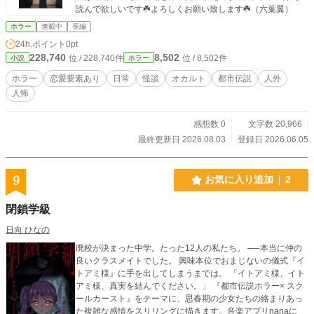
読んで欲しいです☘️よろしくお願い致します☘️（六葉翼）
ホラー
連載中
長編
24h.ポイント
0pt
228,740
8,502
位 / 228,740件
位 / 8,502件
小説
ホラー
ホラー
恋愛要素あり
日常
怪談
オカルト
都市伝説
人外
人怖
感想数 0
文字数 20,966
最終更新日 2026.08.03
登録日 2026.06.05
9
お気に入り追加
2
閉鎖学級
日向 ひなの
廃校が決まった中学。たった12人の私たち。 ──本当に仲の
良いクラスメイトでした。 興味本位でおまじないの儀式『イ
トアミ様』に手を出してしまうまでは。 「イトアミ様、イト
アミ様、真実を結んでください。」 『都市伝説ホラー× スク
ールカースト』をテーマに、思春期の少女たちの絡まりあっ
た複雑な感情をスリリングに描きます。音楽アプリnanaに