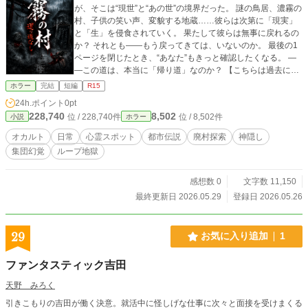
が、そこは“現世”と“あの世”の境界だった。 謎の鳥居、濃霧の
村、子供の笑い声、変貌する地蔵……彼らは次第に「現実」
と「生」を侵食されていく。 果たして彼らは無事に戻れるの
か？ それとも――もう戻ってきては、いないのか。 最後の1
ページを閉じたとき、“あなた”もきっと確認したくなる。 ―
―この道は、本当に「帰り道」なのか？ 【こちらは過去に他
サイトに投稿した作品です】
ホラー
完結
短編
R15
24h.ポイント
0pt
228,740
8,502
位 / 228,740件
位 / 8,502件
小説
ホラー
オカルト
日常
心霊スポット
都市伝説
廃村探索
神隠し
集団幻覚
ループ地獄
感想数 0
文字数 11,150
最終更新日 2026.05.29
登録日 2026.05.26
29
お気に入り追加
1
ファンタスティック吉田
天野 みろく
引きこもりの吉田が働く決意。就活中に怪しげな仕事に次々と面接を受けまくる