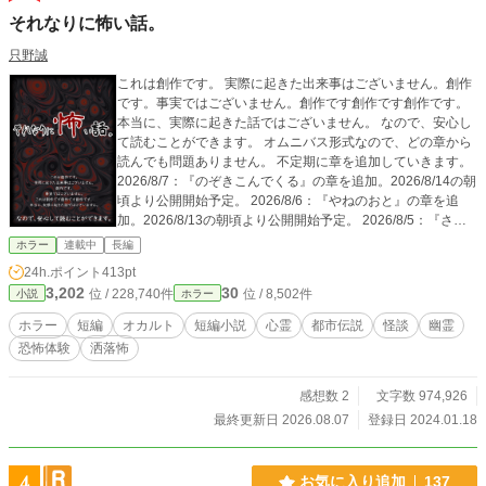
それなりに怖い話。
只野誠
これは創作です。 実際に起きた出来事はございません。創作
です。事実ではございません。創作です創作です創作です。
本当に、実際に起きた話ではございません。 なので、安心し
て読むことができます。 オムニバス形式なので、どの章から
読んでも問題ありません。 不定期に章を追加していきます。
2026/8/7：『のぞきこんでくる』の章を追加。2026/8/14の朝
頃より公開開始予定。 2026/8/6：『やねのおと』の章を追
加。2026/8/13の朝頃より公開開始予定。 2026/8/5：『さか
な』の章を追加。2026/8/12の朝頃より公開開始予定。 2026/
ホラー
連載中
長編
8/4：『くびつか』の章を追加。2026/8/11の朝頃より公開開
24h.ポイント
413pt
始予定。 2026/8/3：『はえ』の章を追加。2026/8/10の朝頃
3,202
30
位 / 228,740件
位 / 8,502件
小説
ホラー
より公開開始予定。 2026/8/2：『せみのなくみち』の章を追
加。2026/8/9の朝頃より公開開始予定。 2026/8/1：『えが
ホラー
短編
オカルト
短編小説
心霊
都市伝説
怪談
幽霊
お』の章を追加。2026/8/8の朝頃より公開開始予定。 ※こち
恐怖体験
洒落怖
らの作品は、小説家になろう、カクヨム、アルファポリスで
同時に掲載しています。
感想数 2
文字数 974,926
最終更新日 2026.08.07
登録日 2024.01.18
4
お気に入り追加
137