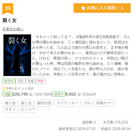
23
お気に入り追加
1
裂く女
不幸中の幸い
「サキメって知ってる？」 大阪府K市の府立K西高校で、そん
な噂が囁かれ始める。三ヶ瀬旧道に現れるという、枝切ばさ
みを持った女。三人以上で誰かの悪口を回すと、まず物が裂
け、やがて本人が裂かれる――。最初はただの都市伝説だっ
た。けれど、教室の笑い、スマホのスクショ、何気ない陰口
が重なった時、噂は現実の輪郭を持ち始める。三ヶ瀬橋、裂
けたノート、消えていく生徒たち。誰が呼んだのか。誰が見
ていたのか。学校という日常の中で、逃げ場のない恐怖が静
かに口を開ける。
ホラー
完結
長編
R18
24h.ポイント
0pt
228,740
8,502
位 / 228,740件
位 / 8,502件
小説
ホラー
嗤う女
裂く女
都市伝説
スプラッター
グロ
学園ホラー
サキメ
ヒトコワ
感想数 0
文字数 176,253
最終更新日 2026.07.02
登録日 2026.06.04