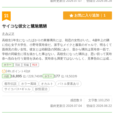
最終更新日 2026.07.07
登録日 2026.06.28
21
お気に入り追加
1
サイコな彼女と魑魅魍魎
ナカジマ
高校生1年生になったばかりの東條璃玖には、初恋の女性がいた。4歳年上の隣
に住む女子大学生、小野寺英玲奈だ。派手なメイクと服装のギャルで、明るくて
面倒見の良い女性。彼女とは幼馴染の関係にあり、昔から璃玖は英玲奈一筋で、
学校の同級生に現を抜かした事はない。高校生になった璃玖は、思い切って英玲
奈へ告白を行う覚悟を決める。英玲奈も満更ではないらしく、見事告白には成
功。楽しいバラ色の生活が始まった。当初璃玖は、そう思っていた。しかし英玲
ホラー
完結
長編
R15
奈には、璃玖の知らない裏の顔があった。彼女はなんと、怪異と戦う特別な職業
24h.ポイント
42pt
に就いていた。刀を手に化物を斬り殺し、満面の笑顔を浮かべる英玲奈。知らな
16,895
177
位 / 228,740件
位 / 8,502件
小説
ホラー
かった一面を見せられ、驚きを隠せない璃玖。しかし、狂気に染まる英玲奈もま
た、魅力的に見えていた。交際の継続を求めた高校生の少年が、怪異と戦う初恋
都市伝説
ホラー風味
オカルト
バトル要素あり
の女性と共に、人ならざる者達との戦いの日々を送っていく。
サイコパス×ギャル
妖怪退治
感想数 0
文字数 103,250
最終更新日 2026.07.04
登録日 2026.06.22