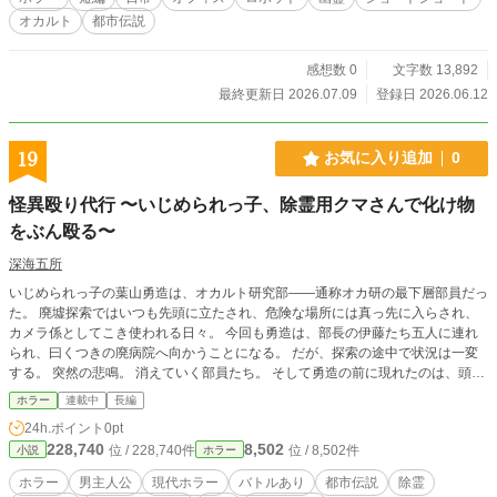
オカルト
都市伝説
感想数 0
文字数 13,892
最終更新日 2026.07.09
登録日 2026.06.12
19
お気に入り追加
0
怪異殴り代行 〜いじめられっ子、除霊用クマさんで化け物
をぶん殴る〜
深海五所
いじめられっ子の葉山勇造は、オカルト研究部――通称オカ研の最下層部員だっ
た。 廃墟探索ではいつも先頭に立たされ、危険な場所には真っ先に入らされ、
カメラ係としてこき使われる日々。 今回も勇造は、部長の伊藤たち五人に連れ
られ、曰くつきの廃病院へ向かうことになる。 だが、探索の途中で状況は一変
する。 突然の悲鳴。 消えていく部員たち。 そして勇造の前に現れたのは、頭部
をプロペラのような刃に変えた、異形の怪物と化した伊藤だった。 逃げ場のな
ホラー
連載中
長編
い部屋へ追い詰められた勇造が見つけたのは、色褪せたボロボロのクマのパペッ
24h.ポイント
0pt
ト人形。 その横には、ふざけたような注釈が添えられていた。 【除霊用クマさ
228,740
8,502
位 / 228,740件
位 / 8,502件
小説
ホラー
んです🐻 怪異を殴ると元気になります🧸】 一縷の望みをかけて手にはめた瞬
間、パペットの目に光が宿る。 『くまぁ……殴るくまぁ……』 逃げるだけだっ
ホラー
男主人公
現代ホラー
バトルあり
都市伝説
除霊
た少年は、その夜、初めて怪異を殴る。 これは、怪異なんてぶちのめせばいい