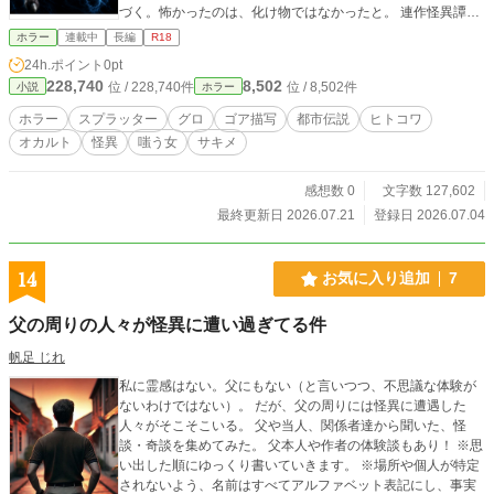
づく。怖かったのは、化け物ではなかったと。 連作怪異譚、
最狂の到達点。
ホラー
連載中
長編
R18
24h.ポイント
0pt
228,740
8,502
位 / 228,740件
位 / 8,502件
小説
ホラー
ホラー
スプラッター
グロ
ゴア描写
都市伝説
ヒトコワ
オカルト
怪異
嗤う女
サキメ
感想数 0
文字数 127,602
最終更新日 2026.07.21
登録日 2026.07.04
14
お気に入り追加
7
父の周りの人々が怪異に遭い過ぎてる件
帆足 じれ
私に霊感はない。父にもない（と言いつつ、不思議な体験が
ないわけではない）。 だが、父の周りには怪異に遭遇した
人々がそこそこいる。 父や当人、関係者達から聞いた、怪
談・奇談を集めてみた。 父本人や作者の体験談もあり！ ※思
い出した順にゆっくり書いていきます。 ※場所や個人が特定
されないよう、名前はすべてアルファベット表記にし、事実