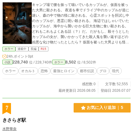
キャンプ場で腰を振って喘いでいるカップルが、仮面を被っ
た大男に殺される。 夜道を車でドライブ中のカップルが道に
迷い、森の中で物の怪に殺される。 心霊スポットを肝試し中
のカップルが、悪霊に呪い殺される。 海辺ではしゃいでいた
カップルが、海中から襲いかかる巨大生物に食い殺される。
どれもこれもよくある話（？）だ。 だがもし、殺そうとした
カップルの女が、襲いかかってきた殺人鬼を襲い返すほどの
凶悪な化け物だったとしたら？ 仮面を被った大男よりも怪力
で。 物の怪よりも超自然的で。 悪霊よりも強力な念を持ち。
ホラー
連載中
長編
R15
巨大生物を食らい返す。 これは、そんな女の子を恋人に持っ
24h.ポイント
0pt
た、一人の男性の日常の話だ。
228,740
8,502
位 / 228,740件
位 / 8,502件
小説
ホラー
ホラー
オカルト
恐怖
最強ヒロイン
都市伝説
グロ
現代
感想数 0
文字数 52,555
最終更新日 2026.08.05
登録日 2026.07.07
7
お気に入り追加
5
きさらぎ駅
水野華奈