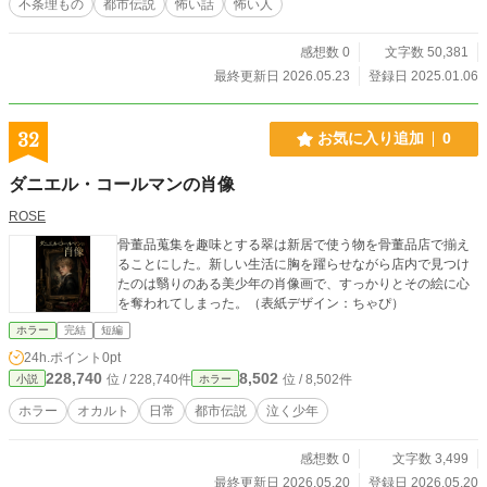
不条理もの
都市伝説
怖い話
怖い人
感想数 0
文字数 50,381
最終更新日 2026.05.23
登録日 2025.01.06
32
お気に入り追加
0
ダニエル・コールマンの肖像
ROSE
骨董品蒐集を趣味とする翠は新居で使う物を骨董品店で揃え
ることにした。新しい生活に胸を躍らせながら店内で見つけ
たのは翳りのある美少年の肖像画で、すっかりとその絵に心
を奪われてしまった。（表紙デザイン：ちゃぴ）
ホラー
完結
短編
24h.ポイント
0pt
228,740
8,502
位 / 228,740件
位 / 8,502件
小説
ホラー
ホラー
オカルト
日常
都市伝説
泣く少年
感想数 0
文字数 3,499
最終更新日 2026.05.20
登録日 2026.05.20