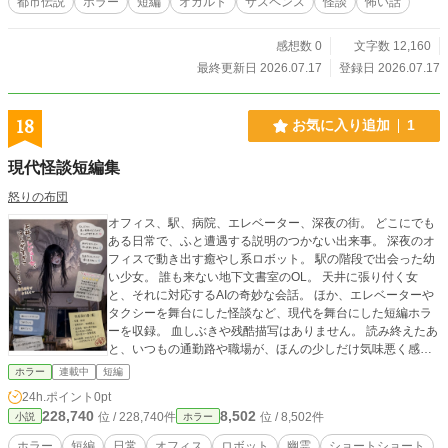
都市伝説
ホラー
短編
オカルト
サスペンス
怪談
怖い話
感想数 0
文字数 12,160
最終更新日 2026.07.17
登録日 2026.07.17
18
お気に入り追加
1
現代怪談短編集
怒りの布団
オフィス、駅、病院、エレベーター、深夜の街。 どこにでも
ある日常で、ふと遭遇する説明のつかない出来事。 深夜のオ
フィスで動き出す癒やし系ロボット。 駅の階段で出会った幼
い少女。 誰も来ない地下文書室のOL。 天井に張り付く女
と、それに対応するAIの奇妙な会話。 ほか、エレベーターや
タクシーを舞台にした怪談など、現代を舞台にした短編ホラ
ーを収録。 血しぶきや残酷描写はありません。 読み終えたあ
と、いつもの通勤路や職場が、ほんの少しだけ気味悪く感じ
る。 そんな「じわじわ怖い」ホラー短編集です。
ホラー
連載中
短編
24h.ポイント
0pt
228,740
8,502
位 / 228,740件
位 / 8,502件
小説
ホラー
ホラー
短編
日常
オフィス
ロボット
幽霊
ショートショート