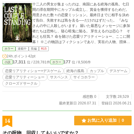
十二人の男女が集まったのは、南国にある絶海の孤島。七日
載しています。
間の滞在期間中にカップル成立し、賞金を獲得するためだ。
用意された数々の恋愛ミッション。最終日までに相手を決め
て告白、失敗すれば島を去る──だけのはずだった。 『みな
さんの中に人殺しがいます』 届いた最悪なメッセージに参加
者たちは恐怖し、疑心暗鬼に陥る。 芽生えるのは恋心？ そ
れとも狂気？ 命を賭けた恋愛リアリティーショー、ここに開
幕！ ※この物語はフィクションであり、実在の人物、団体、
地名、事件などとは一切関係ありません。無断転載禁止。
ホラー
連載中
長編
R15
24h.ポイント
42pt
17,311
177
位 / 228,781件
位 / 8,506件
小説
ホラー
恋愛リアリティショー×デスゲーム
絶海の孤島
カップル
デスゲーム
恋愛リアリティーショー
サスペンス
サイコホラー
クローズドサークル
感想数 0
文字数 28,529
最終更新日 2026.07.31
登録日 2026.06.21
14
お気に入り追加
0
その呪物、回収してもいいですか？