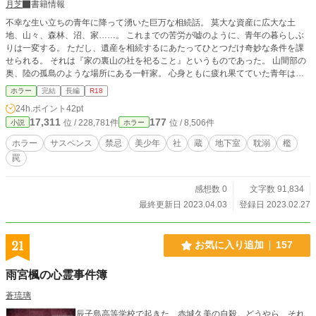
月芝
書籍情報
のは、民間自治組織「ダイレンジャビス」の女性調査員・ベ
不幸な生い立ちの青年に降って湧いた巨万な相続話。 莫大な資産に広大な土
ルク。 冷静かつ実直な彼女は、単独で問題の民家へと潜入を
地、山々、森林、沼、家……。 これまでの苦労が嘘のように、青年の暮らしぶ
開始する。だが、その調査開始からわずか2時間後―― 薄暗
りは一変する。 ただし、遺産を相続するにあたってひとつだけ奇妙な条件を課
い一室のベッドで、ひとりの女子高校生が目を覚ます。 シミ
せられる。 それは『家の裏山の社を祀ること』というものであった。 山間部の
だらけのシーツ、揺れる天井、軋む床の音。そして床には真
奥、陸の孤島のような場所にある一軒家。 心身ともに疲れ果てていた青年は、
新しい血の跡が……。 記憶喪失となっていた彼女は、自分が
お世話になった弁護士の勧めもあって、 大学を休学し、世俗から距離を置き、
なぜここにいるのか、自分が一体誰なのかも分からない。 彼
ホラー
完結
長編
R18
受け継いだ家でのんびり過ごすことにする。 しかし、そんな青年の周りで次々
女が目覚めたそれは、狂気と陰謀が交錯する物語の、静かな
24h.ポイント
42pt
と不可解な現象が起き始めた。 綺麗にリフォームされて快適なのに、どこかお
る幕開けだった。
17,311
177
位 / 228,781件
位 / 8,506件
小説
ホラー
かしい家の中、 周辺に蠢く何ものかの気配や痕跡、 そして蔵の中で見つけたア
レ……。 さらには捨ててきたはずの因縁が追い縋り、青年を悩ませる。 精神的
ホラー
サスペンス
禁忌
美少年
社
蔵
地下室
耽溺
檻
に追い詰められた青年は、ついに―― 妄執と因習、人の業が複雑に絡み合う戦
罠
慄のサスペンスホラー。 ようこそ、狂人たちの楽園、毒花の園へ。 さぁ、ごい
っしょにどこまでも堕ちていきましょう。
感想数 0
文字数 91,834
最終更新日 2023.04.03
登録日 2023.02.27
21
お気に入り追加
157
雨宮楓の心霊事件簿
蒼琉璃
辰子島高等学校で起きた、赤城久美の自殺。どうやら、それ