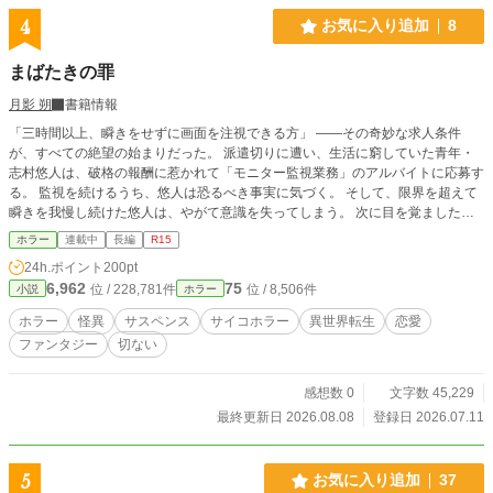
4
お気に入り追加
8
まばたきの罪
月影 朔
書籍情報
「三時間以上、瞬きをせずに画面を注視できる方」 ――その奇妙な求人条件
が、すべての絶望の始まりだった。 派遣切りに遭い、生活に窮していた青年・
志村悠人は、破格の報酬に惹かれて「モニター監視業務」のアルバイトに応募す
る。 監視を続けるうち、悠人は恐るべき事実に気づく。 そして、限界を超えて
瞬きを我慢し続けた悠人は、やがて意識を失ってしまう。 次に目を覚ました
時、悠人は瓦礫の下に倒れていた。 境界を覆う霧によって脱出を絶たれたその
ホラー
連載中
長編
R15
村には、光の届かない死角から這い寄る異形の怪異たちと、村人を縛る絶対の掟
24h.ポイント
200pt
があった。 「まばたきは罪」 村の安寧を祈る美しき灯守の少女・灯や、過酷な
6,962
75
位 / 228,781件
位 / 8,506件
小説
ホラー
運命に抗う転移者たちとの出会い。 だが、彼はまだ知らなかった。 空に浮かぶ
「■■様」が震えるたびに降り注ぐ絶望の正体を。 頭の奥で、規則的な音が鳴り
ホラー
怪異
サスペンス
サイコホラー
異世界転生
恋愛
響く。 ぱち……ぱち……。 次なる瞬きがもたらす村史上最大の災厄が迫る中、
ファンタジー
切ない
悠人の封じられた記憶の扉が開く時、物語は予測不能の結末へと加速する。 彼
がすべてを思い出した時、最後に選ぶのは絶望か、それとも――。 あなたが
今、無意識にまばたきをしたその瞬間。 どこかの世界を壊しているのかもしれ
感想数 0
文字数 45,229
ない。 ※本作は「とある村の奇妙な求人広告」に登場する特殊な求人条件から
最終更新日 2026.08.08
登録日 2026.07.11
着想を得た派生作品ですが、本作単独でお楽しみいただけるダークサバイバルフ
ァンタジーです。
5
お気に入り追加
37