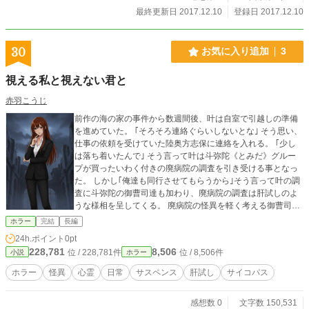
最終更新日 2017.12.10
登録日 2017.12.10
30
お気に入り追加
3
視える私と視えない君と
赤羽こうじ
前作の海の家の事件から数週間後、叶は自室で引越しの準備
を進めていた。 ｢そろそろ連絡ぐらいしないとな｣ そう思い、
仕事の依頼を受けていた陸奥方志保に連絡を入れる。 ｢少し
は落ち着いたんで｣ そう言って叶は斗弥陀《とみだ》グルー
プが買ったいわく付きの廃病院の調査を引き受ける事となっ
た。 しかし｢俺達も同行させてもらうから｣そう言って叶の調
査に斗弥陀の御曹司達も加わり、廃病院の調査は肝試しのよ
うな様相を呈してくる。 廃病院の怪異を軽く考える御曹司達
に頭を抱える叶だったが、廃病院の怪異は容赦なくその牙を
ホラー
完結
長編
剥く。 一方、恋人である叶から連絡が途絶えた幸太はいても
24h.ポイント
0pt
立ってもいられなくなり廃病院のある京都へと向かった。 そ
228,781
8,506
位 / 228,781件
位 / 8,506件
小説
ホラー
こで幸太は陸奥方志穂と出会い、共に叶の捜索に向かう事と
なる。 やがて叶や幸太達は斗弥陀家で渦巻く不可解な事件へ
ホラー
怪異
心霊
日常
サスペンス
肝試し
サイコパス
と巻き込まれていく。 前作、『夏の日の出会いと別れ』より
今回は美しき霊能者、鬼龍叶を主人公に迎えた作品です。 も
感想数 0
文字数 150,531
ちろん前作未読でもお楽しみ頂けます。 ※この作品は他にエ