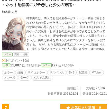
～ネット配信者にガチ恋した少女の末路～
柚木崎 史乃
柊木美玖は、隣人である諸麦春斗がストーカー被害に悩まさ
れているのを目の当たりにしながらも、なかなか声をかけら
れず歯がゆい思いをしていた。 ある日、美玖は今を時めく人
気ゲーム実況者・むぎはるの正体が春斗であることを知って
しまう。 そのうえ、配信中の彼の背後に怪しい人影を見てし
まった。美玖は春斗を助けるためにコンタクトを取ろうと決
意する。 だが、どうも美玖の行動はストーカーに筒抜けらし
く、春斗を助けようとすると犯人と思しき少女・MiraiのSNS
アカウントに釘を刺すようなツイートが投稿されるのだっ
ホラー
完結
短編
た。 平穏な生活を送っていた美玖は、知らず知らずのうちに
24h.ポイント
85pt
SNSと現実が交差する奇妙な事件に巻き込まれていく──。
11,687
127
位 / 228,781件
位 / 8,506件
小説
ホラー
ホラー
短編
サイコホラー
サスペンス
SNS
配信者
VTuber
メンヘラ
ダーク
どんでん返し
感想数 0
文字数 27,836
最終更新日 2024.02.01
登録日 2024.02.01
7
お気に入り追加
0