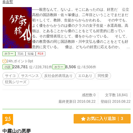
春血暫
――殺意なんて、ないよ。そこにあったのは、好意だ 公立
高校の国語教師・佐々塚優は、二年目ということでまだまだ
初々しくて、教師、生徒からからかわれる。 その中でも、
よく優をからかうのは優のクラスの女子生徒・永逕高嶺。高
嶺は、とあることから優のことをとても好意的に思ってい
る。その愛情表現として、優をからかっている。 そして、
優の教育係の同じ国語教師・川中文弘も優のことをとても好
意的に見ている。 優は、どちらの好意に応えるのか。 そ
れとも、応えないのか。 同じ男を愛した男女の恋愛劇が、
ホラー
完結
短編
R18
始まる。 (この作品は、異常性癖を取り扱っております)
24h.ポイント
0pt
228,781
8,506
位 / 228,781件
位 / 8,506件
小説
ホラー
サイコ
サスペンス
反社会的表現あり
エロあり
同性愛
狂気シリーズ
感想数 0
文字数 18,841
最終更新日 2016.08.22
登録日 2016.08.22
25
お気に入り追加
3
中霧山の悪夢