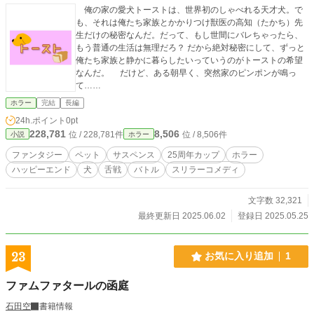
俺の家の愛犬トーストは、世界初のしゃべれる天才犬。で
も、それは俺たち家族とかかりつけ獣医の高知（たかち）先
生だけの秘密なんだ。だって、もし世間にバレちゃったら、
もう普通の生活は無理だろ？ だから絶対秘密にして、ずっと
俺たち家族と静かに暮らしたいっていうのがトーストの希望
なんだ。 だけど、ある朝早く、突然家のピンポンが鳴っ
て……
ホラー
完結
長編
24h.ポイント
0pt
228,781
8,506
位 / 228,781件
位 / 8,506件
小説
ホラー
ファンタジー
ペット
サスペンス
25周年カップ
ホラー
ハッピーエンド
犬
舌戦
バトル
スリラーコメディ
文字数 32,321
最終更新日 2025.06.02
登録日 2025.05.25
23
お気に入り追加
1
ファムファタールの函庭
石田空
書籍情報