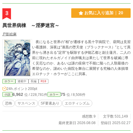
3
お気に入り追加
20
異世界病棟 ～淫夢迷宮～
戸影絵麻
夜になると世界の”相”が遷移する黒十字病院で、昼間は見習
い看護師、深夜は”漆黒の堕天使（ブラックナース）”として異
界から湧き出る”淀滓”を駆除する伊能乙都と副士蓮月。二人の
前に現れたオルガノイド由井颯太は果たして世界を破滅に導
く災厄なのか、あるいは謎の疫病で不能に陥った人類最後の
希望なのか。謎めいた病院を舞台に展開する究極の人体損壊
エロチック・ホラーがここに貝幕。
ホラー
連載中
長編
R18
24h.ポイント
200pt
6,962
75
位 / 228,781件
位 / 8,506件
小説
ホラー
恐怖
サスペンス
SF要素あり
エロティシズム
感想数 9
文字数 531,149
最終更新日 2026.08.08
登録日 2025.02.27