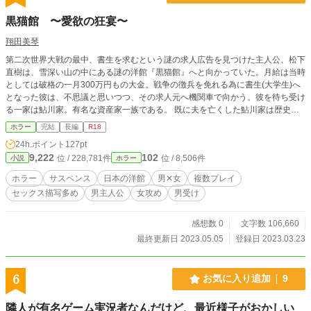
黒猫館 〜愛欲の狂宴〜
翔田美琴
第二次世界大戦の最中、書生を求むという謎の求人広告を見つけた主人公、松下
直樹は、雪深い山の中にある謎の洋館『黒猫館』へと向かっていた。月給は当時
としては破格の一月300万円もの大金。戦争の徴兵を免れる為に書生(大学生)へ
となった彼は、不思議と思いつつ、その求人元へ機関車で向かう。彼を待ち受け
る一家は鮎川家。有名な資産家一族である。 既に夫を亡くした鮎川家は歴史の
表舞台から消えて、そして『黒猫館』にて暮らしている。 鮎川家には、女主人
ホラー
完結
長編
R18
の鮎川直美と娘の雪菜、メイドの芹沢亜美がいる。彼女らはこの人里離れた洋館
24h.ポイント
127pt
にて密かにとある『宴』を開いていた。 それは見目麗しい男性を呼び、自らの
9,222
102
位 / 228,781件
位 / 8,506件
小説
ホラー
愛欲を埋める為に行われる性の饗宴だった。 松下直樹はそこでかつてない程
に、性の饗宴の生贄として『黒猫館』にて囚われてしまう。 レトロな雰囲気の
ホラー
サスペンス
日本の洋館
男✕女
複数プレイ
作品を思いついたので、形にして小説にしてみました。中編小説になる予定で
セックス描写多め
男主人公
女攻め
男受け
す。
感想数 0
文字数 106,660
最終更新日 2023.05.05
登録日 2023.03.23
6
お気に入り追加
9
隣人が有名ゲーム実況者なんだけど、最近様子がおかしい