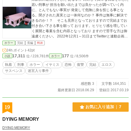
若い刑事が 担当を願い出たまでは良かったが調べていく内
に、とんでもない事実が 発覚して危険に身を投じる事とな
る。閉ざされた真実とは一体何なのか？ 事件は無事に解決で
きるのか！？ そこも見所となっておりますので完結までお
付き合い下さる事を願って おります。ヒリヒリ感を増してい
く展開と毒素を含む内容となっており ますので苦手な方は御
遠慮ください。 2022年12月1～31日までTwitterと連動企画し
ます！ 詳しくは近況ボードにて確認下さい。 皆様、今年も
ホラー
完結
長編
R18
後１ヶ月と少しですが宜しくお願いします！ お気に入り登録
24h.ポイント
42pt
＆感想（短くてもＯＫです）も、お待ちしております♪ ＊毎
17,311
177
位 / 228,781件
位 / 8,506件
小説
ホラー
年（節目）、読み返してみると好きなキャラが変わったり、
感じ方 や受け取り方も違ってくる内容となっております。
執着
刑事
ホラー
イヤミス
恐怖
復讐
完結
エロス
サスペンス
迷宮入り事件
感想数 3
文字数 164,351
最終更新日 2018.06.29
登録日 2017.03.19
19
お気に入り追加
7
DYING MEMORY
DYING MEMORY