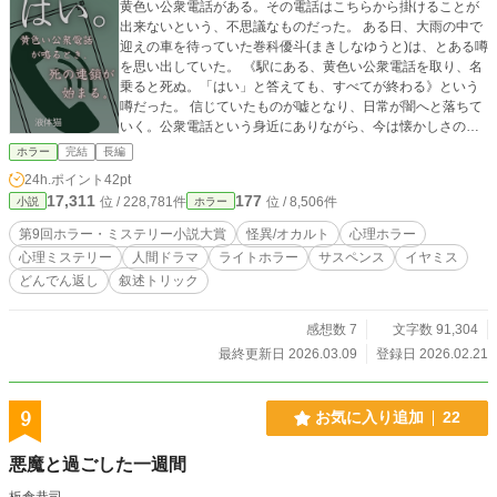
黄色い公衆電話がある。その電話はこちらから掛けることが
出来ないという、不思議なものだった。 ある日、大雨の中で
迎えの車を待っていた巻科優斗(まきしなゆうと)は、とある噂
を思い出していた。 《駅にある、黄色い公衆電話を取り、名
乗ると死ぬ。「はい」と答えても、すべてが終わる》という
噂だった。 信じていたものが嘘となり、日常が闇へと落ちて
いく。公衆電話という身近にありながら、今は懐かしさのあ
るものを中心に、何もかもが崩れ落ちていく。 ＊冒頭にファ
ホラー
完結
長編
ンアート画像貼ってあります(^-^) ミステリー強めな軽いホラ
24h.ポイント
42pt
ーとなっています。ジャンルはミステリーの方がよかったか
17,311
177
位 / 228,781件
位 / 8,506件
小説
ホラー
も？？
第9回ホラー・ミステリー小説大賞
怪異/オカルト
心理ホラー
心理ミステリー
人間ドラマ
ライトホラー
サスペンス
イヤミス
どんでん返し
叙述トリック
感想数 7
文字数 91,304
最終更新日 2026.03.09
登録日 2026.02.21
9
お気に入り追加
22
悪魔と過ごした一週間
板倉恭司