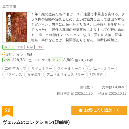
黒巻雷鳴
１年Ｅ組の生徒たち25名は、１日遠足で中霧山を訪れる。ク
ラス内の親睦を深めるため、互いに協力し合って登山をする
予定だった。無事に山頂へたどり着き、山を降りる生徒たち
であったが、担任の真田の滑落事故によりすべてが狂い始め
る。 ※この物語はフィクションであり、実在の人物、団体、
地名、事件などとは一切関係ありません。無断転載禁止。
ホラー
完結
長編
R15
24h.ポイント
0pt
228,781
8,506
位 / 228,781件
位 / 8,506件
小説
ホラー
25周年カップ
サイコホラー
スクールカースト
パニックホラー
サスペンス
女子高生
アニマルサイコスリラー
獣害事件
感想数 0
文字数 64,069
最終更新日 2025.11.30
登録日 2025.10.17
26
お気に入り追加
0
ヴェルムのコレクション(短編集)