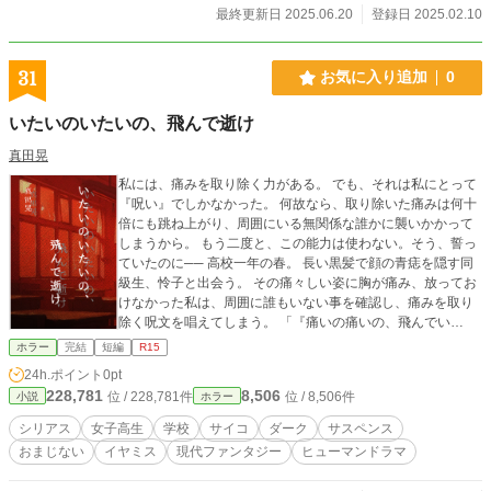
ブリスタ、小説家になろう、でも公開しています。
最終更新日 2025.06.20
登録日 2025.02.10
31
お気に入り追加
0
いたいのいたいの、飛んで逝け
真田晃
私には、痛みを取り除く力がある。 でも、それは私にとって
『呪い』でしかなかった。 何故なら、取り除いた痛みは何十
倍にも跳ね上がり、周囲にいる無関係な誰かに襲いかかって
しまうから。 もう二度と、この能力は使わない。そう、誓っ
ていたのに── 高校一年の春。 長い黒髪で顔の青痣を隠す同
級生、怜子と出会う。 その痛々しい姿に胸が痛み、放ってお
けなかった私は、周囲に誰もいない事を確認し、痛みを取り
除く呪文を唱えてしまう。 「『痛いの痛いの、飛んでい
け』」 この出来事が、惨劇の始まりになるとも知らずに──
ホラー
完結
短編
R15
24h.ポイント
0pt
228,781
8,506
位 / 228,781件
位 / 8,506件
小説
ホラー
シリアス
女子高生
学校
サイコ
ダーク
サスペンス
おまじない
イヤミス
現代ファンタジー
ヒューマンドラマ