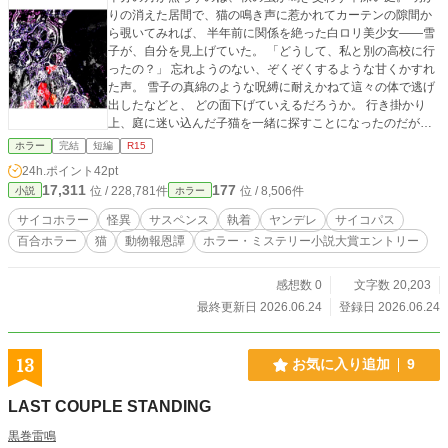
りの消えた居間で、猫の鳴き声に惹かれてカーテンの隙間か
ら覗いてみれば、 半年前に関係を絶った白ロリ美少女――雪
子が、自分を見上げていた。 「どうして、私と別の高校に行
ったの？」 忘れようのない、ぞくぞくするような甘くかすれ
た声。 雪子の真綿のような呪縛に耐えかねて這々の体で逃げ
出したなどと、 どの面下げていえるだろうか。 行き掛かり
上、庭に迷い込んだ子猫を一緒に探すことになったのだが―
― 今しも捕らえられようとしているのは、 猫か、自分――司
ホラー
完結
短編
R15
（つかさ）か。 ※一度、女性向けで投稿しましたが大爆死。
24h.ポイント
42pt
どうやら男性向けの作品（百合ホラー）のようなのでジャン
17,311
177
位 / 228,781件
位 / 8,506件
小説
ホラー
ルを選択し直し再投稿する運びになりました。 ※本文に変更
はありません。以前お読み頂いた方、誠にありがとうござい
サイコホラー
怪異
サスペンス
執着
ヤンデレ
サイコパス
ました。(-人-) 旧題【絶縁したはずの白ロリ美少女の元同級生
百合ホラー
猫
動物報恩譚
ホラー・ミステリー小説大賞エントリー
に襲われたんだけど、いま草深い庭で迷い猫を探している最
中なんですが⁉】（非公開） 表紙絵は荒川図像さんよりお借
りしました。(-人-) https://x.com/Arkw_image No.23『立ち
感想数 0
文字数 20,203
昇る執着』 ※白ロリとはホワイトロリータ（ファッション）
最終更新日 2026.06.24
登録日 2026.06.24
の略です。 ※この話はフィクションです。参考にした類似、
または特定の事件等はありません。 ※R15指定に従い、残虐
表現や性的な仄めかしがある話には＊を付けてあります。宜
13
お気に入り追加
9
しくご検討ください。 ※毎年ホラー・ミステリー小説大賞に
エントリーしています。 -------------- 原題『何かが、庭で。』
LAST COUPLE STANDING
40枚（16000字）2009/10 PNイマダ名義 ※某小説投稿サイ
トのお題企画で書いた作品を改稿したものです。 --------------
黒巻雷鳴
本作品は生成AI不使用です。 本作品は小説家になろうにも掲