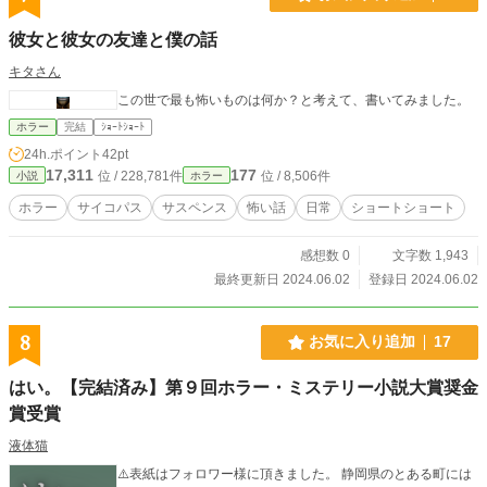
彼女と彼女の友達と僕の話
キタさん
この世で最も怖いものは何か？と考えて、書いてみました。
ホラー
完結
ｼｮｰﾄｼｮｰﾄ
24h.ポイント
42pt
17,311
177
位 / 228,781件
位 / 8,506件
小説
ホラー
ホラー
サイコパス
サスペンス
怖い話
日常
ショートショート
感想数 0
文字数 1,943
最終更新日 2024.06.02
登録日 2024.06.02
8
お気に入り追加
17
はい。【完結済み】第９回ホラー・ミステリー小説大賞奨金
賞受賞
液体猫
⚠️表紙はフォロワー様に頂きました。 静岡県のとある町には