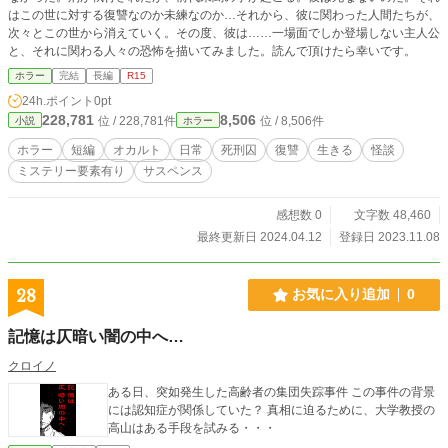
はこの世に対する復讐なのか未練なのか…それから、彼に関わった人間たちが、
次々とこの世から消えていく。その度、彼は……一場面でしか登場しない主人公
と、それに関わる人々の恐怖を描いてみました。読んで頂けたら幸いです。
ホラー
完結
長編
R15
24h.ポイント
0pt
228,781
8,506
位 / 228,781件
位 / 8,506件
小説
ホラー
ホラー
短編
オカルト
日常
死刑囚
復讐
生きる
怪談
ミステリー要素有り
サスペンス
感想数 0
文字数 48,460
最終更新日 2024.04.12
登録日 2023.11.08
28
お気に入り追加
0
記憶は仄暗い闇の中へ…
クロイノ
ある日、突如発生した高齢者の集団失踪事件 この事件の背景
には認知症が関係していた？ 真相に迫るために、大学教授の
高山はある手段を試みる・・・