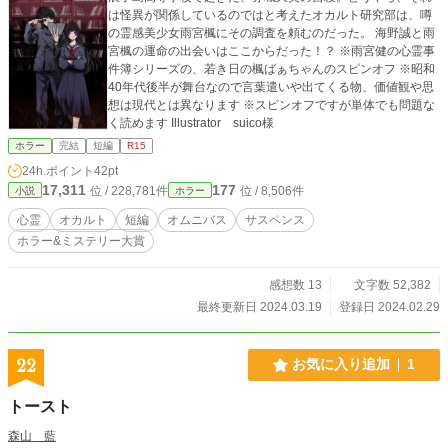
は怪異が関係しているのではと考えたオカルト研究部は、噂
の霊感美少女雨宮楓にその調査を頼むのだった。 海野誠と雨
宮楓の運命の出会いはここからだった！？ ※雨宮健の心霊事
件簿シリーズの、若き日の楓ばぁちゃんのスピンオフ ※昭和
40年代後半が舞台なので言葉遣いや出てくる物、価値観や思
想は現代とは異なります ※スピンオフですが単体でも問題な
く読めます Illustrator suico様
ホラー
完結
短編
R15
24h.ポイント
42pt
17,311
177
位 / 228,781件
位 / 8,506件
小説
ホラー
心霊
オカルト
短編
オムニバス
サスペンス
ホラー&ミステリー大賞
感想数 13
文字数 52,382
最終更新日 2024.03.19
登録日 2024.02.29
22
お気に入り追加
1
トースト
森山 藍