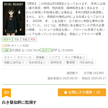
【警告】 この作品はR18指定となっております。 本作には強
い暴力表現、拷問、性的表現、精神疾患を多く含みます。 こ
れらの表現に不快感を感じる場合は、本作の閲読を推奨致し
ません。 また、表紙絵や挿絵はAIによる生成となっておりま
す。 2023年、冬。 とある国で、立て続けに奇怪な事件が発
生していた。 ひとつは、世界的に名を馳せていたIT系大企業
の倒産。 コンピュータ部品を扱い、グローバル市場でも高い
シェアを誇っていたその企業は、突如としてサイバー攻撃を
受け、企業と連携していた複数のデジタル口座から、1億ユー
ホラー
完結
長編
R18
ロもの大金を奪われた。犯人のハッカーはすぐに特定された
24h.ポイント
42pt
が、その直後に何者かに殺害されており、盗まれた資金のう
17,311
177
位 / 228,781件
位 / 8,506件
小説
ホラー
ち取り戻せたのはわずか1割。信用を失った企業は、あっとい
う間に経営破綻へと追い込まれた。 ふたつめは、それから1
ホラー
サスペンス
群像劇
シリアス
ギャグ要素あり
ヶ月後に起きた、市街地での大規模な爆発事件である。 帰宅
残酷な描写あり
性的表現あり
精神疾患
鬱展開
AI生成作品
途中の大学生が自宅の玄関を開けようとした瞬間を起点に爆
発が発生し、周囲を巻き込みながら、死者は100人を超え
た。警察はテロ行為とみて捜査を続けているが、いまだに犯
感想数 0
文字数 243,865
人の姿さえ掴めていない。 そして最後に、人々を最も不安に
最終更新日 2025.09.20
登録日 2025.04.17
させているのが、ここ数ヶ月で相次いでいる市民の行方不明
事件だ。 攫われる人物に共通点はなく、年齢や性別、職業を
問わず、まるで無作為に人が“消えている”。当初は関連性のな
20
お気に入り追加
12
い失踪とされていたが、現場に残された微かな痕跡から、警
察はある手がかりを掴む。 ――それは、とある山中の古びた
白き疑似餌に耽溺す
民家。そして、その近くで幾度も目撃されているという、黒
いローブを纏った女の存在だった。 調査のために派遣された