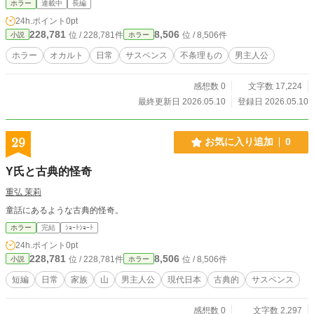
ホラー
連載中
長編
24h.ポイント
0pt
228,781
8,506
位 / 228,781件
位 / 8,506件
小説
ホラー
ホラー
オカルト
日常
サスペンス
不条理もの
男主人公
感想数 0
文字数 17,224
最終更新日 2026.05.10
登録日 2026.05.10
29
お気に入り追加
0
Y氏と古典的怪奇
重弘 茉莉
童話にあるような古典的怪奇。
ホラー
完結
ｼｮｰﾄｼｮｰﾄ
24h.ポイント
0pt
228,781
8,506
位 / 228,781件
位 / 8,506件
小説
ホラー
短編
日常
家族
山
男主人公
現代日本
古典的
サスペンス
感想数 0
文字数 2,297