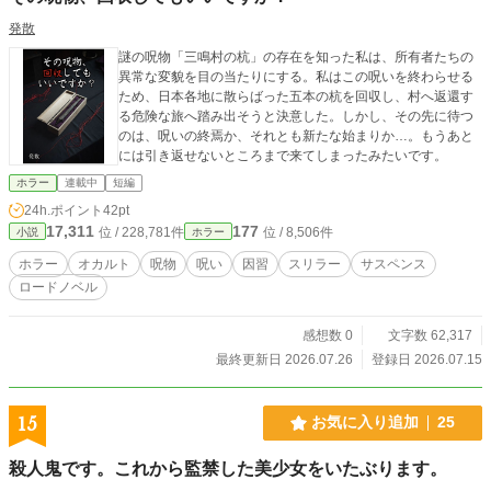
発散
謎の呪物「三鳴村の杭」の存在を知った私は、所有者たちの
異常な変貌を目の当たりにする。私はこの呪いを終わらせる
ため、日本各地に散らばった五本の杭を回収し、村へ返還す
る危険な旅へ踏み出そうと決意した。しかし、その先に待つ
のは、呪いの終焉か、それとも新たな始まりか…。もうあと
には引き返せないところまで来てしまったみたいです。
ホラー
連載中
短編
24h.ポイント
42pt
17,311
177
位 / 228,781件
位 / 8,506件
小説
ホラー
ホラー
オカルト
呪物
呪い
因習
スリラー
サスペンス
ロードノベル
感想数 0
文字数 62,317
最終更新日 2026.07.26
登録日 2026.07.15
15
お気に入り追加
25
殺人鬼です。これから監禁した美少女をいたぶります。