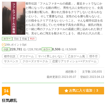
都市伝説「ファムファタールの函庭」。最近ネットでなにか
と噂になっている館の噂だ。 男性七人に女性がひとり。全員
に指令書が配られ、書かれた指令をクリアしないと出られな
いという。 そして重要なのは、女性の心を勝ち取らないと、
どの指令もクリアできないということ。 そんな都市伝説を右
から左に受け流していた今時女子高生の美羽は、彼氏の翔太
と一緒に噂のファムファタールの函庭に閉じ込められた挙げ
句、見せしめに翔太を殺されてしまう。 残された六人の見知
らぬ男性と一緒に閉じ込められた美羽に課せられた指令は──
ホラー
完結
長編
R15
ゲームの主催者からの刺客を探し出すこと。 誰が味方か。誰
24h.ポイント
0pt
が敵か。 逃げ出すことは不可能、七日間以内に指令をクリア
228,781
8,506
位 / 228,781件
位 / 8,506件
小説
ホラー
しなくては死亡。 美羽はファムファタールとなってゲームを
コントロールできるのか、はたまた誰かに利用されてしまう
都市伝説
デスゲーム
ヤバイ男しかいない
乙女ゲーム風
理不尽
のか。 ゲームスタート。 ＊サイトより転載になります。 ＊
サスペンス
クローズドサークル
恋愛リアリティショー×デスゲーム
各種残酷描写、反社会描写があります。それらを増長推奨す
る意図は一切ございませんので、自己責任でお願いします。
感想数 0
文字数 100,655
最終更新日 2023.05.07
登録日 2023.04.13
24
お気に入り追加
3
狂気繚乱