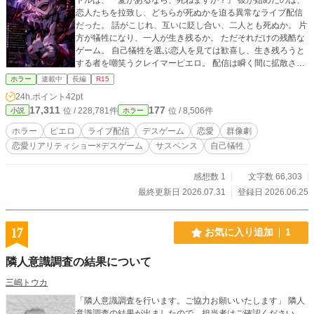
恋人たちを拉致し、どちらが死ぬかを迫る異常なライブ配信
だった。 話がこじれ、互いに貶し合い、二人とも死ぬか。 片
方が犠牲になり、一人が生き残るか。 ただそれだけの残酷な
ゲーム。 自己犠牲を選ぶ恋人を見ては歓喜し、生き残ろうと
する者を嘲笑うクレイマーピエロ。 配信は瞬く間に拡散さ
れ、世間は嫌悪しながらも熱狂する。 警察は正体不明の犯罪
ホラー
連載中
長編
R15
配信者を追うが、その手は届かない。 そして今日もまた、新
24h.ポイント
42pt
たな恋人たちが舞台へと引きずり出される。 これは、愛を試
17,311
177
位 / 228,781件
位 / 8,506件
小説
ホラー
される者たちの物語。 そして、愛を娯楽として消費する世界
の物語。 ――究極の愛の証明ショーに、あなたもきっと夢中
ホラー
ピエロ
ライブ配信
デスゲーム
恋愛
群像劇
になる 恋愛リアリティショー×デスゲーム 第1回新エンタメ小
恋愛リアリティショー×デスゲーム
サスペンス
自己犠牲
説大賞応募作品。
感想数 1
文字数 66,303
最終更新日 2026.07.31
登録日 2026.06.25
17
お気に入り追加
1
隣人意識調査の結果について
三嶋トウカ
「隣人意識調査を行います。ご協力お願いいたします」 隣人
意識調査の結果が出ましたので、担当者はご確認ください。