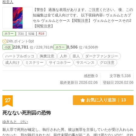
桂圭人
【警告】 過激な表現があります。ご注意ください。 後、この
短編集は全て成人向けです。 以下収録内容↓ ヴェルムとカプ
セル ヴェルムとケース【閲覧注意】 ヴェルムとケースその2
【閲覧注意】
ホラー
完結
短編
R18
24h.ポイント
0pt
228,781
8,506
位 / 228,781件
位 / 8,506件
小説
ホラー
ハートフルボッコ
胸糞注意
人外
亜人
ダークファンタジー
成人向け
ミステリー
サイコホラー
サスペンス
グロ注意
感想数 0
文字数 5,336
最終更新日 2026.02.06
登録日 2026.02.06
27
お気に入り追加
13
死なない死刑囚の恐怖
ゆきもと けい
殺人罪で死刑が確定し、執行された男。彼は無罪を主張していたが受け入れられ
なかった。刑が執行されたが、前代未聞の事が起こる。彼は死なないのだ。それ