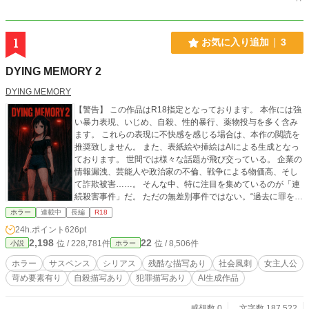
1
お気に入り追加
3
DYING MEMORY 2
DYING MEMORY
【警告】 この作品はR18指定となっております。 本作には強
い暴力表現、いじめ、自殺、性的暴行、薬物投与を多く含み
ます。 これらの表現に不快感を感じる場合は、本作の閲読を
推奨致しません。 また、表紙絵や挿絵はAIによる生成となっ
ております。 世間では様々な話題が飛び交っている。 企業の
情報漏洩、芸能人や政治家の不倫、戦争による物価高、そし
て詐欺被害……。 そんな中、特に注目を集めているのが「連
続殺害事件」だ。 ただの無差別事件ではない。“過去に罪を犯
した”とされる者だけが狙われているのだという。 そんな社会
ホラー
連載中
長編
R18
情勢とは無縁に、大学生・ルナは毎朝同じ時間に起き、朝食
24h.ポイント
626pt
を作る。 ──いつもと変わらぬ日々のはずだった。 だが、あ
2,198
22
位 / 228,781件
位 / 8,506件
小説
ホラー
る日、彼女のスマートフォンに届いた1通のLINEが、全てを
揺るがす。 『迎えに来て』 送信者は不明。ただの悪戯かと思
ホラー
サスペンス
シリアス
残酷な描写あり
社会風刺
女主人公
い、そのまま無視するルナ。 しかし、心の奥では何かが静か
苛め要素有り
自殺描写あり
犯罪描写あり
AI生成作品
に、けれど確かに動き出していた。 ──これは、“笑わなくな
った女子大生”が、喪われた過去と向き合う物語。
感想数 0
文字数 187,522