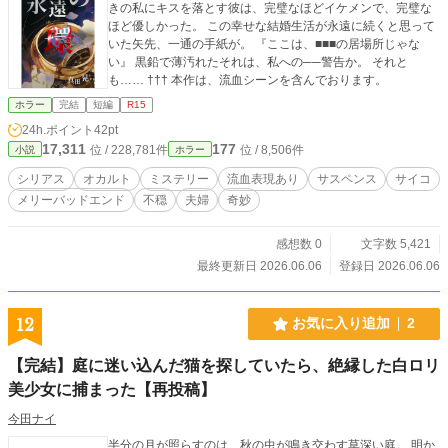
きの私にキスを落とす彼は、完璧なほどイケメンで、完璧な
ほど優しかった。 この幸せな結婚生活が永遠に続くと思って
いた矢先、一通の手紙が。 『ここは、■■■の居場所じゃな
い』 黒鉛で薄汚れたそれは、私への──警告か。 それと
も…… ††† 本作は、流血シーンを含んでおります。
ホラー
完結
短編
R15
24h.ポイント
42pt
17,311
177
位 / 228,781件
位 / 8,506件
小説
ホラー
シリアス
オカルト
ミステリー
流血表現あり
サスペンス
サイコ
メリーバッドエンド
不穏
夫婦
奇妙
感想数 0
文字数 5,421
最終更新日 2026.06.06
登録日 2026.06.06
12
お気に入り追加
2
【完結】庭に迷い込んだ猫を探していたら、絶縁した白ロリ
美少女に捕まった【再投稿】
今田ナイ
半分の月が照らすのは、秋の虫が鳴き交わす草深い庭。 明か