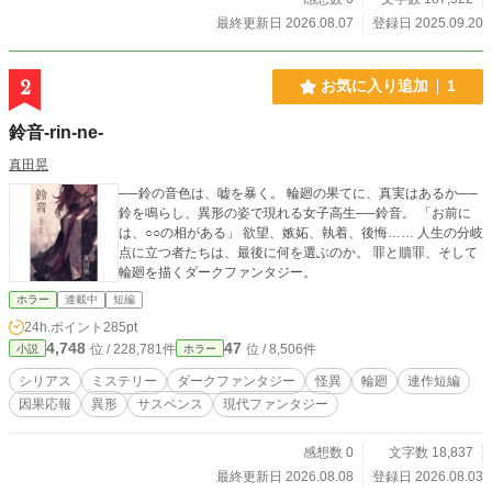
最終更新日 2026.08.07
登録日 2025.09.20
2
お気に入り追加
1
鈴音-rin-ne-
真田晃
──鈴の音色は、嘘を暴く。 輪廻の果てに、真実はあるか──
鈴を鳴らし、異形の姿で現れる女子高生──鈴音。 「お前に
は、○○の相がある」 欲望、嫉妬、執着、後悔…… 人生の分岐
点に立つ者たちは、最後に何を選ぶのか。 罪と贖罪、そして
輪廻を描くダークファンタジー。
ホラー
連載中
短編
24h.ポイント
285pt
4,748
47
位 / 228,781件
位 / 8,506件
小説
ホラー
シリアス
ミステリー
ダークファンタジー
怪異
輪廻
連作短編
因果応報
異形
サスペンス
現代ファンタジー
感想数 0
文字数 18,837
最終更新日 2026.08.08
登録日 2026.08.03