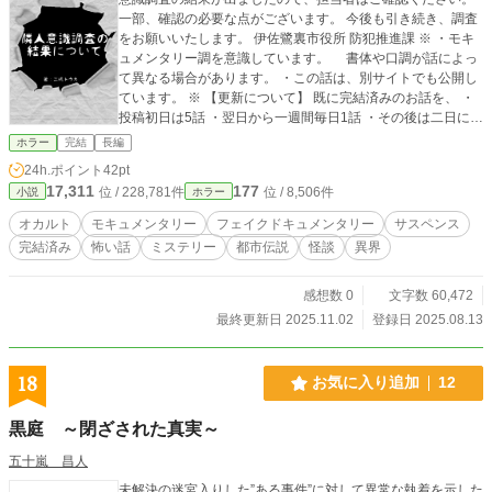
一部、確認の必要な点がございます。 今後も引き続き、調査
をお願いいたします。 伊佐鷺裏市役所 防犯推進課 ※ ・モキ
ュメンタリー調を意識しています。 書体や口調が話によっ
て異なる場合があります。 ・この話は、別サイトでも公開し
ています。 ※ 【更新について】 既に完結済みのお話を、 ・
投稿初日は5話 ・翌日から一週間毎日1話 ・その後は二日に一
回1話 の更新予定で進めていきます。
ホラー
完結
長編
24h.ポイント
42pt
17,311
177
位 / 228,781件
位 / 8,506件
小説
ホラー
オカルト
モキュメンタリー
フェイクドキュメンタリー
サスペンス
完結済み
怖い話
ミステリー
都市伝説
怪談
異界
感想数 0
文字数 60,472
最終更新日 2025.11.02
登録日 2025.08.13
18
お気に入り追加
12
黒庭 ～閉ざされた真実～
五十嵐 昌人
未解決の迷宮入りした”ある事件”に対して異常な執着を示した