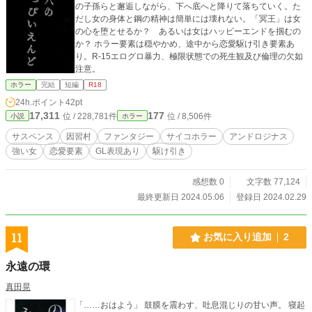
の子孫らと邂逅しながら、下へ底へと降りて落ちていく。た
だし女の身体と鋼の精神は簡単には壊れない。「冥王」は女
の心を堕とせるか？ あるいは女はハッピーエンドを掴むの
か？ ホラー要素は穏やかめ、途中から恋愛駆け引き要素あ
り。R-15エログロ暴力、極限状態での死生観及び倫理の欠如
注意。
ホラー
完結
短編
R18
24h.ポイント
42pt
17,311
177
位 / 228,781件
位 / 8,506件
小説
ホラー
サスペンス
因習村
ファンタジー
サイコホラー
アンドロジナス
強い女
恋愛要素
GL表現あり
駆け引き
感想数 0
文字数 77,124
最終更新日 2024.05.06
登録日 2024.02.29
11
お気に入り追加
2
永遠の環
真田晃
「……おはよう」 鼓膜を震わす、吐息混じりの甘い声。 寝起