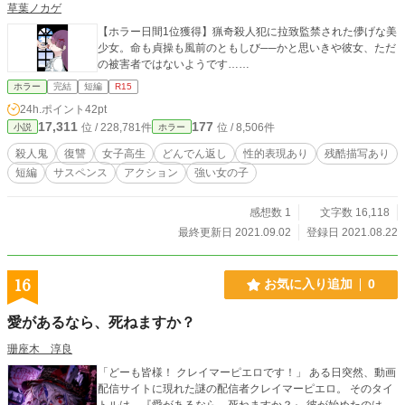
草葉ノカゲ
【ホラー日間1位獲得】猟奇殺人犯に拉致監禁された儚げな美
少女。命も貞操も風前のともしび──かと思いきや彼女、ただ
の被害者ではないようです……
ホラー
完結
短編
R15
24h.ポイント
42pt
17,311
177
位 / 228,781件
位 / 8,506件
小説
ホラー
殺人鬼
復讐
女子高生
どんでん返し
性的表現あり
残酷描写あり
短編
サスペンス
アクション
強い女の子
感想数 1
文字数 16,118
最終更新日 2021.09.02
登録日 2021.08.22
16
お気に入り追加
0
愛があるなら、死ねますか？
珊座木 淳良
「どーも皆様！ クレイマーピエロです！」 ある日突然、動画
配信サイトに現れた謎の配信者クレイマーピエロ。 そのタイ
トルは、『愛があるなら、死ねますか？』 彼が始めたのは、