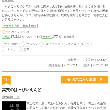
引きこもりの少年が、強靭な肉体と天才的な頭脳を持つ殺人鬼に目を付けら
れ……そこから始まる恐怖の日々を描いた物語です。幽霊やゾンビや奇妙な現象
はありませんが、グロい描写や不快な描写、残虐な描写はあります。苦手な人は
ご注意ください。
ホラー
完結
長編
R15
24h.ポイント
42pt
17,311
177
位 / 228,781件
位 / 8,506件
小説
ホラー
サイコホラー
サスペンス
スプラッタ
シリアス
ダーク
ミステリー
悪魔
感想数 1
文字数 112,142
最終更新日 2021.02.11
登録日 2021.01.18
10
お気に入り追加
0
冥穴のはっぴいえんど
山の端さっど
冥王の穴。決して上へは戻れない底無し穴に「冥王」の生贄
の花嫁として落とされた女が、危険な侵入者やかつての生贄