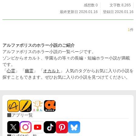
彼女が誰にも語らなかった真実が、新たな事件と深く関わっ
感想数 0
文字数 8,265
ていることに気づく者たち。 沈黙と対話の狭間で。 第二部
最終更新日 2026.01.16
登録日 2026.01.16
は、言葉にならない感情の危険性と、それを「語ること」の
重要性を問う物語だ。 沈黙は安全か、それとも危険か？ 語ら
れない想いはどこへ向かうのか？ そして、誰にも知られず戦
1
件
う者たちの運命は？
アルファポリスのホラー小説のご紹介
アルファポリスのホラー小説の一覧ページです。
ゾンビからオカルト、学園もの等々の長編・短編ホラー小説が満載
です。
「
心霊
」 「
幽霊
」 「
オカルト
」 人気のタグからお気に入りの小説を
探すこともできます。ぜひお気に入りの小説を見つけてください。
アプリ一覧