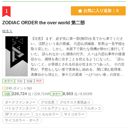
1
お気に入り追加
0
ZODIAC ORDER the over world 第二部
桂圭人
【注意】 まず、必ず先に第一部(無印)を見てから来てくださ
い。 沈黙という名の脅威。 六恋仏消滅後、世界は一見平穏を
取り戻した。 しかし、水面下で新たな危機が静かに進行して
いた。 語られなかった感情の行方。 人々は六恋仏事件の後遺
症から、感情を表に出すことを控えるようになった。 「語ら
ないこと」が美徳とされる社会が生まれつつあった。 その沈
黙が、予想もしない形で実体化し始める。 闇に潜む処理者。
表舞台から消えた、第十三の星座「へびつかい座」の存在。
彼らはゾディアックオーダーの正式な記録には現れない、闇
ホラー
完結
短編
R15
の処理者たちだ。 その一人、セイ・モクマは「沈黙胎」と呼
24h.ポイント
0pt
ばれる新たな脅威と戦っていた。 沈黙が生み出すもの。 語ら
228,724
8,503
位 / 228,724件
位 / 8,503件
小説
ホラー
れず、昇華されず、否定もされない感情。 それらは内側で腐
り、やがて形を持ち始める。 仏像のような明確な形ではな
ダークファンタジー
グロ注意
グロテスク表現あり
く、より原始的で危険な「何か」として。 孤独な戦い。 モク
バトルファンタジー
バトルアクション
ハートフルボッコ
マの戦いは誰にも知られず、記録にも残らない。 彼は人々の
SFファンタジー
コミカルホラー
サイコホラー
胸に潜む「語られなかった想い」と対峙し、それが災厄にな
サイコホラー・ダーク
る前に処理しなければならない。 過去とのつながり。 六恋仏
事件の影が、まだ色濃く残っている。 スコリスが残した謎、