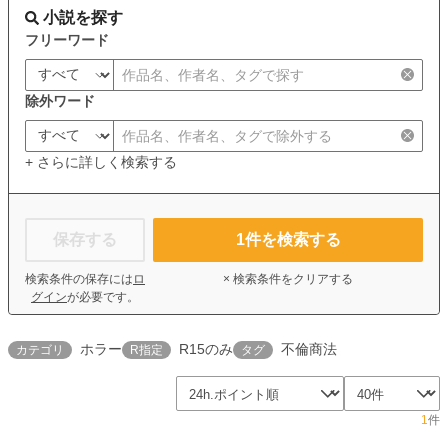
小説を探す
フリーワード
除外ワード
+ さらに詳しく検索する
保存する
1
件を検索する
検索条件の保存には
ロ
× 検索条件をクリアする
グイン
が必要です。
ホラー
R15のみ
不倫商法
カテゴリ
R指定
タグ
1
件