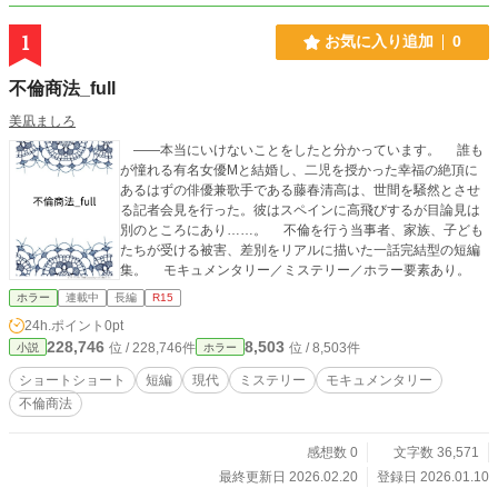
1
お気に入り追加
0
不倫商法_full
美凪ましろ
――本当にいけないことをしたと分かっています。 誰も
が憧れる有名女優Mと結婚し、二児を授かった幸福の絶頂に
あるはずの俳優兼歌手である藤春清高は、世間を騒然とさせ
る記者会見を行った。彼はスペインに高飛びするが目論見は
別のところにあり……。 不倫を行う当事者、家族、子ども
たちが受ける被害、差別をリアルに描いた一話完結型の短編
集。 モキュメンタリー／ミステリー／ホラー要素あり。
ホラー
連載中
長編
R15
24h.ポイント
0pt
228,746
8,503
位 / 228,746件
位 / 8,503件
小説
ホラー
ショートショート
短編
現代
ミステリー
モキュメンタリー
不倫商法
感想数 0
文字数 36,571
最終更新日 2026.02.20
登録日 2026.01.10