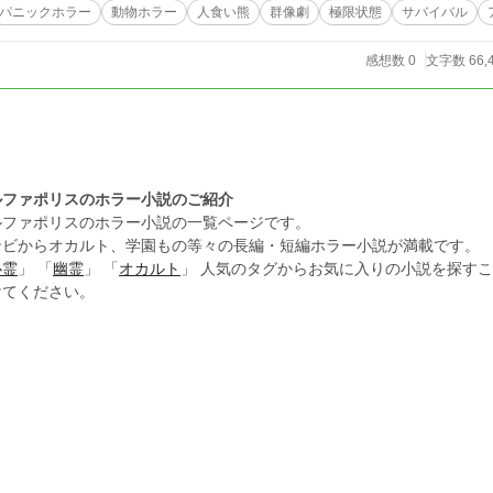
パニックホラー
動物ホラー
人食い熊
群像劇
極限状態
サバイバル
感想数 0
文字数 66,
ルファポリスのホラー小説のご紹介
ルファポリスのホラー小説の一覧ページです。
ンビからオカルト、学園もの等々の長編・短編ホラー小説が満載です。
心霊
」 「
幽霊
」 「
オカルト
」 人気のタグからお気に入りの小説を探す
けてください。