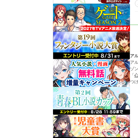
ア
ア
ゾ
「
つ