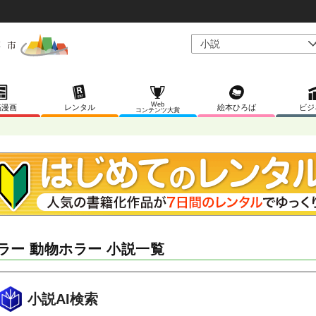
Web
稿漫画
レンタル
絵本ひろば
ビジ
コンテンツ大賞
ラー 動物ホラー 小説一覧
小説AI検索