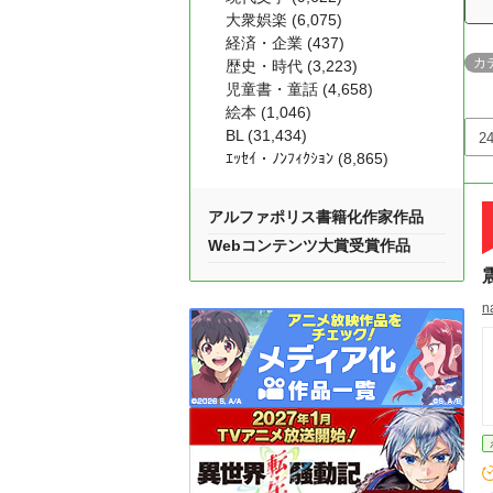
大衆娯楽 (6,075)
経済・企業 (437)
カ
歴史・時代 (3,223)
児童書・童話 (4,658)
絵本 (1,046)
BL (31,434)
ｴｯｾｲ・ﾉﾝﾌｨｸｼｮﾝ (8,865)
アルファポリス書籍化作家作品
Webコンテンツ大賞受賞作品
n