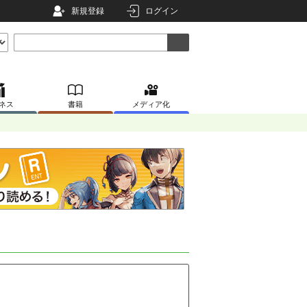
新規登録
ログイン
ネス
書籍
メディア化