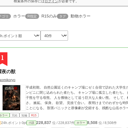
検索条件の保存には
ログイン
が必要です。
ホラー
R15のみ
動物ホラー
テゴリ
R指定
タグ
1
震夜の獣
aomikoryo
平成初期。 自然公園近くのキャンプ場にゼミ合宿で訪れた大学生た
ンビニに閉じ込められた者たち。 キャンプ場に孤立した者たち。 だが本当の地獄は、そのあと山から下りてきた。
子熊を守る母熊。 人を獲物として追う巨大な人食い熊。 そして
さ。 嫉妬。 保身。 欲望。 見捨て合い。 夜明けまでのわずかな時間に、若者たちは熊と、そして人間の本性と戦う
ことになる。 獣害パニックと群像劇が交錯する、残酷な山岳ホラ
ホラー
完結
短編
R15
228,837
8,508
24h.ポイント
0pt
位 / 228,837件
位 / 8,508件
小説
ホラー