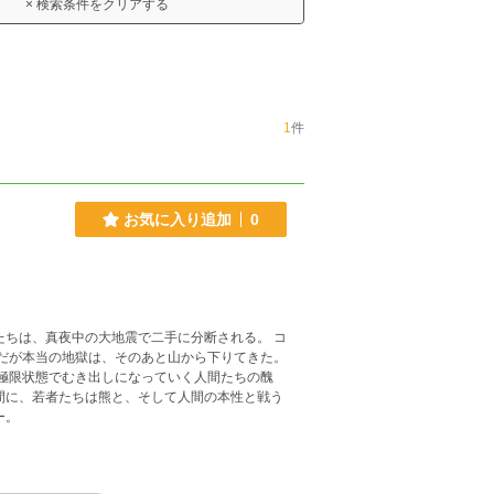
× 検索条件をクリアする
1
件
お気に入り追加
0
ちは、真夜中の大地震で二手に分断される。 コ
、極限状態でむき出しになっていく人間たちの醜
ー。