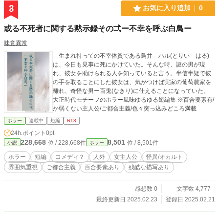
3
お気に入り追加
0
或る不死者に関する黙示録その弌ー不幸を呼ぶ白鳥ー
味覚異常
生まれ持っての不幸体質である鳥井 ハル(とりい はる)
は、今日も見事に死にかけていた。そんな時、謎の男が現
れ、彼女を助けられる人を知っていると言う。半信半疑で彼
の手を取ることにした彼女は、気がつけば実家の葡萄農家を
離れ、奇怪な男ー百鬼(なきり)に仕えることになっていた。
大正時代モチーフのホラー風味ゆるゆる短編集 ※百合要素有/
か弱くない主人公/ご都合主義/色々突っ込みどころ満載
ホラー
連載中
短編
R18
24h.ポイント
0pt
228,668
8,501
位 / 228,668件
位 / 8,501件
小説
ホラー
ホラー
短編
コメディ？
人外
女主人公
怪異/オカルト
雰囲気重視
ご都合主義
百合要素あり
残酷な描写あり
感想数 0
文字数 4,777
最終更新日 2025.02.23
登録日 2025.02.21