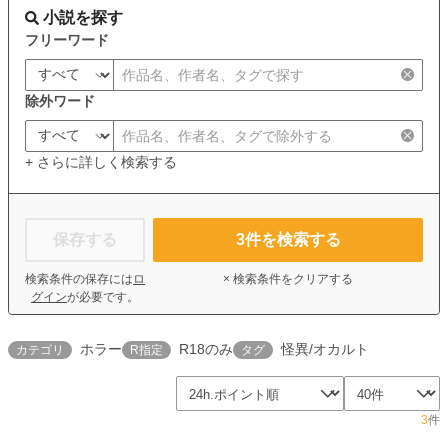
小説を探す
フリーワード
除外ワード
+ さらに詳しく検索する
保存する
3
件を検索する
検索条件の保存には
ロ
× 検索条件をクリアする
グイン
が必要です。
ホラー
R18のみ
怪異/オカルト
カテゴリ
R指定
タグ
3
件