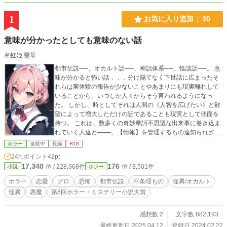
1
お気に入り追加
30
意味が分かったとしても意味のない話
韋虹姫 響華
都市伝説──、オカルト話──、神話体系──、怪談話──。 意
味が分かると怖い話．．．分け隔てなく下世話に広まったそ
れらは実体験の報告が少ないことやあまりにも現実離れして
いることから、いつしか人々からそう言われるようになっ
た。 しかし、時としてそれは人間の《人智を広げたい》と欲
望によって増大しただけの話であることも現実として側面を
持つ。 これは、数多くの奇妙摩訶不思議な出来事に巻き込ま
れていく人達と───、【情報】を管理するもの達知られざる
怪綺談である。 ※話の内容によっては一部、グロシーンやR1
ホラー
連載中
長編
R18
8描写があります(★で性描写、※グロ注意を記載してます) ※
24h.ポイント
42pt
現行、表紙はAIイラストをフリーアプリより編集しており、
17,340
176
位 / 228,668件
位 / 8,501件
小説
ホラー
変更・差し替えの予定はあります
ホラー
恋愛
グロ
恐怖
都市伝説
不条理もの
怪異/オカルト
怪異
悪魔
第8回ホラー・ミステリー小説大賞
感想数 2
文字数 882,193
最終更新日 2025.04.12
登録日 2024.02.22