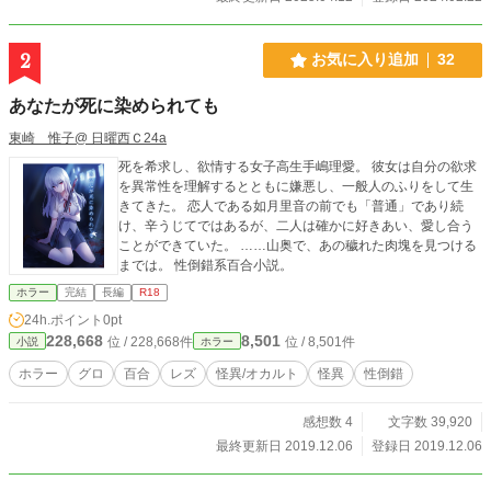
2
お気に入り追加
32
あなたが死に染められても
東崎 惟子@ 日曜西Ｃ24a
死を希求し、欲情する女子高生手嶋理愛。 彼女は自分の欲求
を異常性を理解するとともに嫌悪し、一般人のふりをして生
きてきた。 恋人である如月里音の前でも「普通」であり続
け、辛うじてではあるが、二人は確かに好きあい、愛し合う
ことができていた。 ……山奥で、あの穢れた肉塊を見つける
までは。 性倒錯系百合小説。
ホラー
完結
長編
R18
24h.ポイント
0pt
228,668
8,501
位 / 228,668件
位 / 8,501件
小説
ホラー
ホラー
グロ
百合
レズ
怪異/オカルト
怪異
性倒錯
感想数 4
文字数 39,920
最終更新日 2019.12.06
登録日 2019.12.06