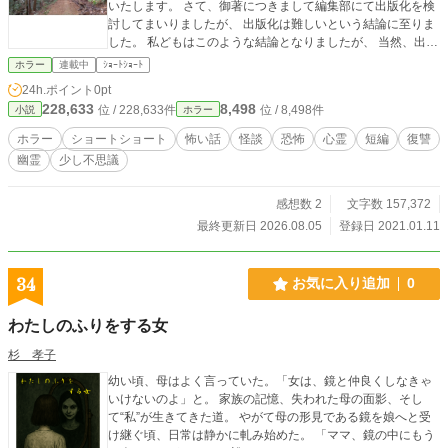
いたします。 さて、御著につきまして編集部にて出版化を検
討してまいりましたが、 出版化は難しいという結論に至りま
した。 私どもはこのような結論となりましたが、 当然、出版
社により見解は異なります。 是非、他の出版社などに挑戦さ
ホラー
連載中
ｼｮｰﾄｼｮｰﾄ
れ、 「怪異の忘れ物」の出版化を 実現されることをお祈りし
24h.ポイント
0pt
ております。 以上ご連絡申し上げます。 アルファポリス編集
228,633
8,498
位 / 228,633件
位 / 8,498件
小説
ホラー
部 というお返事をいただいたので、本作品は、一気に全削除
はしませんが、ある程度別の投稿サイトに移行しました。 w
ホラー
ショートショート
怖い話
怪談
恐怖
心霊
短編
復讐
ww.youtube.com/@sinzikimata 私、俺、どこかの誰かが体験
幽霊
少し不思議
する怪奇なお話。バットエンド多め。少し不思議な物語もあ
り。ショートショート集。 いつか、茶風林さんが、主催され
ていた「大人が楽しむ朗読会」の怪し会みたいに、自分の作
感想数 2
文字数 157,372
品を声優さんに朗読してもらうのが夢。
最終更新日 2026.08.05
登録日 2021.01.11
34
お気に入り追加
0
わたしのふりをする女
杉 孝子
幼い頃、母はよく言っていた。「女は、鏡と仲良くしなきゃ
いけないのよ」と。 家族の記憶、失われた母の面影、そし
て“私”が生きてきた道。 やがて母の形見である鏡を娘へと受
け継ぐ頃、日常は静かに軋み始めた。 「ママ、鏡の中にもう