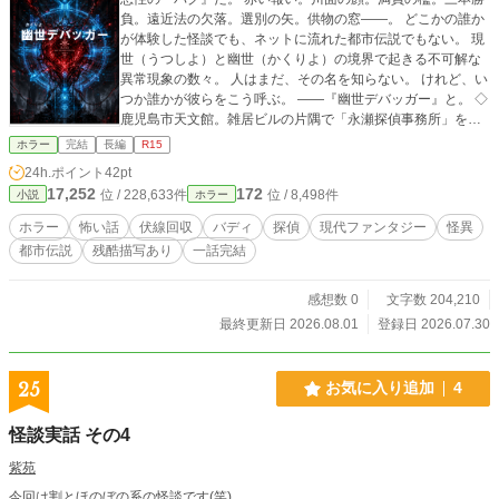
負。遠近法の欠落。選別の矢。供物の窓――。 どこかの誰か
が体験した怪談でも、ネットに流れた都市伝説でもない。 現
世（うつしよ）と幽世（かくりよ）の境界で起きる不可解な
異常現象の数々。 人はまだ、その名を知らない。 けれど、い
つか誰かが彼らをこう呼ぶ。 ――『幽世デバッガー』と。 ◇
鹿児島市天文館。雑居ビルの片隅で「永瀬探偵事務所」を構
える永瀬楓（ながせ かえで）。 うだつの上がらない探偵業の
ホラー
完結
長編
R15
傍ら、彼が裏で引き受けているのは、現世を脅かす不条理な
24h.ポイント
42pt
怪異の法則（コード）を解読し、命がけで世界の異常を修正
17,252
172
位 / 228,633件
位 / 8,498件
小説
ホラー
する危険な裏稼業。 かつて最愛の先輩・諏訪響を怪異に奪わ
れた深いトラウマを抱え、後悔と自責の念に苛まれながら、
ホラー
怖い話
伏線回収
バディ
探偵
現代ファンタジー
怪異
彼は一人泥まみれになって必死に抗い続けていた。 そんな彼
都市伝説
残酷描写あり
一話完結
の前に突如として現れたのは、世間知らずで破天荒な21歳の
女性・める。 永瀬のすれた日常をぶち壊す彼女だったが、そ
の喉から放たれる「歌声」には、怪異の不気味なノイズすら
感想数 0
文字数 204,210
圧殺し、歪んだ世界を浄化する絶対の波動が秘められてい
最終更新日 2026.08.01
登録日 2026.07.30
た。 過去に囚われ、孤独に抗い続ける33歳の探偵・永瀬。 圧
倒的な歌声と天真爛漫な笑顔で、闇を切り裂く21歳のパート
ナー・める。 ちょうど干支が一回り離れた二人が、互いの欠
25
お気に入り追加
4
落を埋めるように出会い、やがて街を侵食する恐ろしい都市
伝説や怪異の深層へと足を踏み入れていく。 ◇ 【一話完結×
怪談実話 その4
重厚ロジック×SFデバッグアクション】 怪異は、精神論や気
合いでは倒せない。 隠された怪談の条件を読み解き、感染経
紫苑
路を特定し、システムコードを上書きして異常をパージす
今回は割とほのぼの系の怪談です(笑)