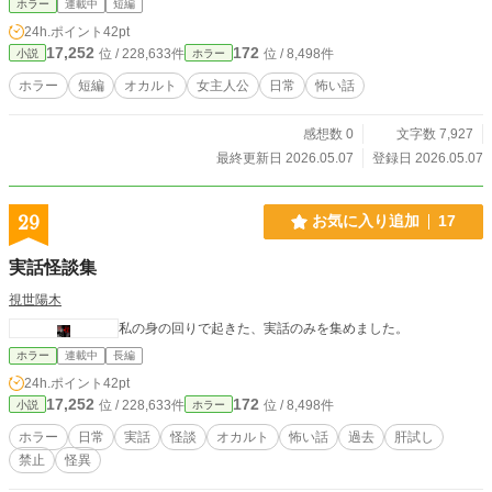
ホラー
連載中
短編
24h.ポイント
42pt
17,252
172
位 / 228,633件
位 / 8,498件
小説
ホラー
ホラー
短編
オカルト
女主人公
日常
怖い話
感想数 0
文字数 7,927
最終更新日 2026.05.07
登録日 2026.05.07
29
お気に入り追加
17
実話怪談集
視世陽木
私の身の回りで起きた、実話のみを集めました。
ホラー
連載中
長編
24h.ポイント
42pt
17,252
172
位 / 228,633件
位 / 8,498件
小説
ホラー
ホラー
日常
実話
怪談
オカルト
怖い話
過去
肝試し
禁止
怪異