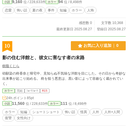
9,160
94
位 / 228,633件
位 / 8,498件
小説
ホラー
恋愛
怖い話
夏の夜
事件
短編
ホラー
人怖
感想数 0
文字数 10,368
最終更新日 2025.08.27
登録日 2025.08.27
10
お気に入り追加
0
影の住む洋館と、彼女に害なす者の末路
樹脂くじら
幼馴染の柊香奈と帰宅中、見知らぬ不気味な洋館を目にした。その日から奇妙な
出来事が起こり始める。 柊を狙う悪意は、黒い影によって容赦なく裁かれてい
く。
ホラー
完結
ｼｮｰﾄｼｮｰﾄ
R15
24h.ポイント
85pt
11,560
111
位 / 228,633件
位 / 8,498件
小説
ホラー
ホラー
短編
ショートショート
怖い話
怪異
人外
人外×人間
復讐
女性向け