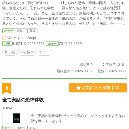
語られるたびに“何か”が近づく――。 封じられた恐怖、禁断の百話。 古びた洋
館、途絶えた村、忘れられた学校…… 語り部たちが集い、次々と語る怪異譚
（かいいたん）。 一話、また一話と進むごとに、部屋の明かりがひとつずつ消
えていく。 やがて百話目――最後の「最恐の話」が始まるとき、 “本物”が現れ
るという伝承があった。 そのとき語られるのは「作り話」か「実話」か―― そ
して語り終えた者たちに待つ運命とは……。
ホラー
連載中
長編
24h.ポイント
200pt
6,871
71
位 / 228,633件
位 / 8,498件
小説
ホラー
怖い話
AIと協力
ホラー
感想数 0
文字数 71,318
最終更新日 2026.08.06
登録日 2025.06.11
8
お気に入り追加
10
全て実話の恐怖体験
TOWA
全て実話の恐怖体験 サクッと読めて、ゾクっとするようなお
話を綴っていきます。
ホラー
連載中
短編