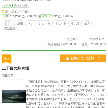
る。 緻密に張り巡らされた伏線が、ラストの一瞬で完璧に噛
み合い、不条理な地獄が爽快なカタルシスへと反転する！ 背
ホラー
完結
短編
筋が凍るような本格怪異ミステリの緊張感。 背中を預け合
24h.ポイント
42pt
い、命をかけて魂をぶつけ合うバディの絆。 そして、五感を
17,252
172
位 / 228,633件
位 / 8,498件
小説
ホラー
揺さぶる圧倒的な映像的演出。 もしあなたが深夜の掲示板
で、消えた人間の名前を覚えている探偵の噂を見つけたなら
ホラー
短編
ショートショート
オカルト
怖い話
怪談
――注意してほしい。 彼らに助けを求める時、あなたのいる
実話怪談
場所は、すでに幽世と繋がっているのだから。
感想数 0
文字数 422
最終更新日 2023.08.08
登録日 2023.08.08
26
お気に入り追加
1
二丁目の駐車場
雨後乃筍
【閲覧注意】その契約は、昭和から続いている。 板橋区二丁
目、月極駐車場の第十三区画。 泥と埃にまみれ、数十年前か
ら動くことのない一台の廃車。 近隣住民の間で囁かれる「車
内に人影が見える」という噂。しかし不可解なことに、この
車の契約は今も継続されており、なぜかドアノブだけが綺麗
に磨かれているという。 興味本位で車内に潜入した配信者を
襲った、想像を絶する結末とは？ 古い契約書に貼られた「解