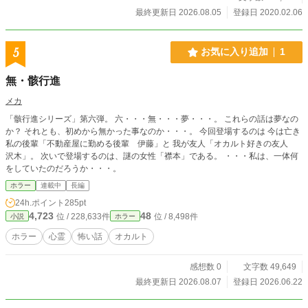
最終更新日 2026.08.05
登録日 2020.02.06
5
お気に入り追加
1
無・骸行進
メカ
「骸行進シリーズ」第六弾。 六・・・無・・・夢・・・。 これらの話は夢なの
か？ それとも、初めから無かった事なのか・・・。 今回登場するのは 今は亡き
私の後輩「不動産屋に勤める後輩 伊藤」と 我が友人「オカルト好きの友人
沢木」。 次いで登場するのは、謎の女性「襟本」である。 ・・・私は、一体何
をしていたのだろうか・・・。
ホラー
連載中
長編
24h.ポイント
285pt
4,723
48
位 / 228,633件
位 / 8,498件
小説
ホラー
ホラー
心霊
怖い話
オカルト
感想数 0
文字数 49,649
最終更新日 2026.08.07
登録日 2026.06.22