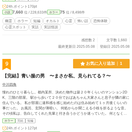
24h.ポイント
170pt
7,660
75
位 / 228,633件
位 / 8,498件
小説
ホラー
幽霊
ホラー
短編
オカルト
心霊
怖い話
恐怖体験
心霊スポット
実話
実話怪談
感想数 2
文字数 1,660
最終更新日 2025.05.08
登録日 2025.05.08
9
お気に入り追加
1
【完結】青い服の男 〜まさか私、見られてる？〜
中川四角
憧れのひとり暮らし。都内某所、決めた物件は築２０年くらいのマンション2D
K、三階の部屋。 駅から歩いて２０分でおばあちゃん大家さんと息子が隣の家に
住んでいる。 私が部屋に違和感を感じ始めたのは住み始めて１ヶ月後くらいの
事だった。 お風呂、玄関が薄暗い。 何処からか聞こえる小枝を折るような音。
その頃私は、告白してくれた先輩と付き合うかどうか迷っていた。 何となく部
屋に独りで居るのが嫌な氣がして、その先輩を家にあげてしまう。 幾度となく
ホラー
完結
短編
襲う怪奇現象。 やっと安心かと思われたその時、、。
24h.ポイント
127pt