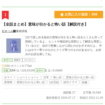
1
お気に入り追加
859
【全話まとめ】意味が分かると怖い話【解説付き】
松本うみ
書籍情報
1分で楽しめる短めの意味が分かると怖い話をたくさん作って
投稿しているよ。 ヒントや補足的な役割として解説も用意し
ているけど、自分で想像しながら読むのがおすすめだよ。 中
にはホラー寄りのものとクイズ寄りのものがあるから、お好
みのお話を探してね。
ホラー
連載中
ｼｮｰﾄｼｮｰﾄ
24h.ポイント
8,775pt
154
1
位 / 228,633件
位 / 8,498件
小説
ホラー
ホラー
ショートショート
日常
怖い話
意味が分かると怖い話
意味怖
意味がわかると怖い話
1話完結
現代ドラマ
短編
感想数 27
文字数 43,566
最終更新日 2024.07.17
登録日 2022.11.26