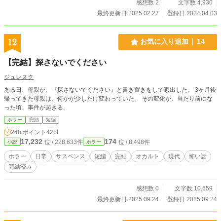
感想数 2
文字数 4,930
最終更新日 2025.02.27
登録日 2024.04.03
12
お気に入り追加
14
【完結】探さないでください
ジュレヌク
ある日、母親が、『探さないでください』と書き置きをして家出した。 3ヶ月後
帰ってきた母親は、何かが少しだけ変わっていた。 その変化が、当たり前にな
った頃、事件が起きる。
ホラー
完結
短編
24h.ポイント
42pt
17,232
174
位 / 228,633件
位 / 8,498件
小説
ホラー
ホラー
日常
サスペンス
短編
完結
オカルト
現代
怖い話
完結済み
感想数 0
文字数 10,659
最終更新日 2025.09.24
登録日 2025.09.24