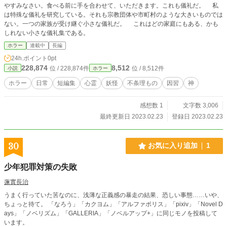
やすみなさい。食べる前に手を合わせて、いただきます。これも儀礼だ。 私
は特殊な儀礼を研究している。それも宗教団体や市町村のような大きいものでは
ない。一つの家族が受け継ぐ小さな儀礼だ。 これはどの家庭にもある、かも
しれない小さな儀礼集である。
ホラー
連載中
長編
24h.ポイント
0pt
228,874
8,512
位 / 228,874件
位 / 8,512件
小説
ホラー
ホラー
日常
短編集
心霊
妖怪
不条理もの
因習
神
感想数 1
文字数 3,006
最終更新日 2023.02.23
登録日 2023.02.23
30
お気に入り追加
1
少年犯罪対策の失敗
蓮實長治
うまく行っていた筈なのに、浅薄な正義感の暴走の結果、恐しい事態……いや、
ちょっと待て。 「なろう」「カクヨム」「アルファポリス」「pixiv」「Novel D
ays」「ノベリズム」「GALLERIA」「ノベルアップ+」に同じモノを投稿して
います。