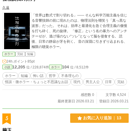
久遠
「世界は数式で割り切れる」―― そんな科学万能主義を信じ
る音響技師の前に現れたのは、物理法則を嘲笑う「真っ黒な
波形」だった。 それは、効率と最適化を急ぐ合理主義の傲慢
を打ち砕く、死の旋律。 「修正」という名の暴力へのアンチ
テーゼが、逃げ場のない“ソレ”となって脳を侵食する。 読
後、日常の静寂が牙を剥く。 音の深淵に引きずり込まれる、
極限の聴覚ホラー。
ホラー
完結
短編
24h.ポイント
85pt
12,205
104
位 / 228,874件
位 / 8,512件
小説
ホラー
ホラー
短編
怖い話
哲学
不条理もの
怪談・微ホラー・ちょっと不思議なお話
現代
男主人公
日常
完結
感想数 0
文字数 4,524
最終更新日 2026.03.21
登録日 2026.03.21
5
お気に入り追加
13
繭玉