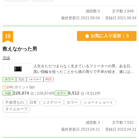
感想数 0
文字数 2,949
最終更新日 2021.08.04
登録日 2021.08.04
19
お気に入り追加
3
救えなかった男
流誠
人生をただつまらなく生きているフリーターの男。ある日、
黒い指輪を拾ったことから彼の周りで不幸が続き、遂には…
ホラー
完結
ｼｮｰﾄｼｮｰﾄ
R15
24h.ポイント
0pt
228,874
8,512
位 / 228,874件
位 / 8,512件
小説
ホラー
不条理もの
日常
ミステリー
ホラー
ショートショート
タイムループ
感想数 3
文字数 7,532
最終更新日 2023.04.21
登録日 2023.04.21