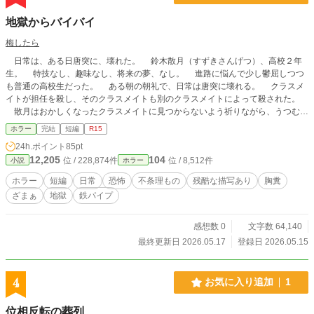
地獄からバイバイ
梅したら
日常は、ある日唐突に、壊れた。 鈴木散月（すずきさんげつ）、高校２年
生。 特技なし、趣味なし、将来の夢、なし。 進路に悩んで少し鬱屈しつつ
も普通の高校生だった。 ある朝の朝礼で、日常は唐突に壊れる。 クラスメ
イトが担任を殺し、そのクラスメイトも別のクラスメイトによって殺された。
散月はおかしくなったクラスメイトに見つからないよう祈りながら、うつむく
ことしかできなかった。 そこに、鉄パイプを持った眼帯の男が乱入してく
ホラー
完結
短編
R15
る。 男はクラスメイトを惨殺した後、唯一生き残った散月の元を訪れ、笑顔
24h.ポイント
85pt
で告げる。 「きみは、ぼくが命にかえても守るからね！」 これは謎の男イコ
12,205
104
位 / 228,874件
位 / 8,512件
小説
ホラー
と、散月が出会ったことで始まる話。 ――鈴木散月が、死ぬまでの物語だ。
【登場人物】 ■主人公 鈴木散月（すずきさんげつ） 特技なし、趣味なし、将来
ホラー
短編
日常
恐怖
不条理もの
残酷な描写あり
胸糞
の夢なしの１６歳。 進路に悩んで少し鬱屈しつつも普通の高校生だった。 地獄
ざまぁ
地獄
鉄パイプ
からの脱出を目指し、イコと行動をともにする。 ■謎の男 イコ 右目をガーゼ眼
帯で覆い、鉄パイプを持った男。 散月のクラスメイトを惨殺したが、散月にだ
けは優しい。 命にかえても散月を守ると宣言し、地獄からの脱出を手助けす
感想数 0
文字数 64,140
る。 散月の兄だと言うが、散月に心当たりはない。 全１７ページ 完結まで予
最終更新日 2026.05.17
登録日 2026.05.15
約投稿済 他サイトにも掲載
4
お気に入り追加
1
位相反転の葬列