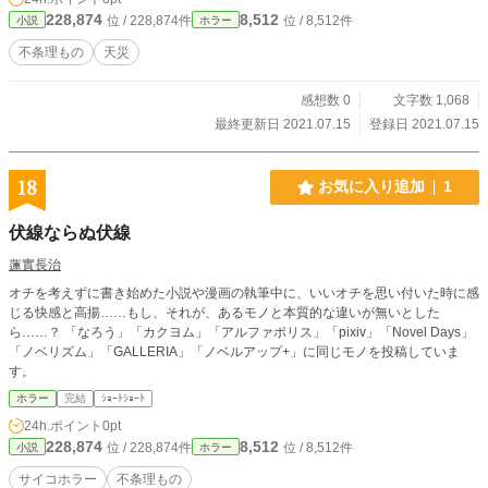
228,874
8,512
位 / 228,874件
位 / 8,512件
小説
ホラー
不条理もの
天災
感想数 0
文字数 1,068
最終更新日 2021.07.15
登録日 2021.07.15
18
お気に入り追加
1
伏線ならぬ伏線
蓮實長治
オチを考えずに書き始めた小説や漫画の執筆中に、いいオチを思い付いた時に感
じる快感と高揚……もし、それが、あるモノと本質的な違いが無いとした
ら……？ 「なろう」「カクヨム」「アルファポリス」「pixiv」「Novel Days」
「ノベリズム」「GALLERIA」「ノベルアップ+」に同じモノを投稿していま
す。
ホラー
完結
ｼｮｰﾄｼｮｰﾄ
24h.ポイント
0pt
228,874
8,512
位 / 228,874件
位 / 8,512件
小説
ホラー
サイコホラー
不条理もの