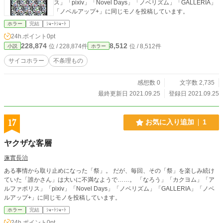
ス」「pixiv」「Novel Days」「ノベリズム」「GALLERIA」
「ノベルアップ+」に同じモノを投稿しています。
ホラー
完結
ｼｮｰﾄｼｮｰﾄ
24h.ポイント
0pt
228,874
8,512
位 / 228,874件
位 / 8,512件
小説
ホラー
サイコホラー
不条理もの
感想数 0
文字数 2,735
最終更新日 2021.09.25
登録日 2021.09.25
17
お気に入り追加
1
ヤクザな客層
蓮實長治
ある事情から取り止めになった「祭」。 だが、毎回、その「祭」を楽しみ続け
ていた「誰かさん」は大いに不満なようで……。 「なろう」「カクヨム」「ア
ルファポリス」「pixiv」「Novel Days」「ノベリズム」「GALLERIA」「ノベ
ルアップ+」に同じモノを投稿しています。
ホラー
完結
ｼｮｰﾄｼｮｰﾄ
24h.ポイント
0pt