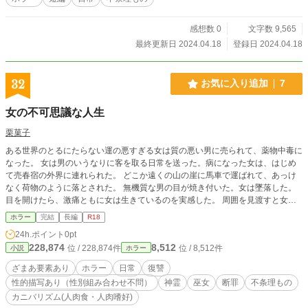
感想数 0
文字数 9,565
最終更新日 2024.04.18
登録日 2024.04.18
32
お気に入り追加
7
女の不可思議な人生
栗菓子
ある世界のとるにたらない運の悪すぎる女は質の悪い男に売られて、薬物中毒に
なった。 女は男のいうなりに客を取る日常を送った。病になった女は、はじめ
て売春宿の外界に連れられた。 どこか遠くの山の崖に馬車で運ばれて、あっけ
なく荷物のように落とされた。 無機質な男の目が焼き付いた。女は墜落した。
目を開けたら、激痛ともに女は生きているのを実感した。 周囲を見渡すと女が
横たわっているのは、無数の死体の山の上だった。奴隷や弱者を捨てる場所だっ
ホラー
完結
長編
R18
たのだ。 普通は悲鳴をあげるだろうが、女は驚いていた。自分が生きているこ
24h.ポイント
0pt
とが信じられなかった。 まるで奇跡だ。女は自分でも知らぬうちに無意識に能
228,874
8,512
位 / 228,874件
位 / 8,512件
小説
ホラー
力を使っていた。死体が積み上げられてクッションにもなったろうが、能力も付
加されて女はゆっくりと落ちていったのだ。 女の地獄の底からの人生が始まっ
ざまあ要素あり
ホラー
日常
復讐
た。女は果たして崖の上にいって、安住できるところへいけるだろうか？ 女の
性的描写あり（性別組み合わせ不問）
神霊
巫女
断罪
不条理もの
不可思議な人生が終わりから始まった。これから女の放浪の人生が続く。次第に
カニバリズム(人肉食・人肉嗜好)
ゴミとして売られゴミとして捨てられた女は人間ではなくなっていく。女と関わ