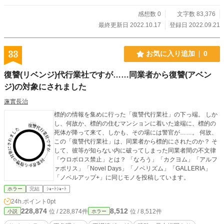
った人たちの運命も巻き込み、一欠けらの小石が 奇妙な運命により、世界に津
波のように影響を受ける。
感想数 0
文字数 83,376
最終更新日 2022.10.17
登録日 2022.09.21
33
お気に入り追加
0
復讐(リベンジ)代行業社ですが……同業者から復讐(アベン
ジ)の対象にされました
蓮實長治
標的の情報を集めに行った「復讐代行業社」の下っ端。 しか
し、何故か、標的の住むマンションに着いた途端に、標的の
死体が降って来て、しかも、その場には警官が……。 何故、
この「復讐代行業社」は、同業者から標的にされたのか？ そ
して、彼等が知らない内に破ってしまった同業者間の不文律
「ウロボロス禁止」とは？ 「なろう」「カクヨム」「アルフ
ァポリス」「Novel Days」「ノベリズム」「GALLERIA」
「ノベルアップ+」に同じモノを投稿しています。
ホラー
完結
ｼｮｰﾄｼｮｰﾄ
24h.ポイント
0pt
228,874
8,512
位 / 228,874件
位 / 8,512件
小説
ホラー