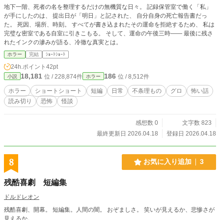
地下一階、死者の名を整理するだけの無機質な日々。 記録保管室で働く「私」
が手にしたのは、 提出日が「明日」と記された、 自分自身の死亡報告書だっ
た。 死因、場所、時刻。 すべてが書き込まれたその運命を拒絶するため、 私は
完璧な密室である自室に引きこもる。 そして、運命の午後三時—— 最後に残さ
れたインクの滲みが語る、冷徹な真実とは。
ホラー
完結
ｼｮｰﾄｼｮｰﾄ
24h.ポイント
42pt
18,181
186
位 / 228,874件
位 / 8,512件
小説
ホラー
ホラー
ショートショート
短編
日常
不条理もの
グロ
怖い話
読み切り
恐怖
怪談
感想数 0
文字数 823
最終更新日 2026.04.18
登録日 2026.04.18
8
お気に入り追加
3
残酷喜劇 短編集
ドルドレオン
残酷喜劇、開幕。 短編集。人間の闇。 おぞましさ。 笑いが見えるか、悲惨さが
見えるか。