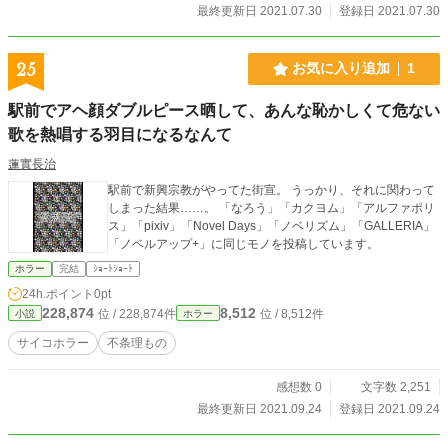
最終更新日 2021.07.30
登録日 2021.07.30
25
お気に入り追加
1
駅前でアヘ顔ダブルピース晒して、あんな恥かしくて危ない
歌を熱唱する羽目になるなんて
蓮實長治
駅前で新興宗教がやってた街宣。 うっかり、それに関わって
しまった結果……。 「なろう」「カクヨム」「アルファポリ
ス」「pixiv」「Novel Days」「ノベリズム」「GALLERIA」
「ノベルアップ+」に同じモノを投稿しています。
ホラー
完結
ｼｮｰﾄｼｮｰﾄ
24h.ポイント
0pt
228,874
8,512
位 / 228,874件
位 / 8,512件
小説
ホラー
サイコホラー
不条理もの
感想数 0
文字数 2,251
最終更新日 2021.09.24
登録日 2021.09.24