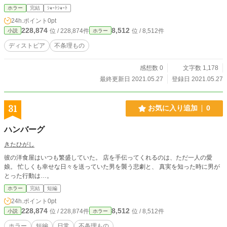
ホラー
完結
ｼｮｰﾄｼｮｰﾄ
24h.ポイント
0pt
228,874
8,512
位 / 228,874件
位 / 8,512件
小説
ホラー
ディストピア
不条理もの
感想数 0
文字数 1,178
最終更新日 2021.05.27
登録日 2021.05.27
31
お気に入り追加
0
ハンバーグ
きたひがし
彼の洋食屋はいつも繁盛していた。 店を手伝ってくれるのは、ただ一人の愛
娘。 忙しくも幸せな日々を送っていた男を襲う悲劇と、 真実を知った時に男が
とった行動は…。
ホラー
完結
短編
24h.ポイント
0pt
228,874
8,512
位 / 228,874件
位 / 8,512件
小説
ホラー
ホラー
短編
日常
不条理もの