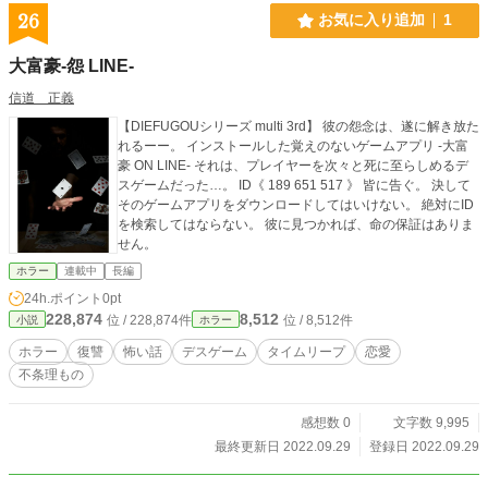
26
お気に入り追加
1
大富豪-怨 LINE-
信道 正義
【DIEFUGOUシリーズ multi 3rd】 彼の怨念は、遂に解き放た
れるーー。 インストールした覚えのないゲームアプリ -大富
豪 ON LINE- それは、プレイヤーを次々と死に至らしめるデ
スゲームだった…。 ID《 189 651 517 》 皆に告ぐ。 決して
そのゲームアプリをダウンロードしてはいけない。 絶対にID
を検索してはならない。 彼に見つかれば、命の保証はありま
せん。
ホラー
連載中
長編
24h.ポイント
0pt
228,874
8,512
位 / 228,874件
位 / 8,512件
小説
ホラー
ホラー
復讐
怖い話
デスゲーム
タイムリープ
恋愛
不条理もの
感想数 0
文字数 9,995
最終更新日 2022.09.29
登録日 2022.09.29