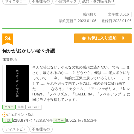
サイコホラー
不条理もの
不謹慎ギャグ
残酷・暴力描写あり
感想数 0
文字数 3,516
最終更新日 2023.01.06
登録日 2023.01.06
34
お気に入り追加
0
何かがおかしい老々介護
蓮實長治
そんな筈はない。そんなの奴の感想に過ぎない。 でも……ま
さか、殺されるのか……？ どうやら、俺は……老人ボケにな
っていて……今、一時的に正気に戻っているらしい……。 そ
して……それを追って来ているのは、俺の介護に疲れ果て
た……。 「なろう」「カクヨム」「アルファポリス」「Nove
l Days」「ノベリズム」「GALLERIA」「ノベルアップ+」に
同じモノを投稿しています。
ホラー
完結
ｼｮｰﾄｼｮｰﾄ
24h.ポイント
0pt
228,874
8,512
位 / 228,874件
位 / 8,512件
小説
ホラー
ディストピア
不条理もの