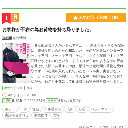
1
お気に入り追加
186
お客様が不在の為お荷物を持ち帰りました。
鞠目
書籍情報
「変な配達員さんがいるんです……」 運送会社・さくら配達
に、奇妙な問い合わせが相次いだ。その配達員はインターフ
ォンを三回、ノックを三回、そして「さくら配達です」と三
回呼びかけるのだという。まるで嫌がらせのようなその行為
を受けた人間に共通するのは、配達の指定時間に荷物を受け
取れず、不在票を入れられていたという事実。実害はない
が、どうにも気味が悪い……そんな中、時間指定をしておき
ながら、わざと不在にして配達員に荷物を持ち帰らせるとい
うイタズラを繰り返す男のもとに、不気味な配達員が姿を現
ホラー
完結
長編
し――。 不可解な怪異によって日常が歪んでいく、生活浸食
24h.ポイント
213pt
系ホラー小説！！ アルファポリス 第8回ホラー・ミステリー
6,915
66
位 / 228,874件
位 / 8,512件
小説
ホラー
小説大賞 大賞受賞作
ホラー
日常
怪談
不条理もの
人怖
心霊
バッドエンド
実話も含まれる
事故物件
恐怖
感想数 7
文字数 118,102