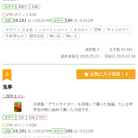
ホラー
連載中
短編
24h.ポイント
42pt
18,181
186
位 / 228,874件
位 / 8,512件
小説
ホラー
ホラー
ざまあ
ショートショート
オカルト
恐怖
サイコホラー
不条理もの
都市伝説
怖い話
怖い人
感想数 0
文字数 50,381
最終更新日 2026.05.23
登録日 2025.01.06
9
お気に入り追加
2
鬼事
二階堂まりい
日本版「アウトサイダー」を目指して書いた短編。たしか中
学生の時に始めて書いた小説です。
ホラー
完結
短編
R15
24h.ポイント
42pt
18,181
186
位 / 228,874件
位 / 8,512件
小説
ホラー