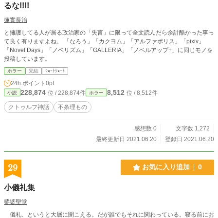
るな!!!!
蓮實長治
と擁護してる人が居る政治家の「失言」に限って全文読んだら余計酷かった事っ
て良く有りますよね。 「なろう」「カクヨム」「アルファポリス」「pixiv」
「Novel Days」「ノベリズム」「GALLERIA」「ノベルアップ+」に同じモノを
投稿しています。
ホラー
完結
ｼｮｰﾄｼｮｰﾄ
24h.ポイント
0pt
228,874
8,512
位 / 228,874件
位 / 8,512件
小説
ホラー
クトゥルフ神話
不条理もの
感想数 0
文字数 1,272
最終更新日 2021.06.20
登録日 2021.06.20
29
お気に入り追加
0
小儀礼集
娑婆聖堂
儀礼、というと大層に聞こえる。だが誰でもそれに関わっている。寝る前にお