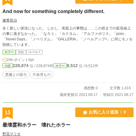
And now for something completely different.
蓮實長治
全く新しい状況になった。 しかし、表面上の事態は……この前までの延長線上
の事に過ぎなかった。 「なろう」「カクヨム」「アルファポリス」「pixiv」
「Novel Days」「ノベリズム」「GALLERIA」「ノベルアップ+」に同じモノを
投稿しています。
ホラー
完結
ｼｮｰﾄｼｮｰﾄ
24h.ポイント
0pt
228,874
8,512
位 / 228,874件
位 / 8,512件
小説
ホラー
悪魔との取引
不条理もの
感想数 0
文字数 1,416
最終更新日 2021.08.17
登録日 2021.08.17
15
お気に入り追加
0
最壊霊和ホラー 壊れたホラー
野花マリオ