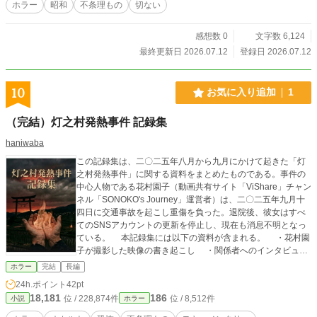
ホラー
昭和
不条理もの
切ない
感想数 0
文字数 6,124
最終更新日 2026.07.12
登録日 2026.07.12
10
お気に入り追加
1
（完結）灯之村発熱事件 記録集
haniwaba
この記録集は、二〇二五年八月から九月にかけて起きた「灯
之村発熱事件」に関する資料をまとめたものである。事件の
中心人物である花村園子（動画共有サイト「ViShare」チャン
ネル「SONOKO's Journey」運営者）は、二〇二五年九月十
四日に交通事故を起こし重傷を負った。退院後、彼女はすべ
てのSNSアカウントの更新を停止し、現在も消息不明となっ
ている。 本記録集には以下の資料が含まれる。 ・花村園
子が撮影した映像の書き起こし ・関係者へのインタビュー
記録 ・ViShare動画およびコメント欄のアーカイブ ・SN
ホラー
完結
長編
S（Z、Picstagram等）の投稿記録 ・インターネット掲示板
24h.ポイント
42pt
の過去ログ ・メール・ダイレクトメッセージの記録 ・行
18,181
186
位 / 228,874件
位 / 8,512件
小説
ホラー
政文書（保健所報告書、村議会議事録等） ・新聞・週刊誌
記事 ・医学論文・学会報告 ・郷土史料・古文書 ・そ