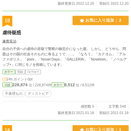
最終更新日 2022.12.20
登録日 2022.12.20
13
お気に入り追加
2
虐待疑惑
蓮實長治
自分の子供への虐待の容疑で警察の御厄介になった親。 しかし、どうやら、問
題はその国の社会そのものに有るようで……。 「なろう」「カクヨム」「アル
ファポリス」「pixiv」「Novel Days」「GALLERIA」「Novelism」「ノベルア
ップ+」に同じモノを投稿しています。
ホラー
完結
ｼｮｰﾄｼｮｰﾄ
24h.ポイント
0pt
228,874
8,512
位 / 228,874件
位 / 8,512件
小説
ホラー
不条理もの
ディストピア
感想数 0
文字数 548
最終更新日 2021.01.18
登録日 2021.01.18
14
お気に入り追加
1