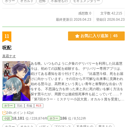
ホラー
オカルト
恐怖
不条理もの
モキュメンタリー
の他の関連資料 なお、プライバシー保護のため、一部の人
名・地名は仮名としている。また、資料の配列は時系列に沿
感想数 0
文字数 42,215
っているが、一部編集を加えている箇所がある。 ※
なろう、その他から転載。また、本作はテキストを読むよ
最終更新日 2026.04.23
登録日 2026.04.23
り、第一話の前書きにあるＨＴＭＬを読んだほうがいいよう
な気がします。一応フレーバーテキストとして作成しました
が、モキュメンタリーという性質上、ああいう形式のほうが
11
お気に入り追加
45
それっぽく読めるとおもいます。
呪配
真霜ナオ
ある晩。いつものように夕食のデリバリーを利用した比嘉慧
斗は、初めての誤配を経験する。 デリバリー専用アプリは、
続けてある通知を送り付けてきた。 『比嘉慧斗様、死をお届
けに向かっています』 その日から不可解な出来事に見舞われ
始める慧斗は、高野來という美しい青年と衝撃的な出会い方
をする。 不思議な力を持った來と共に死の呪いを解く方法を
探す慧斗だが、周囲では連続怪死事件も起こっていて……？
「第7回ホラー・ミステリー小説大賞」オカルト賞を受賞しま
した！
ホラー
完結
長編
R15
24h.ポイント
42pt
18,181
186
位 / 228,874件
位 / 8,512件
小説
ホラー
ホラー
オカルト
バディ
ブロマンス
不条理もの
男主人公