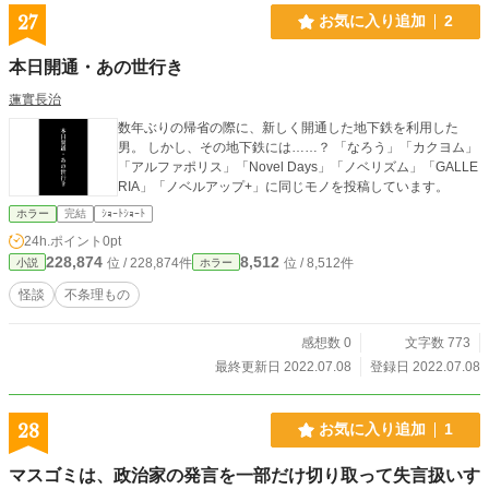
27
お気に入り追加
2
本日開通・あの世行き
蓮實長治
数年ぶりの帰省の際に、新しく開通した地下鉄を利用した
男。 しかし、その地下鉄には……？ 「なろう」「カクヨム」
「アルファポリス」「Novel Days」「ノベリズム」「GALLE
RIA」「ノベルアップ+」に同じモノを投稿しています。
ホラー
完結
ｼｮｰﾄｼｮｰﾄ
24h.ポイント
0pt
228,874
8,512
位 / 228,874件
位 / 8,512件
小説
ホラー
怪談
不条理もの
感想数 0
文字数 773
最終更新日 2022.07.08
登録日 2022.07.08
28
お気に入り追加
1
マスゴミは、政治家の発言を一部だけ切り取って失言扱いす