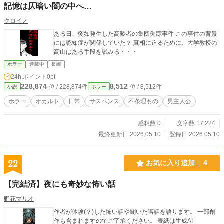
記憶は仄暗い闇の中へ…
クロイノ
ある日、突如発生した高齢者の集団失踪事件 この事件の背景
には認知症が関係していた？ 真相に迫るために、大学教授の
高山はある手段を試みる・・・
ホラー
連載中
長編
24h.ポイント
0pt
228,874
8,512
位 / 228,874件
位 / 8,512件
小説
ホラー
ホラー
オカルト
日常
サスペンス
不条理もの
男主人公
感想数 0
文字数 17,224
最終更新日 2026.05.10
登録日 2026.05.10
22
お気に入り追加
4
【完結済】夜にも奇妙な怖い話
野花マリオ
作者が体験(？)した怖い話や聞いた噂話を語ります。 一部創
作も含まれますのでご了承ください。 表紙は生成AI