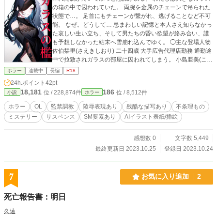
の箱の中で囚われていた。 両腕を金属のチェーンで吊られた
状態で…。 足首にもチェーンが繋がれ、逃げることなど不可
能。 なぜ。どうして… 忌まわしい記憶と本人さえ知らなかっ
た哀しい生い立ち、そして男たちの昏い欲望が絡み合い、誰
も予想しなかった結末へ雪崩れ込んでゆく。 ◯主な登場人物
佐伯栞里(さえきしおり) 二十四歳 大手広告代理店勤務 通勤途
中で拉致されガラスの部屋に囚われてしまう。 小島亜美(こじ
まあみ) 佐伯栞里の同僚 仕事で栞里と連絡を取る必要があ
ホラー
連載中
長編
R18
り、御厨智(みくりやさとし)に相談する。 佐伯純也（さえき
24h.ポイント
42pt
じゅんや) 栞里の弟 島田光一（しまだこういち） 栞里の義理
18,181
186
位 / 228,874件
位 / 8,512件
小説
ホラー
の兄 御厨智(みくりやさとし) 佐伯栞里の恋人 白岡大輝（しら
おかだいき） 東興大学附属病院長にして東興大学医学部学長
ホラー
OL
監禁調教
陵辱表現あり
残酷な描写あり
不条理もの
会員制倶楽部"Salon de Veronica persica" 総帥 "D"ディーと呼
ミステリー
サスペンス
SM要素あり
AIイラスト表紙/挿絵
ばれている。 白岡愛里紗（しらおかえりさ） 故人 白岡大輝
の妹 栞里の母 佐伯幹雄（さえきみきお) 故人 栞里の父 進藤誠
一郎（しんどうせいいちろう） 東央学藝大学美術部教授 島田
感想数 0
文字数 5,449
耕三（しまだこうぞう） 芸能プロダクション社長 島田光一の
最終更新日 2023.10.25
登録日 2023.10.24
父 スイレン サロン・ド・ヴェロニカペルシカのFrau 二十三
歳 本名は神野優羽（じんのゆう） Frauでない時は、医療機器
輸入商社の海外営業部に勤務している。 工藤 Dの右腕
7
お気に入り追加
2
死亡報告書：明日
久遠