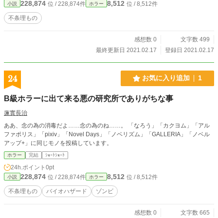
228,874
8,512
位 / 228,874件
位 / 8,512件
小説
ホラー
不条理もの
感想数 0
文字数 499
最終更新日 2021.02.17
登録日 2021.02.17
24
お気に入り追加
1
B級ホラーに出て来る悪の研究所でありがちな事
蓮實長治
ああ、念の為の消毒だよ……念の為のね……。 「なろう」「カクヨム」「アル
ファポリス」「pixiv」「Novel Days」「ノベリズム」「GALLERIA」「ノベル
アップ+」に同じモノを投稿しています。
ホラー
完結
ｼｮｰﾄｼｮｰﾄ
24h.ポイント
0pt
228,874
8,512
位 / 228,874件
位 / 8,512件
小説
ホラー
不条理もの
バイオハザード
ゾンビ
感想数 0
文字数 665