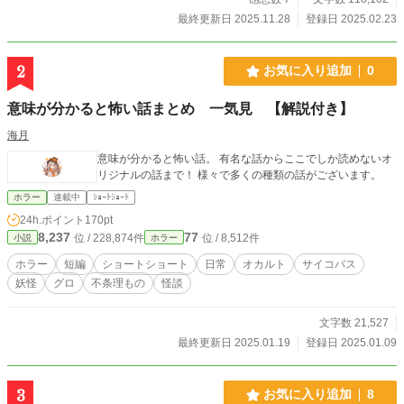
最終更新日 2025.11.28
登録日 2025.02.23
2
お気に入り追加
0
意味が分かると怖い話まとめ 一気見 【解説付き】
海月
意味が分かると怖い話。 有名な話からここでしか読めないオ
リジナルの話まで！ 様々で多くの種類の話がございます。
ホラー
連載中
ｼｮｰﾄｼｮｰﾄ
24h.ポイント
170pt
8,237
77
位 / 228,874件
位 / 8,512件
小説
ホラー
ホラー
短編
ショートショート
日常
オカルト
サイコパス
妖怪
グロ
不条理もの
怪談
文字数 21,527
最終更新日 2025.01.19
登録日 2025.01.09
3
お気に入り追加
8