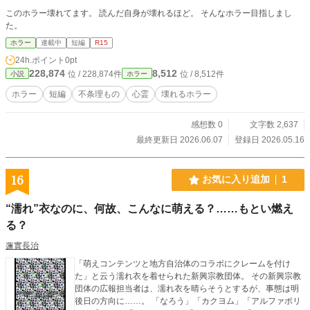
このホラー壊れてます。 読んだ自身が壊れるほど。 そんなホラー目指しまし
た。
ホラー
連載中
短編
R15
24h.ポイント
0pt
228,874
8,512
位 / 228,874件
位 / 8,512件
小説
ホラー
ホラー
短編
不条理もの
心霊
壊れるホラー
感想数 0
文字数 2,637
最終更新日 2026.06.07
登録日 2026.05.16
16
お気に入り追加
1
“濡れ”衣なのに、何故、こんなに萌える？……もとい燃え
る？
蓮實長治
「萌えコンテンツと地方自治体のコラボにクレームを付け
た」と云う濡れ衣を着せられた新興宗教団体。 その新興宗教
団体の広報担当者は、濡れ衣を晴らそうとするが、事態は明
後日の方向に……。 「なろう」「カクヨム」「アルファポリ