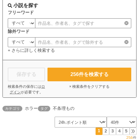
小説を探す
フリーワード
除外ワード
+ さらに詳しく検索する
保存する
256
件を検索する
検索条件の保存には
ロ
× 検索条件をクリアする
グイン
が必要です。
ホラー
不条理もの
カテゴリ
タグ
1
2
3
4
5
256
件