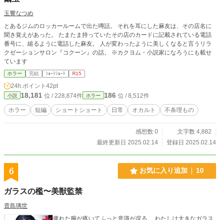
玉響なつめ
とあるジムのロッカールームで出た噂話。 それを耳にした麻友は、その店名に
聞き覚えがあった。 たまたま持っていたその店のカードに記載されている電話
番号に、縋るように電話した麻友。 人が変わったように美しくなると言うリラ
クゼーションサロン『コクーン』の話。 ※カクヨム・小説家になろうにも載せ
ています
ホラー
完結
ｼｮｰﾄｼｮｰﾄ
R15
24h.ポイント
42pt
18,181
186
位 / 228,874件
位 / 8,512件
小説
ホラー
ホラー
短編
ショートショート
日常
オカルト
不条理もの
感想数 0
文字数 4,882
最終更新日 2025.02.14
登録日 2025.02.14
6
お気に入り追加
10
ガラスの檻〜美獣監禁
貴島璃世
痺れた腕が疼いてふっと意識が戻る。 わたしは大きなガラス