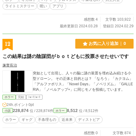
ライトミステリー
呪い
アプリ
感想数 4
文字数 103,922
最終更新日 2024.03.28
登録日 2024.02.29
12
お気に入り追加
0
この結果は謎の陰謀団がｂｏｔどもに投票させたせいです
蓮實長治
突如として出現し、人々の脳に謎の装置を埋め込み続ける小
型ドローン。 その正体と目的とは？ 「なろう」「カクヨム」
「アルファポリス」「Novel Days」「ノベリズム」「GALLE
RIA」「ノベルアップ+」に同じモノを投稿しています。
ホラー
完結
ｼｮｰﾄｼｮｰﾄ
24h.ポイント
0pt
228,874
8,512
位 / 228,874件
位 / 8,512件
小説
ホラー
ホラー
ギャグ
不条理もの
近未来
ディストピア
感想数 0
文字数 874