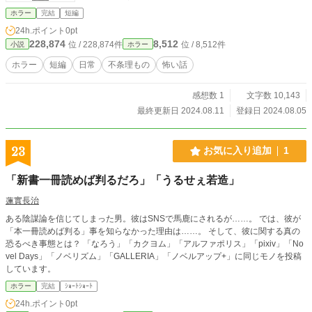
ホラー
完結
短編
24h.ポイント
0pt
228,874
8,512
位 / 228,874件
位 / 8,512件
小説
ホラー
ホラー
短編
日常
不条理もの
怖い話
感想数 1
文字数 10,143
最終更新日 2024.08.11
登録日 2024.08.05
23
お気に入り追加
1
「新書一冊読めば判るだろ」「うるせぇ若造」
蓮實長治
ある陰謀論を信じてしまった男。彼はSNSで馬鹿にされるが……。 では、彼が
「本一冊読めば判る」事を知らなかった理由は……。 そして、彼に関する真の
恐るべき事態とは？ 「なろう」「カクヨム」「アルファポリス」「pixiv」「No
vel Days」「ノベリズム」「GALLERIA」「ノベルアップ+」に同じモノを投稿
しています。
ホラー
完結
ｼｮｰﾄｼｮｰﾄ
24h.ポイント
0pt