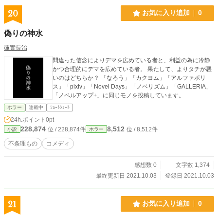
20
お気に入り追加
0
偽りの神水
蓮實長治
間違った信念によりデマを広めている者と、利益の為に冷静
かつ合理的にデマを広めている者。 果たして、よりタチが悪
いのはどちらか？ 「なろう」「カクヨム」「アルファポリ
ス」「pixiv」「Novel Days」「ノベリズム」「GALLERIA」
「ノベルアップ+」に同じモノを投稿しています。
ホラー
連載中
ｼｮｰﾄｼｮｰﾄ
24h.ポイント
0pt
228,874
8,512
位 / 228,874件
位 / 8,512件
小説
ホラー
不条理もの
コメディ
感想数 0
文字数 1,374
最終更新日 2021.10.03
登録日 2021.10.03
21
お気に入り追加
0