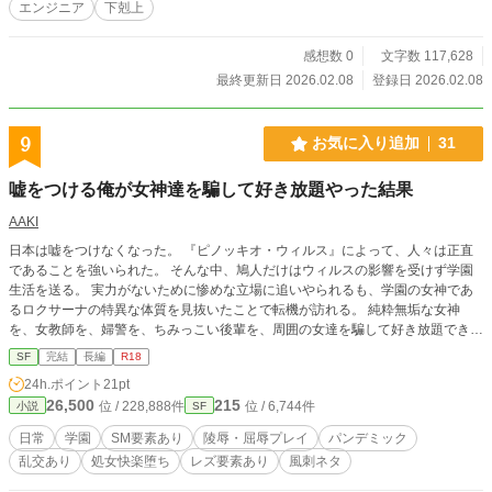
エンジニア
下剋上
ジックを機体に叩き込む。 機体モニタに表示される、緑色の
文字列——『Dad is Online』。 それは、世界最強のバックア
ップが開始された合図。 「最新AI？ 金に明かした高級機？
感想数 0
文字数 117,628
——甘いな。パパの書いたコードの方が、100倍速いぞ」 こ
最終更新日 2026.02.08
登録日 2026.02.08
れは、満員電車のおじさんが個人端末一つで、愛する娘を世
界の頂点まで押し上げる物語。
9
お気に入り追加
31
嘘をつける俺が女神達を騙して好き放題やった結果
AAKI
日本は嘘をつけなくなった。 『ピノッキオ・ウィルス』によって、人々は正直
であることを強いられた。 そんな中、鳩人だけはウィルスの影響を受けず学園
生活を送る。 実力がないために惨めな立場に追いやられるも、学園の女神であ
るロクサーナの特異な体質を見抜いたことで転機が訪れる。 純粋無垢な女神
を、女教師を、婦警を、ちみっこい後輩を、周囲の女達を騙して好き放題できる
のはもはや鳩人だけだった。
SF
完結
長編
R18
24h.ポイント
21pt
26,500
215
位 / 228,888件
位 / 6,744件
小説
SF
日常
学園
SM要素あり
陵辱・屈辱プレイ
パンデミック
乱交あり
処女快楽堕ち
レズ要素あり
風刺ネタ