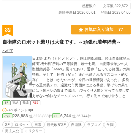
感想数 0
文字数 322,672
最終更新日 2026.05.01
登録日 2023.04.05
32
お気に入り追加
77
自衛隊のロボット乗りは大変です。～頑張れ若年陸曹～
ハの字
日比野 比乃（ヒビノ ヒノ）。国土防衛組織、陸上自衛隊第三
師団“機士科”所属の三等陸曹、齢十七歳。 自衛隊最年少の人
型機動兵器「AMW」乗りであり、通称「狂ってる師団」の期
待株。そして、同僚（変人）達から愛されるマスコット的な
存在……とはいかないのが、今日の世界情勢であった。 多発
する重武装テロ、過激な市民団体による暴動、挙げ句の果て
には正体不明の敵まで出現。 びっくり人間と言っても差し支
えがない愉快なチームメンバー。 行く先々で知り合うことに
なる、立場も個性も豊か過ぎる友人達。 これらの対処に追わ
SF
完結
長編
R15
れる毎日に、果たして終わりは来るのだろうか……日比野三
24h.ポイント
0pt
曹の奮闘が始まる。 ▼「小説家になろう」と同時掲載です。
228,888
6,744
位 / 228,888件
位 / 6,744件
小説
SF
改稿を終えたものから更新する予定です。 ▼人型ロボットが
活躍する話です。実在する団体・企業・軍事・政治・世界情
SF
ロボット
日常
歴史改変SF
自衛隊
ラブコメ
学園
勢その他もろもろとはまったく関係ありません、御了承下さ
男主人公
ミリタリー