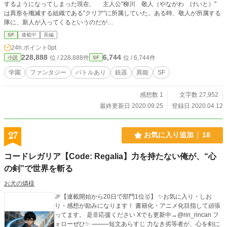
するようになってしまった現在、 主人公"柳川 敬人（やながわ けいと）"
は異形を殲滅する組織である"クリア"に所属していた。ある時、敬人が所属する
隊に、新人が入ってくるというのだが…
SF
連載中
長編
24h.ポイント
0pt
228,888
6,744
位 / 228,888件
位 / 6,744件
小説
SF
学園
ファンタジー
バトルあり
銃器
異能
SF
感想数 1
文字数 27,952
最終更新日 2020.09.25
登録日 2020.04.12
27
お気に入り追加
18
コードレガリア【Code: Regalia】力を持たない俺が、“心
の剣”で世界を斬る
お犬の燐様
🎉【連載開始から20日で部門1位🥇】 ✨お気に入り・しお
り・感想が励みになります！ 書籍化・アニメ化目指して頑張
ってます。 是非応援ください Xでも更新中→@rin_rincan フ
ォローぜひ✨ ⸻短文あらすじ 力なき劣等者が、心を剣に