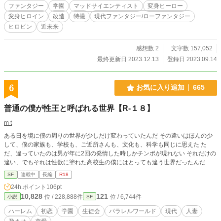
に画像生成ＡＩのイラストを使っています。
ファンタジー
学園
マッドサイエンティスト
変身ヒーロー
変身ヒロイン
改造
特撮
現代ファンタジー/ローファンタジー
ヒロピン
近未来
感想数 2
文字数 157,052
最終更新日 2023.12.13
登録日 2023.09.14
6
お気に入り追加
665
普通の僕が性王と呼ばれる世界【R-１８】
m t
ある日を境に僕の周りの世界が少しだけ変わっていたんだ その違いはほんの少
して、僕の家族も、学校も、ご近所さんも、文化も、科学も同じに思えた た
だ、違っていたのは男が年に2回の発情した時しかチンポが現れない それだけの
違い、でもそれは性欲に塗れた高校生の僕にはとっても違う世界だったんだ
SF
連載中
長編
R18
24h.ポイント
106pt
10,828
121
位 / 228,888件
位 / 6,744件
小説
SF
ハーレム
初恋
学園
生徒会
パラレルワールド
現代
人妻