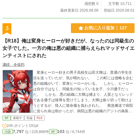
感想数 0
文字数 10,711
最終更新日 2026.08.08
登録日 2026.08.01
5
お気に入り追加
127
【R18】俺は変身ヒーローが好きだが、なったのは同級生の
女子でした。一方の俺は悪の組織に捕らえられマッドサイエ
ンティストにされた
瀬緋 令祖灼
変身ヒーロー好きの男子高校生山田大輝は、普通の学生生
活を送っていたが、気が晴れない。 この町には侵略を企む
悪の組織がいて、変身ヒーローがいる。 しかし、ヒーロー
は自分ではなく、同級生の知っている女子、小川優子だっ
た。 しかも、悪の組織に大輝は捕まり、人質となりレッド
である優子は陵辱を受けてしまう。大輝は振り切って助けよ
うとするが、怪人に致命傷を負わされた。 救急搬送で病院
に送られ命は助かったが、病院は悪の組織のアジトの偽装。
地下にある秘密研究所で大輝は改造されてマッドサイエン
SF
連載中
長編
R18
ティストにされてしまう。 そんな時、変身ヒーローをして
24h.ポイント
191pt
いる彼女、小川優子がやって来てしまった。 変身ヒーロー
7,797
103
位 / 228,888件
位 / 6,744件
小説
SF
の少女とマッドサイエンティストの少年のR18小説 実験的