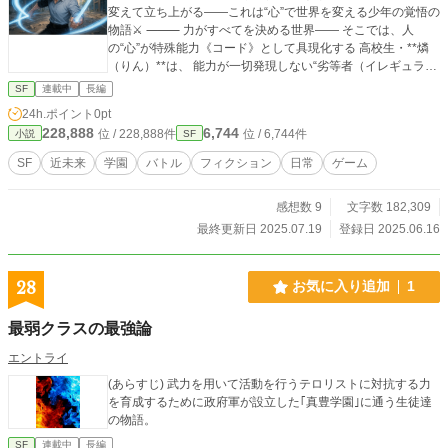
変えて立ち上がる――これは“心”で世界を変える少年の覚悟の
物語⚔️ ⸻ 力がすべてを決める世界―― そこでは、人
の“心”が特殊能力《コード》として具現化する 高校生・**燐
（りん）**は、 能力が一切発現しない“劣等者（イレギュラ
ー）”。 見下され、必要とされず、ただ静かに日々を過ごして
SF
連載中
長編
いた―― 唯一、心を寄せてくれた少女・**真白（ましろ）**
24h.ポイント
0pt
が傷つけられるまでは。 その瞬間、彼の心が叫び、力として
228,888
6,744
位 / 228,888件
位 / 6,744件
小説
SF
目覚める。 守りたい想いが具現化した、“心のかたち”。 それ
は、世界の理に抗う《覚悟》の力だった。 そして仲間との出
SF
近未来
学園
バトル
フィクション
日常
ゲーム
会い、強者との対決、 そして迫りくる《世界の闇》。 劣等者
と呼ばれた少年は、学園という舞台で、 “本当の強さ”を手に
感想数 9
文字数 182,309
していく。 ⸻ 『Code: Regalia（コード・レガリア）』
――心が、世界を変える鍵になる。
最終更新日 2025.07.19
登録日 2025.06.16
28
お気に入り追加
1
最弱クラスの最強論
エントライ
(あらすじ) 武力を用いて活動を行うテロリストに対抗する力
を育成するために政府軍が設立した｢真豊学園｣に通う生徒達
の物語。
SF
連載中
長編