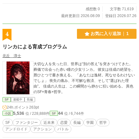
感想数 0
文字数 71,619
最終更新日 2026.08.09
登録日 2026.07.26
4
お気に入り追加
1
リンカによる育成プログラム
北丘 淳士
大切な人を失った日、世界は“別の答え”を突きつけてきた。
葬儀で出会った赤い瞳の少女リンカ。 彼女は佳成の絶望を、
唇ひとつで書き換える。 「あなたは逸材。死なせるわけない
でしょ」 喪失の痛み、不可解な救済、そして“選ばれた理
由”。 佳成の人生は、この瞬間から静かに狂い始める。 異色
のSF×青春×哲学。
SF
連載中
長編
24h.ポイント
263pt
5,536
44
位 / 228,888件
位 / 6,744件
小説
SF
SF
ファンタジー
近未来
恋愛
長編
学園
哲学
アンドロイド
アクション
バトル