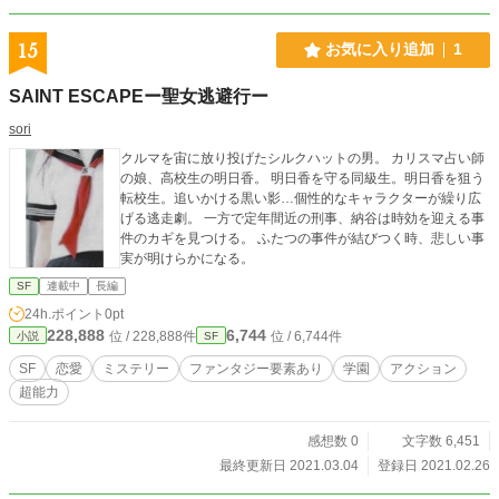
15
お気に入り追加
1
SAINT ESCAPEー聖女逃避行ー
sori
クルマを宙に放り投げたシルクハットの男。 カリスマ占い師
の娘、高校生の明日香。 明日香を守る同級生。明日香を狙う
転校生。追いかける黒い影…個性的なキャラクターが繰り広
げる逃走劇。 一方で定年間近の刑事、納谷は時効を迎える事
件のカギを見つける。 ふたつの事件が結びつく時、悲しい事
実が明けらかになる。
SF
連載中
長編
24h.ポイント
0pt
228,888
6,744
位 / 228,888件
位 / 6,744件
小説
SF
SF
恋愛
ミステリー
ファンタジー要素あり
学園
アクション
超能力
感想数 0
文字数 6,451
最終更新日 2021.03.04
登録日 2021.02.26