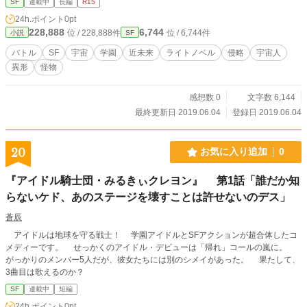
SF
連載中
長編
R15
24h.ポイント
0pt
228,888
6,744
位 / 228,888件
位 / 6,744件
小説
SF
バトル
SF
宇宙
学園
近未来
ライトノベル
侵略
宇宙人
異形
怪物
感想数 0
文字数 6,144
最終更新日 2019.06.04
登録日 2019.06.04
20
お気に入り追加
0
『アイドル騎士団・みるきぃクレヨン』 第1話「誰だか知
らないケド、あのステージを壊すことは許せないのデス」
蒼辰
アイドルは地球を守る戦士！ 学園アイドルとSFアクションが超合体したコ
メディーです。 せっかくのアイドル・デビューは「帰れ」コールの嵐に。
がっかりのメンバー5人だが、彼女たちには別のシメイがあった。 果たして、
3曲目は歌えるのか？
SF
連載中
短編
24h.ポイント
0pt