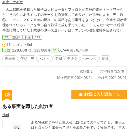
有永 ナギサ
人工知能を搭載した量子コンピュータセフィロトが自身の電子ネットワーク
と、その中にあるすべてのデータを物質化して創りだした電子による世界。通
称、エデン。２０７５年の現在この場所はある事件をきっかけに、企業や国が管
理されているデータを奪い合う戦場に成り果てていた。 そんな中かつて狩猟
兵団に属していた十六歳の少年久遠レイジは、エデンの治安維持を任されている
組織エデン協会アイギスで、パートナーと共に仕事に明け暮れる日々を過ごして
SF
連載中
長編
R15
いた。しかし新しく加入してきた少女をきっかけに、世界の命運を決める戦いへ
24h.ポイント
0pt
と巻き込まれていく。 かつての仲間たちの襲来、世界の裏側で暗躍する様々
228,888
6,744
位 / 228,888件
位 / 6,744件
小説
SF
な組織の思惑、エデンの神になれるという鍵の存在。そして世界はレイジにある
選択をせまる。彼が選ぶ答えは秩序か混沌か、それとも……。これは女神に愛さ
近未来
仮想世界
バトル
学園
美少女
ハーレム
長編
れた少年の物語。 ＜注意＞①この物語は学園モノですが、実際に学園に通う学
園編は中盤からになります。②世界観を強化するため、設定や世界観説明に少し
感想数 2
文字数 973,579
修正が入る場合があります。 小説家になろう様、カクヨム様にも掲載してい
ます。
最終更新日 2024.08.24
登録日 2021.08.01
18
お気に入り追加
3
ある事実を隠した能力者
Nori
ある特殊能力を得た主人公はほぼ全ての事ができる。 主人公
はヒロインと出会って能力を成長させていく物語です。 主人