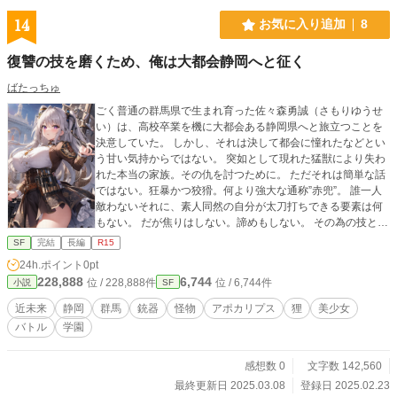
14
お気に入り追加
8
復讐の技を磨くため、俺は大都会静岡へと征く
ばたっちゅ
ごく普通の群馬県で生まれ育った佐々森勇誠（さもりゆうせ
い）は、高校卒業を機に大都会ある静岡県へと旅立つことを
決意していた。 しかし、それは決して都会に憧れたなどとい
う甘い気持からではない。 突如として現れた猛獣により失わ
れた本当の家族。その仇を討つために。 ただそれは簡単な話
ではない。狂暴かつ狡猾。何より強大な通称”赤兜”。 誰一人
敵わないそれに、素人同然の自分が太刀打ちできる要素は何
もない。 だが焦りはしない。諦めもしない。 その為の技と方
法は、必ずや日本の叡智が結集する静岡にあるのだから。
SF
完結
長編
R15
24h.ポイント
0pt
228,888
6,744
位 / 228,888件
位 / 6,744件
小説
SF
近未来
静岡
群馬
銃器
怪物
アポカリプス
狸
美少女
バトル
学園
感想数 0
文字数 142,560
最終更新日 2025.03.08
登録日 2025.02.23