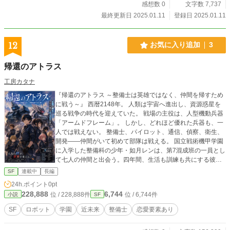
感想数 0
文字数 7,737
は200年もの時が流れ、独特の文化や秩序が形成されてい
た。発光する星空や、現実とは異なる物理法則など、幻想的
最終更新日 2025.01.11
登録日 2025.01.11
な要素が日常に溶け込んでいる。 登場人物たちは、自分たち
の存在意義や、現実世界との関係性を模索しながら、仮想世
界を揺るがす大きな陰謀に巻き込まれていく。果たして彼ら
12
お気に入り追加
3
は真実にたどり着き、自由を手に入れることができるのか。
そして、現実世界と仮想世界の境界線は、どのように変化し
帰還のアトラス
ていくのか。 この物語は、SFとファンタジーの要素を融合さ
せながら、人間の記憶、感情、そしてアイデンティティの本
工房カタナ
質に迫る壮大な冒険譚である。
『帰還のアトラス ～整備士は英雄ではなく、仲間を帰すため
に戦う～』 西暦2148年。 人類は宇宙へ進出し、資源惑星を
巡る戦争の時代を迎えていた。 戦場の主役は、人型機動兵器
「アームドフレーム」。 しかし、どれほど優れた兵器も、一
人では戦えない。 整備士、パイロット、通信、偵察、衛生、
開発――仲間がいて初めて部隊は戦える。 国立戦術機甲学園
に入学した整備科の少年・如月レンは、第7混成班の一員とし
て七人の仲間と出会う。四年間、生活も訓練も共にする彼ら
は、やがて学園の極秘計画「PROJECT OCTET」に選ばれ
SF
連載中
長編
る。 レンに託されたのは、戦うためではなく「仲間を帰すた
24h.ポイント
0pt
め」の支援機《アトラス》。 そして、パイロット科の天城ア
228,888
6,744
位 / 228,888件
位 / 6,744件
小説
SF
スカには、高機動試作機《ヴァルキリー》が与えられる。 八
機の試作機を仲間全員で改良し、失敗を重ねながら少しずつ
SF
ロボット
学園
近未来
整備士
恋愛要素あり
最強の部隊へ成長していく第7混成班。 だが、その裏では正
体不明の敵組織がPROJECT OCTETを狙い、静かに動き始め