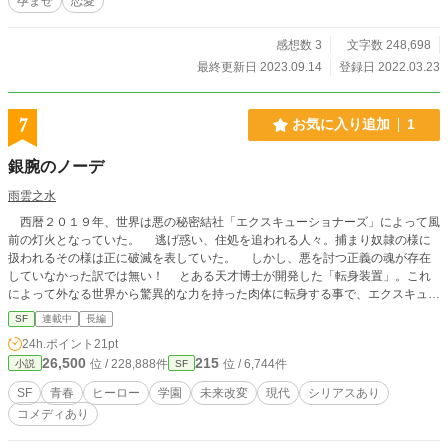
孕ませ
恋愛
感想数 3
文字数 248,698
最終更新日 2023.09.14
登録日 2022.03.23
7
お気に入り追加
1
銀腕のノーデ
雨雲之水
西暦２０１９年、世界は悪の秘密結社「エクスキューショナーズ」によって風
前の灯火となっていた。 逃げ惑い、住処を追われる人々。捕まり奴隷の様に
扱われるその様は正に破滅を表していた。 しかし、悪を討つ正義の魂が存在
していなかった訳では無い！ とある天才博士が開発した「転身装置」。これ
によって外なる世界から驚異的な力を持った肉体に転身する事で、エクスキュー
ショナーズの怪人たちに匹敵する能力を得る事に成功したのだ。 しかし、そ
SF
連載中
長編
の転身装置の開発は遅きに過ぎた。 すでに趨勢の決した勢力図を巻き返すに
24h.ポイント
21pt
は、人も物も足りなさ過ぎたのだ。 転身装置は一つだけしか作る事が出来
26,500
215
位 / 228,888件
位 / 6,744件
小説
SF
ず、それを使って戦える人物も当然一人だけだったのだ。 このままでは遠か
らず世界は悪の秘密結社に完全敗北を喫するだろう。しかし、そんな事を許して
SF
青春
ヒーロー
学園
未来改変
現代
シリアスあり
置ける訳が無い！ 天才博士はある装置を追加で開発した。転身装置をその身
コメディあり
に宿す者を過去へと送る装置だ。 この装置を使えば、悪の秘密結社の力がま
だ弱い内に叩けるかもしれない。こちらの転身者はある程度奴等と戦っている。