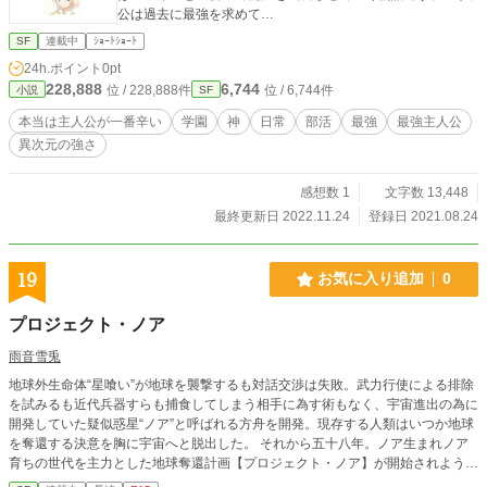
公は過去に最強を求めて…
SF
連載中
ｼｮｰﾄｼｮｰﾄ
24h.ポイント
0pt
228,888
6,744
位 / 228,888件
位 / 6,744件
小説
SF
本当は主人公が一番辛い
学園
神
日常
部活
最強
最強主人公
異次元の強さ
感想数 1
文字数 13,448
最終更新日 2022.11.24
登録日 2021.08.24
19
お気に入り追加
0
プロジェクト・ノア
雨音雪兎
地球外生命体“星喰い”が地球を襲撃するも対話交渉は失敗。武力行使による排除
を試みるも近代兵器すらも捕食してしまう相手に為す術もなく、宇宙進出の為に
開発していた疑似惑星“ノア”と呼ばれる方舟を開発。現存する人類はいつか地球
を奪還する決意を胸に宇宙へと脱出した。 それから五十八年。ノア生まれノア
育ちの世代を主力とした地球奪還計画【プロジェクト・ノア】が開始されようと
していた。