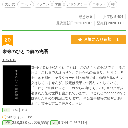
美少女
バトル
ドラゴン
学園
ファンタジー
ロボット
神
感想数 0
文字数 5,494
最終更新日 2020.09.07
登録日 2020.03.09
30
お気に入り追加
1
未来のひとつ前の物語
もちもち
譲(ゆずる)と咲(さく)。これは、このふたりのお話です。 ※こ
れは『これまでの終わりと、これからの始まり』と同じ世界
を生きる別のキャラクターの別の物語です。物語自体のリン
クはしていませんが、設定は後半で一部リンクしていて、
『これまでの終わりと、これからの始まり』のリョウタが抹
消された後の世界も書かれています。 ※これはmonogataryに
投稿したものの再編となります。 ※交通事故等の描写があり
ます。苦手な方はご注意ください。
SF
完結
短編
24h.ポイント
0pt
228,888
6,744
位 / 228,888件
位 / 6,744件
小説
SF