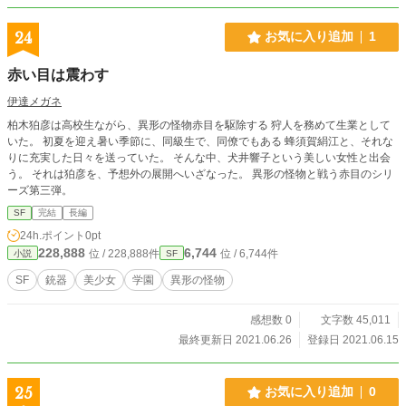
た。 お父さんもいなかった。 真智は仕方なく 自分の部屋に
行く事にした。 「あれ？」 「あたし、疲れてるのかな？」
24
お気に入り追加
1
「あれあれ？ どうして！？」 真智は自分の部屋に……入れな
い。 入れないと言うより、《《無かった》》のだ。 部屋の戸
赤い目は震わす
を開けて部屋の中の様子はわかる……。 でも、入ると、そこ
は真智の部屋の外だったのだ。 「ねえ！？ ちょっとこれ一体
伊達メガネ
どういうこと！？」 真智は独り言をぶつぶつ言いながら、 孤
柏木狛彦は高校生ながら、異形の怪物赤目を駆除する 狩人を務めて生業として
独と不安を誤魔化しながら必死で家中を調べた。 「お母さ
いた。 初夏を迎え暑い季節に、同級生で、同僚でもある 蜂須賀絹江と、それな
ん！ お父さん！ ねえ！ お願い！ 誰か！ 何
りに充実した日々を送っていた。 そんな中、犬井響子という美しい女性と出会
か答えてよ！」 真智はその場で泣き崩れてしまった。 「お夕
う。 それは狛彦を、予想外の展開へいざなった。 異形の怪物と戦う赤目のシリ
飯の準備終わっているのに 真智は帰り遅いですね～！」 「俺
ーズ第三弾。
がちょっと言い過ぎたかもしれん」 「本当ですよ～！」 「お
母さん！？ お父さん！？」 すぐ近くで二人の声が聞こえ、
SF
完結
長編
真智は急いでその声の方へと向かった。 「お父さん～！ お母
24h.ポイント
0pt
さん～！ あたし、目の前にいるよ～！」 ◆とりあえず、先に
228,888
6,744
位 / 228,888件
位 / 6,744件
小説
SF
食べようか？◆ ◆駄目ですよ。 あなた真智に謝るんですよ
ね？ あの娘を待ちましょう◆ ◆あ、ああ……◆ 真智の声は
SF
銃器
美少女
学園
異形の怪物
二人に届いてはいなかった。 真智が辺りを見渡すと、 食卓が
あるはずの部屋には……、 空間が無かった。
感想数 0
文字数 45,011
最終更新日 2021.06.26
登録日 2021.06.15
25
お気に入り追加
0