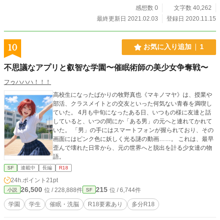
感想数 0
文字数 40,262
最終更新日 2021.02.03
登録日 2020.11.15
10
お気に入り追加
1
不思議なアプリと叡智な学園〜催眠術師の美少女争奪戦〜
フゥハハハ！！！
高校生になったばかりの牧野真也《マキノマヤ》は、授業や
部活、クラスメイトとの交友といった何気ない青春を満喫し
ていた。 4月も中旬になったある日、いつもの様に友達と話
していると、いつの間にか「ある男」の元へと連れてかれて
いた。 「男」の手にはスマートフォンが握られており、その
画面にはピンク色に妖しく光る謎の動画……。 これは、最早
歪んで壊れた日常から、元の世界へと脱出を計る少女達の物
語。
SF
連載中
長編
R18
24h.ポイント
21pt
26,500
215
位 / 228,888件
位 / 6,744件
小説
SF
学園
学生
催眠・洗脳
R18要素あり
多分R18