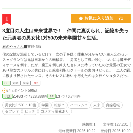
1
お気に入り追加
71
3度目の人生は未来世界で！ 仲間に裏切られ、記憶を失っ
た元勇者の男女比1対50の未来学園甘々生活。
石のやっさん
書籍情報
僕の記憶が混乱しているだけ？ 女の子を嫌う理由が分からない 主人公のセレ
ス＝グランツは元は日本からの転移者。 勇者として戦い続け、ついには魔王デ
ィオースを倒す。だが、魔王を倒し終えたセレスに待っていたのは最愛の王女で
あり聖女のメリルと共に戦った親友剣聖セクトールの裏切りだった。 二人の罠
に嵌まり殺されたセレス。そのセレスに救いを与えたのは女神イシュタスだっ
た。 セレスの『恋愛をしたい』という望みを叶える為に再びイシュタスが転移
SF
完結
長編
R15
させたのは正光25年男女比が1対50になった地球だった。 悩んだ末ジャンルをS
24h.ポイント
598pt
Fにしました。 今回、25周年アニバーサリーカップへの応募の為 転移した年号
2,483
13
位 / 228,888件
位 / 6,744件
小説
SF
を 正光25年に変更しました。
男女比1:501：10億
学園
転移？
ハーレム？
未来
貞操逆転
セフレ？
ビッチ
コメディ要素あり
感想数 1
文字数 127,231
最終更新日 2025.10.22
登録日 2025.10.20