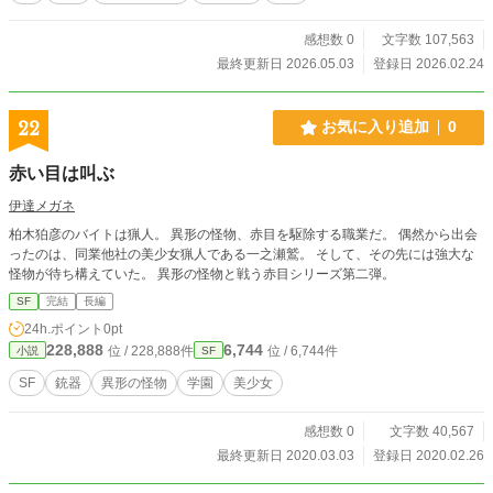
感想数 0
文字数 107,563
最終更新日 2026.05.03
登録日 2026.02.24
22
お気に入り追加
0
赤い目は叫ぶ
伊達メガネ
柏木狛彦のバイトは猟人。 異形の怪物、赤目を駆除する職業だ。 偶然から出会
ったのは、同業他社の美少女猟人である一之瀬鷲。 そして、その先には強大な
怪物が待ち構えていた。 異形の怪物と戦う赤目シリーズ第二弾。
SF
完結
長編
24h.ポイント
0pt
228,888
6,744
位 / 228,888件
位 / 6,744件
小説
SF
SF
銃器
異形の怪物
学園
美少女
感想数 0
文字数 40,567
最終更新日 2020.03.03
登録日 2020.02.26