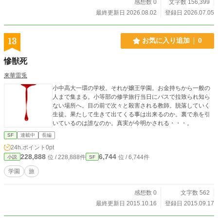
感想数 0
文字数 156,399
ていた――。 これは、一人の英雄が世界を救う物語ではな
い。 仲間を信じ、支え合い、**「全員で帰る」**ことを誓っ
最終更新日 2026.08.02
登録日 2026.07.05
た八人の若者たちが、学園生活、恋愛、仲間との絆、そして
地球と宇宙を巻き込む戦争へ立ち向かう物語。 最後まで生き
残るのは、最強の兵士ではない。 最後まで仲間を連れて帰る
13
お気に入り追加
0
者こそ、本当の英雄だ。
慘獣死
来華雷兎
小中高大一環の学校。それが嬢王学園。お金持ちから一般の
人まで集まる。小等部の修学旅行当日にバスで拉致られ知ら
ない場所へ。目の前で次々と殺害される教師。脱落していく
生徒。果たして生きて出てくる事は出来るのか。裏で糸を引
いているのは誰なのか。真実が今明かされる・・・。
SF
連載中
長編
24h.ポイント
0pt
228,888
6,744
位 / 228,888件
位 / 6,744件
小説
SF
学園
旅
感想数 0
文字数 562
最終更新日 2015.10.16
登録日 2015.09.17