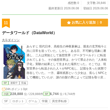
感想数 0
文字数 28,846
最終更新日 2026.06.08
登録日 2026.06.06
11
お気に入り追加
0
データワールド（DataWorld）
大斗ダイソン
あらすじ 現代日本、高校生の神夜蒼麻は、親友の玄芳暁斗と
共に日常を送っていた。しかし、ある日、不可解な現象に遭
遇し、二人は突如として仮想世界（データワールド）に転送
されてしまう。 その仮想世界は、かつて禁止された「人体粒
子化」実験の結果として生まれた場所だった。そこでは、現
実世界から転送された人々がNPC化し、記憶を失った状態で
存在していた。 一方、霧咲祇那という少女は、長らくNPCと
して機能していたが、謎の白髪の男によって記憶を取り戻
す。彼女は自分が仮想世界にいることを再認識し、過去の出
SF
連載中
長編
来事を思い出す。白髪の男は彼女に協力を求めるが、その真
24h.ポイント
0pt
意は不明瞭なままだ。 物語は、現実世界での「人体粒子化」
228,888
6,744
位 / 228,888件
位 / 6,744件
小説
SF
実験の真相、仮想世界の本質、そして登場人物たちの過去と
未来が絡み合う。神夜と暁斗は新たな環境に適応しながら、
SF
ロボット
ゲーム
学園
異世界転移
この世界の謎を解き明かそうとする。一方、霧咲祇那は復讐
の念に駆られながらも、白髪の男の提案に悩む。 仮想世界で