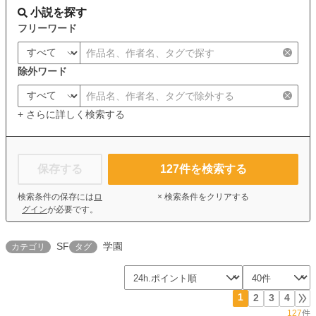
小説を探す
フリーワード
除外ワード
+ さらに詳しく検索する
保存する
127
件を検索する
検索条件の保存には
ロ
× 検索条件をクリアする
グイン
が必要です。
SF
学園
カテゴリ
タグ
1
2
3
4
127
件