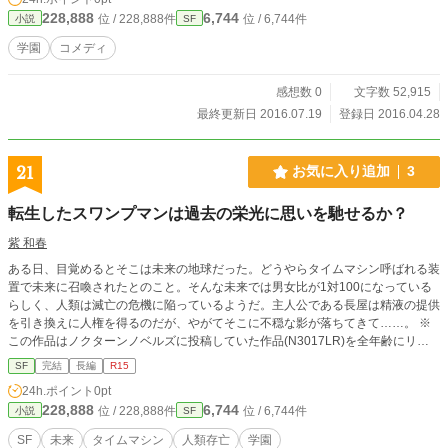
228,888
6,744
位 / 228,888件
位 / 6,744件
小説
SF
学園
コメディ
感想数 0
文字数 52,915
最終更新日 2016.07.19
登録日 2016.04.28
21
お気に入り追加
3
転生したスワンプマンは過去の栄光に思いを馳せるか？
紫 和春
ある日、目覚めるとそこは未来の地球だった。どうやらタイムマシン呼ばれる装
置で未来に召喚されたとのこと。そんな未来では男女比が1対100になっている
らしく、人類は滅亡の危機に陥っているようだ。主人公である長屋は精液の提供
を引き換えに人権を得るのだが、やがてそこに不穏な影が落ちてきて……。 ※
この作品はノクターンノベルズに投稿していた作品(N3017LR)を全年齢にリブ
ートした作品です。
SF
完結
長編
R15
24h.ポイント
0pt
228,888
6,744
位 / 228,888件
位 / 6,744件
小説
SF
SF
未来
タイムマシン
人類存亡
学園