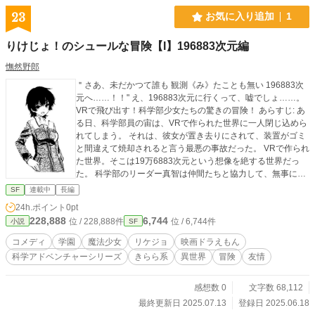
23
お気に入り追加
1
りけじょ！のシュールな冒険【I】196883次元編
憮然野郎
＂さあ、未だかつて誰も 観測《み》たことも無い 196883次
元へ……！！" え、196883次元に行くって、嘘でしょ……。
VRで飛び出す！科学部少女たちの驚きの冒険！ あらすじ: あ
る日、科学部員の宙は、VRで作られた世界に一人閉じ込めら
れてしまう。 それは、彼女が置き去りにされて、装置がゴミ
と間違えて焼却されると言う最悪の事故だった。 VRで作られ
た世界。そこは19万6883次元という想像を絶する世界だっ
た。 科学部のリーダー真智は仲間たちと協力して、無事に宙
を助け出すことができるのか！ ※序盤の山場までは公開済で
SF
連載中
長編
す。 以降は毎日朝８時更新予定です。 完結まで予約投稿済で
24h.ポイント
0pt
す。 主な登場人物 •真智 好奇心旺盛なリケジョ中学生。 •四葉
228,888
6,744
位 / 228,888件
位 / 6,744件
小説
SF
元々真智とは科学部で一緒だったが、 クラス替えで真智と同
じクラスになった。 •宙《そら》 中性的イケメン女子。 •谷先
コメディ
学園
魔法少女
リケジョ
映画ドラえもん
生 ※自称うち 関西弁のつもり 本名 谷 恵美 真智達のクラス担
科学アドベンチャーシリーズ
きらら系
異世界
冒険
友情
任で科学部の顧問。 いい加減でズボラな性格。 •愛理栖《ア
リス》 5次元の力を持つ少女。 「ただいま～！」 「……」
「ねぇ、お母さんもいないの？」 （お母さんは専業主婦だか
感想数 0
文字数 68,112
ら、 この時間は必ず家にいるはずなのに……） 「お父さ
最終更新日 2025.07.13
登録日 2025.06.18
ん？」 真智は、とりあえずお父さんの書斎の戸を開けてみ