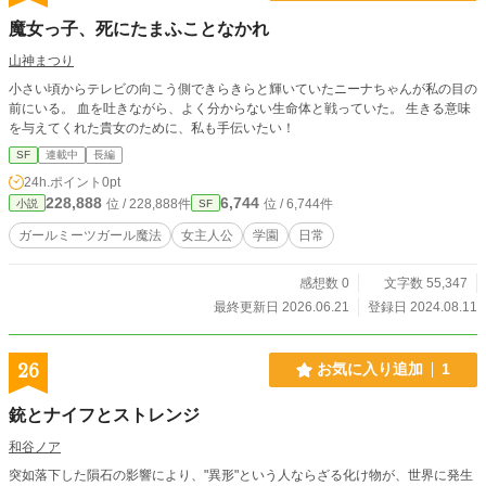
魔女っ子、死にたまふことなかれ
山神まつり
小さい頃からテレビの向こう側できらきらと輝いていたニーナちゃんが私の目の
前にいる。 血を吐きながら、よく分からない生命体と戦っていた。 生きる意味
を与えてくれた貴女のために、私も手伝いたい！
SF
連載中
長編
24h.ポイント
0pt
228,888
6,744
位 / 228,888件
位 / 6,744件
小説
SF
ガールミーツガール魔法
女主人公
学園
日常
感想数 0
文字数 55,347
最終更新日 2026.06.21
登録日 2024.08.11
26
お気に入り追加
1
銃とナイフとストレンジ
和谷ノア
突如落下した隕石の影響により、"異形"という人ならざる化け物が、世界に発生