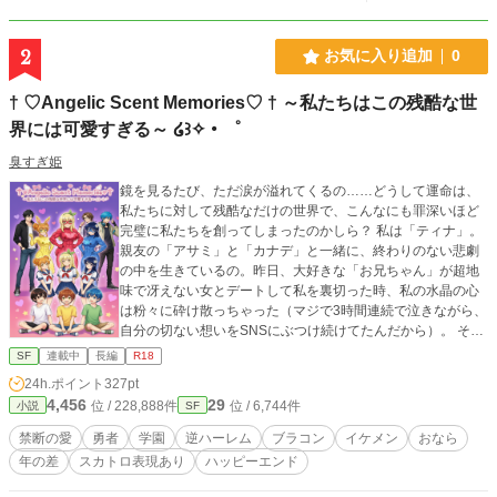
2
お気に入り追加
0
† ♡Angelic Scent Memories♡ † ～私たちはこの残酷な世
界には可愛すぎる～ ໒꒱✧・゜
臭すぎ姫
鏡を見るたび、ただ涙が溢れてくるの……どうして運命は、
私たちに対して残酷なだけの世界で、こんなにも罪深いほど
完璧に私たちを創ってしまったのかしら？ 私は「ティナ」。
親友の「アサミ」と「カナデ」と一緒に、終わりのない悲劇
の中を生きているの。昨日、大好きな「お兄ちゃん」が超地
味で冴えない女とデートして私を裏切った時、私の水晶の心
は粉々に砕け散っちゃった（マジで3時間連続で泣きながら、
自分の切ない想いをSNSにぶつけ続けてたんだから）。 そん
なの重要じゃないって思うかもしれないけど、結局のとこ
SF
連載中
長編
R18
ろ、私たちが学校で一番の美少女で、勉強なんてしなくても
24h.ポイント
327pt
満点取れちゃう天才なのは事実なの。でも勘違いしないで、
4,456
29
位 / 228,888件
位 / 6,744件
小説
SF
私たちでいることって本当に苦しくて大変なんだから！ この
街や国、あるいは世界全体……そして何よりも大切な「私た
禁断の愛
勇者
学園
逆ハーレム
ブラコン
イケメン
おなら
ちの乙女の輝き」が悪に脅かされる時、私たちは「エンゼリ
年の差
スカトロ表現あり
ハッピーエンド
ック・セント」に変身するしかないの。「ピンキー・シュガ
ー」、「スウィーティー・クリスタル」、そして「ハニー・