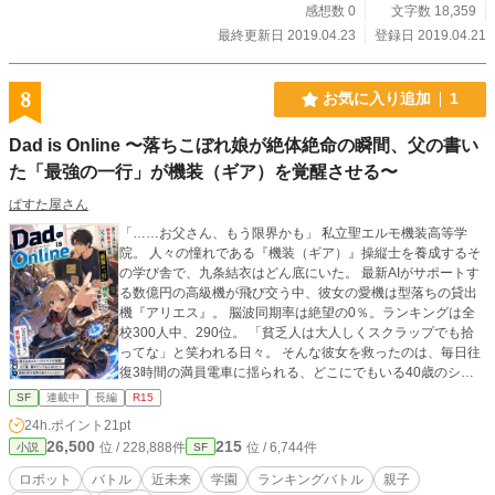
アドバンテージを握る事が出来るのだ！ そうして過去へ行く事となった転身
感想数 0
文字数 18,359
者、名前は風見 明（かざみ あきら）３４歳。 負けるな、風見明！ 立ち
最終更新日 2019.04.23
登録日 2019.04.21
上がれ風見明！ 未来の世界を守る為、今こそ転身せよ！
8
お気に入り追加
1
Dad is Online 〜落ちこぼれ娘が絶体絶命の瞬間、父の書い
た「最強の一行」が機装（ギア）を覚醒させる〜
ぱすた屋さん
「……お父さん、もう限界かも」 私立聖エルモ機装高等学
院。 人々の憧れである『機装（ギア）』操縦士を養成するそ
の学び舎で、九条結衣はどん底にいた。 最新AIがサポートす
る数億円の高級機が飛び交う中、彼女の愛機は型落ちの貸出
機『アリエス』。 脳波同期率は絶望の0％。ランキングは全
校300人中、290位。 「貧乏人は大人しくスクラップでも拾
ってな」と笑われる日々。 そんな彼女を救ったのは、毎日往
復3時間の満員電車に揺られる、どこにでもいる40歳のシス
テムエンジニア——「パパ」だった。 「結衣、諦めるのはま
SF
連載中
長編
R15
だ早い。今、最適化パッチを送った。あとはマニュアル通り
24h.ポイント
21pt
に叩け」 娘の絶体絶命のピンチに、父は仕事用の携帯端末一
26,500
215
位 / 228,888件
位 / 6,744件
小説
SF
つで介入する。 電波の不安定な地下鉄から、昼休みのデスク
から、あるいは上司に怒鳴られている会議室の隅から。 かつ
ロボット
バトル
近未来
学園
ランキングバトル
親子
て伝説と呼ばれたエンジニアの指先が、物理限界を超えたロ