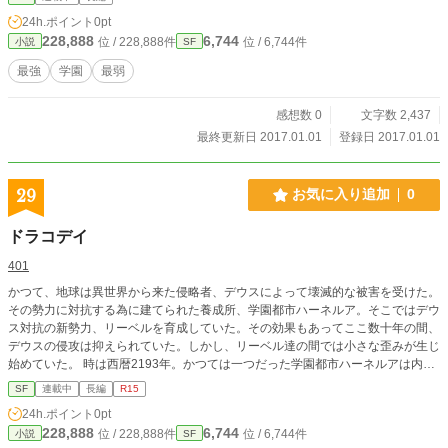
24h.ポイント
0pt
228,888
6,744
位 / 228,888件
位 / 6,744件
小説
SF
最強
学園
最弱
感想数 0
文字数 2,437
最終更新日 2017.01.01
登録日 2017.01.01
29
お気に入り追加
0
ドラコデイ
401
かつて、地球は異世界から来た侵略者、デウスによって壊滅的な被害を受けた。
その勢力に対抗する為に建てられた養成所、学園都市ハーネルア。そこではデウ
ス対抗の新勢力、リーベルを育成していた。その効果もあってここ数十年の間、
デウスの侵攻は抑えられていた。しかし、リーベル達の間では小さな歪みが生じ
始めていた。 時は西暦2193年。かつては一つだった学園都市ハーネルアは内部
分裂を起こし、五つのエリアを形成していた。各エリアは自己の優位性を主張し
SF
連載中
長編
R15
争い合う。戦いはさらに悲惨さを増していく。そしてこの春、新たな反逆者達が
24h.ポイント
0pt
ハーネルアへと足踏み入れようとしていた。
228,888
6,744
位 / 228,888件
位 / 6,744件
小説
SF