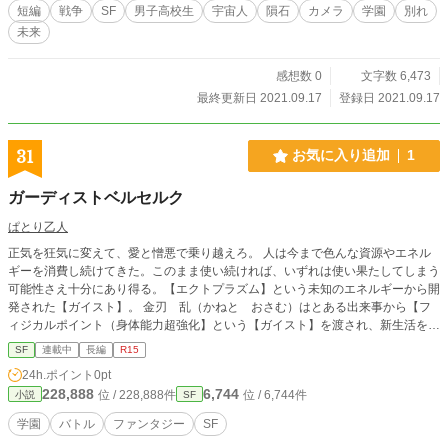
短編
戦争
SF
男子高校生
宇宙人
隕石
カメラ
学園
別れ
未来
感想数 0
文字数 6,473
最終更新日 2021.09.17
登録日 2021.09.17
31
お気に入り追加
1
ガーディストベルセルク
ぱとり乙人
正気を狂気に変えて、愛と憎悪で乗り越えろ。 人は今まで色んな資源やエネル
ギーを消費し続けてきた。このまま使い続ければ、いずれは使い果たしてしまう
可能性さえ十分にあり得る。【エクトプラズム】という未知のエネルギーから開
発された【ガイスト】。 金刃 乱（かねと おさむ）はとある出来事から【フ
ィジカルポイント（身体能力超強化】という【ガイスト】を渡され、新生活を送
る事となった。 しかし、これが彼の人生を大きく狂わせてしまう事になる。
SF
連載中
長編
R15
24h.ポイント
0pt
228,888
6,744
位 / 228,888件
位 / 6,744件
小説
SF
学園
バトル
ファンタジー
SF