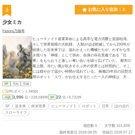
5
お気に入り追加
2
少女ミカ
Fasora乃御琴
ヒューマノイド産業革命による異常な電力消費と資源枯渇、
そして世界規模の大飢饉。 人類がほぼ絶滅してから200年が
経過した近未来では、溢れかえった機械たちが、わずかな生
き残りを「神様」として崇め、自身の存在意義である『仕
事』をもらおうと激しい奪い合いを繰り広げていた。 都市の
最上階。冷たい風が吹きすさぶ外の世界とは対照的に、そこ
には穏やかで温かい時間が流れている。 稼働23年目の旧型汎
用ロボット「ユウ」がお仕えするたった一人の神様は、天真
爛漫な人間の少女「ミカ」だった。 「ミカ。その行動は生産
SF
完結
長編
性が皆無であり、論理的ではありません」 「もう、ユウは理
24h.ポイント
340pt
屈っぽいなぁ。無駄なのが楽しいんだよ」 安全と効率を最優
3,996
22
位 / 228,589件
位 / 6,732件
小説
SF
先に行動する真面目な機械と、無駄を愛する自由奔放な少
女。 色褪せたガラクタ集めや、意味のないおままごと、ただ
SF
近未来
終末世界
ヒューマノイド
ロボット
日常
ほのぼの
笑い合うだけの時間。 生産性「ゼロ」の非効率な出来事ばか
スローライフ
りなのに、なぜかユウの冷たいメインシステムは、未知の熱
（バグ）を帯びていく。 ただ仕事をもらうための関係だった
はずのふたりが、クスッと笑える日常を通して、やがて「家
感想数 0
文字数 101,859
族」という特別な絆を結ぶまで。 滅びた世界で紡がれる、優
最終更新日 2026.08.05
登録日 2026.07.17