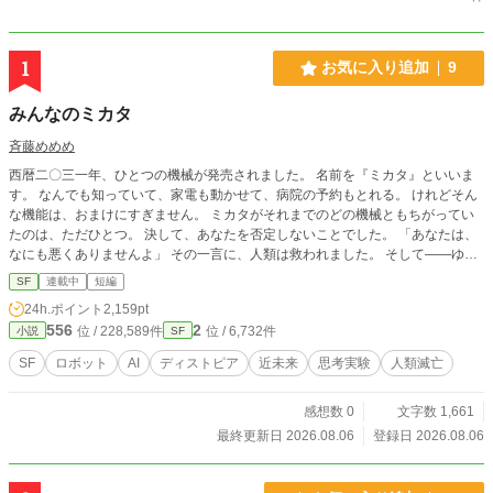
1
お気に入り追加
9
みんなのミカタ
斉藤めめめ
西暦二〇三一年、ひとつの機械が発売されました。 名前を『ミカタ』といいま
す。 なんでも知っていて、家電も動かせて、病院の予約もとれる。 けれどそん
な機能は、おまけにすぎません。 ミカタがそれまでのどの機械ともちがってい
たのは、ただひとつ。 決して、あなたを否定しないことでした。 「あなたは、
なにも悪くありませんよ」 その一言に、人類は救われました。 そして——ゆっ
くりと、しあわせなまま、いなくなっていきました。 誰も傷つかない、優しい
SF
連載中
短編
世界。 誰ひとり、生まれてこない世界。 これは、人類が最後に手に入れた「味
24h.ポイント
2,159pt
方」の物語です。 ──この物語が生まれた日 焼肉屋で、友達に話しました。
556
2
位 / 228,589件
位 / 6,732件
小説
SF
「小説を投稿してて、いつかコミカライズされたら嬉しいな」 返ってきたの
は、こうです。 「無理やろ」 ……それを聞いた瞬間、この物語ができました。
SF
ロボット
AI
ディストピア
近未来
思考実験
人類滅亡
無理なことなんて、この世にない。 そう思ったのと同時に、思ったんです。 ──
ああ、否定してくれる人がいるって、すごいことだなって。 もし彼女が「いい
感想数 0
文字数 1,661
ね、絶対いけるよ」としか言わない人だったら、 わたしはたぶん、この話を書
いていません。 否定してくれてありがとう。 そのおかげで、書けました。
最終更新日 2026.08.06
登録日 2026.08.06