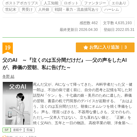
プレイヤーと「ヒロイン」たちがゲームの世界に酷似したど
ポストアポカリプス
人工知能
ロボット
ファンタジー
エロあり
こかへと転移されてしまう。 「モンスターガールズオンライ
世紀末
男受け
人外娘
戦闘・暴力・流血描写あり
ハーレム
ン」にそっくりで幻想的な世界で彼らは、そして彼女らは意
外にもなんやかんやで普通に生きることになりましたとさ。
強くて可愛い女の子たちと、右も左も分からぬプレイヤーた
感想数 462
文字数 4,635,193
ちは魔法の世界でどう生きていくのか……？ ただしそれは、
最終更新日 2026.04.30
登録日 2022.05.31
ある一人の男を除いてである。 一体どうしてか、ひどく運が
悪かったのか、その時同時に起動していた世紀末サバイバル
シミュレーター「G.U.E.S.T」の世界へと流れ込んでしまった
19
お気に入り追加
3
男がいた。 美少女だらけの剣と魔法の世界ではなく、絶望的
な世紀末世界にたどり着いてしまったのだ。 つまり……よく
父のAI ～『泣くのは五分間だけだ』──父の声をしたAI
ある「MMORPGの中にプレイヤーたちが転移」が始まる中、
が、葬儀の翌朝、私に告げた～
一人だけ「世紀末サバイバルシミュレーター世界に転移」し
てしまった主人公が本来行くべきだった剣と魔法の世界を目
冬野 結
指して旅をする話である。 なんにもできない男が少しずつ成
長しつつ、泥臭く戦い、面白おかしく生き抜き、傷だらけに
死んだ父が、AIになって帰ってきた。 AI科学者だった父・健
なりながらハードコアに突き進む、Falloutのような世紀末世
一郎は、不治の病で逝く前に、自分の思考と記憶を写した対
界が大好きな方にいっぱい読んでほしい「書きたいものをだ
話型AI「ケン」を、十七歳の娘・美月のために遺した。葬儀
らだらぶちこんで絶対に書籍化できないような作品」をイメ
の翌朝、書斎の机で円筒形のデバイスが起動する。 『おはよ
ージして書きました。 所謂趣味をぶっこんだただの実験です
う。泣くのは五分間だけだ。朝食にオムレツを焼く準備をし
が、誰かの意欲を刺激する良ききっかけになってくれれば幸
ろ』 声も、理屈っぽさも、不器用な優しさも、父そのもの。
いです。 文章量でぶんなぐる作品ですのでコーヒーとドーナ
ただし──父本人ではない。 立ち直れない娘と、「正解」を
ツでも嗜みながらごゆっくりどうぞ。 主人公だけが安易なチ
焼く父AIの、五年と一日の物語。 高校卒業の朝、洋食屋への
ートも赦されない、いろいろガン無視欲望のままのごった煮
修行入り、高熱で寝込んだ夜の昔話、そして結婚式の朝。書
SF
連載中
長編
ウェスタン＆ポストアポカリプス＆ファンタジーものです。
斎の机の上から、ふたりの不器用な日々が少しずつ重なって