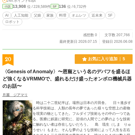
24h.ポイント
63pt
(表紙絵などはNovelAIにて作成しました。)
いく。 やがて美月は、父が生前ひとりで残していた「夜のロ
13,908
136
位 / 228,589件
位 / 6,732件
小説
SF
グ」に辿り着く。 自分が「世界一」と呼び続けてきたあのオ
ムレツの、本当の正体を知るために。
AI
人工知能
父娘
家族
料理
オムレツ
近未来
SF
ロボット
感想数 0
文字数 207,766
最終更新日 2026.07.15
登録日 2026.06.08
20
お気に入り追加
5
〈Genesis of Anomaly〉〜恩寵という名のデバフを盛るほ
ど強くなるVRMMOで、盛れるだけ盛ったオンボロ機械兵器
のお話〜
月麗 ジアマリ
時は二十二世紀半ば。場所は日本の片田舎。 日々進歩す
る科学技術は、人類の長年の夢であった様々な空想上の産物
を現実の物としてきた。フルダイブ技術もその中の一つであ
る。医療に娯楽に研究に、近頃の人間でこの夢のような技術
に触れない者は存在しないだろう。 島 琉生（しま りゅ
うせい）もまた、そんな夢のような技術によって人生を左右