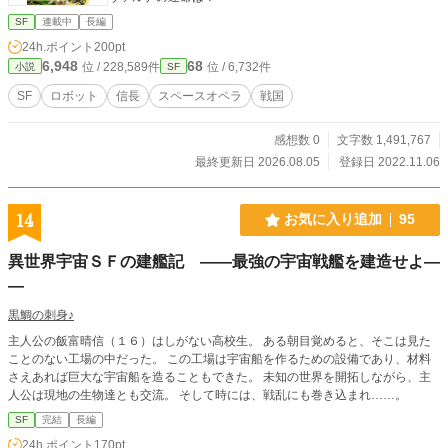
SF
連載中
長編
24h.ポイント
200pt
6,948
68
位 / 228,589件
位 / 6,732件
小説
SF
SF
ロボット
信長
スペースオペラ
戦国
感想数 0
文字数 1,491,767
最終更新日 2026.08.05
登録日 2022.11.06
14
お気に入り追加
95
異世界宇宙ＳＦの建艦記 ――最強の宇宙戦艦を建造せよ―
―
黒鯛の刺身♪
主人公の飯富晴信（１６）はしがない高校生。 ある朝目覚めると、そこは見た
ことのない工場の中だった。 この工場は宇宙船を作るための設備であり、材料
さえあれば巨大な宇宙船を造ることもできた。 未知の世界を開拓しながら、主
人公は現地の生物達とも交流。 そして時には、戦乱にも巻き込まれ……。
SF
完結
長編
24h.ポイント
170pt