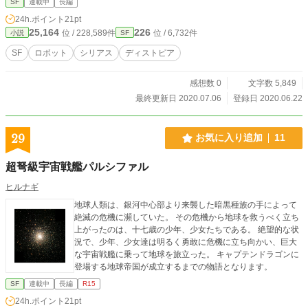
SF
連載中
長編
せていく。 少年少女たちが戦う先にあるのは希望か絶望か
24h.ポイント
21pt
25,164
226
位 / 228,589件
位 / 6,732件
小説
SF
SF
ロボット
シリアス
ディストピア
感想数 0
文字数 5,849
最終更新日 2020.07.06
登録日 2020.06.22
29
お気に入り追加
11
超弩級宇宙戦艦パルシファル
ヒルナギ
地球人類は、銀河中心部より来襲した暗黒種族の手によって
絶滅の危機に瀕していた。 その危機から地球を救うべく立ち
上がったのは、十七歳の少年、少女たちである。 絶望的な状
況で、少年、少女達は明るく勇敢に危機に立ち向かい、巨大
な宇宙戦艦に乗って地球を旅立った。 キャプテンドラゴンに
登場する地球帝国が成立するまでの物語となります。
SF
連載中
長編
R15
24h.ポイント
21pt