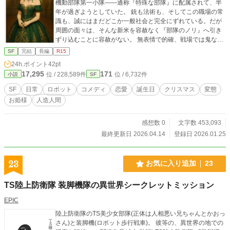
機動部隊第一小隊――通称『特殊な部隊』に配属されて、半
年が過ぎようとしていた。 銃も法術も、そしてこの職場の常
識も、誠にはまだどこか一般社会と完全にずれている。だが
周囲の面々は、そんな新米を容赦なく『部隊のノリ』へ引き
ずり込むことに容赦がない。 無表情で的確、戦場では鬼なの
に日常では不器用な小隊長カウラ・ベルガー大尉。 185cmの
SF
完結
長編
R15
長身に糸目の笑顔、豪快さと悪ノリを両立させる運用艦『ふ
24h.ポイント
42pt
さ』艦長アメリア・クラウゼ中佐。 上流貴族の生まれで暴力
17,295
171
位 / 228,589件
位 / 6,732件
小説
SF
サイボーグ、誠を蹴って起こすのが朝の挨拶な西園寺かなめ
大尉。 そして彼女の妹で、誠の『許婚』を自称する完璧美貌
SF
日常
ロボット
コメディ
恋愛
誕生日
クリスマス
変態
の少佐・日野かえで――ただし趣味と執着が致命的に『異
お姫様
人造人間
常』。 舞台は年末。訓練帰りに降る雪、カウラがこの世界に
出ての『9回目の12月25日』という事実が明らかになったこ
とがきっかけで、アメリア主導のクリスマス会が誠の実家
感想数 0
文字数 453,093
『神前一刀流道場』で開催されることになる。 剣の家に、軍
最終更新日 2026.04.14
登録日 2026.01.25
人と人造人間と貴族と変態が雪崩れ込み、上品すぎるプレゼ
ント選び、蟹パーティー、里帰り渋滞、意味不明な招待状、
そして『認めた覚えのない婚約話』までが次々に襲来。誠は
23
お気に入り追加
23
ツッコミ役として振り回されながらも、カウラへの贈り物に
得意の『絵』を選び、妨害と騒動の渦中で必死に描き上げて
TS陸上防衛隊 装脚機隊の異世界シークレットミッション
いく。 笑いと皮肉、仲間の情と厄介さが同居する、SFお仕事
ギャグロマン。キャラの濃さで押し切る『特殊な部隊』第五
EPIC
部、ここに開幕。
陸上防衛隊のTS美少女部隊(正体は人相悪い兄ちゃんとかおっ
さん)と装脚機(ロボット歩行戦車)。 彼等の、異世界の地での