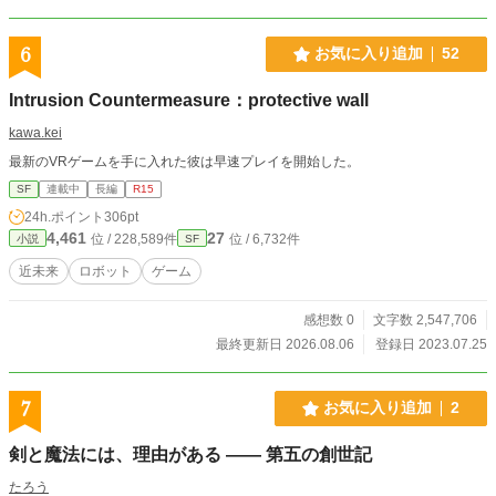
しくて温かいSFスローライフ。
6
お気に入り追加
52
Intrusion Countermeasure：protective wall
kawa.kei
最新のVRゲームを手に入れた彼は早速プレイを開始した。
SF
連載中
長編
R15
24h.ポイント
306pt
4,461
27
位 / 228,589件
位 / 6,732件
小説
SF
近未来
ロボット
ゲーム
感想数 0
文字数 2,547,706
最終更新日 2026.08.06
登録日 2023.07.25
7
お気に入り追加
2
剣と魔法には、理由がある ―― 第五の創世記
たろう