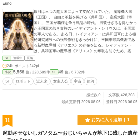
Eunoi
銀河は三つの超大国によって支配されていた。 魔導機大国
《王国》、 自由と革新を掲げる《共和国》、産業大国《帝
国》。 三国が覇権を争う戦乱の時代。 男装せざるを得なかっ
た王国軍の若き貴族のレイディアント・シリウスは、王国軍
の軍人である。 ある日、レイディアントは共和国軍による極
秘研究施設への強襲作戦をきっかけに、王国軍最高機密であ
る新型魔導機《アリエス》の存在を知る。 レイディアント
は、共和国軍の魔導機《アリエス》の奪取を防ぐため、搭乗
者となった。レイディアントは、やがて《金狼》と呼ばれ、
SF
連載中
長編
数々の戦場を駆け抜け昇進していく。 また、王太子から冤罪
24h.ポイント
242pt
をかけられ、その罰として、男爵に嫁ぐためにレイディアン
5,558
49
位 / 228,589件
位 / 6,732件
小説
SF
トの元へやってきた公爵令嬢セレスティア。 セレスティア
は、ある事件をきっかけに、準男爵となり、本人の希望しな
SF
ロボット
近未来
女主人公
宇宙
銀河
いまま、昇爵し続けていく。 軍事的地位と貴族的地位の二人
が、共に昇った先に何が起きるのか。 これは、二人の令嬢が
感想数 0
文字数 426,308
銀河を統一するまでの物語である。
最終更新日 2026.08.05
登録日 2026.06.05
11
お気に入り追加
1
起動させないしガソタム〜おじいちゃんが地下に残した遺産