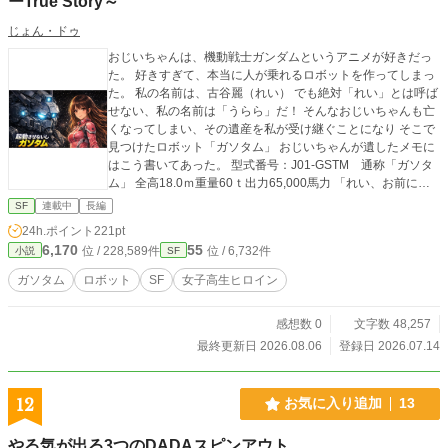
ーTrue Story～
じょん・ドゥ
おじいちゃんは、機動戦士ガンダムというアニメが好きだっ
た。 好きすぎて、本当に人が乗れるロボットを作ってしまっ
た。 私の名前は、古谷麗（れい） でも絶対「れい」とは呼ば
せない、私の名前は「うらら」だ！ そんなおじいちゃんも亡
くなってしまい、その遺産を私が受け継ぐことになり そこで
見つけたロボット「ガソタム」 おじいちゃんが遺したメモに
はこう書いてあった。 型式番号：J01-GSTM 通称「ガソタ
ム」 全高18.0ｍ重量60ｔ出力65,000馬力 「れい、お前にこ
れを託す」 「こんなものを託されても困るよ、おじいちゃ
SF
連載中
長編
ん・・・」 こんな巨大ロボット、 動かしたらすぐ警察が飛ん
24h.ポイント
221pt
でくる・・・ 廃棄しようにもどれだけお金がかかるか・・・
6,170
55
位 / 228,589件
位 / 6,732件
小説
SF
「よし、・・・絶対に隠し通そう」 この物語は、ガンダムを
全く知らない女子高生が おじいちゃんが遺した迷惑な遺産を
ガソタム
ロボット
SF
女子高生ヒロイン
隠しながら 平穏な日常を守ろうとする現代ファンタジーコメ
ディである。
感想数 0
文字数 48,257
最終更新日 2026.08.06
登録日 2026.07.14
12
お気に入り追加
13
やる気が出る3つのDADAスピンアウト