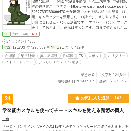
淫靡な記録―― 関連作品(全年齢版) TS陸上防衛隊 〝装脚機〟
隊の異世界ストラテジー https://www.alphapolis.co.jp/novel/3
8037735/236866470 全年齢版である上記お話の世界観、設
定、キャラクターを流用したエロ話です。オリキャラをエロ
い目に合わせたくなった次第です。 エロパートには◇マーク
を付けておきます。 画像は主人公です、自分で描きました。
本編＆おまけで完結済み。
SF
完結
長編
R18
24h.ポイント
42pt
17,295
171
位 / 228,589件
位 / 6,732件
小説
SF
自衛隊
架空組織
異世界転移
性転換
TS
ロボット
ミリタリー
パイロットスーツ
ぴっちりスーツ
♡喘ぎ
感想数 0
文字数 124,644
最終更新日 2024.05.07
登録日 2024.04.23
24
お気に入り追加
142
学習能力スキルを使ってチートスキルを覚える魔術の商人
一色
『ゼロ・オンライン』VRMMOは12年を経てとうとうサービス終了を迎える。発