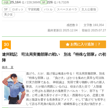
25,164
226
位 / 228,589件
位 / 6,732件
小説
SF
SF
ロボット
宇宙戦艦
バトル
スペースオペラ
主人公最強
美少女
感想数 0
文字数 193,354
最終更新日 2025.12.04
登録日 2025.07.27
30
お気に入り追加
7
遼州戦記 司法局実働部隊の戦い 別名『特殊な部隊』の初
陣
橋本 直
逃げろ。だが、逃げ場は俺達が作る！ 司法局実働部隊。別名
『特殊な部隊』は、『負け犬』ばかりを集めた異常な司法執
行実力部隊である。 神前誠は、気弱で乗り物酔い持ちの新人
隊員。 だが彼の周囲にいるのは、幼女の見た目で「人類最
強」と呼ばれる酒好きの鬼教官クバルカ・ラン、部下を「下
僕」と呼ぶ暴力系サイボーグ美人・西園寺かなめ、恋愛と映
画と陰謀を愛する長身美女アメリア、そして“逃げろ”を哲学と
して語る不死身の駄目人間・嵯峨惟基など全員が強烈すぎる