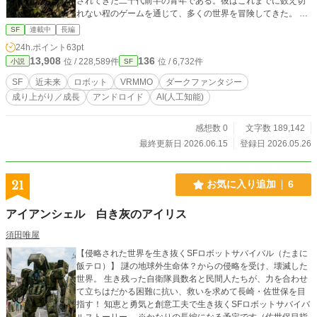
されてきた二十代前半の青年である。彼はこれまでに数え切
れない程のゲームを通じて、多くの世界を冒険してきた。
生まれつき体が弱く、現実での行動に制限がある青年にとっ
SF
連載中
長編
て、仮想の空間で経験するあらゆることは目新しく、そして
24h.ポイント
63pt
現実よりも自由だった。 そんな彼が今回選んだのは、ダー
13,908
136
位 / 228,589件
位 / 6,732件
小説
SF
クな世界観のゲームを作ることで一部界隈にカルト的な人気
を誇る企業、ポラリス・テクノロジーが開発した完全新規タ
SF
近未来
ロボット
VRMMO
ダークファンタジー
イトルのVRMMO、《GoA （Genesis of Anomaly）》だ。
成り上がり／成長
アンドロイド
AI(人工知能)
事前に公開された紹介トレーラーを見て、既におかしな雰囲
気が漂っているなと、ゲーマー達の間でかなりの話題になっ
たことでバズった作品である。 どうやら恩寵（アノマリ
感想数 0
文字数 189,142
ー）と呼ばれる、克服することで強力なバフに変化するデバ
最終更新日 2026.06.15
登録日 2026.05.26
フを身につけることでしか生きていけない世界が舞台のゲー
ムであるらしい。 果たしてこのゲームはどんな刺激的な経
験を与えてくれるのか――そんな軽い気持ちで始めたこのゲ
21
お気に入り追加
6
ームで、彼は世界に絶望と混沌を齎す大悪党になるのだっ
た。 ※小説家になろう様、カクヨム様にも掲載させて頂いて
アイアンシェル 白き灰のアイリス
おります。
須田唯屋
【侵略された世界を生き抜くSFロボットサバイバル（たまに
飯テロ）】 謎の地球外生命体？からの侵略を受け、壊滅した
世界。 生き残った自衛隊員数名と民間人たちが、力を合わせ
て立ちはだかる困難に抗い、救いを求めて長崎・佐世保を目
指す！ 知恵と勇気と創意工夫で生き抜くSFロボットサバイバ
ルストーリー。 ※かなりの長編になる予定です（佐世保目指