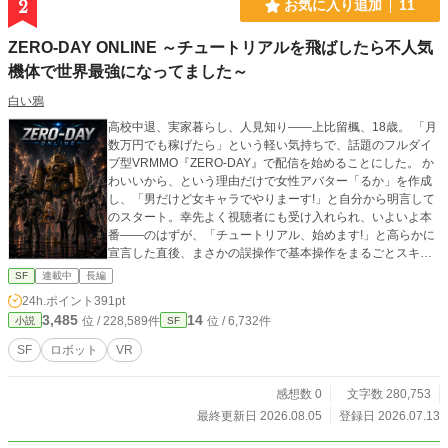
2
お気に入り追加
11
ZERO-DAY ONLINE ～チュートリアルを飛ばしたら不人気
機体で世界最強になってました～
白い鴉
高校中退、実家暮らし、人見知り――上比留楓、18歳。 「月
数万円でも稼げたら」という軽い気持ちで、話題のフルダイ
ブ型VRMMO『ZERO-DAY』で配信を始めることにした。 か
わいいから、という理由だけで女性アバター「るか」を作成
し、「男だけど女キャラでやりまーす!」と自分から明言して
のスタート。幸先よく視聴者にも受け入れられ、いよいよ本
番――のはずが、「チュートリアル、始めます!」と高らかに
宣言した直後、まさかの誤操作で基本操作をまるごとスキッ
プしてしまう。 説明ゼロのまま丸腰で戦場に放り出された楓
SF
連載中
長編
が、整備拠点の片隅でようやく見つけたのは、誰にも選ばれ
24h.ポイント
391pt
ることなく放置されていた、黄色くて巨大な不人気機体。
3,485
14
位 / 228,589件
位 / 6,732件
小説
SF
「なんかこれでいいや」の一言で組み上げたその機体を、彼
は「イエローサブマリン」と名付ける。 変形の仕方すら分か
SF
ロボット
VR
らないまま、ひたすら徒歩で戦場へ向かう新人配信者――の
はずが、その戦いぶりはどこかおかしい。敵の攻撃は確かに
感想数 0
文字数 280,753
当たっているはずなのに、なぜか一切ダメージを受けない。
本人はいたって真面目に「この機体、足遅いし弱いなあ」と
最終更新日 2026.08.05
登録日 2026.07.13
思い込んだままなのに、気づけば視聴者から「不沈艦」と呼