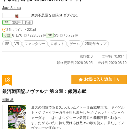
Jack Seisex
摩訶不思議な冒険SFダダ小説。
SF
連載中
長編
24h.ポイント
221pt
6,170
55
位 / 228,589件
位 / 6,732件
小説
SF
SF
VR
ファンタジー
ロボット
ゲーム
25周年カップ
感想数 0
文字数 70,937
最終更新日 2026.08.05
登録日 2020.08.10
13
お気に入り追加
6
銀河戦国記ノヴァルナ 第３章：銀河布武
潮崎 晶
最大の宿敵であるスルガルム／トーミ宙域星大名、ギィゲル
ト・ジヴ＝イマーガラを討ち果たしたノヴァルナ・ダン＝ウ
ォーダは、いよいよシグシーマ銀河系の覇権獲得へ動き出
す。だがその先に待ち受けるは数々の敵対勢力。果たしてノ
ヴァルナの運命は？