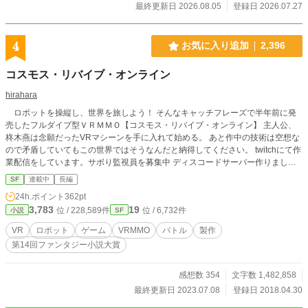
最終更新日 2026.08.05
登録日 2026.07.27
4
お気に入り追加
2,396
コスモス・リバイブ・オンライン
hirahara
ロボットを操縦し、世界を旅しよう！ そんなキャッチフレーズで半年前に発
売したフルダイブ型ＶＲＭＭＯ【コスモス・リバイブ・オンライン】 主人公、
柊木燕は念願だったVRマシーンを手に入れて始める。 あと作中の技術は空想な
ので矛盾していてもこの世界ではそうなんだと納得してください。 twitchにて作
業配信をしています。サボり監視員を募集中 ディスコードサーバー作りまし
た。近況ボードに招待コード貼っておきます
SF
連載中
長編
24h.ポイント
362pt
3,783
19
位 / 228,589件
位 / 6,732件
小説
SF
VR
ロボット
ゲーム
VRMMO
バトル
製作
第14回ファンタジー小説大賞
感想数 354
文字数 1,482,858
最終更新日 2023.07.08
登録日 2018.04.30