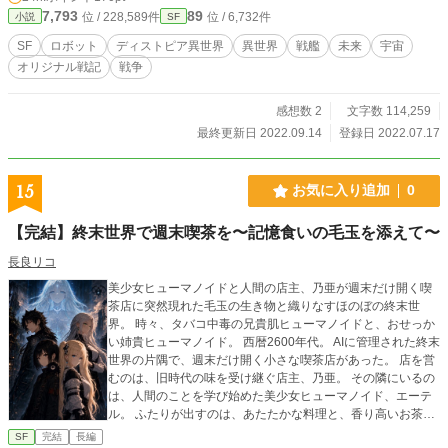
7,793
89
位 / 228,589件
位 / 6,732件
小説
SF
SF
ロボット
ディストピア異世界
異世界
戦艦
未来
宇宙
オリジナル戦記
戦争
感想数 2
文字数 114,259
最終更新日 2022.09.14
登録日 2022.07.17
15
お気に入り追加
0
【完結】終末世界で週末喫茶を〜記憶食いの毛玉を添えて〜
長良リコ
美少女ヒューマノイドと人間の店主、乃亜が週末だけ開く喫
茶店に突然現れた毛玉の生き物と織りなすほのぼの終末世
界。 時々、タバコ中毒の兄貴肌ヒューマノイドと、おせっか
い姉貴ヒューマノイド。 西暦2600年代。 AIに管理された終末
世界の片隅で、週末だけ開く小さな喫茶店があった。 店を営
むのは、旧時代の味を受け継ぐ店主、乃亜。 その隣にいるの
は、人間のことを学び始めた美少女ヒューマノイド、エーテ
ル。 ふたりが出すのは、あたたかな料理と、香り高いお茶。
そこへある日、記憶結晶を食べる不思議な毛玉が転がり込ん
SF
完結
長編