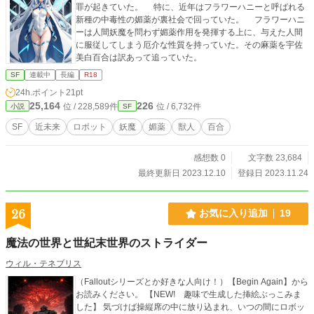
罪が起きていた。 特に、近年はフラワーハニーと呼ばれる
新種の中毒性の媚薬が裏社会で回っていた。 フラワーハニ
ーは人間妖魔を問わず媚薬作用を発揮する上に、与えた人間
に服従してしまう厄介な性質を持っていた。その麻薬を宇佐
美白百合は訳あって追っていた。
SF
連載中
長編
R18
24h.ポイント
21pt
25,164
226
位 / 228,589件
位 / 6,732件
小説
SF
SF
近未来
ロボット
妖魔
媚薬
獣人
百合
感想数 0
文字数 23,684
最終更新日 2023.12.10
登録日 2023.11.24
26
お気に入り追加
19
魔法の世界と世紀末世界のストライダー
ウィル・テネブリス
（Falloutシリーズとか好きな人向け！）【Begin Again】から
お読みください。 【NEW! 趣味で生成した挿絵ぶっこみま
した】 気づけば操縦席の中に放り込まれ、いつの間にロボッ