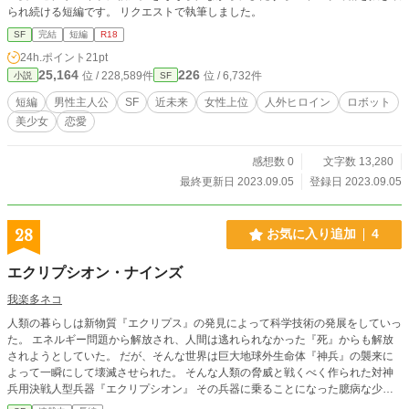
られ続ける短編です。 リクエストで執筆しました。
SF
完結
短編
R18
24h.ポイント
21pt
25,164
226
位 / 228,589件
位 / 6,732件
小説
SF
短編
男性主人公
SF
近未来
女性上位
人外ヒロイン
ロボット
美少女
恋愛
感想数 0
文字数 13,280
最終更新日 2023.09.05
登録日 2023.09.05
28
お気に入り追加
4
エクリプシオン・ナインズ
我楽多ネコ
人類の暮らしは新物質『エクリプス』の発見によって科学技術の発展をしていっ
た。 エネルギー問題から解放され、人間は逃れられなかった『死』からも解放
されようとしていた。 だが、そんな世界は巨大地球外生命体『神兵』の襲来に
よって一瞬にして壊滅させられた。 そんな人類の脅威と戦くべく作られた対神
兵用決戦人型兵器『エクリプシオン』 その兵器に乗ることになった臆病な少
女 ユイ 戦いのために生まれてきた少年 ザックスとの出会いが物語を加速さ