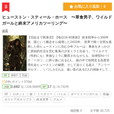
ばれ始めていた。 無自覚、無頓着、そして圧倒的。 「チュー
トリアルを飛ばした男」が、誰にも気づかれないまま世界を
3
お気に入り追加
0
騒がせていく――配信×VRMMO無双コメディ、開幕。
ヒューストン・スティール・ホース 〜草食男子、ワイルド
ガールと終末アメリカツーリング〜
遊星
【完結まで執筆済】【毎日16:40更新】 終末戦争から300年
後、国という概念すら崩壊した2433年。 世界で唯一文明を復
興した街ヒューストンに住む少年ブルーは、事故をきっかけ
に原始的生活を営む集落の少女ミラと出会う。 ワイルドで
（性的にも）奔放なミラに翻弄されながらも、自律型AIバイ
ク「ペガソ」に跨り旅に出る2人。 旅の中で垣間見る高度管
理社会ヒューストンの秘密。そして迫りくる超人「アンリー
ガルズ」。 いつしか2人は、遠い昔のある2人の姉妹そして世
界の運命を握る秘密に関わることになる。 ※なろう、カクヨ
SF
連載中
長編
ムにも掲載しています
24h.ポイント
370pt
3,682
17
位 / 228,589件
位 / 6,732件
小説
SF
SF
ロボット
旅
ミリタリー
バトル
ボーイミーツガール
長編
ポストアポカリプス
終末世界
グルメ
感想数 0
文字数 30,725