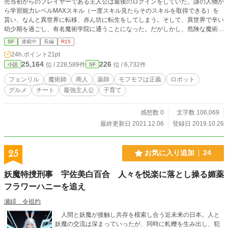
売当初からのプレイヤーである主人公は最後のログインをしていた。謎の人物か
ら学習能力レベルMAXスキル（一度スキル見たらそのスキルを取得できる）を
貰い、なんと異世界に転移、赤ん坊に転生をしてしまう。そして、異世界で辛い
幼少期を過ごし、有名魔術学院に通うことになった。だがしかし、危険な魔術を
使い退学となり、王国を追放される。そして、ダンジョンと都市を行き来する生
SF
連載中
長編
R15
活が始まった。そこで、一匹のフェンリルに出会ったことをきっかけに、鬱屈し
24h.ポイント
21pt
ていた心境が変わり、やがて、魔術の商人として活躍することになる。 ※誤字
25,164
226
位 / 228,589件
位 / 6,732件
小説
SF
脱字、文章がおかしな点などは出来る限り追加修正中。アルファポリス、カクヨ
ム、ノベルアッププラスでも投稿中。
フェンリル
魔術師
商人
薬師
モフモフは正義
ロボット
グルメ
チート
最強主人公
子育て
感想数 0
文字数 106,069
最終更新日 2021.12.06
登録日 2019.10.26
25
お気に入り追加
24
妖魔特捜刑事 宇佐美白百合 人々を悦楽に落とし操る媚薬
フラワーハニーを追え
瀬緋 令祖灼
人間と妖魔が接触し共存を模索し合う近未来の日本。人と
妖魔の交流は深まっていったが、同時に軋轢を生み出し、犯