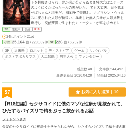
トを操縦させられ、夢か現か分からぬまま特大穴ぼこチーズ
のようにくたばった一人の男がいた。 でも大丈夫、目を覚ま
せばちゃんと現実だ。 核戦争で荒廃し、ナノマシン・ウィル
スに犯された人類が彷徨い、暴走した無人兵器が人類抹殺を
遂行し、突然変異で生まれたミュータントが餌を求める世紀
末世界という現実のことだが。 そして自分にはゲームのよう
SF
連載中
長編
R18
なステータスが同期しており、八方ふさがりの状況に途方に
24h.ポイント
21pt
くれる……そんなスタートである。 つまるところ、これは過
25,164
226
位 / 228,589件
位 / 6,732件
小説
SF
酷な冒険だ。世界を救う物語じゃない、善意に善意を返すだ
けである。 ステップ1、あなたはポストアポカリプスな見知
SF
近未来
ロボット
ディストピア
ゲーム
サバイバル
らぬ場所でサバイバルをする。 *この作品はミッドナイトノベ
ポストアポカリプス
人工知能
男主人公
ファンタジー
ルにも投稿してあります。 Q.な～にこれ？ A.友人の資料のた
めであり、私が「新しく買ったペンの具合を確かめるため」
に用意した白紙でもあり、文章能力のテストでもあり、日ご
感想数 48
文字数 544,492
ろ思いついたネタを書き込む備忘録でもある何か。宣伝もし
最終更新日 2026.04.28
登録日 2025.04.16
なきゃ勝手に入れとばかりにドアの鍵も外したまま、そんな
何か。
27
お気に入り追加
10
【R18短編】セクサロイドに僕のマゾな性癖が見抜かれて、
ひたすらパイズリで精をぶっこ抜かれるお話
フォトンうさぎ
金髪のセクサロイドに被虐性をそそられながら、ひたすらパイズリで精を抜き取