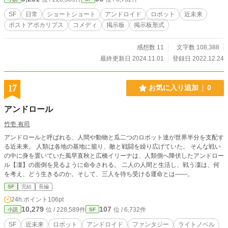
SF
日常
ショートショート
アンドロイド
ロボット
近未来
ポストアポカリプス
コメディ
掲示板
掲示板形式
感想数 11
文字数 108,388
最終更新日 2024.11.01
登録日 2022.12.24
17
お気に入り追加
0
アンドロール
竹壱 有司
アンドロールと呼ばれる、人間や動物と瓜二つのロボット達が世界半分を支配す
る近未来。 人類は各地の基地に籠り、敵と戦闘を繰り広げていた。 そんな戦い
の中に身を置いていた風早直秋と広橋イリーナは、人類側へ降伏したアンドロー
ル【凜】の面倒を見るように命令される。 二人の人間と生活し、戦う凜は、何
を考え、どう生きるのか。そして、三人を待ち受ける運命とは――。
SF
完結
長編
24h.ポイント
106pt
10,279
107
位 / 228,589件
位 / 6,732件
小説
SF
SF
近未来
ロボット
アンドロイド
ファンタジー
ライトノベル