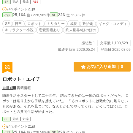
連中ばかり。 配属直後から濃いキャラに圧倒される誠。 舞台
SF
完結
長編
R15
となる遼州圏は、地球文明と異星文明が衝突した果てに成立
24h.ポイント
21pt
した巨大文明圏。法術、機動兵器シュツルム・パンツァー、
25,164
226
位 / 228,589件
位 / 6,732件
小説
SF
不死人、超国家組織、地球圏の超富裕層、崩壊寸前の帝国思
想……1980年代日本の空気感を残した東和共和国を中心に、
SF
日常
ロボット
ミリタリー
成長
政治劇
ギャグ・コメディ
無数の国家と思想がぶつかり合う。 主人公は戦うが、その目
キャラクター小説
恋愛要素あり
終末世界×ほのぼの
的は「勝利」ではなく「敗北」に耐えて生きるため。 英雄に
なれなかった者達。逃げることを選ぶ者達。それでも誰かの
逃げ場を守ろうとする者達。 『力ある者による支配』を掲げ
感想数 1
文字数 1,100,529
る最強の法術師『廃帝ハド』に対し、『特殊な部隊』は「誰
最終更新日 2026.05.24
登録日 2025.03.09
もが逃げられる世界」を守るため戦う。 熱い。馬鹿馬鹿し
い。なのに妙に刺さる。 ロボット、戦争、政治、ギャグ、
酒、恋愛、哲学……その全部をぶち込んで、それでも最後に
31
お気に入り追加
0
は「この連中と生きていたい」と思わせる、新時代の泥臭い
群像SF戦記。
ロボット・エイチ
糸世朔
書籍情報
隠遁生活をスタートして二十五年。 訪ねてきたのは一体のロボットだった。 ロ
ボットは送り主から手紙を携えていた。 「そのロボットには致命的に足りない
ものがある。それを見つけて、なんとかしてやってくれ」 かくしてぼくは、ロ
ボットとの共同生活が始まった。
SF
完結
短編
24h.ポイント
21pt
25,164
226
位 / 228,589件
位 / 6,732件
小説
SF