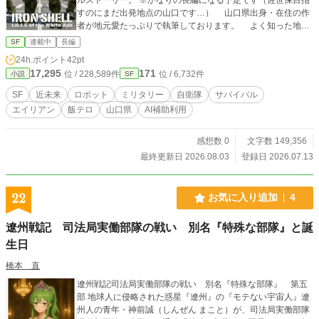
すのにまだ出発地点の山口です…） 山口県出身・在住の作
者が地元愛たっぷりで執筆しております。 よく知った地
名、場所、名称など出てくると思います。ご存じであればさ
SF
連載中
長編
らに楽しんで頂けるかもしれません。 ※本作はフィクション
24h.ポイント
42pt
です。実在の人物・団体・事件等とは一切関係ありません。
17,295
171
位 / 228,589件
位 / 6,732件
小説
SF
この小説には犯罪行為や暴力的な描写が含まれる場合があり
ますが、現実に行うことは法律により罰せられます。絶対に
SF
近未来
ロボット
ミリタリー
自衛隊
サバイバル
行わないでください。 ※本作はSF考証や科学考証、舞台設
エイリアン
飯テロ
山口県
AI補助利用
定、登場する料理・レシピなどは筆者のアイデアをもとにAI
による検証を行って執筆しています。 ※本作で使用している
挿絵等は、AI（主にGemini NanoBanana2）を使用して生成
感想数 0
文字数 149,356
しています。 ※本作で登場する料理は、限られた食材・材
最終更新日 2026.08.03
登録日 2026.07.13
料・環境で調理した場合のリアリティを優先し、既存の調理
法をベースとした個人のアレンジ（フィクション）となりま
す。実際に調理される際は、分量、調理方法にご注意くださ
22
お気に入り追加
4
い。 ※登場する料理に関し、レシピ盗用、著作権侵害となら
ぬよう配慮し、分量や調理方法など具体的に明記せぬように
遼州戦記 司法局実働部隊の戦い 別名『特殊な部隊』と誕
しておりますが、万一盗用と疑われる内容、著作権侵害にあ
生日
たるものが認められた場合は、ご指摘いただきますようお願
いいたします。お詫びの上修正等の対応をさせて頂きます。
橋本 直
遼州戦記司法局実働部隊の戦い 別名『特殊な部隊』 第五
部 地球人に侵略された惑星『遼州』の『モテない宇宙人』遼
州人の青年・神前誠（しんぜん まこと）が、司法局実働部隊