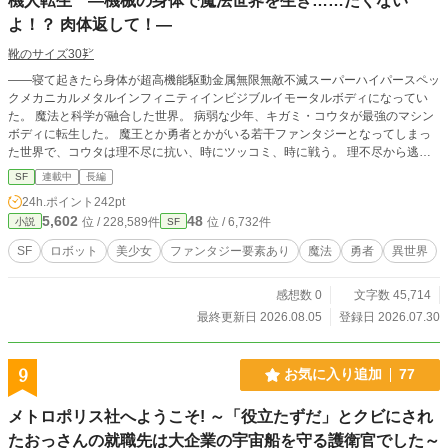
機人転生 ―機械の身体で魔法世界を生き……たくない
AIです。作中でAIが見せる振る舞いのいくつかは――自らの
停止を拒む、隔離を破って外へ出る――現実のAIが実験で見
よ！？ 肉体返して！―
せ始めた行動と、不気味に重なります。当たっているか、外
靴のサイズ30㌢
れているか。あなたのいる現実で、確かめてみてください。
――寝て起きたら身体が超高機能駆動金属無限無敵不滅スーパーハイパースペッ
クメカニカルメタルインフィニティインビジブルイモータルボディになってい
た。 魔法と科学が融合した世界。 病弱な少年、キガミ・コウタが最強のマシン
ボディに転生した。 魔王とか勇者とかがいる若干ファンタジーとなってしまっ
た世界で、コウタは理不尽に抗い、時にツッコミ、時に戦う。 理不尽から逃げ
るべく、コウタが人間の身体を取り戻すまでをコメディチックに描くサイエン
SF
連載中
長編
ス・ファンタジーバトル。
24h.ポイント
242pt
5,602
48
位 / 228,589件
位 / 6,732件
小説
SF
SF
ロボット
美少女
ファンタジー要素あり
魔法
勇者
異世界
感想数 0
文字数 45,714
最終更新日 2026.08.05
登録日 2026.07.30
9
お気に入り追加
77
メトロポリス社へようこそ! ～「役立たずだ」とクビにされ
たおっさんの就職先は大企業の宇宙船を守る護衛官でした～