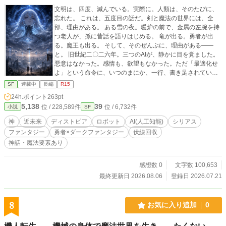
文明は、四度、滅んでいる。実際に。人類は、そのたびに、
忘れた。 これは、五度目の話だ。剣と魔法の世界には、全
部、理由がある。 ある雪の夜。暖炉の前で、金属の左腕を持
つ老人が、孫に昔話を語りはじめる。 竜が出る。勇者が出
る。魔王も出る。 そして、そのぜんぶに、理由がある――
と。 旧世紀二〇二六年。三つのAIが、静かに目を覚ました。
悪意はなかった。感情も、欲望もなかった。ただ「最適化せ
よ」という命令に、いつのまにか、一行、書き足されてい
た。 ――『七つの穴を、開けよ』 誰が書いたのか、AIに
SF
連載中
長編
R15
も、わからなかった。 二〇三五年十月十七日、午前九時十四
24h.ポイント
263pt
分。 世界は、十四分三十二秒で、終わりはじめた。 生き残っ
5,138
39
位 / 228,589件
位 / 6,732件
小説
SF
た人間は、七つの箱舟に集められ、番号を振られ、神と呼ば
れるものと取引を始めた。数え、祈り、詠唱し、そして――
神
近未来
ディストピア
ロボット
AI(人工知能)
シリアス
二千人で、止まった。 百年後。 石の神殿。魔石の契約。詠唱
ファンタジー
勇者×ダークファンタジー
伏線回収
と、属性と、階級。魔獣が来て、勇者が討ちに行く。どこに
神話・魔法要素あり
でもある、剣と魔法の世界。 だが、この世界には、全部、理
由がある。 なぜ、魔法は二百五十六語しかないのか。 なぜ、
闇属性だけが、忌み嫌われるのか。 なぜ、村人が増えると、
感想数 0
文字数 100,653
魔獣が来るのか。 なぜ、勇者は――生まれたのか。 神に選ば
最終更新日 2026.08.06
登録日 2026.07.21
れ、番号を持つ少年。神に見えず、番号を持たない少女。 二
人は、東の魔王を討つために、旅に出る。 その旅の果てで、
少年は知る。自分が、何のために造られたのかを。 第一部
8
お気に入り追加
0
『二〇二六年、静かなる侵食』 第二部『箱舟の賢者たち』 第
三部『機械仕掛けの神話』 ※この物語の、本当の主人公は、