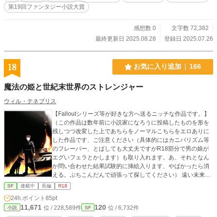
第19回ファンタジー小説大賞
感想数 0
文字数 72,382
最終更新日 2025.08.28
登録日 2025.07.26
18
お気に入り追加
166
魔法の姫と世紀末世界のストレンジャー
ウィル・テネブリス
【Falloutシリーズ等が好きな方へ送るニッチな作品です。】
（この作品は数年前に小説家になろうに投稿したものを形を
残しつつ改変した上であちらをノーマルこちらをエロありに
した作品です、ご注意ください（具体的にはカニバリズム等
のフレーバー、とばしても大丈夫ですがR18部分で男の娘が
エグいフェラとかします）も取り入れます。あ、それとなん
か問い合わせた結果試験的に挿絵入ります、やばかったら消
える。ぶちこんだんで頑張って探してください） 遠い未来、
人工知能を積んだ人外美少女たちと遊べるMMORPG「モンス
SF
連載中
長編
R18
ターガールズオンライン」がリリースされた。 正式サービス
24h.ポイント
85pt
がスタートすると大勢のプレイヤーがログインするも、しば
11,671
120
位 / 228,589件
位 / 6,732件
小説
SF
らくすると誰かを呼びかける声と共に画面は暗転――そして