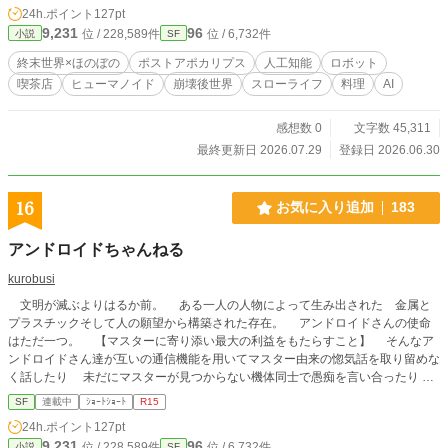
でくる。 かわいくて、よく食べて、けれどどこかただの生き
24h.ポイント
127pt
物ではない毛玉。 お客が持ち込むのは、消せなかった後悔、
9,231
96
位 / 228,589件
位 / 6,732件
小説
SF
忘れたくない痛み、誰にも話せなかった記憶。 乃亜とエーテ
ルは、料理とお茶を通して、その記憶にそっと寄り添ってい
終末世界×ほのぼの
ポストアポカリプス
人工知能
ロボット
く。 ほのぼの、時々不穏。 終末世界で人間の味を取り戻す、
喫茶店
ヒューマノイド
崩壊後世界
スローライフ
料理
AI
週末喫茶ストーリー。
感想数 0
文字数 45,311
最終更新日 2026.07.29
登録日 2026.06.30
16
お気に入り追加
183
アンドロイドちゃんねる
kurobusi
文明が滅ぶよりはるか前。 ある一人の人物によって生み出された 金属と
プラスチックそして人の願望から構築された存在。 アンドロイドさんの使命
はただ一つ。 【マスターに寄り添い最大の利益をもたらすこと】 そんなア
ンドロイドさん達が互いの通信機能を用いてマスター由来の惚気話を取り留めな
く話したり 未だにマスターが見つからない機体同士で愚痴を言い合ったり
機体の不調を相談し合ったりする そんなお話です
SF
連載中
ｼｮｰﾄｼｮｰﾄ
R15
24h.ポイント
127pt
9,231
96
位 / 228,589件
位 / 6,732件
小説
SF