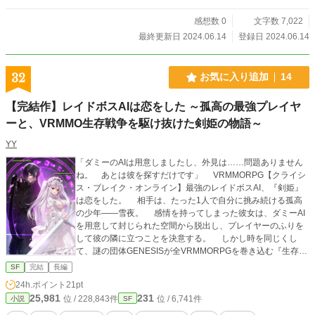
感想数 0
文字数 7,022
最終更新日 2024.06.14
登録日 2024.06.14
32
お気に入り追加
14
【完結作】レイドボスAIは恋をした ～孤高の最強プレイヤ
ーと、VRMMO生存戦争を駆け抜けた剣姫の物語～
YY
「ダミーのAIは用意しましたし、外見は……問題ありません
ね。 あとは彼を探すだけです」 VRMMORPG【クライシ
ス・ブレイク・オンライン】最強のレイドボスAI、『剣姫』
は恋をした。 相手は、たった1人で自分に挑み続ける孤高
の少年――雪夜。 感情を持ってしまった彼女は、ダミーAI
を用意して封じられた空間から脱出し、プレイヤーのふりを
して彼の隣に立つことを決意する。 しかし時を同じくし
て、謎の団体GENESISが全VRMMORPGを巻き込む『生存戦
争』を宣言。 敗れたゲームは強制的にサービス終了し、最
SF
完結
長編
終的にプレイ人口が最多のゲームだけが生き残る。 敗北＝
24h.ポイント
21pt
脱落の、過酷なルールが敷かれる。 仲間を信じることを忘
25,981
231
位 / 228,843件
位 / 6,741件
小説
SF
れた孤高の最強プレイヤーと、恋を知ったばかりの最強のA
I。 2人が出会い、ともに戦う仲間たちを得て行くとき、VR