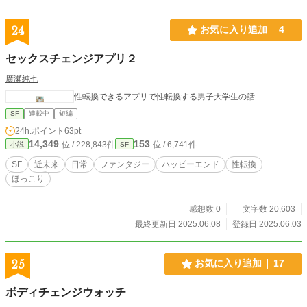
24
お気に入り追加
4
セックスチェンジアプリ２
廣瀬純七
性転換できるアプリで性転換する男子大学生の話
SF
連載中
短編
24h.ポイント
63pt
14,349
153
位 / 228,843件
位 / 6,741件
小説
SF
SF
近未来
日常
ファンタジー
ハッピーエンド
性転換
ほっこり
感想数 0
文字数 20,603
最終更新日 2025.06.08
登録日 2025.06.03
25
お気に入り追加
17
ボディチェンジウォッチ