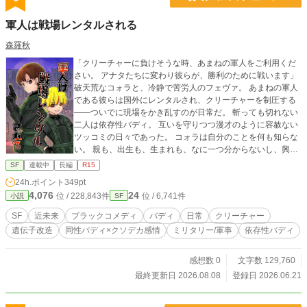
：自称マスコット モミジ ：自称世話焼きお姉さ
ん ディノR２ ：放浪癖のある刀鍛冶 リョウ
軍人は戦場レンタルされる
：ハヤテが気になる男の子 ランディ ：リョウの友
達 クトゥルフ ：ちくわ大明神！ ニャルラトホテプ：自
森羅秋
称苦労人 アザトース ：外に出たーい（出た） バグ・シ
「クリーチャーに負けそうな時、あまねの軍人をご利用くだ
ャース ：食べるの大好き！ ショゴス ：推しができ
さい。 アナタたちに変わり彼らが、勝利のために戦います」
た！
破天荒なコォラと、冷静で苦労人のフェヴァ。 あまねの軍人
である彼らは国外にレンタルされ、クリーチャーを制圧する
――ついでに現場をかき乱すのが日常だ。 斬っても切れない
二人は依存性バディ。 互いを守りつつ漫才のように容赦ない
ツッコミの日々であった。 コォラは自分のことを何も知らな
い。 親も、出生も、生まれも、なに一つ分からないし、興味
もない。 彼の世界にフェヴァがいてくれれば、それで良いと
SF
連載中
長編
R15
思っている。 そしてフェヴァは、戦うことでコォラを守り続
24h.ポイント
349pt
けていく。 ・小説家になろうにも投稿しています・
4,076
24
位 / 228,843件
位 / 6,741件
小説
SF
SF
近未来
ブラックコメディ
バディ
日常
クリーチャー
遺伝子改造
同性バディ×クソデカ感情
ミリタリー/軍事
依存性バディ
感想数 0
文字数 129,760
最終更新日 2026.08.08
登録日 2026.06.21