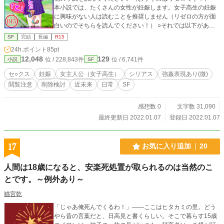
本小説では、たくさんの女性が妊娠します。女子高生の妊娠
に興味がない人は読むことを推奨しません（リゼロの方が面
白いのでそちらを読んでください！） ○それでは以下があら
すじと本編の妊娠シーンです。（リゼロが見たい方はブラバ
SF
完結
長編
R15
して、長月達平で検索してください！） ◆◇【あらすじ】◇
24h.ポイント
85pt
◆ 世界中に突如、謎の黒い箱が出現した。 それは大きさ三〇
12,048
129
位 / 228,843件
位 / 6,741件
小説
SF
立法センチほど。 宛名も差出人もなく、ただ『開けないで
ね』とだけ書かれている。 ある箱は公園のベンチの上に置か
セ○クス
妊娠
女主人公（女子高生）
シリアス
強姦表現あり(微)
れ、別の箱は浜辺に流れ着き、また別の箱は普通にポストに
閲覧注意
削除検討
近未来
日常
SF
届いたりした。 箱を開けるとその中には、気持ちがいいこと
をした時にできるアレが入っていた。 この物語は、一人の女
子高生が子作りと子育てをするお話。 ◆◇【妊娠】◇◆ 男は
感想数 0
文字数 31,090
白いシーツがかかったベッドを指差し、私にこう言った。
最終更新日 2022.01.07
登録日 2022.01.07
「いいか？ お嬢さんは今から俺にここで妊娠させられるん
だ？ 何をされるかわかるな？」 私はこくんと力なく頷い
た。 「嬢ちゃんはベッドでの経験はあるのか？」 私は首を横
17
お気に入り追加
20
にフルフルと振った。 「そっか女子高生だもんな。処女だろ
うな……へへ。安心してくれ、大人しくしてれば痛くしない
人間は18歳になると、安楽死処置が取られるのは当然のこ
から……よ？」 男は、ニヤケ面で私の体に視線を這わせた。
とです。～例外あり～
太もも、胸の谷間、そして股間のあたりをジロジロと見られ
た。 彼は私をベッドに座らせると、 「今から俺と何するか言
猫宮乾
ってみな？」 そして、私はこう答えた。 「…………生で……
セック（本編へ続く♡）」 （◎本小説は、カクヨムなどで重
「じゃあ俺死んでくるわ！」――ここはヒタカミの里。どう
複投稿しています。詳しくはプロフで）
やら昔の言葉だと、日高見と書くらしい。そこで暮らす15歳