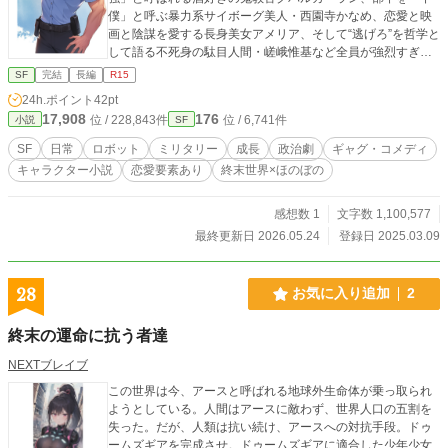
僕」と呼ぶ暴力系サイボーグ美人・西園寺かなめ、恋愛と映
画と陰謀を愛する長身美女アメリア、そして“逃げろ”を哲学と
して語る不死身の駄目人間・嵯峨惟基など全員が強烈すぎる
連中ばかり。 配属直後から濃いキャラに圧倒される誠。 舞台
SF
完結
長編
R15
となる遼州圏は、地球文明と異星文明が衝突した果てに成立
24h.ポイント
42pt
した巨大文明圏。法術、機動兵器シュツルム・パンツァー、
17,908
176
位 / 228,843件
位 / 6,741件
小説
SF
不死人、超国家組織、地球圏の超富裕層、崩壊寸前の帝国思
想……1980年代日本の空気感を残した東和共和国を中心に、
SF
日常
ロボット
ミリタリー
成長
政治劇
ギャグ・コメディ
無数の国家と思想がぶつかり合う。 主人公は戦うが、その目
キャラクター小説
恋愛要素あり
終末世界×ほのぼの
的は「勝利」ではなく「敗北」に耐えて生きるため。 英雄に
なれなかった者達。逃げることを選ぶ者達。それでも誰かの
逃げ場を守ろうとする者達。 『力ある者による支配』を掲げ
感想数 1
文字数 1,100,577
る最強の法術師『廃帝ハド』に対し、『特殊な部隊』は「誰
最終更新日 2026.05.24
登録日 2025.03.09
もが逃げられる世界」を守るため戦う。 熱い。馬鹿馬鹿し
い。なのに妙に刺さる。 ロボット、戦争、政治、ギャグ、
酒、恋愛、哲学……その全部をぶち込んで、それでも最後に
28
お気に入り追加
2
は「この連中と生きていたい」と思わせる、新時代の泥臭い
群像SF戦記。
終末の運命に抗う者達
NEXTブレイブ
この世界は今、アースと呼ばれる地球外生命体が乗っ取られ
ようとしている。人間はアースに敵わず、世界人口の五割を
失った。だが、人類は抗い続け、アースへの対抗手段。ドゥ
ームズギアを完成させ。ドゥームズギアに適合した少年少女