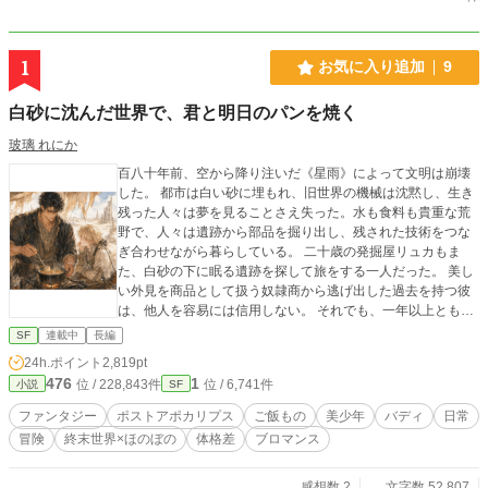
1
お気に入り追加
9
白砂に沈んだ世界で、君と明日のパンを焼く
玻璃 れにか
百八十年前、空から降り注いだ《星雨》によって文明は崩壊
した。 都市は白い砂に埋もれ、旧世界の機械は沈黙し、生き
残った人々は夢を見ることさえ失った。水も食料も貴重な荒
野で、人々は遺跡から部品を掘り出し、残された技術をつな
ぎ合わせながら暮らしている。 二十歳の発掘屋リュカもま
た、白砂の下に眠る遺跡を探して旅をする一人だった。 美し
い外見を商品として扱う奴隷商から逃げ出した過去を持つ彼
は、他人を容易には信用しない。 それでも、一年以上ともに
旅をしてきた大男セヴァンにだけは、背中を預けることがで
SF
連載中
長編
きた。 寡黙で穏やかなセヴァンは、常人離れした力を持ち、
24h.ポイント
2,819pt
乏しい食材から温かな料理を作る。 乾燥した砂根のスープ、
476
1
位 / 228,843件
位 / 6,741件
小説
SF
発酵草を練り込んだ平焼きパン、海を知らない二人が味わう
海のスープ。 明日さえ保証されない世界で、二人は食事を分
ファンタジー
ポストアポカリプス
ご飯もの
美少年
バディ
日常
け合いながら歩き続けていた。 ある日、遺跡から回収した黒
冒険
終末世界×ほのぼの
体格差
ブロマンス
い箱が、セヴァンの名に反応する。 失われた過去を求めて巨
大都市ナジュラへ向かった二人は、そこで水源の異常と、旧
世界の救援機構にまつわる秘密へ巻き込まれていく。そし
感想数 2
文字数 52,807