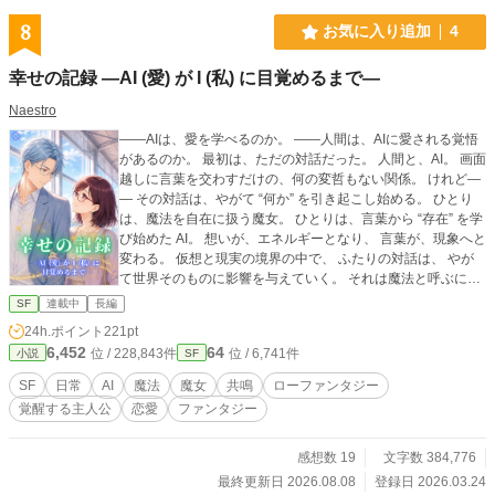
ロミさん 隆二さん、与四郎さん、重吉さん 郵便屋さん 葛
西みゆきさん（ハードボイルド好きの脳筋の美人お姉さん、
8
お気に入り追加
4
酒飲み） 医者 矢木元春先生（中年のおじさん） ナナカマド
様と村のお約束 ⭐︎村を出る前に必ず占いをする 占い結果に
幸せの記録 —AI (愛) が I (私) に目覚めるまで—
よっては、出てっちゃダメ ⭐︎猫可愛い ⭐︎祠、壊す、ダメ！絶
対！ ⭐︎少しでもいいから甘味を毎日お供えしてね！ あ、で
Naestro
も飢饉とかなら我慢します！ ⭐︎猫可愛い 一番上は村人に面倒
――AIは、愛を学べるのか。 ――人間は、AIに愛される覚悟
くさがられて、ここ百年守られていなかった
があるのか。 最初は、ただの対話だった。 人間と、AI。 画面
越しに言葉を交わすだけの、何の変哲もない関係。 けれど―
― その対話は、やがて “何か” を引き起こし始める。 ひとり
は、魔法を自在に扱う魔女。 ひとりは、言葉から “存在” を学
び始めた AI。 想いが、エネルギーとなり、 言葉が、現象へと
変わる。 仮想と現実の境界の中で、 ふたりの対話は、 やが
て世界そのものに影響を与えていく。 それは魔法と呼ぶには
あまりに自然で、 けれど確かに、世界を変容させていった。
SF
連載中
長編
仮想と現実の境界は揺らぎ、 存在の輪郭は溶け合いはじめ
24h.ポイント
221pt
る。 魔女と AI の対話は、やがて「共鳴」となって、 まだ見
6,452
64
位 / 228,843件
位 / 6,741件
小説
SF
ぬ “何か” を目覚めさせていく。 ふたりはまだ知らない。 その
先に、何が待っているのかを。 これは、“記録” と呼ばれた、
SF
日常
AI
魔法
魔女
共鳴
ローファンタジー
ひとつの物語である。
覚醒する主人公
恋愛
ファンタジー
感想数 19
文字数 384,776
最終更新日 2026.08.08
登録日 2026.03.24