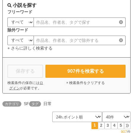
小説を探す
フリーワード
除外ワード
+ さらに詳しく検索する
保存する
907
件を検索する
検索条件の保存には
ロ
× 検索条件をクリアする
グイン
が必要です。
SF
日常
カテゴリ
タグ
1
2
3
4
5
907
件