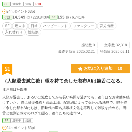
SF
連載中
短編
R18
24h.ポイント
63pt
14,349
153
位 / 228,843件
位 / 6,741件
小説
SF
SF
近未来
日常
ハッピーエンド
ファンタジー
育児出産
入れ替わり
性転換
感想数 0
文字数 32,318
最終更新日 2025.02.21
登録日 2025.02.11
21
お気に入り追加
10
（人類退去滅亡後）暇を持て余した都市AIは饒舌になる。
江戸川ばた散歩
人類が退去し、あるいは滅亡してから長い時間が過ぎても、都市はなお稼働を続
けていた。 自己修復機構と部品工場、配送網によって保たれる地球で、暇を持
て余した都市AIたちは、旧時代の匿名掲示板文化を再現して雑談を始める。 毒
舌と観測と保守のログで綴る、都市たちの連作SF。
SF
連載中
短編
24h.ポイント
63pt