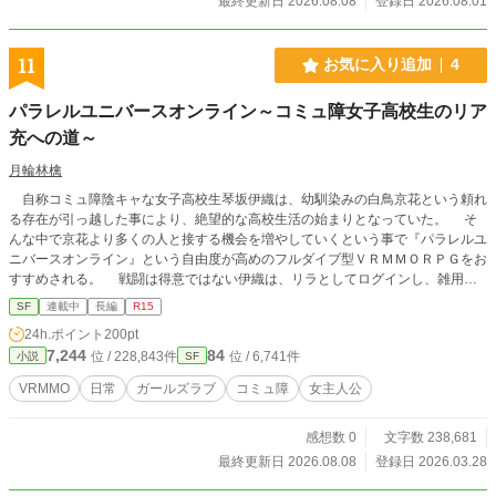
最終更新日 2026.08.08
登録日 2026.08.01
11
お気に入り追加
4
パラレルユニバースオンライン～コミュ障女子高校生のリア
充への道～
月輪林檎
自称コミュ障陰キャな女子高校生琴坂伊織は、幼馴染みの白鳥京花という頼れ
る存在が引っ越した事により、絶望的な高校生活の始まりとなっていた。 そ
んな中で京花より多くの人と接する機会を増やしていくという事で『パラレルユ
ニバースオンライン』という自由度が高めのフルダイブ型ＶＲＭＭＯＲＰＧをお
すすめされる。 戦闘は得意ではない伊織は、リラとしてログインし、雑用ク
エストなどをして少しずつプレイを始める。 そんな中クエストの報酬で手に
SF
連載中
長編
R15
入れたものが伊織の生活を一変させる。 様々な出会い、様々な出来事が伊織
24h.ポイント
200pt
を成長させるきっかけを与える。 これは一人の陰キャコミュ障女子高生
7,244
84
位 / 228,843件
位 / 6,741件
小説
SF
が、パラレルユニバースオンラインにてなんやかんやあってトッププレイヤーに
なる物語…………などではなく、コミュ障を治そうと奔走し、大きな事を成し遂
VRMMO
日常
ガールズラブ
コミュ障
女主人公
げる物語である。
感想数 0
文字数 238,681
最終更新日 2026.08.08
登録日 2026.03.28