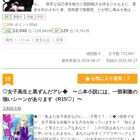
ル。 異常な自己再生能力と戦闘能力を誇るリルもまた、運
命を狂わされた者。皮肉屋で無愛想、だが同じ痛みを抱える
その姿に、レイラの心は次第に揺れていく。 龍化、因子暴
SF
連載中
長編
R15
走、精神汚染。 戦う度に体が壊れ、心が削れていく。 そ
24h.ポイント
85pt
れでも、人間であり続けるために立ち向かう。 特異生物と
12,048
129
位 / 228,843件
位 / 6,741件
小説
SF
戦いながら人としての在り方を求める、少しだけ痛くて少し
だけあたたかい現代SF(すこし・ふしぎ)物語。 ※現在、過去
現代
バトル
女主人公
日常
に公開したお話を更に読みやすくなるよう加筆修正していま
す。 2026年2月20日現在 第28話まで改稿済
感想数 6
文字数 722,987
最終更新日 2026.06.17
登録日 2025.06.27
16
お気に入り追加
7
♡女子高生と黒ずんだアレ◆ 〜△本小説には、一部刺激の
強いシーンがあります（R15♡）〜
大和田大和
◆◇「私まだ女子高生なのに……子育て？」◇◆ ○突然です
が、女子高生を妊娠させる方法を知っていますか？ 『知りま
せん』と答えたピュアなあなた！ この小説はあなたにはま
だ早いかもしれません。 あなたは今すぐブラウザバックして
他の小説を読んでください。（おすすめはリゼロです！） ●