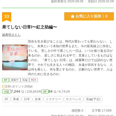
最終更新日 2026.08.08
登録日 2026.02.08
10
お気に入り追加
0
果てしない日常I〜紅之助編〜
諭寿司さとし
現在を生き延びることは、時代が変わっても変わらない。 し
かし、未来という未知の世界もまた、今の延長線上に存在し
ている。 苦しさの中で過ごした一日は、いつか振り返る日が
来るのか。 楽しさに包まれる中で、見落としているものはな
いのか。 『果てしない日常』は、綺麗事だけでは語れない世
界で、それでも生きる人々の物語。 永遠が存在するなら、人
は何を善とし、何を悪とするのか。 正解のない世界で、人は
何のために生きるのか。
SF
連載中
長編
R15
24h.ポイント
200pt
7,244
84
位 / 228,843件
位 / 6,741件
小説
SF
SF
青春
日常
未来
ミステリー
サスペンス
長編(予定)
感想数 0
文字数 17,698