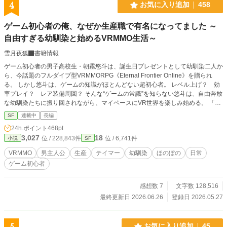
4
お気に入り追加
458
ゲーム初心者の俺、なぜか生産職で有名になってました ～
自由すぎる幼馴染と始めるVRMMO生活～
雪月夜狐
書籍情報
ゲーム初心者の男子高校生・朝霧悠斗は、誕生日プレゼントとして幼馴染二人か
ら、今話題のフルダイブ型VRMMORPG《Eternal Frontier Online》を贈られ
る。 しかし悠斗は、ゲームの知識がほとんどない超初心者。 レベル上げ？ 効
率プレイ？ レア装備周回？ そんな“ゲームの常識”を知らない悠斗は、自由奔放
な幼馴染たちに振り回されながら、マイペースにVR世界を楽しみ始める。 「ま
ずは拠点を整えたほうがよくないか？」 「この子、お腹空いてそうだな」 「壊
SF
連載中
長編
れたなら修理したほうが便利だろ？」 ――だが、その何気ない行動こそが、普
24h.ポイント
468pt
通のプレイヤーでは辿り着けない発見へと繋がっていた。 モンスター用のご飯
3,027
18
位 / 228,843件
位 / 6,741件
小説
SF
作り、便利な道具の開発、テイムした小さな魔物たちとの生活。 戦うより
も、“快適に遊ぶこと”を優先していたはずなのに、いつの間にか掲示板では有名
VRMMO
男主人公
生産
テイマー
幼馴染
ほのぼの
日常
人扱い。 『あの初心者クラフター、また変なもの作ってる』 『なんでそのモン
ゲーム初心者
スター懐いてるんだ？』 『攻略勢より楽しそうなのずるい』 ゲームだからこそ
味わえる、リアルな料理の匂い、素材の手触り、モンスターたちとの触れ合い。
これは、ゲーム初心者の少年が、自由すぎる幼馴染たちと一緒に、自分だけの楽
感想数 7
文字数 128,516
しみ方でVR世界を満喫していく、ほのぼの日常VRMMOファンタジー。
最終更新日 2026.06.26
登録日 2026.05.27
5
お気に入り追加
45