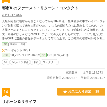
都市AIのファースト・リターン・コンタクト
江戸川ばた散歩
人類が完全に地球から居なくなってから287年目。 星間戦争の中でハイパージャ
ンプ失敗で落ちて来た人間がいた。 いつもの都市AIたちは果たしてこの久々の
人間とどのようにコンタクトをしていくのか？ ら ※この話は対話式指示で、本
文・内容のほとんどはchatGPTによって考えられたものです。 江戸川ばた散
歩がGPTに過去の作品をデータとして与えた上で、この時期の都市AIが何を考え
ているのか、は勝手に考えてもらいました。
SF
連載中
長編
24h.ポイント
106pt
10,705
122
位 / 228,843件
位 / 6,741件
小説
SF
SF
AI(人工知能)
日常
コンタクト
感想数 0
文字数 134,573
最終更新日 2026.04.27
登録日 2026.04.27
14
お気に入り追加
39
リボーン＆リライフ