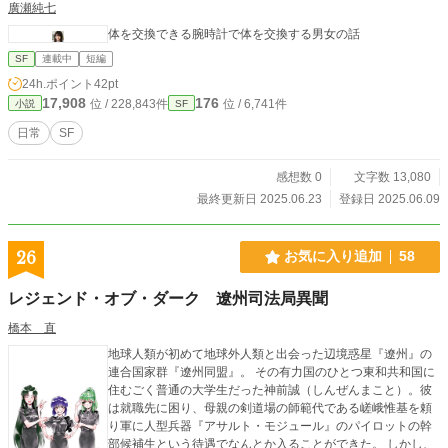
廣瀬純七
体を交換できる腕時計で体を交換する男女の話
SF
連載中
短編
24h.ポイント
42pt
17,908
176
位 / 228,843件
位 / 6,741件
小説
SF
日常
SF
感想数 0
文字数 13,080
最終更新日 2025.06.23
登録日 2025.06.09
26
お気に入り追加
58
レジェンド・オブ・ダーク 遼州司法局異聞
橋本 直
地球人類が初めて地球外人類と出会った辺境惑星『遼州』の
連合国家群『遼州同盟』。 その有力国のひとつ東和共和国に
住むごく普通の大学生だった神前誠（しんぜんまこと）。彼
は就職先に困り、母親の剣道場の師範代である嵯峨惟基を頼
り軍に人型兵器『アサルト・モジュール』のパイロットの幹
部候補生という待遇でなんとか入ることができた。 しかし、