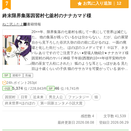
7
お気に入り追加
12
終末限界集落因習村七釜村のナナカマド様
ねこ沢ふたよ
書籍情報
20××年、限界集落の七釜村を残して一夜にして世界は滅亡し
た。 他の集落が残っているかは分からない。 だが、山の展望
台から見下ろした谷沢久弥の目の前に広がるのは、一面の廃
墟と化した街だった。 ほのぼのコメディです！ ※以下、ネタ
バレありですのでご注意下さい ●登場人物紹介● ナナカマド様
因習村の祠のヤバイ神様 千年前(西暦約10××年頃平安時代中
期の巫女で人柱にされた） 狐のような耳としっぽがある 見た
目は十歳くらいの子供 猫のササカマを可愛がっている 妖や神
様の知り合いがいる ササカマ 普通の猫。茶トラ。 ナナカマ
SF
連載中
長編
ド様とは話が通じているようだが、他の人とは話せない→途
24h.ポイント
263pt
中久弥が作った猫会話マシンで、話せるようになる 七釜歩美
5,374
46
位 / 228,843件
位 / 6,741件
小説
SF
久弥の幼馴染 村で高校卒業後に巫女をしていた ナナカマド様
にお仕えしている 両親は歩美が中学生の時に死亡 七釜有美
因習村
日常
近未来
男主人公
ファンタジー
猫
久弥の幼馴染、歩美の双子の姉 茶髪のギャル 歩美とは仲良し
終末世界×ほのぼの
第一回新エンタメ小説大賞
だが、祠も村も嫌いでいつか外で就職しようとしていた 看
護学校生だった 谷沢久弥 主人公 大学の夏休みに帰ってきた
ら世界が滅んだ 都京工学部三回生 AI執事 アルバート(お
感想数 4
文字数 41,539
もちゃのぬいぐるみに内蔵)と会話する ばぁちゃんズ じいち
最終更新日 2026.08.08
登録日 2026.06.29
ゃんズ 農業のスペシャリスト 小百合さん、タエさん、ヒ