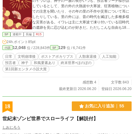
のイワレは、神子の一族の長がいつも、預言者ソーチ様が話
しているとして、里の外の大熱波や大寒波、狂害植物につい
ての注意を聞いたり、その年の里の不作や災害について耳に
したりしている。里の外には、昔の時代を滅ぼした多種多様
な災害がある。イワレは主に大寒波で凍り付いている旧時代
の遺跡を見に忍び込むのが好きだ。ただしこんな自由も18歳
まで。人間は18歳になると一部の例外を除いて安楽死処置を
SF
連載中
長編
R15
させられて、遺伝子というのを残して灰になる。その遺伝子
24h.ポイント
85pt
から、神子の一族が不思議な力で新たな赤子を里にもたら
12,048
129
位 / 228,843件
位 / 6,741件
小説
SF
す。それが常識だ。その日も普通に過ごしていたある日、イ
ワレは神子一族の子どもであるカヨミと出会う。※終末×ほの
日常
文明崩壊後
ポストアポカリプス
人類衰退後
人工知能
ぼの×和（庶民は弥生、一部は平安頃の文化）のお話です。ほ
預言者
神子
和風要素あり
終末世界×ほのぼの
のぼのエンドです（世界観が世界観ですので大団円というこ
第1回新エンタメ小説大賞
とはないですが、個人的にはハッピーエンドだと思ってま
す）
感想数 4
文字数 843
最終更新日 2026.06.20
登録日 2026.06.20
18
お気に入り追加
55
世紀末ゾンビ世界でスローライフ【解説付】
しおじろう