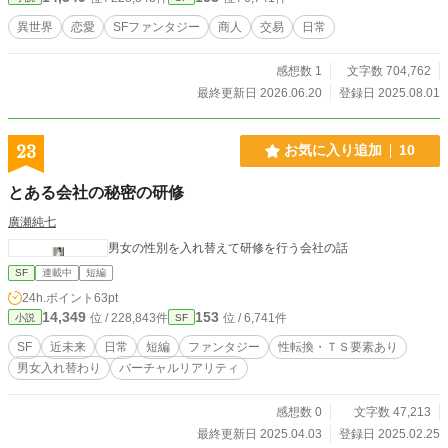
く苦しいものである。 彼女は果たしてそれに向き合えるのか？ これは、後の世
異世界
恋愛
SFファンタジー
商人
交易
日常
を纏め上げる大組織の長となる彼女の小さな物語である。
感想数 1
文字数 704,762
最終更新日 2026.06.20
登録日 2025.08.01
23
お気に入り追加
10
とある会社の秘密の研修
廣瀬純七
男女の性別を入れ替えて研修を行う会社の話
SF
連載中
短編
24h.ポイント
63pt
14,349
153
位 / 228,843件
位 / 6,741件
小説
SF
SF
近未来
日常
短編
ファンタジー
性転換・ＴＳ要素あり
男女入れ替わり
バーチャルリアリティ
感想数 0
文字数 47,213
最終更新日 2025.04.03
登録日 2025.02.25