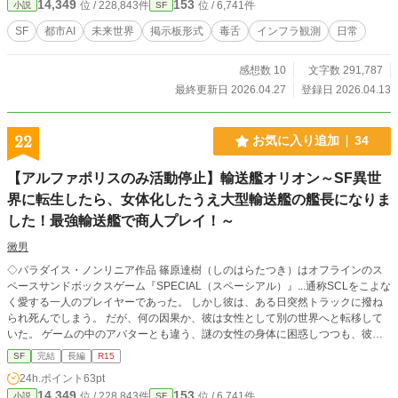
14,349
153
位 / 228,843件
位 / 6,741件
小説
SF
SF
都市AI
未来世界
掲示板形式
毒舌
インフラ観測
日常
感想数 10
文字数 291,787
最終更新日 2026.04.27
登録日 2026.04.13
22
お気に入り追加
34
【アルファポリスのみ活動停止】輸送艦オリオン～SF異世
界に転生したら、女体化したうえ大型輸送艦の艦長になりま
した！最強輸送艦で商人プレイ！～
黴男
◇パラダイス・ノンリニア作品 篠原達樹（しのはらたつき）はオフラインのス
ペースサンドボックスゲーム『SPECIAL（スペーシアル）』...通称SCLをこよな
く愛する一人のプレイヤーであった。 しかし彼は、ある日突然トラックに撥ね
られ死んでしまう。 だが、何の因果か、彼は女性として別の世界へと転移して
いた。 ゲームの中のアバターとも違う、謎の女性の身体に困惑しつつも、彼女
は自分と共に未知の宇宙に現れた存在である輸送艦、オリオンを駆り旅を始め
SF
完結
長編
R15
る。 彼女は自らを「リリー・シノ」と名乗り、元のSPECIALで愛していた商人
24h.ポイント
63pt
プレイを生業とする。 しかしながら、この世界は残酷かつ、弱者に厳しいもの
14,349
153
位 / 228,843件
位 / 6,741件
小説
SF
であり―――― 平和な世界で平和に生きてきた彼女にとって、それはとても辛