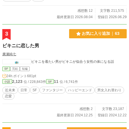
なる気がする！ 「……とりあえず、飯を食おう。腹が減って
は戦はできぬ、だ！」 これは偶然にもマンションの隣同士で
感想数 12
文字数 211,575
生き残った 俺田中と、隣の鈴木の 終末飯うまスローライフの
最終更新日 2026.08.04
登録日 2026.06.29
話。 ※※ 第1回新エンタメ小説大賞エントリー作品です。皆
様の一票、お待ちしております！ 表紙のみAIでイラスト作成
したものを編集しました。
3
お気に入り追加
63
ビキニに恋した男
廣瀬純七
ビキニを着たい男がビキニが似合う女性の体になる話
SF
完結
短編
24h.ポイント
681pt
2,123
11
位 / 228,843件
位 / 6,741件
小説
SF
近未来
日常
SF
ファンタジー
ハッピーエンド
男女入れ替わり
恋愛
感想数 2
文字数 23,187
最終更新日 2024.12.25
登録日 2024.12.22