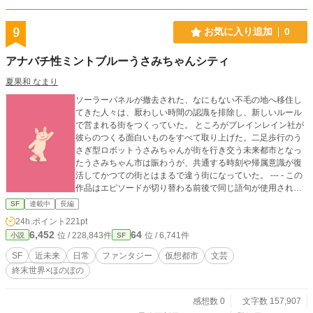
9
お気に入り追加
0
アナバチ性ミントブルーうさみちゃんシティ
夏果和 なまり
ソーラーパネルが撤去された、なにもない不毛の地へ移住し
てきた人々は、厭わしい時間の認識を排除し、新しいルール
で営まれる街をつくっていた。 ところがブレインレイン社が
彼らのつくる面白いものをすべて取り上げた。二足歩行のう
さぎ型ロボットうさみちゃんが街を行き交う未来都市となっ
たうさみちゃん市は賑わうが、共通する時刻や帰属意識が復
活してかつての街とはまるで違う街になっていた。 --- - この
作品はエピソードが切り替わる前後で同じ語句が使用されま
す（ただし前後で意味は繋がりません）。エピソードの最後
SF
連載中
長編
のことばが、次エピソードのあたまのことばと共通します。
24h.ポイント
221pt
そのため、ほとんどのエピソードが中途半端な文で終わり、
6,452
64
位 / 228,843件
位 / 6,741件
小説
SF
中途半端な文から始まります。 - こういうへんてこな繋がり
の文章を書いてみたいだけなのでどうぞご了承ください。 他
SF
近未来
日常
ファンタジー
仮想都市
文芸
サイトにも同作品を掲載しています
終末世界×ほのぼの
感想数 0
文字数 157,907