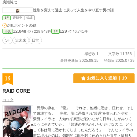
廣瀬純七
性別を変えて過去に戻って人生をやり直す男の話
SF
連載中
短編
24h.ポイント
85pt
12,048
129
位 / 228,843件
位 / 6,741件
小説
SF
SF
近未来
日常
感想数 1
文字数 11,758
最終更新日 2025.08.15
登録日 2025.07.29
15
お気に入り追加
19
RAID CORE
コヨタ
異形の存在・『龍』──それは、他者に憑き、狂わせ、そし
て破壊する。 突然、龍に憑依され“普通”を奪われた少女・
紫苑レイラは、人知れず異形と戦いながら日常にしがみつく
ように生きていた。 「普通の生活がしたいだけなのに、どう
して私は龍に憑かれてしまったんだろう」 そんなレイラの
前に現れたのは、強制的に龍を封じ込められた青年・紅崎リ