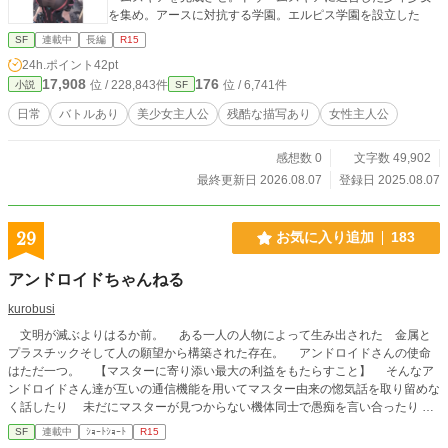
を集め。アースに対抗する学園。エルピス学園を設立した
SF
連載中
長編
R15
24h.ポイント
42pt
17,908
176
位 / 228,843件
位 / 6,741件
小説
SF
日常
バトルあり
美少女主人公
残酷な描写あり
女性主人公
感想数 0
文字数 49,902
最終更新日 2026.08.07
登録日 2025.08.07
29
お気に入り追加
183
アンドロイドちゃんねる
kurobusi
文明が滅ぶよりはるか前。 ある一人の人物によって生み出された 金属と
プラスチックそして人の願望から構築された存在。 アンドロイドさんの使命
はただ一つ。 【マスターに寄り添い最大の利益をもたらすこと】 そんなア
ンドロイドさん達が互いの通信機能を用いてマスター由来の惚気話を取り留めな
く話したり 未だにマスターが見つからない機体同士で愚痴を言い合ったり
機体の不調を相談し合ったりする そんなお話です
SF
連載中
ｼｮｰﾄｼｮｰﾄ
R15