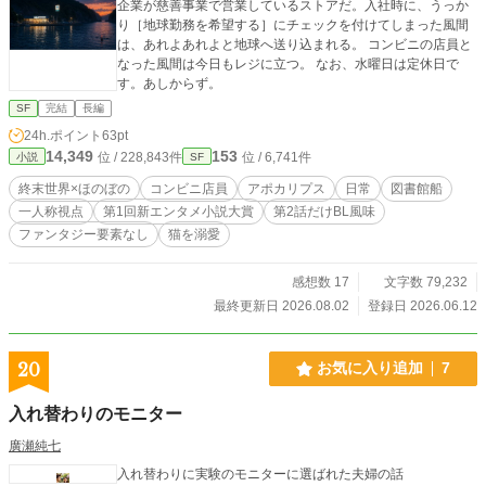
企業が慈善事業で営業しているストアだ。入社時に、うっか
り［地球勤務を希望する］にチェックを付けてしまった風間
は、あれよあれよと地球へ送り込まれる。 コンビニの店員と
なった風間は今日もレジに立つ。 なお、水曜日は定休日で
す。あしからず。
SF
完結
長編
24h.ポイント
63pt
14,349
153
位 / 228,843件
位 / 6,741件
小説
SF
終末世界×ほのぼの
コンビニ店員
アポカリプス
日常
図書館船
一人称視点
第1回新エンタメ小説大賞
第2話だけBL風味
ファンタジー要素なし
猫を溺愛
感想数 17
文字数 79,232
最終更新日 2026.08.02
登録日 2026.06.12
20
お気に入り追加
7
入れ替わりのモニター
廣瀬純七
入れ替わりに実験のモニターに選ばれた夫婦の話