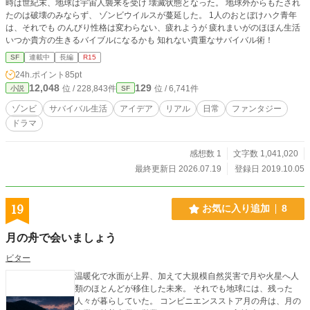
時は世紀末、地球は宇宙人襲来を受け 壊滅状態となった。 地球外からもたされ
たのは破壊のみならず、 ゾンビウイルスが蔓延した。 1人のおとぼけハク青年
は、それでも のんびり性格は変わらない、疲れようが 疲れまいがのほほん生活
いつか貴方の生きるバイブルになるかも 知れない貴重なサバイバル術！
SF
連載中
長編
R15
24h.ポイント
85pt
12,048
129
位 / 228,843件
位 / 6,741件
小説
SF
ゾンビ
サバイバル生活
アイデア
リアル
日常
ファンタジー
ドラマ
感想数 1
文字数 1,041,020
最終更新日 2026.07.19
登録日 2019.10.05
19
お気に入り追加
8
月の舟で会いましょう
ビター
温暖化で水面が上昇、加えて大規模自然災害で月や火星へ人
類のほとんどが移住した未来。 それでも地球には、残った
人々が暮らしていた。 コンビニエンスストア月の舟は、月の