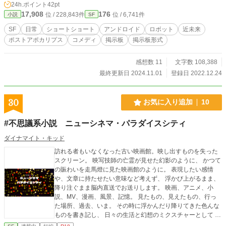
24h.ポイント
42pt
17,908
176
位 / 228,843件
位 / 6,741件
小説
SF
SF
日常
ショートショート
アンドロイド
ロボット
近未来
ポストアポカリプス
コメディ
掲示板
掲示板形式
感想数 11
文字数 108,388
最終更新日 2024.11.01
登録日 2022.12.24
30
お気に入り追加
10
#不思議系小説 ニューシネマ・パラダイスシティ
ダイナマイト・キッド
訪れる者もいなくなった古い映画館。映し出すものを失った
スクリーン。 映写技師の亡霊が見せた幻影のように、 かつて
の賑わいを走馬燈に見た映画館のように。 表現したい感情
や、文章に持たせたい意味など考えず、 浮かび上がるまま、
降り注ぐまま脳内直送でお送りします。 映画、アニメ、小
説、MV、漫画、風景、記憶。 見たもの、見えたもの、行っ
た場所、過去、いま。 その時に浮かんだり降りてきた色んな
ものを書き記し、 日々の生活と幻想のミクスチャーとして 不
思議系小説と名付けてみました。