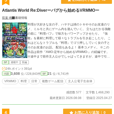
Atlantis World Re:Diverーバグから始めるVRMMOー
双葉 鳴
書籍情報
料理が大好きな女の子、ハヤテは姉のトキやそのお友達のリ
ノ、ミルモと共にゲーム内を遊んでいく。 立ちはだかる強敵
の前に『料理バフ』で味方をパワーアップさせたり。 『強
敵』を素材に料理して様々なトラブルを引き起こしたり。 こ
れはどんなトラブルも『料理』でゴリ押ししていく女の子と
そのお友達のお話。 配信もあるよ！ 基本コメディ。 ※この
作品は前作『AWO-定年から始めるVRMMO-』の続編です。
※途中まで前作主人公がでしゃばってきますが、途中で引き
継ぎされます。 ハヤテの章＿００１〜０８９話【完結】 モミ
SF
連載中
長編
ジの章＿０９０〜２３３話【完結】 ミルモの章＿２３４〜３
24h.ポイント
391pt
７０話【完結】 リョウの章＿３７１〜（書き溜め中） 2025
3,608
21
位 / 228,843件
位 / 6,741件
小説
SF
年04/27〜毎日更新 2025年11/04〜隔日更新 2026年02/01〜
毎日更新 2026年06/01〜隔日更新 2026年08/01〜章単位更新
VRMMO
料理
日常
複数ゲーム配信
主人公電子生命体
（章完結まで毎日） ＜遊んでいくゲーム一覧＞ Atlantis World
Online：ジャンルはＳＦパニックホラー Wonder Blink Onlin
感想数 577
文字数 1,468,290
e：ジャンルは本格ファンタジー Earth Project Online：ジャ
ンルは歴史体験シミュレーション Bottom Down Online：ジャ
最終更新日 2026.08.08
登録日 2025.04.27
ンルは開拓型ファンタジー ＜登場人物＞ ハヤテ ：
自称どこにでもいる普通の女の子 トキ ：自称し
っかりもの リノ ：自称クール系 ミルモ
6
お気に入り追加
0