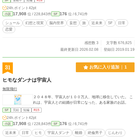
SF
連載中
短編
R18
24h.ポイント
42pt
17,908
176
位 / 228,843件
位 / 6,741件
小説
SF
シュール
幻想と現実
脳内世界
妄想
旅
近未来
SF
日常
恋愛
感想数 3
文字数 676,825
最終更新日 2026.02.08
登録日 2019.01.19
31
お気に入り追加
1
ヒモなダンナは宇宙人
無限飛行
２０４８年、宇宙人が１００万人、地球に移住していた。 こ
れは、宇宙人との結婚が日常になった、ある家族のお話。
SF
完結
短編
R15
24h.ポイント
42pt
17,908
176
位 / 228,843件
位 / 6,741件
小説
SF
近未来
日常
ヒモ
宇宙人ダンナ
離婚
絶倫男子
じんわり