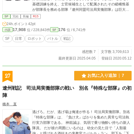
基礎訓練を終え、士官候補生として配属されたその嵯峨惟基
が部隊長を務める部隊『遼州同盟司法局実働部隊』は巨大工
場の中に仮住まいをする肩身の狭い状況の部隊だった。 さら
SF
完結
長編
R15
に追い打ちをかけるのは個性的な同僚達。 直属の上司はガラ
24h.ポイント
42pt
は悪いが家柄が良いサイボーグ西園寺かなめと無口でぶっき
17,908
176
位 / 228,843件
位 / 6,741件
小説
SF
らぼうな人造人間のカウラ・ベルガーの二人の女性士官。 他
にもオタク趣味で意気投合するがどこか食えない女性人造人
SF
日常
ロボット
バトル
戦記
間の艦長代理アイシャ・クラウゼ、小さな元気っ子野生農業
少女ナンバルゲニア・シャムラード、マイペースで人の話を
感想数 7
文字数 3,709,613
聞かないサイボーグ吉田俊平、声と態度がでかい幼女にしか
見えない指揮官クバルカ・ランなど個性の塊のような面々に
最終更新日 2025.04.05
登録日 2020.05.12
振り回される誠。 しかも人に振り回されるばかりと思いきや
自分に自分でも自覚のない不思議な力、「法術」が眠ってい
た。 考えがまとまらないまま初めての宇宙空間での演習に出
27
お気に入り追加
7
るが、そして時を同じくして同盟の存在を揺るがしかねない
同盟加盟国『胡州帝国』の国権軍権拡大を主張する独自行動
遼州戦記 司法局実働部隊の戦い 別名『特殊な部隊』の初
派によるクーデターが画策されいるという報が届く。 誠は法
陣
術師専用アサルト・モジュール『０５式乙型』を駆り戦場で
何を見ることになるのか？そして彼の昇進はありうるのか？
橋本 直
逃げろ。だが、逃げ場は俺達が作る！ 司法局実働部隊。別名
『特殊な部隊』は、『負け犬』ばかりを集めた異常な司法執
行実力部隊である。 神前誠は、気弱で乗り物酔い持ちの新人
隊員。 だが彼の周囲にいるのは、幼女の見た目で「人類最
強」と呼ばれる酒好きの鬼教官クバルカ・ラン、部下を「下