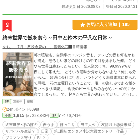
て、セヴァンの存在に関わる秘密が明らかになり――！？ こ
最終更新日 2026.08.08
登録日 2026.07.31
れは、終わった世界で火を絶やさず、二人分の食事を用意し
続ける者たちの物語。 そして、誰かのために造られた男が、
自分自身の望みで帰る場所を選ぶまでの物語。 白砂の世界を
2
お気に入り追加
165
舞台にした、冒険と食卓のポストアポカリプス・ファンタジ
ー。
終末世界で飯を食う～田中と鈴木の平凡な日常～
をち。 7月「悪役令息の…」書籍化♡
書籍情報
町の喧騒も、自動車のエンジン音も、テレビの音も何もかも
が消え、恐ろしいほどの静けさの中で目を覚ました俺。 どう
やら世界は終わったらしい。 全人類のうち、99,9999％が一
夜にして消えた。 どういう意味か分からないよな？俺にも分
からん。 普通に会社に行き、いつもどうり満員電車に揺られ
て帰宅。 花の金曜日ということで、唯一の楽しみである飯を
思いっきり堪能し、食後のビールを飲みながらいつの間にか
寝てしまった。 で、起きたら世界が終わっていた。 どうして
わかったかと言うと、スマホに見知らぬ番号からメッセージ
SF
連載中
短編
が入ったからだ。 「99.9999パーセントの人類は削除しまし
24h.ポイント
809pt
た。 おめでとう！ あなたは選ばれた人です。 この週末の世
1,815
7
位 / 228,843件
位 / 6,741件
小説
SF
界をお楽しみください」 最初は単なるいたずらだと思ったん
だ。 でも、外に出てみてその言葉が真実だと分かった。
終末世界×ほのぼの
飯うま
ほっこり
男主人公
友情以上恋愛未満
「…………なんだこりゃあ……！人っ子一人いやしね
サバイバル生活？
日常
第1回新エンタメ小説大賞エントリー作品
え……！」 幸いにも奇跡的な確率で、隣んちの鈴木（イケメ
ブロマンス寄り
BL？
ン）が生きてた！ 助かったぜ、鈴木！ お前がいたら何とか