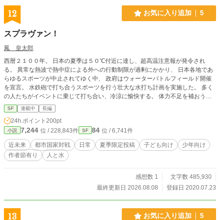
12
お気に入り追加
5
スプラヴァン！
鳳 皇太郎
西暦２１００年。 日本の夏季は５０℃付近に達し、超高温注意報が発令され
る。 異常な熱波で熱中症による外への行動制限が過剰にかかり、 日本各地であ
らゆるスポーツが中止されてゆく中、 政府はウォーターバトルフィールド開催
を宣言。 水鉄砲で打ち合うスポーツを行う壮大な水打ち計画を実施した。 多く
の人たちがイベントに乗じて打ち合い、冷涼に愉快する。 体力不足を補おう
と、全国学校の科目としても登録。 あたかも、水のごとく国の中に浸透し続け
SF
連載中
長編
ていった。 一方、トウキョウ内で成績が上がらない学校があり、 エアコンに浸
24h.ポイント
200pt
りきった気分でうだつが上がらずに向上心もなくなる 児童たちもふえてゆく。
7,244
84
位 / 228,843件
位 / 6,741件
小説
SF
どうにもならず無力にふぬけたところ、１人の転校生がやってきた。 同じく各
地方で水にふれ合う者たちも様々な出来事に 巡り会い、少年、少女時代の一時
近未来
都市国家対戦
日常
夏季限定投稿
子ども向け
少年向け
を熱風にゆられて送る。 あの日、楽しかった夏へ。ありえたかもしれない水
作者節有り
人と水
物語。 この作品は７月１日～８月３１日の間のみ投稿します。 季節に合わせて
是非お読み下さい。
感想数 1
文字数 485,930
最終更新日 2026.08.08
登録日 2020.07.23
13
お気に入り追加
5