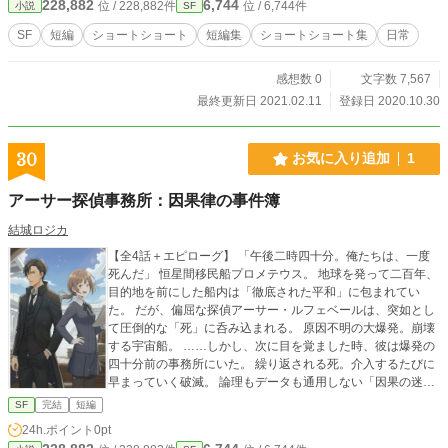
228,882
6,744
位 / 228,882件
位 / 6,744件
小説
SF
SF
短編
ショートショート
短編集
ショートショート集
日常
感想数 0
文字数 7,567
最終更新日 2021.02.11
登録日 2020.10.30
30
お気に入り追加
1
アーサー探偵事務所：因果律の事件簿
結城ロジカ
【全4話＋エピローグ】 「午後二時四十分。俺たちは、一度
死んだ」 ​恒星間移民船プロメテウス。 地球を発って二百年、
目的地を前にした船内は「徹底された平和」に包まれてい
た。 だが、偏屈な探偵アーサー・ルフェベールは、突如とし
て圧倒的な「死」に呑み込まれる。 ​原因不明の大爆発。崩壊
する宇宙船。 ……しかし、次に目を覚ました時、彼は爆発の
四十分前の事務所にいた。 ​繰り返される死。介入するたびに
早まっていく破滅。 論理もデータも通用しない「因果の迷
宮」の中で、赤い飴による論理思考、青い飴による直感思考
SF
完結
短編
を活用し、アーサーは一つの真実に辿り着く。 ​一人の探偵だ
24h.ポイント
0pt
けが知る、誰も知らない世界の終わり。