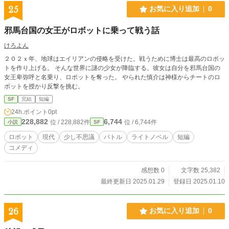
25
お気に入り追加
0
邪馬台国の女王がロボットに乗って戦う話
けろよん
２０２ｘ年、地球はエイリアンの侵略を受けた。戦うために博士は最高のロボッ
トを作り上げる。 そんな世界に謎の少女が降臨する。彼女は自分を邪馬台国の
女王卑弥呼と名乗り、ロボットを奪った。 やられた慎介は神様からチートのロ
ボットを授かり反撃を挑む。
SF
完結
短編
24h.ポイント
0pt
228,882
6,744
位 / 228,882件
位 / 6,744件
小説
SF
ロボット
現代
少し不思議
バトル
ライトノベル
短編
コメディ
感想数 0
文字数 25,382
最終更新日 2025.01.29
登録日 2025.01.10
26
お気に入り追加
0