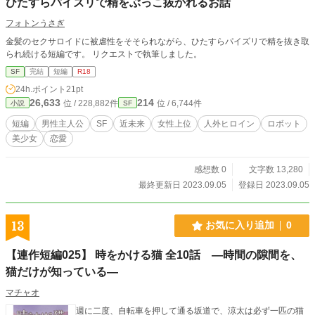
ひたすらパイズリで精をぶっこ抜かれるお話
フォトンうさぎ
金髪のセクサロイドに被虐性をそそられながら、ひたすらパイズリで精を抜き取
られ続ける短編です。 リクエストで執筆しました。
SF
完結
短編
R18
24h.ポイント
21pt
26,633
214
位 / 228,882件
位 / 6,744件
小説
SF
短編
男性主人公
SF
近未来
女性上位
人外ヒロイン
ロボット
美少女
恋愛
感想数 0
文字数 13,280
最終更新日 2023.09.05
登録日 2023.09.05
13
お気に入り追加
0
【連作短編025】 時をかける猫 全10話 ―時間の隙間を、
猫だけが知っている―
マチャオ
週に二度、自転車を押して通る坂道で、涼太は必ず一匹の猫