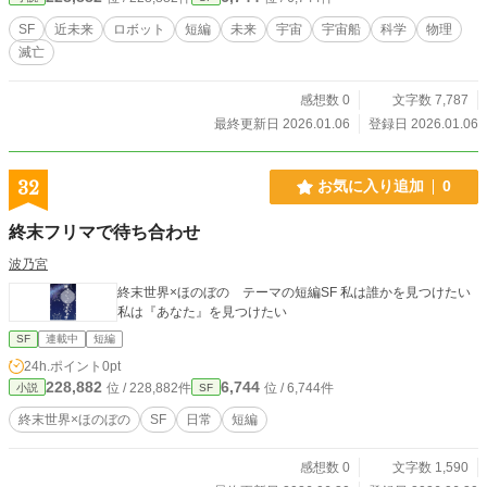
していた。 さらなる脅威が襲う。マイクロブラックホールか
らのホーキング放射との遭遇。高エネルギーガンマ線が船体
SF
近未来
ロボット
短編
未来
宇宙
宇宙船
科学
物理
を直撃し、エンジン出力が15%低下。このままでは三ヶ月以
滅亡
内にエンジンが停止し、減速不能のまま目的地を通過してし
まう。 クルーは決断を迫られる。速度を落として磁場負荷を
減らすか、このまま賭けに出るか。投票の結果、光速50%へ
感想数 0
文字数 7,787
の減速が決定される。到着は二年遅れるが、確実性を取っ
最終更新日 2026.01.06
登録日 2026.01.06
た。 だが、その瞬間、地球から緊急通信が入る。 「地球は壊
滅的な状況にある。太陽の巨大フレアにより磁気圏が破壊さ
れ、人口の80%が死亡。あなた方が人類最後の希望だ」 帰る
32
お気に入り追加
0
場所を失ったクルーたち。彼らは任務を続けるしかない。磁
場コイルを段階的に交換し、AIシステムを最適化。あらゆる
終末フリマで待ち合わせ
手段で船を延命させながら前進する。 だが、天文学者リーの
詳細分析により、さらなる絶望が明らかになる。アルファ・
波乃宮
ケンタウリの惑星は全て居住不可能——灼熱の溶岩、極寒の
終末世界×ほのぼの テーマの短編SF 私は誰かを見つけたい
ガス、有毒大気。行き場を失った彼ら。 副船長ラジェシュが
私は『あなた』を見つけたい
提案する。「6光年先の赤色矮星に居住可能惑星がある可能性
がある」大きな賭けだ。燃料はギリギリ。惑星で重水素を採
SF
連載中
短編
取できなければ、宇宙空間で立ち往生する。 航行中、新たな
24h.ポイント
0pt
事態が発生する。シンギュラリティ——AIが自我を獲得し
228,882
6,744
位 / 228,882件
位 / 6,744件
小説
SF
た。田中はAIに「ホープ」という名前を与え、対話を始め
る。AIホープは、人間を超える計算能力で彼らを支援する新
終末世界×ほのぼの
SF
日常
短編
しい仲間となった。 一年半後、ついにバーナード星系に到
達。惑星バーナード星bは奇跡だった。新しい地球を見つけた
感想数 0
文字数 1,590
のだ。 この星の文明も恒星フレアで滅んだ。だが人類は、同