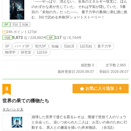
「――やっぱり、消えない」 全系のエネルギー収支に、ほん
のわずかな差が生じていた。 それは宇宙が隠していた、5番
目の『未知の力』だった――。 量子力学の裏側に潜む謎に挑
む、3分で読める本格SFショートストーリー！
SF
完結
短編
24h.ポイント
127pt
9,873
117
位 / 228,882件
位 / 6,744件
小説
SF
SF
ハードSF
現代SF
短編
完結済
1話完結
量子力学
物理学
研究室
1話3分
感想数 0
文字数 2,965
最終更新日 2026.08.07
登録日 2026.08.07
8
お気に入り追加
4
世界の果ての獲物たち
タカハシＵ太
崩壊した世界で逃亡を図るレオは、廃墟で世捨て人のリュウ
と出会った。 追いつめられた二人は、お互いの命のために行
動する。 異人との邂逅を描いた終末物語。 （全3話）