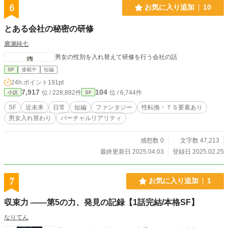
6
お気に入り追加
10
とある会社の秘密の研修
廣瀬純七
男女の性別を入れ替えて研修を行う会社の話
SF
連載中
短編
24h.ポイント
191pt
7,917
104
位 / 228,882件
位 / 6,744件
小説
SF
SF
近未来
日常
短編
ファンタジー
性転換・ＴＳ要素あり
男女入れ替わり
バーチャルリアリティ
感想数 0
文字数 47,213
最終更新日 2025.04.03
登録日 2025.02.25
7
お気に入り追加
1
収束力 ――第5の力、発見の記録【1話完結/本格SF】
なりてん