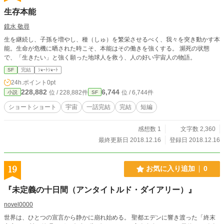
生存本能
鏡水 敬尋
生を継続し、子孫を増やし、種（しゅ）を繁栄させるべく、我々を突き動かす本
能。生命が危機に晒された時こそ、本能はその働きを強くする。 瀕死の状態
で、「生きたい」と強く願った地球人を救う、人の好い宇宙人の物語。
SF
完結
ｼｮｰﾄｼｮｰﾄ
24h.ポイント
0pt
228,882
6,744
位 / 228,882件
位 / 6,744件
小説
SF
ショートショート
宇宙
一話完結
完結
短編
感想数 1
文字数 2,360
最終更新日 2018.12.16
登録日 2018.12.16
19
お気に入り追加
0
『未定義の十日間（アンタイトルド・ダイアリー）』
novel0000
世界は、ひとつの宣言から静かに崩れ始める。 聖都エデンに響き渡った「終末