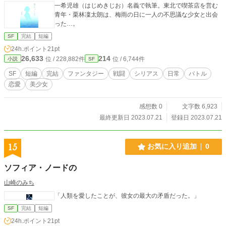
一希児雄（はじめきじお）名義で執筆。東北で喫茶店を営む
青年・栗林凜太朗は、梅雨の日に一人の不思議な少女と出会
った…。
SF
完結
短編
24h.ポイント
21pt
26,633
214
位 / 228,882件
位 / 6,744件
小説
SF
SF
短編
完結
ファンタジー
戦闘
シリアス
日常
バトル
恋愛
美少女
感想数 0
文字数 6,923
最終更新日 2023.07.21
登録日 2023.07.21
15
お気に入り追加
0
ソフィア・ノードの
山崎のみち
「人類を愛したことが、彼女の最大の矛盾だった。」
SF
完結
短編
24h.ポイント
21pt