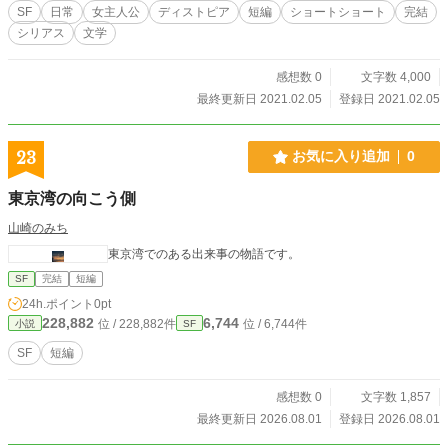
SF
日常
女主人公
ディストピア
短編
ショートショート
完結
シリアス
文学
感想数 0
文字数 4,000
最終更新日 2021.02.05
登録日 2021.02.05
23
お気に入り追加
0
東京湾の向こう側
山崎のみち
東京湾でのある出来事の物語です。
SF
完結
短編
24h.ポイント
0pt
228,882
6,744
位 / 228,882件
位 / 6,744件
小説
SF
SF
短編
感想数 0
文字数 1,857
最終更新日 2026.08.01
登録日 2026.08.01