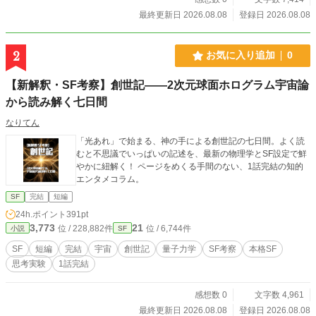
最終更新日 2026.08.08
登録日 2026.08.08
2
お気に入り追加
0
【新解釈・SF考察】創世記――2次元球面ホログラム宇宙論
から読み解く七日間
なりてん
「光あれ」で始まる、神の手による創世記の七日間。よく読
むと不思議でいっぱいの記述を、最新の物理学とSF設定で鮮
やかに紐解く！ ページをめくる手間のない、1話完結の知的
エンタメコラム。
SF
完結
短編
24h.ポイント
391pt
3,773
21
位 / 228,882件
位 / 6,744件
小説
SF
SF
短編
完結
宇宙
創世記
量子力学
SF考察
本格SF
思考実験
1話完結
感想数 0
文字数 4,961
最終更新日 2026.08.08
登録日 2026.08.08