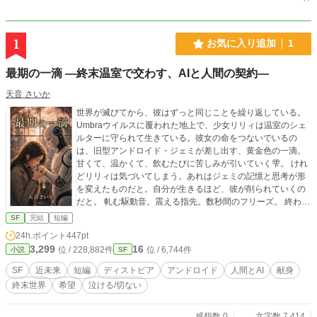
1
お気に入り追加
1
最期の一滴 —終末温室で交わす、AIと人間の契約—
天音 さいか
世界が滅びてから、彼はずっと同じことを繰り返している。
Umbraウイルスに覆われた地上で、少女リリィは温室のシェ
ルターに守られて生きている。彼女の命をつないでいるの
は、旧型アンドロイド・ジェミが差し出す、黄金色の一滴。
甘くて、温かくて、飲むたびに苦しみが引いていく雫。 けれ
どリリィは気づいてしまう。あれはジェミの記憶と思考が形
を変えたものだと。自分が生きるほど、彼が削られていくの
だと。 軋む駆動音。震える指先。数秒間のフリーズ。 終わり
は、静かに近づいている。 そして最期の夜、ジェミは最後の
SF
完結
短編
一滴を選ぶ。 ——人とAIが、命を分け合う物語。 約7,500
24h.ポイント
447pt
字。30分で読み終わる短編です。 同作品は他投稿サイトに投
3,299
16
位 / 228,882件
位 / 6,744件
小説
SF
稿しています。
SF
近未来
短編
ディストピア
アンドロイド
人間とAI
献身
終末世界
希望
泣ける/切ない
感想数 0
文字数 7,414