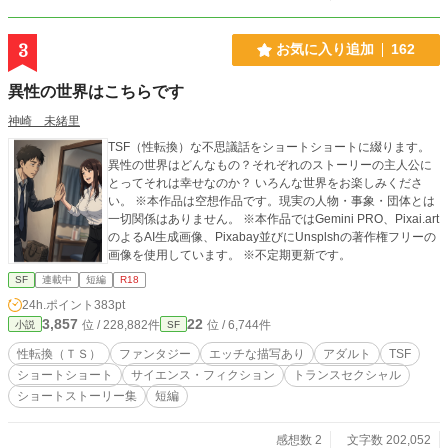
3
お気に入り追加
162
異性の世界はこちらです
神崎 未緒里
TSF（性転換）な不思議話をショートショートに綴ります。
異性の世界はどんなもの？それぞれのストーリーの主人公に
とってそれは幸せなのか？ いろんな世界をお楽しみくださ
い。 ※本作品は空想作品です。現実の人物・事象・団体とは
一切関係はありません。 ※本作品ではGemini PRO、Pixai.art
のよるAI生成画像、Pixabay並びにUnsplshの著作権フリーの
画像を使用しています。 ※不定期更新です。
SF
連載中
短編
R18
24h.ポイント
383pt
3,857
22
位 / 228,882件
位 / 6,744件
小説
SF
性転換（ＴＳ）
ファンタジー
エッチな描写あり
アダルト
TSF
ショートショート
サイエンス・フィクション
トランスセクシャル
ショートストーリー集
短編
感想数 2
文字数 202,052