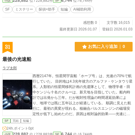
228,882
6,744
位 / 228,882件
位 / 6,744件
小説
SF
SF
ミステリー
探偵×助手
短編
AI補助利用
感想数 0
文字数 16,015
最終更新日 2026.01.07
登録日 2026.01.03
31
お気に入り追加
0
最後の光速船
ラプ太郎
西暦2147年。恒星間宇宙船「ホープ号」は、光速の70%で航
行していた。 目的地は4.3光年彼方のアルファ・ケンタウリ星
系。人類初の恒星間移民計画の先遣隊として、物理学者・田
中ケンジら十名のクルーは、新天地を目指していた。船内時
計では出発から三年。だが相対性理論の時間遅延効果によ
り、地球では既に五年以上が経過している。 順調に見えた航
行に、最初の異変が現れる。核融合パルスエンジンの磁場安
定性が低下し始めたのだ。原因は相対論的効果——光速に近
い速度で航行すると、前方から来る宇宙線のエネルギーが増
SF
完結
短編
幅され、船体と機器にダメージを与える。ローレンツ因子γ=
24h.ポイント
0pt
1.4倍に増幅された宇宙線が、超伝導磁場コイルを徐々に破壊
228,882
6,744
位 / 228,882件
位 / 6,744件
小説
SF