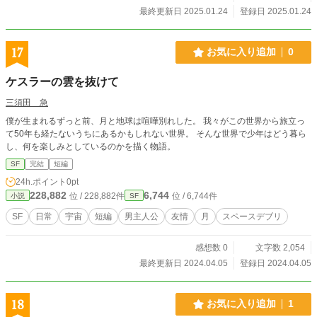
最終更新日 2025.01.24
登録日 2025.01.24
17
お気に入り追加
0
ケスラーの雲を抜けて
三須田 急
僕が生まれるずっと前、月と地球は喧嘩別れした。 我々がこの世界から旅立っ
て50年も経たないうちにあるかもしれない世界。 そんな世界で少年はどう暮ら
し、何を楽しみとしているのかを描く物語。
SF
完結
短編
24h.ポイント
0pt
228,882
6,744
位 / 228,882件
位 / 6,744件
小説
SF
SF
日常
宇宙
短編
男主人公
友情
月
スペースデブリ
感想数 0
文字数 2,054
最終更新日 2024.04.05
登録日 2024.04.05
18
お気に入り追加
1