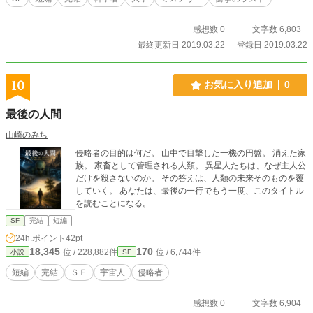
感想数 0
文字数 6,803
最終更新日 2019.03.22
登録日 2019.03.22
10
お気に入り追加
0
最後の人間
山崎のみち
侵略者の目的は何だ。 山中で目撃した一機の円盤。 消えた家
族。 家畜として管理される人類。 異星人たちは、なぜ主人公
だけを殺さないのか。 その答えは、人類の未来そのものを覆
していく。 あなたは、最後の一行でもう一度、このタイトル
を読むことになる。
SF
完結
短編
24h.ポイント
42pt
18,345
170
位 / 228,882件
位 / 6,744件
小説
SF
短編
完結
ＳＦ
宇宙人
侵略者
感想数 0
文字数 6,904