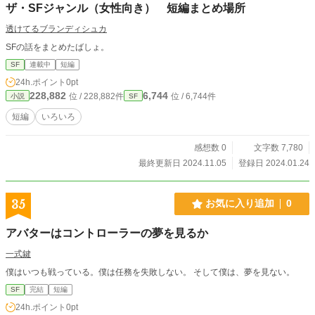
ザ・SFジャンル（女性向き） 短編まとめ場所
透けてるブランディシュカ
SFの話をまとめたばしょ。
SF
連載中
短編
24h.ポイント
0pt
228,882
6,744
位 / 228,882件
位 / 6,744件
小説
SF
短編
いろいろ
感想数 0
文字数 7,780
最終更新日 2024.11.05
登録日 2024.01.24
35
お気に入り追加
0
アバターはコントローラーの夢を見るか
一式鍵
僕はいつも戦っている。僕は任務を失敗しない。 そして僕は、夢を見ない。
SF
完結
短編
24h.ポイント
0pt