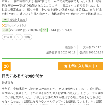
宣言」。 神の管理ログは冷酷に告げる。 かつて高次存在であった天使は、致命
的な異物――“反抗”を検知されたことにより、「魔王」へと再定義された、と。
世界の安定化まで、残り十日。 神の命を絶対の正解と信じる勇者は、自らを“主
の剣”と称し、迷いなく討伐へ向かう。 市民は恐怖と狂信のあいだで揺れ動き、
敵の名を叫ぶことで安心を得る。 だが、魔王となった元天使は日誌を記す。 そ
SF
連載中
短編
れは破壊の記録ではない。 世界が「正解」に収束していく過程を観測するため
24h.ポイント
0pt
の記録だ。 涙をノイズと断じる神。 救済を処理と呼ぶ勇者。 愛が一瞬で憎悪へ
228,882
6,744
位 / 228,882件
位 / 6,744件
小説
SF
と変換される都市。 この物語は、善悪の戦いではない。 定義と未定義の衝突。
秩序と自由の対峙。 そして、「正しさ」という名の鎖に抗う者の静かな反逆で
近未来
SF
短編
ある。 十日後、世界は救われるのか。 それとも、書き換えられるのか。 神のロ
グ、勇者の報告書、そして魔王の日誌。 三つの視点が交錯する、終末までの十
感想数 0
文字数 22,117
日間を描くダーク・システム・ファンタジー。
最終更新日 2026.02.19
登録日 2026.02.19
20
お気に入り追加
1
目先にあるのは光か闇か
神通百力
半年前、突如地面から謎のガスが噴出した。 ガスは紫色をしており、瞬く間に
全世界へと蔓延した。そのガスを浴びた大人は皆死に絶えた。しかし、十五歳以
下の子供は無事だった。 子供たちは謎のガスが蔓延する地上で生きなければな
らなくなった。小説家になろうやノベルアップ+にも投稿しています。※小説家