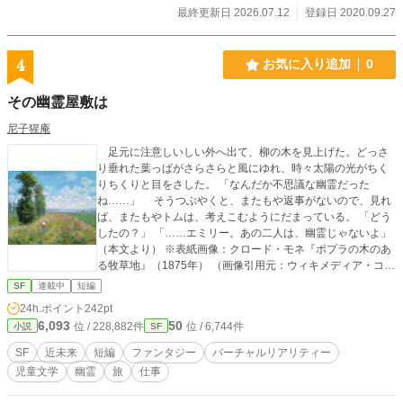
最終更新日 2026.07.12
登録日 2020.09.27
4
お気に入り追加
0
その幽霊屋敷は
尼子猩庵
足元に注意しいしい外へ出て、柳の木を見上げた。どっさ
り垂れた葉っぱがさらさらと風にゆれ、時々太陽の光がちく
りちくりと目をさした。 「なんだか不思議な幽霊だった
ね……」 そうつぶやくと、またもや返事がないので、見れ
ば、またもやトムは、考えこむようにだまっている。 「どう
したの？」 「……エミリー。あの二人は、幽霊じゃないよ」
（本文より） ※表紙画像：クロード・モネ『ポプラの木のあ
る牧草地』（1875年） （画像引用元：ウィキメディア・コモ
ンズ）
SF
連載中
短編
24h.ポイント
242pt
6,093
50
位 / 228,882件
位 / 6,744件
小説
SF
SF
近未来
短編
ファンタジー
バーチャルリアリティー
児童文学
幽霊
旅
仕事