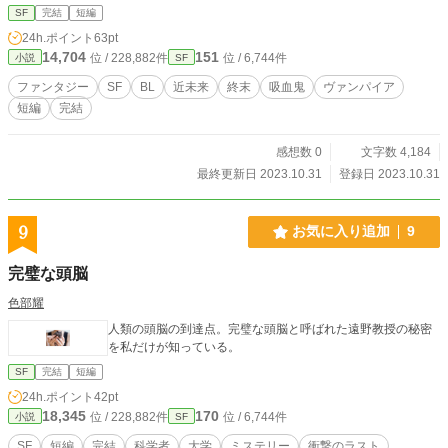
SF
完結
短編
24h.ポイント
63pt
14,704
151
位 / 228,882件
位 / 6,744件
小説
SF
ファンタジー
SF
BL
近未来
終末
吸血鬼
ヴァンパイア
短編
完結
感想数 0
文字数 4,184
最終更新日 2023.10.31
登録日 2023.10.31
9
お気に入り追加
9
完璧な頭脳
色部耀
人類の頭脳の到達点。完璧な頭脳と呼ばれた遠野教授の秘密
を私だけが知っている。
SF
完結
短編
24h.ポイント
42pt
18,345
170
位 / 228,882件
位 / 6,744件
小説
SF
SF
短編
完結
科学者
大学
ミステリー
衝撃のラスト