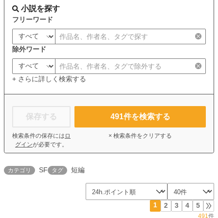
小説を探す
フリーワード
除外ワード
+ さらに詳しく検索する
保存する
491
件を検索する
検索条件の保存には
ロ
× 検索条件をクリアする
グイン
が必要です。
SF
短編
カテゴリ
タグ
1
2
3
4
5
491
件