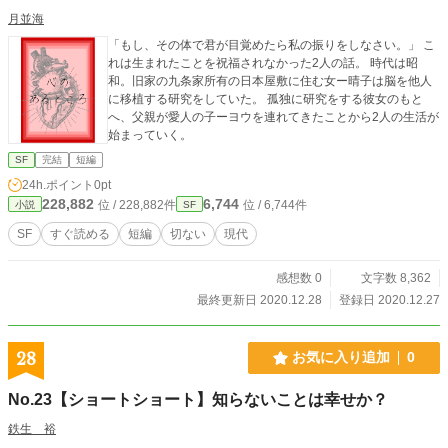
月並海
「もし、その体で君が目覚めたら私の振りをしなさい。」 こ
れは生まれたことを祝福されなかった2人の話。 時代は昭
和。旧家の九条家所有の日本屋敷に住む女ー晴子は脳を他人
に移植する研究をしていた。 孤独に研究をする彼女のもと
へ、父親が愛人の子ーヨウを連れてきたことから2人の生活が
始まっていく。
SF
完結
短編
24h.ポイント
0pt
228,882
6,744
位 / 228,882件
位 / 6,744件
小説
SF
SF
すぐ読める
短編
切ない
現代
感想数 0
文字数 8,362
最終更新日 2020.12.28
登録日 2020.12.27
28
お気に入り追加
0
No.23【ショートショート】知らないことは幸せか？
鉄生 裕