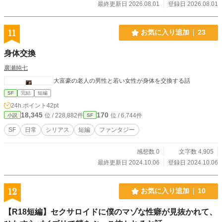
最終更新日 2026.08.01
登録日 2026.08.01
11
お気に入り追加
23
身体交換
廣瀬純七
大富豪の老人の男性と若い女性が身体を交換する話
SF
完結
短編
24h.ポイント
42pt
18,345
170
位 / 228,882件
位 / 6,744件
小説
SF
SF
日常
シリアス
短編
ファンタジー
感想数 0
文字数 4,905
最終更新日 2024.10.06
登録日 2024.10.06
12
お気に入り追加
10
【R18短編】セクサロイドに僕のマゾな性癖が見抜かれて、