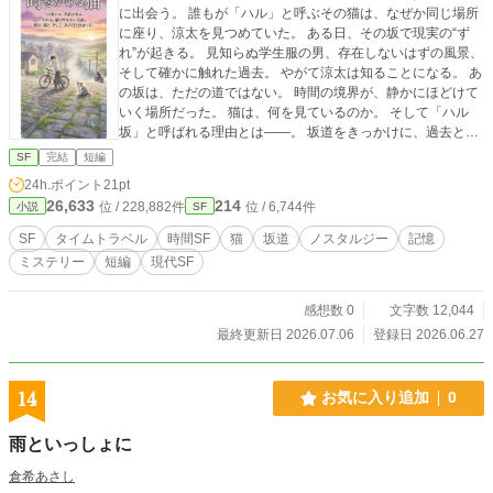
に出会う。 誰もが「ハル」と呼ぶその猫は、なぜか同じ場所
に座り、涼太を見つめていた。 ある日、その坂で現実の“ず
れ”が起きる。 見知らぬ学生服の男、存在しないはずの風景、
そして確かに触れた過去。 やがて涼太は知ることになる。 あ
の坂は、ただの道ではない。 時間の境界が、静かにほどけて
いく場所だった。 猫は、何を見ているのか。 そして「ハル
坂」と呼ばれる理由とは――。 坂道をきっかけに、過去と現
在が交差するタイムSFミステリー。
SF
完結
短編
24h.ポイント
21pt
26,633
214
位 / 228,882件
位 / 6,744件
小説
SF
SF
タイムトラベル
時間SF
猫
坂道
ノスタルジー
記憶
ミステリー
短編
現代SF
感想数 0
文字数 12,044
最終更新日 2026.07.06
登録日 2026.06.27
14
お気に入り追加
0
雨といっしょに
倉希あさし