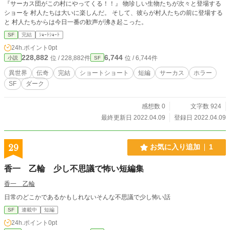
『サーカス団がこの村にやってくる！！』 物珍しい生物たちが次々と登場する
ショーを 村人たちは大いに楽しんだ。 そして、彼らが村人たちの前に登場する
と 村人たちからは今日一番の歓声が沸き起こった。
SF
完結
ｼｮｰﾄｼｮｰﾄ
24h.ポイント
0pt
228,882
6,744
位 / 228,882件
位 / 6,744件
小説
SF
異世界
伝奇
完結
ショートショート
短編
サーカス
ホラー
SF
ダーク
感想数 0
文字数 924
最終更新日 2022.04.09
登録日 2022.04.09
29
お気に入り追加
1
香一 乙輪 少し不思議で怖い短編集
香一 乙輪
日常のどこかであるかもしれないそんな不思議で少し怖い話
SF
連載中
短編
24h.ポイント
0pt