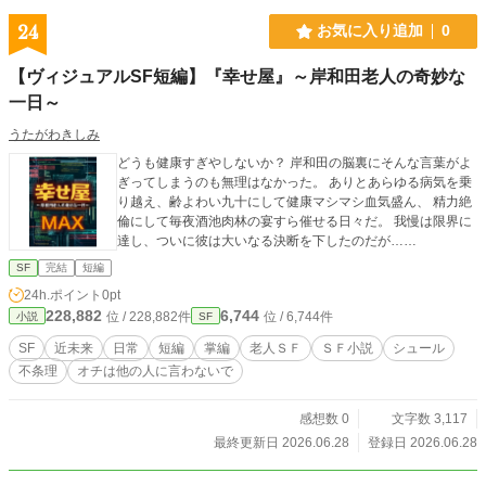
24
お気に入り追加
0
【ヴィジュアルSF短編】『幸せ屋』～岸和田老人の奇妙な
一日～
うたがわきしみ
どうも健康すぎやしないか？ 岸和田の脳裏にそんな言葉がよ
ぎってしまうのも無理はなかった。 ありとあらゆる病気を乗
り越え、齢よわい九十にして健康マシマシ血気盛ん、 精力絶
倫にして毎夜酒池肉林の宴すら催せる日々だ。 我慢は限界に
達し、ついに彼は大いなる決断を下したのだが……
SF
完結
短編
24h.ポイント
0pt
228,882
6,744
位 / 228,882件
位 / 6,744件
小説
SF
SF
近未来
日常
短編
掌編
老人ＳＦ
ＳＦ小説
シュール
不条理
オチは他の人に言わないで
感想数 0
文字数 3,117
最終更新日 2026.06.28
登録日 2026.06.28