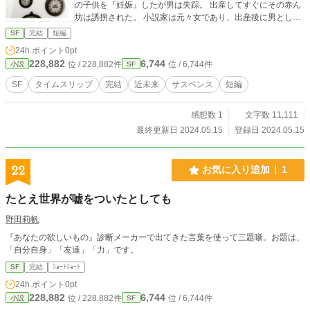
の子供を『妊娠』したが男は失踪。 出産してすぐにその赤ん
坊は誘拐された。 小説家は元々女であり、出産後に男として
生きるようになったと告白する。 自分の人生を壊した男が憎
SF
完結
短編
いと嘆く男。 話を聞き終えた大将は「自分の仕事を引き継ぐ
24h.ポイント
0pt
代わりに、その憎き男の元へ案内する」と話を持ち掛ける。
228,882
6,744
位 / 228,882件
位 / 6,744件
小説
SF
半信半疑ながらも共に過去にタイムスリップする2人。 しか
し、男が過去に戻って恋に落ちた相手は、まだ女だった頃の
SF
タイムスリップ
完結
近未来
サスペンス
短編
自分自身であった。 人生を壊した男はまさに自分だったの
だ。 誘拐された赤ん坊、大将、通り魔にもまた信じ難い繋が
感想数 1
文字数 11,111
りがあった。 想像を絶する謎に翻弄されつつも、解き明かさ
れていく数々の真実とは？ 時空を移動しながら自らの宿命と
最終更新日 2024.05.15
登録日 2024.05.15
対峙する男たちを描いたSFサスペンスストーリー。
22
お気に入り追加
1
たとえ世界が嘘をついたとしても
野田莉帆
『あなたの欲しいもの』診断メーカーで出てきた言葉を使って三題噺。お題は、
「自分自身」「友達」「力」です。
SF
完結
ｼｮｰﾄｼｮｰﾄ
24h.ポイント
0pt
228,882
6,744
位 / 228,882件
位 / 6,744件
小説
SF