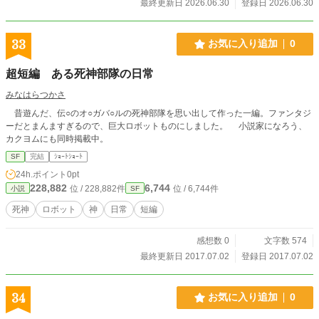
じ過ちを繰り返さない。地下基地、磁気シールド、フレア予
最終更新日 2026.06.30
登録日 2026.06.30
測システム。科学の力で、新世界に根付く決意をする。 これ
は、光速の70%で宇宙を航行し、相対論的効果と戦い、地球
の滅亡を知り、それでも希望を捨てずに新世界を切り拓いた
33
お気に入り追加
0
十人の物語。厳密な物理法則に基づいた、本格ハードSFの傑
作。
超短編 ある死神部隊の日常
みなはらつかさ
昔遊んだ、伝○のオ○ガバ○ルの死神部隊を思い出して作った一編。ファンタジ
ーだとまんますぎるので、巨大ロボットものにしました。 小説家になろう、
カクヨムにも同時掲載中。
SF
完結
ｼｮｰﾄｼｮｰﾄ
24h.ポイント
0pt
228,882
6,744
位 / 228,882件
位 / 6,744件
小説
SF
死神
ロボット
神
日常
短編
感想数 0
文字数 574
最終更新日 2017.07.02
登録日 2017.07.02
34
お気に入り追加
0