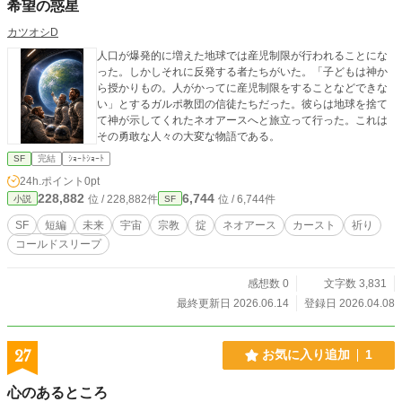
希望の惑星
カツオシD
人口が爆発的に増えた地球では産児制限が行われることにな
った。しかしそれに反発する者たちがいた。「子どもは神か
ら授かりもの。人がかってに産児制限をすることなどできな
い」とするガルポ教団の信徒たちだった。彼らは地球を捨て
て神が示してくれたネオアースへと旅立って行った。これは
その勇敢な人々の大変な物語である。
SF
完結
ｼｮｰﾄｼｮｰﾄ
24h.ポイント
0pt
228,882
6,744
位 / 228,882件
位 / 6,744件
小説
SF
SF
短編
未来
宇宙
宗教
掟
ネオアース
カースト
祈り
コールドスリープ
感想数 0
文字数 3,831
最終更新日 2026.06.14
登録日 2026.04.08
27
お気に入り追加
1
心のあるところ