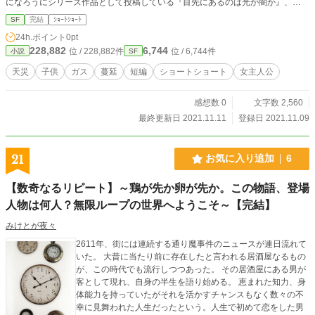
になろうにシリーズ作品として投稿している『目先にあるのは光か闇か』、
『続・目先にあるのは光か闇か』、『続・目先にあるのは光か闇か～FINAL～』
SF
完結
ｼｮｰﾄｼｮｰﾄ
をこちらではまとめて投稿しています。
24h.ポイント
0pt
228,882
6,744
位 / 228,882件
位 / 6,744件
小説
SF
天災
子供
ガス
蔓延
短編
ショートショート
女主人公
感想数 0
文字数 2,560
最終更新日 2021.11.11
登録日 2021.11.09
21
お気に入り追加
6
【数奇なるリピート】～鶏が先か卵が先か。この物語、登場
人物は何人？無限ループの世界へようこそ～【完結】
みけとが夜々
2611年、街には連続する通り魔事件のニュースが連日流れて
いた。 大昔に当たり前に存在したと言われる居酒屋なるもの
が、この時代でも流行しつつあった。 その居酒屋にある男が
客として現れ、自身の半生を語り始める。 恵まれた知力、身
体能力を持っていたがそれを活かすチャンスもなく数々の不
幸に見舞われた人生だったという。人生で初めて恋をした男