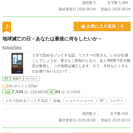
感想数 0
文字数 5,389
最終更新日 2026.08.09
登録日 2026.08.09
5
お気に入り追加
0
地球滅亡の日－あなたは最後に何をしたいか－
KotoraTales
１分で読めるゾッとする話。リスナーの皆さん、いかがお過
ごしでしょうか。皆さんご存知のとおり、あと4時間で巨大隕
石が衝突し、この地球は滅亡します。さて、今日もたくさん
のお便りをいただいて…
SF
連載中
ｼｮｰﾄｼｮｰﾄ
24h.ポイント
200pt
7,538
84
位 / 228,882件
位 / 6,744件
小説
SF
１分で読めるゾッとする話
短編
ショートショート
SF
コメディ
感想数 0
文字数 939
最終更新日 2026.08.08
登録日 2026.08.01