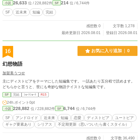
26,633
214
位 / 228,882件
位 / 6,744件
小説
SF
SF
近未来
短編
完結
感想数 0
文字数 1,278
最終更新日 2026.08.01
登録日 2026.08.01
16
お気に入り追加
0
幻想物語
加賀美うつせ
主にディストピアをテーマにした短編集です。 一話あたり五分程で読めます。
どちらかと言うと、世にも奇妙な物語テイストな短編集です。
SF
完結
ｼｮｰﾄｼｮｰﾄ
R15
24h.ポイント
0pt
228,882
6,744
位 / 228,882件
位 / 6,744件
小説
SF
SF
アンドロイド
近未来
短編
恋愛
ディストピア
ユートピア
ギャグ要素あり
シリアス
不定期更新（思いついたら書くスタイル）
感想数 0
文字数 36,490