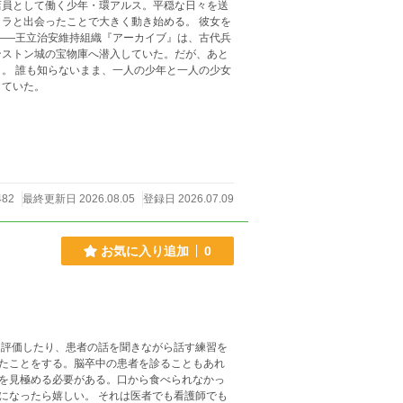
店員として働く少年・環アルス。平穏な日々を送
出会ったことで大きく動き始める。 彼女を
ンストン城の宝物庫へ潜入していた。だが、あと
の少女
していた。
482
最終更新日 2026.08.05
登録日 2026.07.09
お気に入り追加
0
を評価したり、患者の話を聞きながら話す練習を
たことをする。脳卒中の患者を診ることもあれ
を見極める必要がある。口から食べられなかっ
になったら嬉しい。 それは医者でも看護師でも