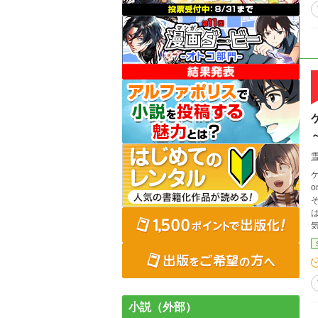
onti
気
小説（外部）