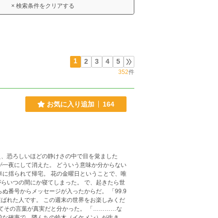
× 検索条件をクリアする
1
2
3
4
5
352
件
お気に入り追加
164
え、恐ろしいほどの静けさの中で目を覚ました
％が一夜にして消えた。 どういう意味か分からない
車に揺られて帰宅。 花の金曜日ということで、唯
らいつの間にか寝てしまった。 で、起きたら世
選ばれた人です。 この週末の世界をお楽しみくだ