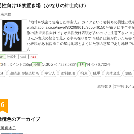
男性向け18禁置き場（かなりの紳士向け）
宝者来価
『地球を快楽で侵略した宇宙人』 カイタという妻持ちの男性と後輩の宇宙人ブルーマンを中心とした話 https://ww
w.alphapolis.co.jp/novel/802089615/86554615
別の話 ※男性向けですが男性受け表現が多いのでご注意下さい ※女性受け表現もあります ※BLのつもりはありま
せんが表現の都合で見える事も在ります ※続きは気が向いたら書く ・NH 激しい性的な表現が無い話 ・TS 
化表現がある話 ※この星は地球とよくにた別の惑星であり地球でいう1秒で100年経過しますので未成年は出ませ
ん
SF
連載中
短編
R18
5,305
44
24h.ポイント
255pt
位 / 228,583件
位 / 6,732件
小説
SF
SF
連続絶頂/快楽堕ち
宇宙人
強制絶頂
拘束
触手
肉体改造
媚薬
感想数 0
文字数 104,
6
橄欖色のアーカイブ
藍川 卯木子