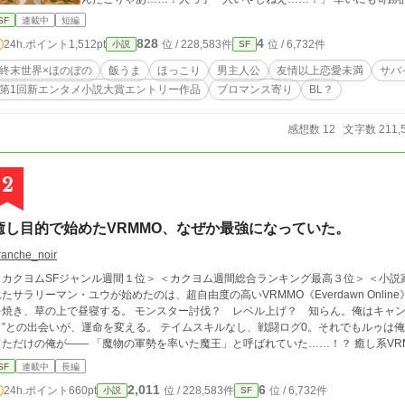
た！ 助かったぜ、鈴木！ お前がいたら何とかなる気がする！ 「……とりあえず、飯を食おう。腹が減っては戦は
SF
連載中
短編
できぬ、だ！」 これは偶然にもマンションの隣同士で生き残った 俺田中と、隣の鈴木の 終末飯うまスローライフ
828
4
24h.ポイント
1,512pt
位 / 228,583件
位 / 6,732件
小説
SF
の話。 ※※ 第1回新エンタメ小説大賞エントリー作品です。皆様の一票、お待ちしております！ 表紙のみAIでイラ
スト作成したものを編集しました。
終末世界×ほのぼの
飯うま
ほっこり
男主人公
友情以上恋愛未満
サバ
第1回新エンタメ小説大賞エントリー作品
ブロマンス寄り
BL？
感想数 12
文字数 211,
2
癒し目的で始めたVRMMO、なぜか最強になっていた。
ranche_noir
＜カクヨムSFジャンル週間１位＞ ＜カクヨム週間総合ランキング最高３位＞ ＜小説家にな
れたサラリーマン・ユウが始めたのは、超自由度の高いVRMMO《Everdawn Onli
、草の上で昼寝する。 モンスター討伐？ レベル上げ？ 知らん。俺はキャンプがしたいんだ。 ところが偶然懐いた“仔竜ル
”との出会いが、運命を変える。 テイムスキルなし、戦闘ログ0。それでもルゥは俺から離れない。 そして気
ただけの俺が―― 「魔物の軍勢を率いた魔王」と呼ばれていた……！？ 癒し系VRMMO生活、誤認されながら進行中！ 本人その気
も周囲は大騒ぎ！ ▶モフモフと焚き火と、ちょっとの冒険。 ▶のんびり系異色VRMMOファンタジー、ここに開幕！ カクヨ
SF
連載中
長編
ムで先行配信してます！
2,011
6
24h.ポイント
660pt
位 / 228,583件
位 / 6,732件
小説
SF