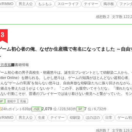
VRMMO
男主人公
もふもふ
スローライフ
テイマー
掲示板
ファン
感想数 2
文字数 122,
3
ゲーム初心者の俺、なぜか生産職で有名になってました ～自由
～
雪月夜狐
書籍情報
ゲーム初心者の男子高校生・朝霧悠斗は、誕生日プレゼントとして幼馴染二人から、今話題のフ
er Online》を贈られる。 しかし悠斗は、ゲームの知識がほとんどない超初心者。 レベル上げ？ 効率プレイ？ レア装備周回？
そんな“ゲームの常識”を知らない悠斗は、自由奔放な幼馴染たちに振り回されながら、マイ
は拠点を整えたほうがよくないか？」 「この子、お腹空いてそうだな」 「壊れたなら修理したほ
ない行動こそが、普通のプレイヤーでは辿り着けない発見へと繋がっていた。 モンスター用のご飯作り、便利な道具の開発、テイ
ムした小さな魔物たちとの生活。 戦うよりも、“快適に遊ぶこと”を優先していたは
SF
連載中
長編
『あの初心者クラフター、また変なもの作ってる』 『なんでそのモンスター懐いてるん
2,079
7
24h.ポイント
639pt
位 / 228,583件
位 / 6,732件
小説
SF
ームだからこそ味わえる、リアルな料理の匂い、素材の手触り、モンスターたちとの
由すぎる幼馴染たちと一緒に、自分だけの楽しみ方でVR世界を満喫していく、ほのぼ
VRMMO
男主人公
生産
テイマー
幼馴染
ほのぼの
日常
ゲーム初
感想数 7
文字数 128,