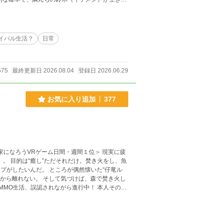
イバル生活？
日常
575
最終更新日 2026.08.04
登録日 2026.06.29
お気に入り追加
377
ろうVRゲーム日間・週間１位＞ 現実に疲
ne》。 目的は“癒し”ただそれだけ。焚き火をし、魚
づけば、森で焚き火し