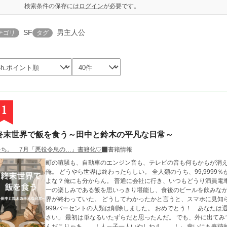
検索条件の保存には
ログイン
が必要です。
SF
男主人公
テゴリ
タグ
1
終末世界で飯を食う～田中と鈴木の平凡な日常～
をち。 7月「悪役令息の…」書籍化♡
書籍情報
町の喧騒も、自動車のエンジン音も、テレビの音も何もかもが消
俺。 どうやら世界は終わったらしい。 全人類のうち、99,9999
よな？俺にも分からん。 普通に会社に行き、いつもどうり満員電
一の楽しみである飯を思いっきり堪能し、食後のビールを飲みなが
界が終わっていた。 どうしてわかったかと言うと、スマホに見知らぬ番号からメッセージが入ったからだ。 「99.9
999パーセントの人類は削除しました。 おめでとう！ あなたは
さい」 最初は単なるいたずらだと思ったんだ。 でも、外に出てみてその言葉が真実だと分かった。 「…………な
んだこりゃあ……！人っ子一人いやしねえ……！」 幸いにも奇跡的な確率で、隣んちの鈴木（イケメン）が生きて