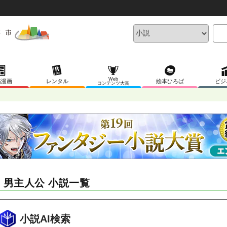
Web
稿漫画
レンタル
絵本ひろば
ビジ
コンテンツ大賞
F 男主人公 小説一覧
小説AI検索