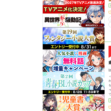
b
を焼き
ゥ
て
なし、で