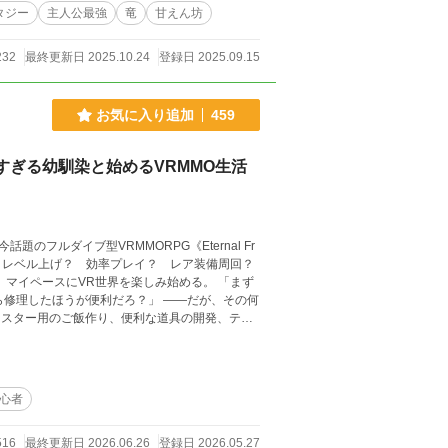
タジー
主人公最強
竜
甘えん坊
232
最終更新日 2025.10.24
登録日 2025.09.15
お気に入り追加
459
すぎる幼馴染と始めるVRMMO生活
ルダイブ型VRMMORPG《Eternal Fr
ペースにVR世界を楽しみ始める。 「まず
うが便利だろ？」 ――だが、その何
ずなのに、いつの間にか掲示板では有名人扱い。
だ？』 『攻略勢より楽しそうなのずるい』 ゲ
触れ合い。 これは、ゲーム初心者の少年が、自
の日常VRMMOファンタジー。
心者
516
最終更新日 2026.06.26
登録日 2026.05.27