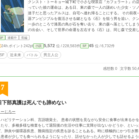
クンスト・トーキョー城下町で小さな喫茶店『カフェラート』の
っていた彼の運命は、ある日、東の森で一人の謎めいた少女・ソノラと
迷子だと思ったアルスは、自宅へ連れ帰ることにする。 その前夜――王立治安維持組織『アーカイブ』は、古代兵
器アンビジブルを復活させる鍵となる《石》を狙う男を追い、ク
一歩のところで漆黒の鳥が石を奪い去り、東の森へ落としてしまう。 誰も知らないまま、一人の少年と一人
の出会い、そして世界の命運を左右する《石》は、同じ森で交差
SF
連載中
長編
5,572
45
24h.ポイント
242pt
位 / 228,583件
位 / 6,732件
小説
SF
SF
近未来
バトル
男主人公
感想数 0
文字数 50,
7
日下部真護は死んでも諦めない
よーじろー
リハビリテーション科、言語聴覚士。 患者の状態を見ながら安全に食事が出来るか
したり、多種多様な検査をして退院後の生活や仕事に支障が出ないかどうか、といっ
ば、肺炎や循環器疾患、難病指定の疾患を診ることもある。時に積極的にかつ引き際
た患者が少しでも食べられるようになったり、話せなかった人が少しでも話せるよう