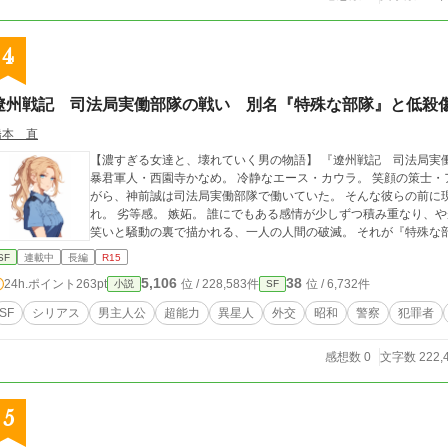
4
遼州戦記 司法局実働部隊の戦い 別名『特殊な部隊』と低殺
橋本 直
【濃すぎる女達と、壊れていく男の物語】 『遼州戦記 司法局実働部隊の戦い』第七部 最強幼女クバルカ・ラン。
暴君軍人・西園寺かなめ。 冷静なエース・カウラ。 笑顔の策士・アメリア。 強烈な個性を持つ女性達に囲まれな
がら、神前誠は司法局実働部隊で働いていた。 そんな彼らの前に現れたのは、水島徹という一人の男。 法術への憧
れ。 劣等感。 嫉妬。 誰にでもある感情が少しずつ積み重なり、やがて犯罪へと変わっていく。 個性的な仲間達の
笑いと騒動の裏で描かれる、一人の人間の破
SF
連載中
長編
R15
5,106
38
24h.ポイント
263pt
位 / 228,583件
位 / 6,732件
小説
SF
SF
シリアス
男主人公
超能力
異星人
外交
昭和
警察
犯罪者
感想数 0
文字数 222,
5