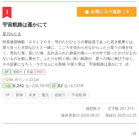
1
お気に入り追加
5
宇宙航路は遥かにて
星川わたる
特高速貨物船「ＧＳＬ２０９」号のただひとりの乗組員であった若き船乗りは、
巡り合った大切なひとと一緒に、こころを交わらせながらふたり星々の海を往
く。荒れた海、凪いだ海、忘れ去られた静寂の海――その中で拾ったかけがえの
ないものを船に乗せて。ふたりが紡ぐ長い長い航跡が、星々の海に伸びてゆく。
※小説家になろう・カクヨムにも投稿 ※第１章は「宇宙航路は遥かにて（β
版）」を加筆修正したものです ※毎週金曜投稿
SF
連載中
長編
R15
24h.ポイント
221pt
6,241
62
位 / 228,787件
位 / 6,737件
小説
SF
SF
冒険
未来
魔法
超能力
宇宙航海
感想数 0
文字数 267,373
最終更新日 2026.08.07
登録日 2025.12.25
1
件