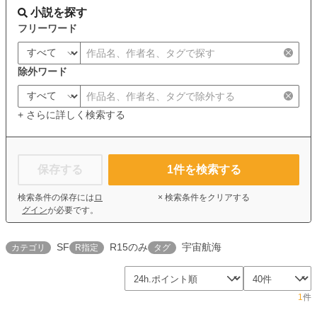
小説を探す
フリーワード
除外ワード
+ さらに詳しく検索する
保存する
1
件を検索する
検索条件の保存には
ロ
× 検索条件をクリアする
グイン
が必要です。
SF
R15のみ
宇宙航海
カテゴリ
R指定
タグ
1
件