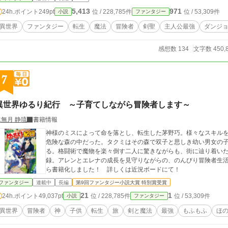
5,413
971
24h.ポイント
249pt
位 / 228,785件
位 / 53,309件
小説
ファンタジー
異世界
ファンタジー
転生
魔法
冒険者
剣聖
主人公最強
ダンジ
感想数 134
文字数 450,
7
異世界ゆるり紀行 ～子育てしながら冒険者します～
水無月 静琉
書籍情報
神様のミスによって命を落とし、転生した茅野巧。様々なスキル
危険な森の中だった。タクミはその森で双子と思しき幼い男女の
る。格闘術で魔物を楽々倒す二人に驚きながらも、街に辿り着い
録。アレンとエレナの成長を見守りながらの、のんびり冒険者生活がスタート！ ＊＊＊この
ら書籍化しました！ 詳しくは近況ボードにて！
ファンタジー
連載中
長編
第9回ファンタジー小説大賞 特別賞受賞
21
1
24h.ポイント
49,037pt
位 / 228,785件
位 / 53,309件
小説
ファンタジー
異世界
冒険者
神
子供
転生
旅
剣と魔法
最強
もふもふ
ほ