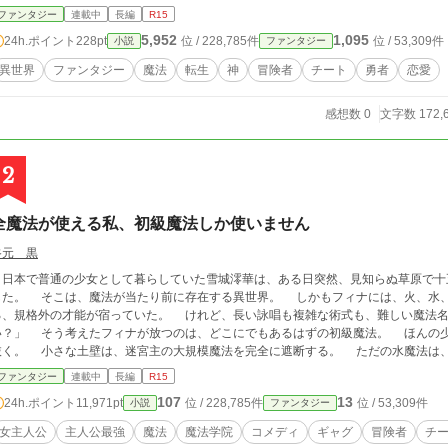
ファンタジー
連載中
長編
R15
5,952
1,095
24h.ポイント
228pt
位 / 228,785件
位 / 53,309件
小説
ファンタジー
異世界
ファンタジー
魔法
転生
神
冒険者
チート
勇者
恋愛
感想数 0
文字数 172,
2
全魔法が使える私、初級魔法しか使いません
谷元 黒
日本で普通の少女として暮らしていた雪城澪華は、ある日突然、見知らぬ草原で十
に存在する異世界。 しかもフィナには、火、水、風、土、光、闇――あらゆる属性の魔法を使え
格外の才能が宿っていた。 けれど、長い詠唱も複雑な術式も、難しい魔法名も覚えたくない。 「初級魔法だけで十分じゃな
のは、どこにでもあるはずの初級魔法。 ほんの少しの火球は、複数の標的を追尾して同時に撃ち
の大規模魔法を完全に遮断する。 ただの水魔法は、巨大な魔物を地面へ押さえつけるほど重くな
そのすべてが世界の魔法理論から外れていた。 「それのどこが初級魔法なのよ！」
ファンタジー
連載中
長編
R15
論派の少年レオン、眠たげな静寂魔法使いネム、自称一番弟子のリリカ、負けず嫌いな黒級主席エ
107
13
24h.ポイント
11,971pt
位 / 228,785件
位 / 53,309件
小説
ファンタジー
、呆れられ、時には崇拝されながら、フィナは魔法学院で新しい生活を始めていく。 しかし、彼女の魔法へ反応する古代施
い紋章を持つ謎の侵入者、そして告げられた「原初魔法」という言葉。 フィナの力は、ただ全属性を使えるだけの才能ではなか
女主人公
主人公最強
魔法
魔法学院
コメディ
ギャグ
冒険者
チ
外なのに無自覚。 世界最強級の少女が、初級魔法だけで魔法学院の常識も、強大な魔物も、古代