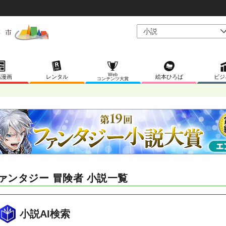
Web
稿漫画
レンタル
絵本ひろば
ビジ
コンテンツ大賞
ァンタジー 冒険者 小説一覧
小説AI検索