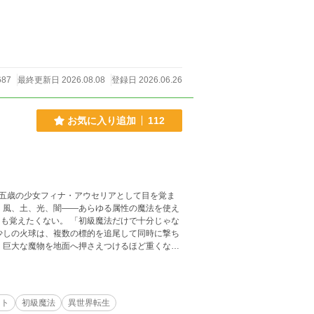
687
最終更新日 2026.08.08
登録日 2026.06.26
お気に入り追加
112
五歳の少女フィナ・アウセリアとして目を覚ま
ルナ。 仲間たちにツッコま
設、
ート
初級魔法
異世界転生