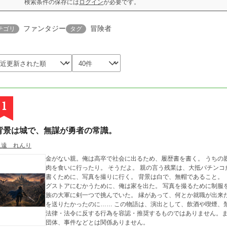
検索条件の保存には
ログイン
が必要です。
ファンタジー
冒険者
テゴリ
タグ
1
背景は城で、無謀が勇者の常識。
久遠 れんり
金がない親。俺は高卒で社会に出るため、履歴書を書く。 うちの親は、放任で良い親だ。 時折勝ったと言って、焼
肉を食いに行ったり。 そうだよ。 親の言う残業は、大抵パチンコだ。 そんな緩い家なのだが金は無い。 
書くために、写真を撮りに行く。 背景は白で、無帽であること。 「インスタントで良いよな」 近くにあるドラッ
グストアにむかうために、俺は家を出た。 写真を撮るために制服を着込んで…… 数年後、背景は城で、無謀にも魔
族の大軍に剣一つで挑んでいた。 縁があって、何とか就職が出来た
を送りたかったのに…… この物語は、演出として、飲酒や喫煙、禁止薬物の使用、暴力行為等書かれていますが、
法律・法令に反する行為を容認・推奨するものではありません。
団体、事件などとは関係ありません。