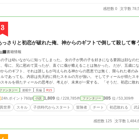
から続く謎も吹き飛ばしていく。 爽快バトルと仲間たちの掛け合い
感想数 0
文字数 78,
3
あっさりと初恋が破れた俺、神からのギフトで倒して殺して奪
ai
書籍情報
の子は幼いながらに知ってしまった。 女の子が男の子を好きになる要因は顔なのだと。 初恋が敗れたと知った四歳のティー
、母に、兄に慰めて貰ったが、直ぐに傷が癒えることは無かった。 だが、五歳になった翌日、ティールは神からのギフトを得た。
神からのギフト、それは誰しもが与えられる神からの恩恵では無く、限られた者のみ
ルであっても、内容は先天的に得たスキルの方が強い。 そしてティールが得たスキルは強奪≪スナッチ≫ そして知性。 この二つ
スキルを得たティールの思考が、考えが、未来が一変する。 「そうだ、初恋に敗れたからなんだ。そんな消し飛ぶくらい人生を楽
しんでやる！！！」 さて、ティールはその知性で何を考え、奪取≪スナッチ≫で
ファンタジー
連載中
長編
R15
1,809
305
24h.ポイント
760pt
位 / 228,785件
位 / 53,309件
小説
ファンタジー
異世界
スキル
子供時代からスタート
冒険者
チート
初恋敗れる
武
感想数 125
文字数 1,484,