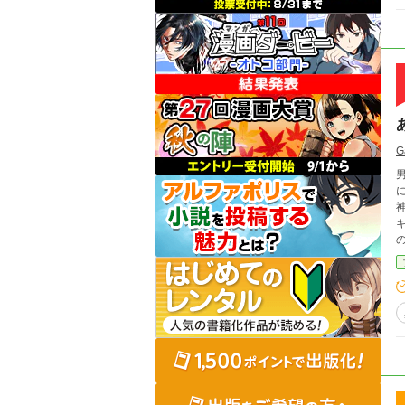
G
男
に
キ
の