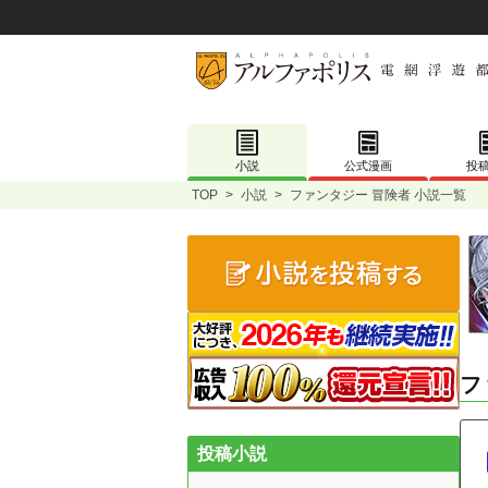
小説
公式漫画
投
TOP
>
小説
>
ファンタジー 冒険者 小説一覧
フ
投稿小説