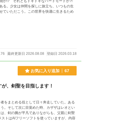
か!? それともドキドキなハードモードか?!
ある。少女は仲間を探しに旅立ち、いつもの生
せていただこう。この世界を快適に生きるため
176
最終更新日 2026.08.08
登録日 2026.03.18
お気に入り追加
67
すが、剣聖を目指します！
勇者をまとめる役として日々奔走していた。ある
まう。そして次に目覚めた時、カザザはレオとい
オは、剣の腕が平凡でありながらも、父親に剣聖