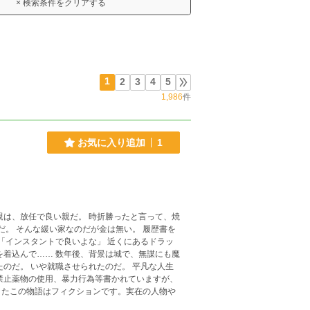
× 検索条件をクリアする
1
2
3
4
5
1,986
件
お気に入り追加
1
履歴書を
のだ。 いや就職させられたのだ。 平凡な人生
またこの物語はフィクションです。実在の人物や