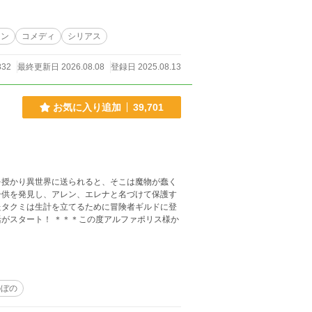
ョン
コメディ
シリアス
832
最終更新日 2026.08.08
登録日 2025.08.13
お気に入り追加
39,701
を授かり異世界に送られると、そこは魔物が蠢く
子供を発見し、アレン、エレナと名づけて保護す
たタクミは生計を立てるために冒険者ギルドに登
度アルファポリス様か
のぼの