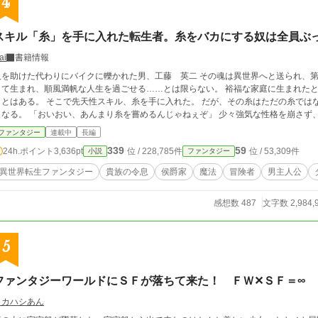
4
スキル「糸」を手に入れた転生者。糸をバカにする奴は全員ぶ
ai
書籍情報
人を助けた代わりにバイクに轢かれた男、工藤 英二 その魂は異世界へと送られ、第二の人生を
して生まれ、順風満帆な人生を過ごせる……とは限らない。 裕福な家庭に生まれた
こで先天性スキル、糸を手に入れた。 だが、その糸はただの糸ではなく、英二が生きていく上で大いに役立つスキル
となる。 「おいおい、あんまり糸を嘗めるんじゃね
ファンタジー
連載中
長編
339
59
24h.ポイント
3,636pt
位 / 228,785件
位 / 53,309件
小説
ファンタジー
異世界転生ファンタジー
貴族の令息
侯爵家
魔法
冒険者
男主人公
感想数 487
文字数 2,984,
5
ファンタジーワールドにＳＦが落ちて来た！ ＦＷ✕ＳＦ＝∞
タカハシあん