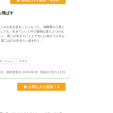
っ飛ばす
送ることになった。 侯爵家の三男と
としても、生きていいく中で面倒な壁とぶつかる
ぇぞ」 少々強気な性格を崩さず、英二は己が生きたい道を行く。
ダンジョン
スキル
931
最終更新日 2026.08.08
登録日 2021.12.01
お気に入り追加
4