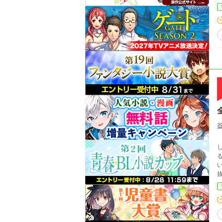
した。 そこは、魔法が当たり前
る、規
い？」 そう考えたフィナが放つ
抜く。 小さな土壁は、迷宮主
る。 本人は普通に使っているつもりなのに、
理
れ
黒
った。 最強なのに天然。 規格