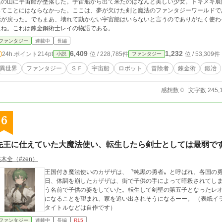
裏の山に宇宙船が墜落した。宇宙船から出て来たのはなんと美しい少女。トキメキ展開
ってことにはならなかった。ここは、夢が欠けた剣と魔法のファンタジーワールドで
活が戻った。でもまあ、壊れて動かない宇宙船はいらないと言うのでありがたく使わ
にね。これは錬金鋼術士レイの物語である。
ファンタジー
連載中
長編
6,409
1,232
24h.ポイント
214pt
位 / 228,785件
位 / 53,309件
小説
ファンタジー
異世界
ファンタジー
ＳＦ
宇宙船
ロボット
冒険者
錬金術
鍛冶
感想数 0
文字数 245,
6
先王に仕えていた大魔法使い、転生したら剣士としては最弱で
木全（#zen）
王国付き魔法使いのカザザは、〝純黒の勇者〟と呼ばれ、各国の
日、体調を崩したカザザは、街で子供の手によって暗殺されてし
う名前で子供の姿をしていた。転生して剣聖の第五子となったレ
になることを望まれ、家を追い出されそうになるーー。 （表紙イラストはAIフリーソフトを使っていますが、内容
タイトルなどは自作です）
ファンタジー
連載中
長編
R15