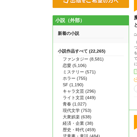
小説（外部）
新着の小説
（祝
小説作品すべて (22,265)
ファンタジー (8,581)
に思えたが。 邪
恋愛 (5,106)
ミステリー (571)
ホラー (755)
が。 自重を控えめに、持てる力をなるべくフル
SF (1,190)
キャラ文芸 (296)
り、
ライト文芸 (449)
青春 (1,027)
現代文学 (753)
大衆娯楽 (638)
経済・企業 (38)
歴史・時代 (459)
児童書・童話 (484)