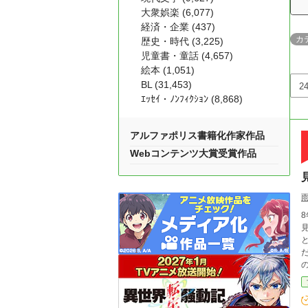
大衆娯楽 (6,077)
経済・企業 (437)
カ
歴史・時代 (3,225)
児童書・童話 (4,657)
絵本 (1,051)
BL (31,453)
ｴｯｾｲ・ﾉﾝﾌｨｸｼｮﾝ (8,868)
アルファポリス書籍化作家作品
Webコンテンツ大賞受賞作品
見知
だった。 だが、何の問
の頭に入っ
れ