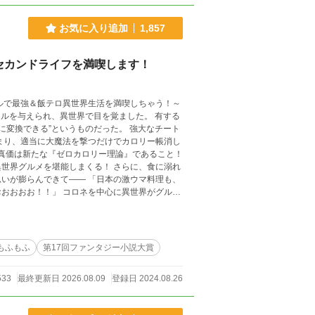
お気に入り追加
1,857
セカンドライフを満喫します！
ルで最強＆飯テロ異世界生活を満喫しちゃう！～
を与えられ、異世界で目を覚ました。 有する
きる”というものだった。 強大なチート
世界グルメを堪能しまくる！ さらに、食に溺れ
―― 「日本の激ウマ料理も、
を中心に異世界がグルメ
もふもふ
第17回ファンタジー小説大賞
533
最終更新日 2026.08.09
登録日 2024.08.26