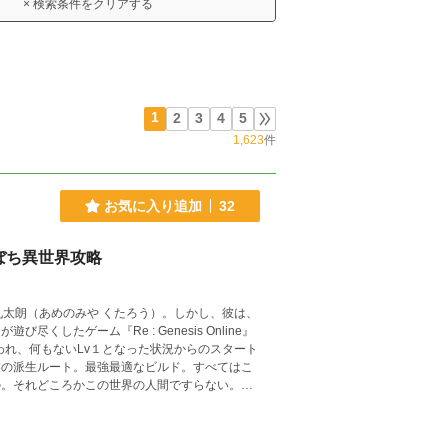
× 検索条件をクリアする
1
2
3
4
5
1,623
件
お気に入り追加
32
ぼち異世界攻略
九太朗（あめのみや くたろう）。しかし、彼は、
れ、何もないLv１となった状況からのスタート
の世界を攻略する。 ※他サイト様に