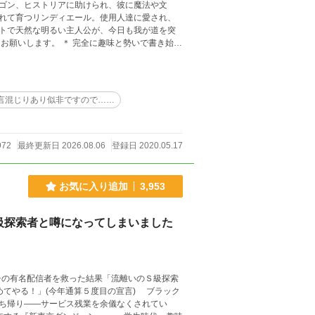
ゴン、ヒストリアに助けられ、彼に魔法や文
れて育つリンディエール。使用人達に愛され、
トで天然な明るい主人公が、今日も我が道を突
用は計画的に（笑）
言混じりあり似非ですので……
972
最終更新日 2026.08.06
登録日 2020.05.17
お気に入り追加
3,953
級探索者と噂になってしまいました
チの有名配信者を救った結果「流離いのＳ級探索
持ち帰り――サービス残業を余儀なくされてい