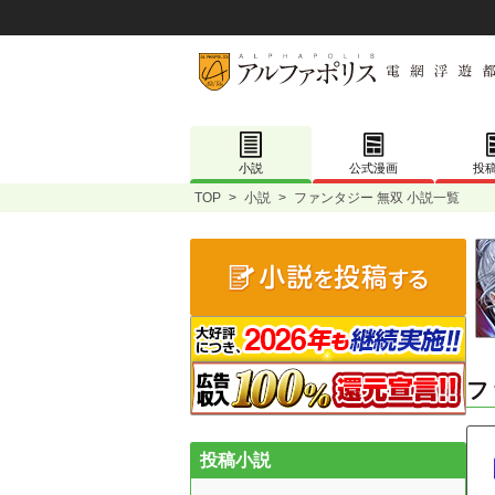
小説
公式漫画
投
TOP
>
小説
>
ファンタジー 無双 小説一覧
フ
投稿小説