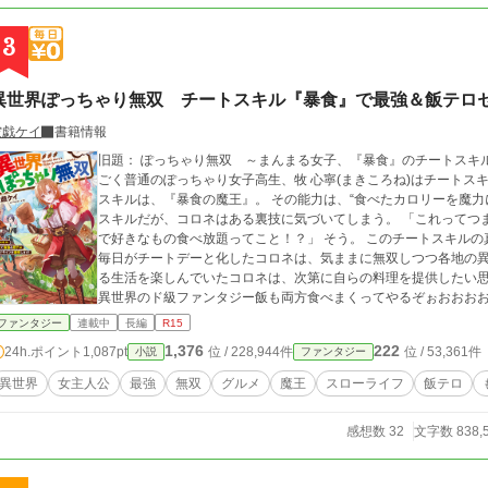
3
異世界ぽっちゃり無双 チートスキル『暴食』で最強＆飯テロ
空戯ケイ
書籍情報
旧題： ぽっちゃり無双 ～まんまる女子、『暴食』のチートスキ
ごく普通のぽっちゃり女子高生、牧 心寧(まきころね)はチートスキル
スキルは、『暴食の魔王』。 その能力は、“食べたカロリーを魔力に変換で
スキルだが、コロネはある裏技に気づいてしまう。 「これってつまり、適当に大魔法を撃つだけでカロリー帳消し
で好きなもの食べ放題ってこと！？」 そう。 このチートスキルの真価は新たな『ゼロカロリー理論』であること！
毎日がチートデーと化したコロネは、気ままに無双しつつ各地の異
る生活を楽しんでいたコロネは、次第に自らの料理を提供したい思いが膨らんできて
異世界のド級ファンタジー飯も両方食べまくってやるぞぉおおおおおおおお！！」 コロネ
に染め上げられていく！ ぽっちゃり×無双×グルメの異世界ファンタジー開幕！ ※【第17回ファンタジー小説大
ファンタジー
連載中
長編
R15
賞】で『奨励賞』を受賞しました！！！
1,376
222
24h.ポイント
1,087pt
位 / 228,944件
位 / 53,361件
小説
ファンタジー
異世界
女主人公
最強
無双
グルメ
魔王
スローライフ
飯テロ
感想数 32
文字数 838,