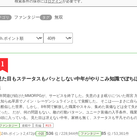
検索条件の保存には
ログイン
が必要です。
ファンタジー
無双
テゴリ
タグ
1
見た目もステータスもパッとしない中年がやりこみ知識でぼち
雨
8年間遊び続けたMMORPGが、サービスを終了した。失意のまま眠りについた雨宮 
らぬ草原でノイン・レーゲンシュラインとして覚醒した。 そこは――まさに自らが遊び尽くしたゲーム『Re : Genesis Online』
と酷似した世界。しかし、8年間で解放した職業やスキル、集めた装備などは全て失わ
題もない。敵の行動パターン。ユニーク装備の入手条件。職業の派生ルート。最強最適なビルド。すべてはこ
ている。 見た目は冴えない中年。家柄も無く、ステータスも平凡そのもの。それどころかこの世界の人間ですらない。そ
でも、その男は誰よりもこの世界について知っている。 無遠慮、かつ、非常識に。衝動的、かつ、妄動的に。しかし時には異常な
ファンタジー
連載中
長編
R15
までに冷静に。周りの目などまるで気にしない。ひたすらマイペースなノインが知識を武器にこ
536
85
24h.ポイント
2,472pt
位 / 228,944件
位 / 53,361件
小説
ファンタジー
も投稿しております。