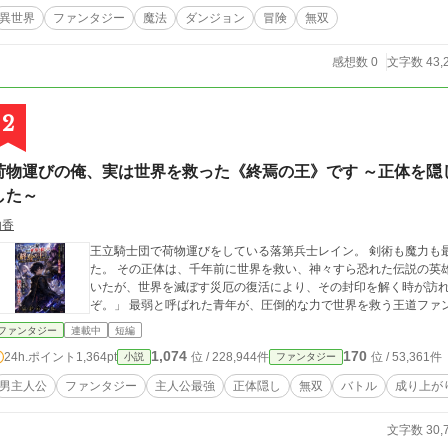
異世界
ファンタジー
魔法
ダンジョン
冒険
無双
感想数 0
文字数 43,
2
荷物運びの俺、実は世界を救った《終焉の王》です ～正体を隠
した～
由香
王立騎士団で荷物運びをしている落第兵士レイン。 剣術も魔力も最低評価の彼には、誰にも明かせない秘密があっ
た。 その正体は、千年前に世界を救い、神々すら恐れた伝説の英雄《終焉の王》。 平穏な日々を望み力を封印して
いたが、世界を滅ぼす災厄の復活により、その封印を解く時が訪れる。 「本気を出せば、この世界は少
ぞ。」 最弱と呼ばれた青年が、圧倒的な力で世界を救う王道ファ
ファンタジー
連載中
短編
1,074
170
24h.ポイント
1,364pt
位 / 228,944件
位 / 53,361件
小説
ファンタジー
男主人公
ファンタジー
主人公最強
正体隠し
無双
バトル
成り上が
文字数 30,