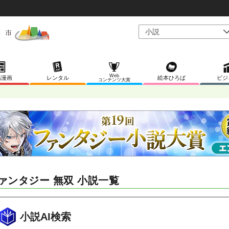
Web
稿漫画
レンタル
絵本ひろば
ビジ
コンテンツ大賞
ァンタジー 無双 小説一覧
小説AI検索