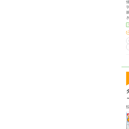
き進む！ ＊所々、方言に
K