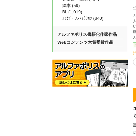
絵本 (59)
BL (1,019)
ふ
ｴｯｾｲ・ﾉﾝﾌｨｸｼｮﾝ (840)
人に溺愛
い？ 私さっきまで確か映画館にいたはずなんだ
アルファポリス書籍化作家作品
Webコンテンツ大賞受賞作品