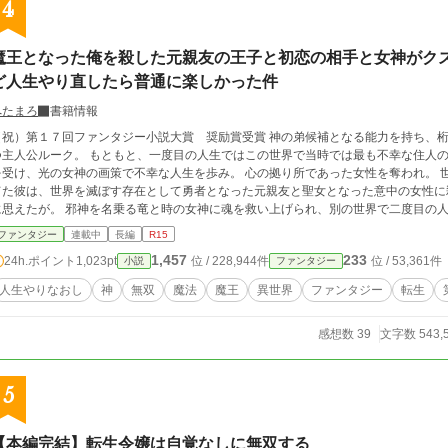
4
魔王となった俺を殺した元親友の王子と初恋の相手と女神がク
ど人生やり直したら普通に楽しかった件
へたまろ
書籍情報
）第１７回ファンタジー小説大賞 奨励賞受賞 神の弟候補となる能力を持ち、桁外れの魔力を持ち、人並み外れた身体能力を持
つ主人公ルーク。 もともと、一度目の人生ではこの世界で当時では最も不幸な住人の
を受け、光の女神の画策で不幸な人生を歩み。 心の拠り所であった女性を奪われ。 
てた彼は、世界を滅ぼす存在として勇者となった元親友と聖女となった意中の女性に
神を名乗る竜と時の女神に魂を救い上げられ、別の世界で二度目の人生を過ごした。 二度目の人生では、家族や友人
に囲まれて幸せな一生を送る。 ９９歳までの大往生ののち邪神に連れられて、三度目
ファンタジー
連載中
長編
R15
目の人生での経験を活かして頑張ってねと、時の女神様に言われて。 やり直しの機
1,457
233
24h.ポイント
1,023pt
位 / 228,944件
位 / 53,361件
小説
ファンタジー
で発揮しつつ、幸せな未来を目指して頑張る主人公。 実家の領地を発展させつつ、好
き勝手出来る役職を手に入れて、精一杯楽しむために彼は全力で日々を生きる。 家族
人生やりなおし
神
無双
魔法
魔王
異世界
ファンタジー
転生
恋愛あり、涙あり……かもしれない物語。 目下の目的は光の女神討伐。 最初の人生を壊された男の復讐の人生が、いま始ま
る……ゆるやかかつ寄り道しながら。
感想数 39
文字数 543,
5
【本編完結】転生令嬢は自覚なしに無双する