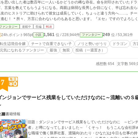
憶を思い出した者は数百年に一人いるかどうかの稀な存在。命を封印されていたドラ
字、言葉を教えてもらうようになる。両親は病弱な長男しか目になく、半ば忘れ去ら
親友のヒストリアに助けられて彼女は成長していく。ちょっと違う方向へ……。チー
合わないものもあると思います。『エセ』ですのでよろしくお願いします。 ＊ 完全に趣味と勢いで書き始め
た作品です。ちょっとした息抜き、疲れた時のサプリとしてお使いください。 ご利
ファンタジー
連載中
長編
R18
1,561
249
24h.ポイント
965pt
位 / 228,944件
位 / 53,361件
小説
ファンタジー
転生辺境伯令嬢
チートで自重できない子
ノリと勢いがうり
ドラゴン
方
元気になれるファンタジー
最強
無双
投稿（一週置き）
感想数 654
文字数 569,
7
ダンジョンでサービス残業をしていただけなのに～流離いのＳ
～
K
書籍情報
旧題：ダンジョンでサービス残業をしていただけなのに ～ピン
者」と噂になってしまいました～ 「くそっ！ もうこんな会社辞めてやる！」(今年通算５度目の宣言) ブラック
な職場で働く限界社畜、渡陽向(わたり・ひなた)は今日も仕事の