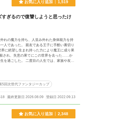
お気に入り追加
1,519
ズすぎるので復讐しようと思ったけ
一人であった。 親友である王子に手酷い裏切り
世界に絶望し生まれ持った力により魔王に成り果
殺され、失意の果てにこの世界を去った……か
の人生をまた最初の世界で過ごすことに。 二度
会……本人は、正直どっちでも良かったみたいだ
との絆、強敵と書く親友との出会い。 青春あ
第5回次世代ファンタジーカップ
518
最終更新日 2026.08.09
登録日 2022.09.13
お気に入り追加
2,348