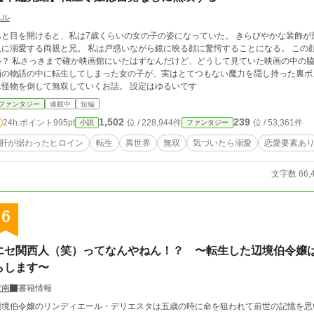
ベル
と目を開けると、私は7歳くらいの女の子の姿になっていた。 きらびやかな装飾が施された部屋に、ふかふかのベット。忠実な使用
する両親と兄。 私は戸惑いながら鏡に映る顔に驚愕することになる。 この顔って、マルスティア伯爵令嬢の幼少期じゃな
けど、どうして見ていた映画の中の脇役になってしまっているの？！ 映画化された漫
画の物語の中に転生してしまった女の子が、実はとてつもない魔力を隠し持った裏ボ
ん怪物を倒して無双していくお話。 設定はゆるいです
ファンタジー
連載中
短編
1,502
239
24h.ポイント
995pt
位 / 228,944件
位 / 53,361件
小説
ファンタジー
肝が据わったヒロイン
転生
異世界
無双
気づいたら溺愛
恋愛要素あ
文字数 66,
6
エセ関西人（笑）ってなんやねん！？ 〜転生した辺境伯令嬢
らします〜
紫南
書籍情報
辺境伯令嬢のリンディエール・デリエスタは五歳の時に命を狙われて前世の記憶を思