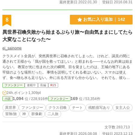
最終更新日 2022.01.30
登録日 2016.08.31
8
お気に入り追加
142
異世界召喚失敗から始まるぶらり旅〜自由気ままにしてたら
大変なことになった〜
ei_sainome
クラスメイト全員が、突然異世界に召喚されてしまった。 けれど、謁見の間に
通されて王様から「我が国を救ってほしい」と頼まれる――そんなお約束は始ま
らない。 教室が光に包まれた次の瞬間、目を覚ましたのは、王城の地下にある
牢獄のような場所だった。 事情を説明してくれる者はいない。スマホは使え
ず、食べ物も水も足りない。外に出る方法すら分からない。 それでも、彼らの
身体には異世界に適応するための変化が起きていた。 鑑定、収納、結界、回
ファンタジー
連載中
長編
R15
復、転移、念力、魔術――身に覚えのない力を手に入れたクラスメイトたちは、
24h.ポイント
1,309pt
戸惑いながらも地下遺跡からの脱出を目指す。 人間不信で集団行動が苦手な乃
1,094
169
位 / 228,916件
位 / 53,354件
小説
ファンタジー
愛。 自由奔放で謎の不登校生・沙奈。 クラスの中で孤立していた二人は、互い
を放っておけないまま、少しずつ行動を共にするようになる。 勝手に召喚され
異世界
ファンタジー
クラス召喚
チート
残酷描写あり
女主人公
た高校生たちは、英雄でも兵器でもない。 力があっても、異世界に順応できる
冒険/旅
神
群像劇
二人旅
とは限らない。 常識も、価値観も、生態も、信仰も違う世界で、まずは生き延
びるところから始めなければならなかった。 そして地下から抜け出した先で、
彼らは知ることになる。 自分たちを召喚した者たちの事情も、この世界の歴史
文字数 283,713
も、魔族と呼ばれる者たちの正体も、聞かされていた物語とは少しずつ違ってい
最終更新日 2026.08.08
登録日 2023.12.13