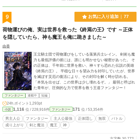
るのだと。 これは、はみ出し者少女二人と、異世界に放り込まれたクラスメイ
トたちが、それぞれの居場所と生き方を見つけていく物語。 ※他サイトでも同
作を投稿しています。
9
お気に入り追加
77
荷物運びの俺、実は世界を救った《終焉の王》です ～正体
を隠していたら、神も魔王も俺に跪きました～
由香
王立騎士団で荷物運びをしている落第兵士レイン。 剣術も魔
力も最低評価の彼には、誰にも明かせない秘密があった。 そ
の正体は、千年前に世界を救い、神々すら恐れた伝説の英雄
《終焉の王》。 平穏な日々を望み力を封印していたが、世界
を滅ぼす災厄の復活により、その封印を解く時が訪れる。
「本気を出せば、この世界は少し壊れるぞ。」 最弱と呼ばれ
た青年が、圧倒的な力で世界を救う王道ファンタジー！
ファンタジー
連載中
短編
24h.ポイント
1,293pt
1,116
171
位 / 228,916件
位 / 53,354件
小説
ファンタジー
男主人公
ファンタジー
主人公最強
正体隠し
無双
バトル
成り上がり
剣と魔法
魔王
神
文字数 30,772