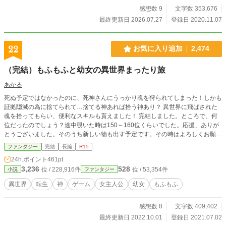
感想数 9
文字数 353,676
最終更新日 2026.07.27
登録日 2020.11.07
22
お気に入り追加
2,474
（完結）もふもふと幼女の異世界まったり旅
あかる
死ぬ予定ではなかったのに、死神さんにうっかり魂を狩られてしまった！しかも
証拠隠滅の為に捨てられて…捨てる神あれば拾う神あり？ 異世界に飛ばされた
魂を拾ってもらい、便利なスキルも貰えました！ 完結しました。ところで、何
位だったのでしょう？途中覗いた時は150～160位くらいでした。応援、ありが
とうございました。そのうち新しい物も出す予定です。その時はよろしくお願い
します。
ファンタジー
完結
長編
R15
24h.ポイント
461pt
3,236
528
位 / 228,916件
位 / 53,354件
小説
ファンタジー
異世界
転生
神
ゲーム
女主人公
幼女
もふもふ
感想数 8
文字数 409,402
最終更新日 2022.10.01
登録日 2021.07.02