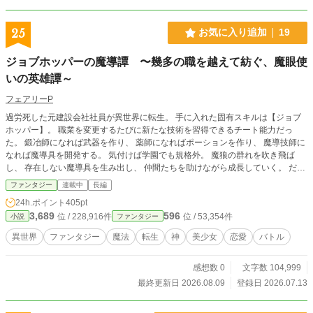
25
お気に入り追加
19
ジョブホッパーの魔導譚 〜幾多の職を越えて紡ぐ、魔眼使
いの英雄譚～
フェアリーP
過労死した元建設会社社員が異世界に転生。 手に入れた固有スキルは【ジョブ
ホッパー】。 職業を変更するたびに新たな技術を習得できるチート能力だっ
た。 鍛冶師になれば武器を作り、 薬師になればポーションを作り、 魔導技師に
なれば魔導具を開発する。 気付けば学園でも規格外。 魔狼の群れを吹き飛ば
し、 存在しない魔導具を生み出し、 仲間たちを助けながら成長していく。 だが
本人の夢はただ一つ。 「せっかく異世界に来たんだから、世界中を旅してみた
ファンタジー
連載中
長編
い」 これは転職を繰り返した男が、あらゆる職業を極めながら異世界を駆け上
24h.ポイント
405pt
がる成長ファンタジー。
3,689
596
位 / 228,916件
位 / 53,354件
小説
ファンタジー
異世界
ファンタジー
魔法
転生
神
美少女
恋愛
バトル
感想数 0
文字数 104,999
最終更新日 2026.08.09
登録日 2026.07.13