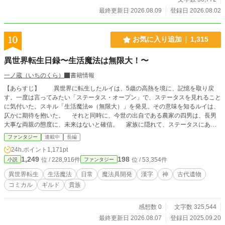
最終更新日 2026.08.09
登録日 2026.08.02
10
お気に入り追加
1,315
異世界転生日録〜生活魔法は無限大！〜
一ノ蔵（いちのくら）
書籍情報
【あらすじ】 異世界に転生したルイは、5歳の高熱を境に、記憶を取り戻
す。一度は言ってみたい「ステータス・オープン」で、ステータスを見れること
に気付いた。スキル「生活魔法∞（無限大）」を発見。その意味を知るルイは、
仄かに期待を抱いた。 それと同時に、今世の出自である農家の四男は、長男
大事な両親の態度に、未来はないと確信。 家族に隠れて、ステータスにあっ
たスキルの一つ「鑑定」を使い、村のお婆（薬師）相手に、金策を開始。 十
ファンタジー
連載中
長編
歳の時に行われたスキル鑑定の結果を父に伝えたが、農家向きのスキルではなか
24h.ポイント
1,171pt
ったルイは「家の役には立たない」と判断され、早々に家を追い出される。
1,249
198
位 / 228,916件
位 / 53,354件
小説
ファンタジー
だが、追放ありがとう！とばかりに、生活魔法を知るべく、図書館がある街を
目指すことにしたルイ。 最初に訪れた街・ゼントで、冒険者登録を済ませ
異世界転生
生活魔法
日常
魔法具開発
漢字
神
古代遺物
る。だがそのギルドの資料室で、前世の文字である漢字が、この世界の魔法文字
コミカル
ギルド
貴族
だという事実を知ることになる。 この世界の魔法文字を試したルイは、魔法
文字の奥深さに気づいてしまった。バレないように慎重に……と行動しているつ
もりのルイだが、そんな彼に奇妙な称号が増えて行く。 そして、冒険者ギル
感想数 0
文字数 325,544
ドのギルドマスターや、魔法具師のバレンと共に過ごすうちに、バレンのお師匠
最終更新日 2026.08.07
登録日 2025.09.20
様の危機を知る。 そして彼に会いにいくことになったが、その目的地が、図