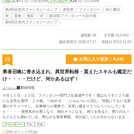
2,577
426
位 / 228,916件
位 / 53,354件
小説
ファンタジー
したスキルを自分のものに出来るものであった。 そしてクレイは元居た世界
に転生しゼノアとして二度目の人生を始める。ここから前世での惨めな人生を振
第4回次世代ファンタジーカップ
異世界
ファンタジー
剣と魔法
り払うように神級スキルを引っ提げて冒険者として突き進む少年ゼノアの物語が
神
冒険
無双
SF
第18回ファンタジー小説大賞
始まる。
第6回次世代ファンタジーカップ
感想数 38
文字数 423,942
最終更新日 2026.07.27
登録日 2023.11.05
19
お気に入り追加
5,241
勇者召喚に巻き込まれ、異世界転移・貰えたスキルも鑑定だ
け・・・・だけど、何かあるはず！
よっしぃ
書籍情報
９月１１日、１２日、ファンタジー部門２位達成中です！ 僕はもうすぐ２５歳
になる常山 順平 ２４歳。 つねやま じゅんぺいと読む。 何処にでもいる普
通のサラリーマン。 仕事帰りの電車で、吊革に捕まりうつらうつらしている
と・・・・ 突然気分が悪くなり、倒れそうになる。 周りを見ると、周りの人々
もどんどん倒れている。明らかな異常事態。 何が起こったか分からないまま、
気を失う。 気が付けば電車ではなく、どこかの建物。 周りにも人が倒れてい
ファンタジー
完結
長編
る。 僕と同じようなリーマンから、数人の女子高生や男子学生、仕事帰りの若
24h.ポイント
532pt
い女性や、定年近いおっさんとか。 気が付けば誰かがしゃべってる。 どうやら