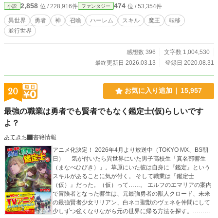
2,858
474
位 / 228,916件
位 / 53,354件
小説
ファンタジー
よくある勇者召喚とやらが行われ、たまたま僕は異世界転移に巻き込まれたよう
だ。 そして・・・・帰るには、魔王を倒してもらう必要がある・・・・と。 想
異世界
勇者
神
召喚
ハーレム
スキル
魔王
転移
定外の人数がやって来たらしく、渡すギフト・・・・スキルらしいけど、それも
並行世界
数が限られていて、勇者として召喚した人以外、つまり巻き込まれて転移したそ
の他大勢は、１人1つのギフト？スキルを。あとは支度金と装備一式を渡される
らしい。 どうしても無理な人は、戻ってきたら面倒を見ると。 一方的だが、日
感想数 396
文字数 1,004,530
本に戻るには、勇者が魔王を倒すしかなく、それを待つのもよし、自ら勇者に協
最終更新日 2026.03.13
登録日 2020.08.31
力するもよし・・・・ ですが、ここで問題が。 スキルやギフトにはそれぞれラ
ンク、格、強さがバラバラで・・・・ より良いスキルは早い者勝ち。 我も我も
と群がる人々。 そんな中突き飛ばされて倒れる１人の女性が。 僕はその女性を
20
お気に入り追加
15,957
助け・・・同じように突き飛ばされ、またもや気を失う。 気が付けば２人だけ
になっていて・・・・ スキルも２つしか残っていない。 一つは鑑定。 もう一つ
最強の職業は勇者でも賢者でもなく鑑定士(仮)らしいです
は家事全般。 両方とも微妙だ・・・・ 彼女の名は才村 友郁 さいむら ゆか。
２３歳。 今年社会人になりたて。 取り残された２人が、すったもんだで生き残
よ？
り、最終的には成り上がるお話。
あてきち
書籍情報
アニメ化決定！ 2026年4月より放送中（TOKYO MX、BS朝
日） 気が付いたら異世界にいた男子高校生「真名部響生
（まなべひびき）」。草原にいた彼は自身に『鑑定』という
スキルがあることに気が付く。 そして職業は『鑑定士
（仮）』だった。（仮）って……。 エルフのエマリアの案内
で冒険者となった響生は、元最強勇者の獣人クロード、未来
の最強賢者少女リリアン、白ネコ聖獣のヴェネを仲間にして
少しずつ強くなりながら元の世界に帰る方法を探す。……