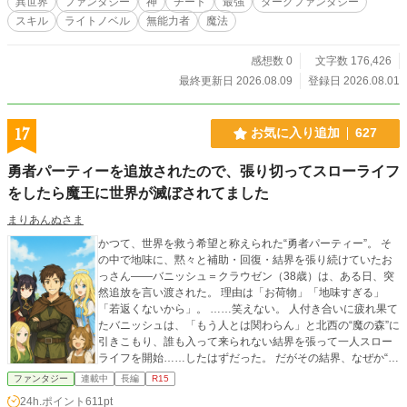
異世界
ファンタジー
神
チート
最強
ダークファンタジー
る。「お前がいるから魔物が来たんだ」「お前のせいで彼女
スキル
ライトノベル
無能力者
魔法
は死んだんだ」と。 世界からただ一つの「好意」が消え去
り、「憎悪（ヘイト）」が彼に集中したその瞬間――アベル
の中に眠っていた異端の能力【憎悪反転】が産声を上げる。
感想数 0
文字数 176,426
それは、他者から向けられる敵意や憎悪を喰らい、己の絶大
最終更新日 2026.08.09
登録日 2026.08.01
な力（オーラ）へと反転させる呪われた力だった。 ​悲劇の元
凶である魔物と魔人を討ち滅ぼすため、アベルはエバの遺し
た『純白の剣』を握りしめ、故郷を後にする。 「憎まない
17
お気に入り追加
627
で」という彼女の最期の願いを胸に抱きながら、皮肉にも彼
は力を得るためにあえて泥を被り、人々から忌み嫌われる
勇者パーティーを追放されたので、張り切ってスローライフ
「偽悪者」として振る舞う修羅の道を選んでいく。 ​漆黒の憎
をしたら魔王に世界が滅ぼされてました
悪を纏い、純白の剣を振るう。 これは、誰よりも優しい無能
の少年が、あえて「世界の敵」となり絶望を斬り裂く、残酷
まりあんぬさま
で哀しいダークヒーローの物語。
かつて、世界を救う希望と称えられた“勇者パーティー”。 そ
の中で地味に、黙々と補助・回復・結界を張り続けていたお
っさん――バニッシュ＝クラウゼン（38歳）は、ある日、突
然追放を言い渡された。 理由は「お荷物」「地味すぎる」
「若返くないから」。 ……笑えない。 人付き合いに疲れ果て
たバニッシュは、「もう人とは関わらん」と北西の“魔の森”に
引きこもり、誰も入って来られない結界を張って一人スロー
ライフを開始……したはずだった。 だがその結界、なぜか“迷
える者”だけは入れてしまう仕様だった!? 気づけば―― 記憶喪
ファンタジー
連載中
長編
R15
失の魔王の娘 迫害された獣人一家 古代魔法を使うエルフの美
24h.ポイント
611pt
少女 天然ドジな女神 理想を追いすぎて仲間を失った情熱ドワ