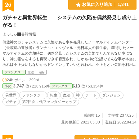
26
お気に入り追加
1,341
ガチャと異世界転生 システムの欠陥を偶然発見し成り上
がる！
よっしぃ
書籍情報
偶然神のガチャシステムに欠陥がある事を発見したノーマルアイテムハンター
（最底辺の冒険者）ランナル・エクヴァル・元日本人の転生者。 獲得したノー
マルアイテムの売却時に、偶然発見したシステムの欠陥でとんでもない事にな
り、神に報告をするも再現できず否定され、しかも神が公認でそんな事が本当に
あれば不正扱いしないからドンドンしていいと言われ、不正もとい欠陥を利用し
最高ランクの装備を取得し成り上がり、無双するお話。 俺は西塔 徳仁（さいと
ファンタジー
完結
長編
う のりひと）、もうすぐ50過ぎのおっさんだ。 単身赴任で家族と離れ遠くで
24h.ポイント
399pt
暮らしている。遠すぎて年に数回しか帰省できない。 ぶっちゃけ時間があるか
3,747
613
位 / 228,916件
位 / 53,354件
小説
ファンタジー
らと、ブラウザゲームをやっていたりする。 大抵ガチャがあるんだよな。 幾つ
かのゲームをしていたら、そのうちの一つのゲームで何やらハズレガチャを上位
異世界
ファンタジー
転生
魔法
神
チート
ダンジョン
のアイテムにアップグレードしてくれるイベントがあって、それぞれ1から5ま
ガチャ
第2回次世代ファンタジーカップ
でのランクがあり、それを15本投入すれば一度だけ例えばＳＲだったらＳＳＲ
のアイテムに変えてくれるという有り難いイベントがあったっけ。 だが俺は運
がなかった。 ゲームの話ではないぞ？ 現実で、だ。 疲れて帰ってきた俺は体調
感想数 15
文字数 237,625
が悪く、何とか自身が住んでいる社宅に到着したのだが・・・・俺は倒れたらし
最終更新日 2022.05.30
登録日 2022.04.24
い。 そのまま救急搬送されたが、恐らく脳梗塞。 そのまま帰らぬ人となったよ
うだ。 で、気が付けば俺は全く知らない場所にいた。 どうやら異世界だ。 魔物
が闊歩する世界。魔法がある世界らしく、15歳になれば男は皆武器を手に魔物