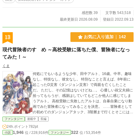
直しの機会……本人は、正直どっちでも良かったみたいだが。 自重を控えめ
に、持てる力をなるべくフルで発揮しつつ、幸せな未来を目指して頑張る主人
公。 実家の領地を発展させつつ、好き勝手出来る役職を手に入れて、精一杯楽
感想数 39
文字数 543,518
しむために彼は全力で日々を生きる。 家族との絆、強敵と書く親友との出会
最終更新日 2026.08.09
登録日 2022.09.13
い。 青春あり、恋愛あり、涙あり……かもしれない物語。 目下の目的は光の女
神討伐。 最初の人生を壊された男の復讐の人生が、いま始まる……ゆるやかか
つ寄り道しながら。
13
お気に入り追加
142
現代冒険者のすゝめ ～高校受験に落ちた僕、冒険者になっ
てみた！～
くま
何処にでもいるような少年、田中アルト、16歳。中卒。趣味
なし、特技なし、彼女なし。 特別なことと言えば、8年前に
起こったD災害《ダンジョン災害》で両親を亡くしたこと
だ。 ただし、その記憶はないけどね…。 心優しい叔父夫婦に
拾ってもらうが、感謝はしていてもどこか他人に感じてしま
うアルト。 高校受験に失敗したアルトは、自暴自棄になり動
画でみた冒険者になってみることを決意。 ……冒険者として
の初めてのダンジョンアタック、3階層まで行くとそこには、
ダンジョン配信者の少女が。 アルトが「あ、あぶない！」と
ファンタジー
連載中
長編
言いながら放った一撃が、世界を変えた。 これは、すべてを
24h.ポイント
782pt
失った少年が、その運命に翻弄されながらも少女と出会い自
1,946
322
位 / 228,916件
位 / 53,354件
小説
ファンタジー
分の人生を諦めない物語。 カクヨムからの移植作品になりま