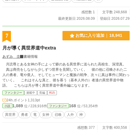
魔素を浴びて育った規格外の農作物を求め、理知的で美人の
魔王、疲労困憊の竜王、いい加減な女神が次々にカイトの家
に押しかけてくる！ 「世界の管理者」すら手が出せない最強
感想数 1
文字数 248,668
の農場主、カイト。 これは、世界の運命と、美味しい野菜
最終更新日 2026.08.09
登録日 2026.07.29
と、ペットの散歩に追われる、史上最も騒がしいスローライ
フ物語である！ 本作品はAIを活用して制作しています。企
画・設定・世界観・登場人物・ストーリーは作者が考案し、
7
お気に入り追加
18,941
本文の文章生成にはAIを利用しています。掲載内容は作者が
確認・修正・監修しています。
月が導く異世界道中extra
あずみ 圭
書籍情報
月読尊とある女神の手によって癖のある異世界に送られた高校生、深澄真。
真は商売をしながら少しずつ世界を見聞していく。 彼の他に召喚された二
人の勇者、竜や亜人、そしてヒューマンと魔族の戦争、次々に真は事件に関わっ
ていく。 これはそんな真と、彼を慕う（基本人外の）者達の異世界道中物
語。 こちらは月が導く異世界道中番外編になります。
ファンタジー
連載中
長編
R15
24h.ポイント
1,313pt
1,089
168
位 / 228,916件
位 / 53,354件
小説
ファンタジー
異世界
勇者
竜
女神
召喚
人外
神
感想数 377
文字数 400,558