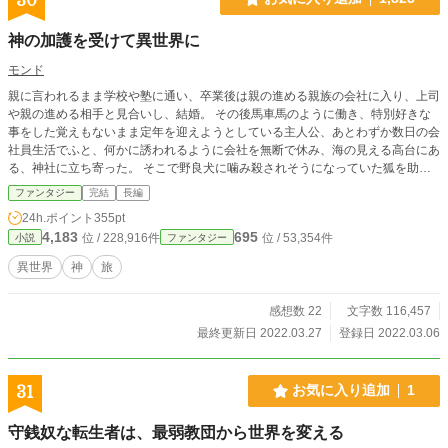
神の加護を受けて異世界に
モンド
親に言われるまま学校や塾に通い、卒業後は親の進める親族の会社に入り、上司
や親の進める相手と見合いし、結婚。 その後馬車馬のように働き、特別好きな
事をした覚えもないまま定年を迎えようとしている主人公、あとわずか数日の会
社員生活でふと、何かに誘われるように会社を無断で休み、海の見える高台にあ
る、神社に立ち寄った。 そこで野良犬に噛み殺されそうになっていた狐を助け
たがその際、野良犬に喉笛を噛み切られその命を終えてしまうがその時、神社か
ファンタジー
完結
長編
ら不思議な光が放たれ新たな世界に生まれ変わる、そこでは自分の意思で何もか
24h.ポイント
355pt
もしなければ生きてはいけない厳しい世界しかし、生きているという実感に震え
4,183
695
位 / 228,916件
位 / 53,354件
小説
ファンタジー
る主人公が、力強く生きるながら信仰と奇跡にに導かれて神に至る物語。
異世界
神
旅
感想数 22
文字数 116,457
最終更新日 2022.03.27
登録日 2022.03.06
31
お気に入り追加
1
守銭奴な転生者は、最弱教団から世界を変える