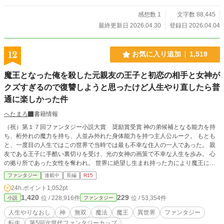
ぎ捨てたシルヴィア。だが、彼らは知らなかった。 公爵領を
包む安寧の結界が、シルヴィアが流す「魔力の血」によって
感想数 1
文字数 88,445
維持されていたという事実を。 「盾」を失い、真の「繊細さ
最終更新日 2026.04.30
登録日 2026.04.04
（脆さ）」を露呈した屋敷に、かつてない影が忍び寄る。 こ
れは、あまりに強すぎた守護者が自由を求め、自分自身を慈
しむための旅路。 そして、残された者たちが「真の強さ」の
12
お気に入り追加
1,519
意味を、崩壊の中で思い知る物語。
魔王となった俺を殺した元親友の王子と初恋の相手と女神が
クズすぎるので復讐しようと思ったけど人生やり直したら普
通に楽しかった件
へたまろ
書籍情報
（祝）第１７回ファンタジー小説大賞 奨励賞受賞 神の弟候補となる能力を持
ち、桁外れの魔力を持ち、人並み外れた身体能力を持つ主人公ルーク。 もとも
と、一度目の人生ではこの世界で当時では最も不幸な住人の一人であった。 親
友である王子に手酷い裏切りを受け、光の女神の画策で不幸な人生を歩み。 心
の拠り所であった女性を奪われ。 世界に絶望し生まれ持った力により魔王に成
り果てた彼は、世界を滅ぼす存在として勇者となった元親友と聖女となった意中
ファンタジー
連載中
長編
R15
の女性に殺され、失意の果てにこの世界を去った……かに思えたが。 邪神を名
24h.ポイント
1,052pt
乗る竜と時の女神に魂を救い上げられ、別の世界で二度目の人生を過ごした。
1,420
229
位 / 228,916件
位 / 53,354件
小説
ファンタジー
二度目の人生では、家族や友人に囲まれて幸せな一生を送る。 ９９歳までの大
往生ののち邪神に連れられて、三度目の人生をまた最初の世界で過ごすことに。
人生やりなおし
神
無双
魔法
魔王
異世界
ファンタジー
二度目の人生での経験を活かして頑張ってねと、時の女神様に言われて。 やり
転生
第5回次世代ファンタジーカップ