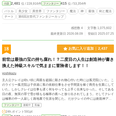
2,481
415
位 / 228,916件
位 / 53,354件
小説
ファンタジー
ーフ などなど、“迷える者たち”がどんどん集まってくる異種
族スローライフ村が爆誕！ ところが世界では、バニッシュの
バトル
美少女
異世界
ファンタジー
魔法
神
最強
剣と魔法
支援を失った勇者たちがボロボロに…… 魔王軍の侵攻は止ま
チート
第6回次世代ファンタジーカップ
らず、世界滅亡のカウントダウンが始まっていた。 「もう面
倒ごとはごめんだ。でも、目の前の誰かを見捨てるのも――
もっとごめんだ」 これは、追放された“地味なおっさん”が、
感想数 4
文字数 1,075,602
異種族たちとスローライフしながら、 世界を救ってしまう
最終更新日 2026.08.09
登録日 2025.07.25
（予定）のお話である。
18
お気に入り追加
2,437
前世は最強の宝の持ち腐れ！？二度目の人生は創造神が書き
換えた神級スキルで気ままに冒険者します！！
yoshikazu
主人公クレイは幼い頃に両親を盗賊に殺され物心付いた時には孤児院にいた。こ
のライリー孤児院は子供達に客の依頼仕事をさせ手間賃を稼ぐ商売を生業にして
いた。しかしクレイは仕事も遅く何をやっても上手く出来なかった。そしてある
日の夜、無実の罪で雪が積もる極寒の夜へと放り出されてしまう。そしてクレイ
は極寒の中一人寂しく路地裏で生涯を閉じた。 だがクレイの中には創造神アル
フェリアが創造した神の称号とスキルが眠っていた。しかし創造神アルフェリア
ファンタジー
連載中
長編
の手違いで神のスキルが使いたくても使えなかったのだ。 創造神アルフェリ
24h.ポイント
591pt
アはクレイの魂を呼び寄せお詫びに神の称号とスキルを書き換える。それは経験