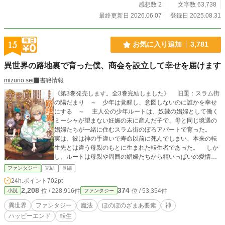
感想数 2
文字数 63,738
最終更新日 2026.06.07
登録日 2025.08.31
15
お気に入り追加
3,781
異世界の路地裏で育った僕、商会を設立して幸せを届けます
mizuno sei
書籍情報
《第3巻発売します。全3巻完結しました》 旧題：スラム街
の陽だまり ～ 少年は覚醒し、意図しないのに誰かを幸せ
にする ～ 主人公の少年ルートは、奴隷の娼婦として働く
ミーシャが望まない妊娠の末に産んだ子で、母と同じ境遇の
娼婦たちが一緒に住むスラム街のぼろアパートで育った。
実は、彼は神の手違いで寿命以前に死んでしまい、本来の転
生先とは違う母親のもとに生まれた転生者であった。 しか
し、ルートは母親や周囲の娼婦たちから精いっぱいの愛情を
受けて、心優しい少年に育っていった。やがて、10歳の誕生
ファンタジー
完結
長編
日が来て、ルートは教会で、神から仕事に就くための『技能
24h.ポイント
702pt
スキル』を受ける儀式に臨んだ。その儀式の途中で、彼は神
2,208
374
位 / 228,916件
位 / 53,354件
小説
ファンタジー
に招かれ、転生にいきさつを聞き、忘れていた前世の記憶を
取り戻した。 神から、おわびとして特別なスキルを与えら
異世界
ファンタジー
魔法
ほのぼのざまあ要素
神
れたルートは、大好きな母親のミーシャや隣人の娼婦たちを
ハッピーエンド
転生
奴隷から解放し幸せにすることを目標に決め、その大きな夢