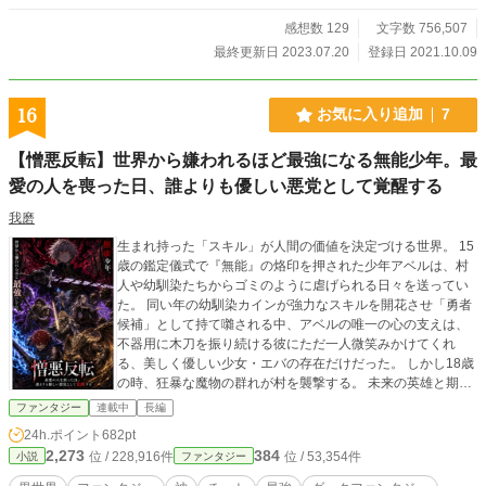
を実現するために歩み始めるのだった。
感想数 129
文字数 756,507
最終更新日 2023.07.20
登録日 2021.10.09
16
お気に入り追加
7
【憎悪反転】世界から嫌われるほど最強になる無能少年。最
愛の人を喪った日、誰よりも優しい悪党として覚醒する
我磨
​生まれ持った「スキル」が人間の価値を決定づける世界。 15
歳の鑑定儀式で『無能』の烙印を押された少年アベルは、村
人や幼馴染たちからゴミのように虐げられる日々を送ってい
た。 同い年の幼馴染カインが強力なスキルを開花させ「勇者
候補」として持て囃される中、アベルの唯一の心の支えは、
不器用に木刀を振り続ける彼にただ一人微笑みかけてくれ
る、美しく優しい少女・エバの存在だけだった。 ​しかし18歳
の時、狂暴な魔物の群れが村を襲撃する。 未来の英雄と期待
されていたカインが恐怖のあまり逃げ出す中、アベルは長年
ファンタジー
連載中
長編
鍛え抜いた木刀一つで魔物の前に立ち塞がる。だが無情に
24h.ポイント
682pt
も、彼を庇ったエバが命を落としてしまう。 ​「強く生きて。
2,273
384
位 / 228,916件
位 / 53,354件
小説
ファンタジー
だめよ……彼らを、憎んじゃ」 ​最愛の少女を失った絶望の
中、村人たちは保身のためにアベルへ理不尽な怒声を浴びせ