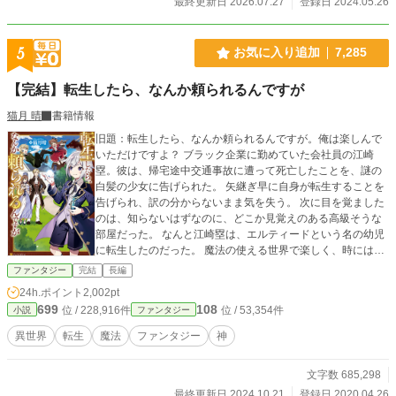
最終更新日 2026.07.27
登録日 2024.05.26
5
お気に入り追加
7,285
【完結】転生したら、なんか頼られるんですが
猫月 晴
書籍情報
旧題：転生したら、なんか頼られるんですが。俺は楽しんで
いただけですよ？ ブラック企業に勤めていた会社員の江崎
塁。彼は、帰宅途中交通事故に遭って死亡したことを、謎の
白髪の少女に告げられた。 矢継ぎ早に自身が転生することを
告げられ、訳の分からないまま気を失う。 次に目を覚ました
のは、知らないはずなのに、どこか見覚えのある高級そうな
部屋だった。 なんと江崎塁は、エルティードという名の幼児
に転生したのだった。 魔法の使える世界で楽しく、時にはト
ラブルに巻き込まりして過ごす中、いつしかエルティードは
ファンタジー
完結
長編
頼られるようになっていく。
24h.ポイント
2,002pt
699
108
位 / 228,916件
位 / 53,354件
小説
ファンタジー
異世界
転生
魔法
ファンタジー
神
文字数 685,298
最終更新日 2024.10.21
登録日 2020.04.26