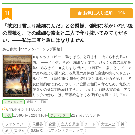
書館がある魔法都市アルティメットだった。 旅の道中もさることながら、魔
法都市についても、色々な人に巻き込まれる運命にあるルイだったが……それを
11
お気に入り追加
196
知るのは、まだ先である。 ☆見切り発車のため、後日変更・追記する場合があ
ります。不定期更新。 ☆カクヨム様(吉野 ひな)でも投稿しております。
「彼女は君より繊細なんだ」と公爵様。強靭な私がいない後
の屋敷を、その繊細な彼女と二人で守り抜いてみてくださ
い。――私は二度と盾にはなりません
ある作家【noteメンバーシップ開始】
■ キャッチコピー 「強すぎる」と疎まれ、捨てられた鉄の
盾。 ――どうぞ、その「繊細な」愛で、迫りくる魔の軍勢を
防いでみせて。 ■ あらすじ 代々、公爵家の「盾」として、そ
の身を鉄より硬く変える禁忌の身体強化魔法を操ってきたシ
ルヴィア。 戦場に咲く無骨な鉄線花と揶揄されながらも、彼
女は婚約者であるアラリック公爵と領民を守るため、無数の
傷をその身に刻み続けてきた。 しかし、戦勝の宴の夜。アラ
リックの傍らには、守護欲をそそる儚げな令嬢・リリアの姿
があった。 「君の皮膚は、触れると冷たく硬い。リリアの絹
ファンタジー
連載中
長編
のような肌とは対照的だ。彼女は君より繊細なんだ」 冷酷な
24h.ポイント
1,086pt
言葉とともに突きつけられたのは、婚約破棄と追放の命。 シ
1,366
217
位 / 228,916件
位 / 53,354件
小説
ファンタジー
ルヴィアが黙々と磨き上げてきたのは、愛する者を守るため
の力。だが、公爵にとってそれは「美しさを損なう醜悪な強
ファンタジー
異世界
恋愛
主人公最強
チート
女主人公
神
さ」でしかなかった。 「……承知いたしました。私は二度
盾
美少女
第6回次世代ファンタジーカップ
と、あなたの盾にはなりません」 愛想を尽かし、重い鎧を脱