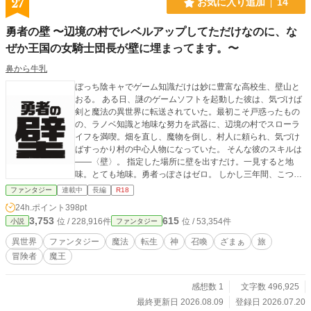
27
お気に入り追加
14
と祟罠くてはならないらしい。 しかも戦うにあたり、武器や防具は何故かガチ
ャで手に入れるようだ。なんじゃそりゃ。 10歳の頃から生まれ育った村で魔物
勇者の壁 〜辺境の村でレベルアップしてただけなのに、な
と戦う術や解体方法を身に着けたが、15になると村を出て、大きな街に向かっ
た。 そこでダンジョンを知り、同じような境遇の面々とチームを組んでダンジ
ぜか王国の女騎士団長が壁に埋まってます。〜
ョンで活動する。 5年、底辺から抜け出せないまま過ごしてしまった。 残念な
鼻から牛乳
がら日本の知識は持ち合わせていたが役に立たなかった。 そんなある日、変化
がやってきた。 疲れていた俺は普段しない事をしてしまったのだ。 その結果、
ぼっち陰キャでゲーム知識だけは妙に豊富な高校生、壁山と
俺は信じられない出来事に遭遇、その後神との恐ろしい交渉を行い、最底辺の生
おる。 ある日、謎のゲームソフトを起動した彼は、気づけば
活から脱出し、成り上がってく。
剣と魔法の異世界に転送されていた。最初こそ戸惑ったもの
の、ラノベ知識と地味な努力を武器に、辺境の村でスローラ
イフを満喫。畑を直し、魔物を倒し、村人に頼られ、気づけ
ばすっかり村の中心人物になっていた。 そんな彼のスキルは
――〈壁〉。 指定した場所に壁を出すだけ。一見すると地
味。とても地味。勇者っぽさはゼロ。 しかし三年間、こつこ
つ鍛え続けた結果、とおるの〈壁〉はなぜか剣も魔法も魔力
ファンタジー
連載中
長編
R18
回路も止められる、かなりおかしな能力へと成長していた。
24h.ポイント
398pt
そんなある日、王国の騎士団が村にやってくる。 「この村は
3,753
615
位 / 228,916件
位 / 53,354件
小説
ファンタジー
閉鎖区域に指定された。住民は退去せよ」 突然の日常終了宣
言に、村人たちは大混乱。納得できないとおるは、誇り高き
異世界
ファンタジー
魔法
転生
神
召喚
ざまぁ
旅
女騎士団長リディア・アルヴェインに決闘を申し込む。 圧倒
冒険者
魔王
的な剣技を前に追い詰められるとおる。 だが、最後の最後で
放った渾身の〈壁〉が、奇跡のような、事故のような、いや
完全に事故な結果を生む。 気づけば王国最強クラスの女騎士
感想数 1
文字数 496,925
団長が、村の壁に埋まっていた。 「貴様……ッ！ 今すぐ解
最終更新日 2026.08.09
登録日 2026.07.20