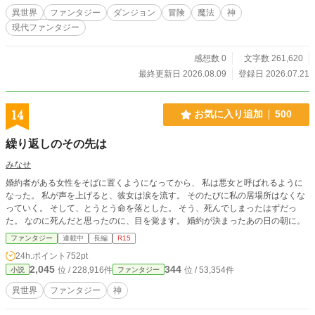
す。 それなりに視聴数があったので自信作です！ 誤字脱字に
異世界
ファンタジー
ダンジョン
冒険
魔法
神
チャッピー使用。 絵にジェミニ使用。 それ以外はAIは使用し
現代ファンタジー
ていません。 話が追い付くまでハイペース投稿します。 追い
付いたら１日1話投稿になります。
感想数 0
文字数 261,620
最終更新日 2026.08.09
登録日 2026.07.21
14
お気に入り追加
500
繰り返しのその先は
みなせ
婚約者がある女性をそばに置くようになってから、 私は悪女と呼ばれるように
なった。 私が声を上げると、彼女は涙を流す。 そのたびに私の居場所はなくな
っていく。 そして、とうとう命を落とした。 そう、死んでしまったはずだっ
た。 なのに死んだと思ったのに、目を覚ます。 婚約が決まったあの日の朝に。
ファンタジー
連載中
長編
R15
24h.ポイント
752pt
2,045
344
位 / 228,916件
位 / 53,354件
小説
ファンタジー
異世界
ファンタジー
神