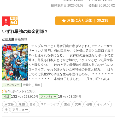
最終更新日 2026.08.08
登録日 2016.06.02
2
お気に入り追加
39,238
いずれ最強の錬金術師？
小狐丸
書籍情報
テンプレのごとく勇者召喚に巻き込まれたアラフォーサラ
リーマン入間 巧。何の因果か、女神様に勇者とは別口で異世
界へと送られる事になる。 女神様の過保護なサポートで若
返り、外見も日本人とはかけ離れたイケメンとなって異世界
へと降り立つ。 けれど男の希望は生産職を営みながらのス
ローライフ。それを許さない女神特性の身体と能力。 はた
して巧は異世界で平穏な生活を送れるのか。 ＊＊＊＊＊＊＊
＊＊＊＊＊＊＊ 本編終了しました。 只今、暇つぶしに蛇
足をツラツラ書き殴っています。 お暇でしたらどうぞ。
ファンタジー
連載中
長編
書籍版一巻〜七巻発売中です。 コミック版一巻〜二巻発売
24h.ポイント
9,138pt
中です。 よろしくお願いします。 ＊＊＊＊＊＊＊＊＊＊＊
132
18
位 / 228,916件
位 / 53,354件
小説
ファンタジー
＊＊＊
異世界
最強
勇者
スローライフ
生産
女神
召喚
イケメン
神
アラフォー