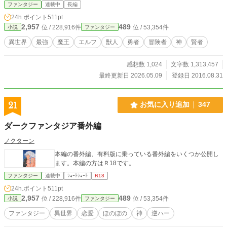
が、巻き込まれ系主人公は自分の意思とは関係ないところで
ファンタジー
連載中
長編
面倒ごとに関わっていろいろ大変です。 4人の勇者、7人の賢
24h.ポイント
511pt
者、8人の魔王、そして11人の神様がいる異世界から、彼は
2,957
489
位 / 228,916件
位 / 53,354件
小説
ファンタジー
無事に元の世界に帰還できるのか？ あと、タイトル通り最
強になる日は来るのか!? 【注意】 この作品はＢＬではありま
異世界
最強
魔王
エルフ
獣人
勇者
冒険者
神
賢者
せんが、一部ＢＬ風味な表現があります。一時的に主人公が
女体化する予定があります。 これらの表現を絶対に読みたく
感想数 1,024
文字数 1,313,457
ない！ という方はご注意ください。
最終更新日 2026.05.09
登録日 2016.08.31
21
お気に入り追加
347
ダークファンタジア番外編
ノクターン
本編の番外編、有料版に乗っている番外編をいくつか公開し
ます。本編の方はＲ18です。
ファンタジー
連載中
ｼｮｰﾄｼｮｰﾄ
R18
24h.ポイント
511pt
2,957
489
位 / 228,916件
位 / 53,354件
小説
ファンタジー
ファンタジー
異世界
恋愛
ほのぼの
神
逆ハー