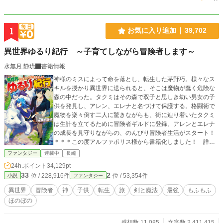
1
お気に入り追加
39,702
異世界ゆるり紀行 ～子育てしながら冒険者します～
水無月 静琉
書籍情報
神様のミスによって命を落とし、転生した茅野巧。様々なス
キルを授かり異世界に送られると、そこは魔物が蠢く危険な
森の中だった。タクミはその森で双子と思しき幼い男女の子
供を発見し、アレン、エレナと名づけて保護する。格闘術で
魔物を楽々倒す二人に驚きながらも、街に辿り着いたタクミ
は生計を立てるために冒険者ギルドに登録。アレンとエレナ
の成長を見守りながらの、のんびり冒険者生活がスタート！
＊＊＊この度アルファポリス様から書籍化しました！ 詳し
くは近況ボードにて！
ファンタジー
連載中
長編
24h.ポイント
34,129pt
33
2
位 / 228,916件
位 / 53,354件
小説
ファンタジー
異世界
冒険者
神
子供
転生
旅
剣と魔法
最強
もふもふ
ほのぼの
感想数 11,085
文字数 2,411,415