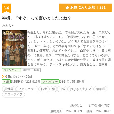
24
お気に入り追加
231
神様、「すぐ」って言いましたよね？
みきもと
転生した。それは確かだ。 でも目が覚めたら、五十二歳だっ
た。 神様は確かに言った。「目覚めたらすぐに思い出せる
よ」と。 すぐ、というのは、どう考えても三日以内のはず
だ。 五十二年は、どの辞書を引いても「すぐ」ではない。 王
都外れの薬草屋、ガルド・ライナス。 白髪交じりで、膝は雨
の日に軋み、豆スープで胃もたれする、どこにでもいるおじ
さん。 転生者とは、あまりにかけ離れた姿で、彼は今日も調
合台に向かう。 チートスキルはなし。魔力もなし。冒険者に
なるには遅すぎる。無双できる体力もない。 あるのは——三
ファンタジー
連載中
長編
十年間、薬草を刻み続けた手と、気づけば宿っていた不思議
24h.ポイント
405pt
な力と、目の前の人を放っておけない性分だけ。 神様への苦
3,689
596
位 / 228,916件
位 / 53,354件
小説
ファンタジー
情窓口は、今日も開いていない。 これは、遅すぎた転生者
が、それでも静かに誰かの役に立ちながら生きていく、ほの
異世界
ファンタジー
転生
神
日常
おじさん主人公
薬草屋
ぼの異世界日常譚。 カクヨムで連載中 Amazonで電子書籍の
スローライフ
第1巻発売中です。 「神様、「すぐ」って言いましたよね？-
おじさんの薬草屋スローライフ-」 興味のある方は是非読んで
ください。
感想数 1
文字数 494,787
最終更新日 2026.08.09
登録日 2026.04.01