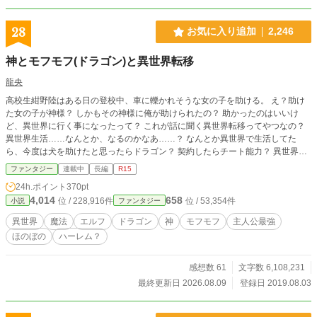
除しろ！」 「解除した瞬間、俺を斬りません？」 「斬ら
ん！」 「今の間、めちゃくちゃ怖かったんですけど」 村を守
りたい陰キャ村人代表と、威厳を守りたい女騎士団長。 地味
28
お気に入り追加
2,246
スキル〈壁〉から始まる、異世界防衛コメディ開幕！
神とモフモフ(ドラゴン)と異世界転移
龍央
高校生紺野陸はある日の登校中、車に轢かれそうな女の子を助ける。 え？助け
た女の子が神様？ しかもその神様に俺が助けられたの？ 助かったのはいいけ
ど、異世界に行く事になったって？ これが話に聞く異世界転移ってやつなの？
異世界生活……なんとか、なるのかなあ……？ なんとか異世界で生活してた
ら、今度は犬を助けたと思ったらドラゴン？ 契約したらチート能力？ 異世界で
俺は何かをしたいとは思っていたけど、色々と盛り過ぎじゃないかな？ ちょっ
ファンタジー
連載中
長編
R15
と待って、このドラゴン凄いモフモフじゃない？ 平凡で何となく生きていたモ
24h.ポイント
370pt
フモフ好きな学生が異世界転移でドラゴンや神様とあれやこれやしていくお話
4,014
658
位 / 228,916件
位 / 53,354件
小説
ファンタジー
し。 基本シリアス少な目、モフモフ成分有りで書いていこうと思います。 女性
キャラが多いため、様々なご指摘があったので念のため、タグに【ハーレム？】
異世界
魔法
エルフ
ドラゴン
神
モフモフ
主人公最強
を追加致しました。 ９/１８よりエルフの出るお話になりましたのでタグにエル
ほのぼの
ハーレム？
フを追加致しました。 1話2800文字～3500文字以内で投稿させていただきま
す。 ※小説家になろう様、カクヨム様にも掲載させて頂いております。
感想数 61
文字数 6,108,231
最終更新日 2026.08.09
登録日 2019.08.03