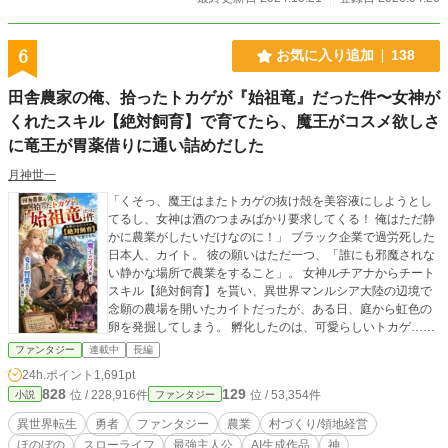
6
お気に入り追加
138
田舎農家の俺、拾ったトカゲが『始祖竜』だった件〜女神が
くれたスキル【絶対飼育】で育てたら、魔王がコスメ欲しさ
に竜王が胃薬借りに通い詰めだした
月神世一
「くそっ、魔王はまたトカゲの抜け殻を美容液にしようとし
てるし、女神は酒のつまみばかり要求してくる！ 俺はただ静
かに農業がしたいだけなのに！」 ブラック企業で過労死した
日本人、カイト。 彼の願いはただ一つ、「誰にも邪魔されな
い静かな場所で農業をすること」。 女神ルチアナからチート
スキル【絶対飼育】を貰い、異世界マンルシア大陸の辺境で
念願の農場を開いたカイトだったが、ある日、庭から虹色の
卵を発掘してしまう。 孵化したのは、可愛らしいトカゲ……
ではなく、神話の時代に世界を滅亡させた『始祖竜』の幼体
ファンタジー
連載中
長編
だった！ しかし、カイトはスキル【絶対飼育】のおかげで、
24h.ポイント
1,691pt
その破壊神を「ポチ」と名付けたペットとして完璧に飼い慣
828
129
位 / 228,916件
位 / 53,354件
小説
ファンタジー
らしてしまう。 ポチのくしゃみ一発で、敵の軍勢は老衰で塵
に!? ポチの抜け殻は、魔王が喉から手が出るほど欲しがる究
異世界転生
勇者
ファンタジー
農業
村づくり/領地経営
極の美容成分に!? 世界を滅ぼすほどの力を持つポチと、その
ほのぼの
スローライフ
最強主人公
AI生成作品
神