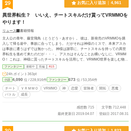
29
お気に入り追加
4,961
異世界転生？ いいえ、チートスキルだけ貰ってVRMMOを
やります！
リュース
書籍情報
主人公の青年、藤堂飛鳥（とうどう・あすか）。 彼は、新発売のVRMMOを購
入して帰る途中、事故に合ってしまう。 だがそれは神様のミスで、本来アスカ
は事故に遭うはずでは無かった。 神様は謝罪に、チートスキルを持っての異世
界転生を進めて来たのだが・・・。 アスカはそんなことお構いなしに、VRMM
O！ これは、神様に貰ったチートスキルを活用して、VRMMO世界を楽しむ物
語。 異世界云々が出てくるのは、殆ど最初だけです。 そちらがお望みの方に
ファンタジー
連載中
長編
R15
は、満足していただけないかもしれません。
24h.ポイント
363pt
4,090
673
位 / 228,916件
位 / 53,354件
小説
ファンタジー
チート
ＶＲＭＭＯ
VRMMO
神
恋愛
冒険者
開拓
悪魔
バトル
成長
感想数 715
文字数 712,448
最終更新日 2019.04.07
登録日 2017.08.31
30
お気に入り追加
1,823