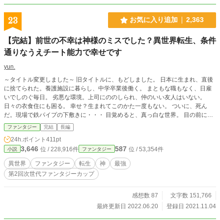
23
お気に入り追加
2,363
【完結】前世の不幸は神様のミスでした？異世界転生、条件
通りなうえチート能力で幸せです
yun.
～タイトル変更しました～ 旧タイトルに、もどしました。 日本に生まれ、直後
に捨てられた。養護施設に暮らし、中学卒業後働く。 まともな職もなく、日雇
いでしのぐ毎日。 劣悪な環境。上司にののしられ、仲のいい友人はいない。
日々の衣食住にも困る。 幸せ？生まれてこのかた一度もない。 ついに、死ん
だ。現場で鉄パイプの下敷きに・・・ 目覚めると、真っ白な世界。 目の前には
神々しい人。 地球の神がサボった？だから幸せが１度もなかったと・・・ 短編
ファンタジー
完結
長編
→長編に変更しました。 R4.6.20 完結しました。 長らくお読みいただき、あ
24h.ポイント
411pt
りがとうございました。
3,646
587
位 / 228,916件
位 / 53,354件
小説
ファンタジー
異世界
ファンタジー
転生
神
最強
第2回次世代ファンタジーカップ
感想数 87
文字数 151,766
最終更新日 2022.06.20
登録日 2021.11.04