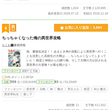
だが目覚めた時状況がおかしい！。 神に会ったなんて記
憶はないし、場所は……「森!?」 記憶を取り戻しチート使
感想数 1,824
文字数 2,120,695
いつつ権力は拒否！（希望） 過保護な周りに見守られ、お
最終更新日 2026.07.15
登録日 2018.12.18
世話されたりしてあげたり…… 自ら面倒事に突っ込んでい
ったり、巻き込まれたり、流されたりといろいろやらかしつ
つも我が道をひた走る！ 異世界で好きに生きていいと神様
4
お気に入り追加
3,894
達から言質ももらい、冒険者を楽しみながらごーいんぐまい
うぇい！ ＿＿＿＿＿＿＿＿＿＿＿＿＿＿＿＿＿＿＿＿ 1/6 hot
ちっちゃくなった俺の異世界攻略
に取り上げて頂きました！ ありがとうございます！ ＊お知ら
せは近況ボードにて。 ＊第一部完結済み。 異世界あるあるの
ちくわ
書籍情報
よく有るチート物です。 携帯で書いていて、作者も携帯でヨ
祝 書籍化決定！！ あるとき神の采配により異世界へ行くこ
コ読みで見ているため、改行など読みやすくするために頻繁
とを決意した高校生の大輝は……ちっちゃくなってしまって
に使っています。 逆に読みにくかったらごめんなさい。 スト
いた！ 精霊と神様からの贈り物、そして大輝の力が試される
ーリーはゆっくりめです。 温かい目で見守っていただけると
異世界の大冒険？が幕を開ける！
嬉しいです。
ファンタジー
連載中
長編
24h.ポイント
2,387pt
559
83
位 / 228,916件
位 / 53,354件
小説
ファンタジー
ファンタジー
異世界
召喚
神
魔法
男主人公
精霊
剣と魔法
異世界転生
愛し子
感想数 11
文字数 411,502