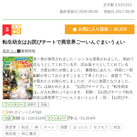
文字数 2,515,912
最終更新日 2026.08.09
登録日 2017.08.06
3
お気に入り追加
26,235
転生幼女はお詫びチートで異世界ごーいんぐまいうぇい
高木コン
書籍情報
第一巻が発売されました！ レンタル実装されました。 初めて
読もうとしてくれている方、読み返そうとしてくれている
方、大変お待たせ致しました。 書籍化にあたり、内容に一部
齟齬が生じておりますことをご了承ください。 改題で〝で〟
が取れたとお知らせしましたが、さらに改題となりました。
〝で〟は抜かれたまま、〝お詫びチートで〟と〝転生幼女
は〟が入れ替わっております。 初期：【お詫びチートで転生
幼女は異世界でごーいんぐまいうぇい】 ↓ 旧：【お詫びチー
トで転生幼女は異世界ごーいんぐまいうぇい】 ↓ 最新：【転
ファンタジー
連載中
長編
生幼女はお詫びチートで異世界ごーいんぐまいうぇい】 読者
24h.ポイント
2,470pt
の皆様、混乱させてしまい大変申し訳ありません。 ✂︎- - - - - -
538
79
位 / 228,916件
位 / 53,354件
小説
ファンタジー
- -キリトリ- - - - - - - - - - - ――神様達の見栄の張り合いに巻き
込まれて異世界へ どっちが仕事出来るとかどうでもいい！
異世界
転生
神
チート
溺愛
まったり
モフモフ
幼女
お詫びにいっぱいチートを貰ってオタクの夢溢れる異世界
無自覚
剣と魔法
で楽しむことに。 グータラ三十路干物女から幼女へ転生。