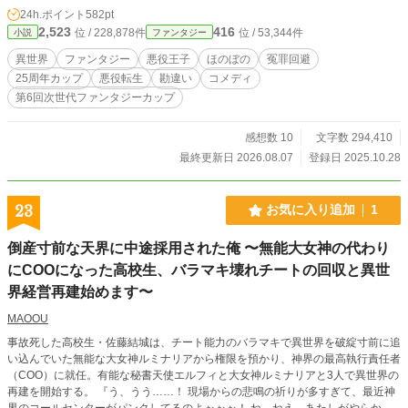
ら頑張れ、ぼく！ ――猶予は後10年。 原作のお話は知ってる
24h.ポイント
582pt
――でも、5歳の頭と体じゃうまくいかない！ お菓子に惑わ
2,523
416
位 / 228,878件
位 / 53,344件
小説
ファンタジー
されて、勘違いで空回りして、毎回ドタバタのアタフタのア
ワアワ。 それでも、ぼくは諦めない。 だって、絶対の絶対に
異世界
ファンタジー
悪役王子
ほのぼの
冤罪回避
死にたくないからっ！ 原作とはちょっと違う王子様たち、な
25周年カップ
悪役転生
勘違い
コメディ
んかびっくりな王様。 健気に奮闘する(ポンコツ)王子と、見
第6回次世代ファンタジーカップ
守る人たち。 どうにか生き延びたい5才の、ほのぼのコミカ
ル可愛いふわふわ物語。 (全年齢/ほのぼの/男性キャラ中心/嫌
なキャラなし/1エピソード完結型) ※無断利用をお断りします
感想数 10
文字数 294,410
最終更新日 2026.08.07
登録日 2025.10.28
23
お気に入り追加
1
倒産寸前な天界に中途採用された俺 〜無能大女神の代わり
にCOOになった高校生、バラマキ壊れチートの回収と異世
界経営再建始めます〜
MAOOU
事故死した高校生・佐藤結城は、チート能力のバラマキで異世界を破綻寸前に追
い込んでいた無能な大女神ルミナリアから権限を預かり、神界の最高執行責任者
（COO）に就任。有能な秘書天使エルフィと大女神ルミナリアと3人で異世界の
再建を開始する。 『う、うう……！ 現場からの悲鳴の祈りが多すぎて、最近神
界のコールセンターがパンクしてるのよぉぉぉ！ ね、ねえ、あたしがやらかし