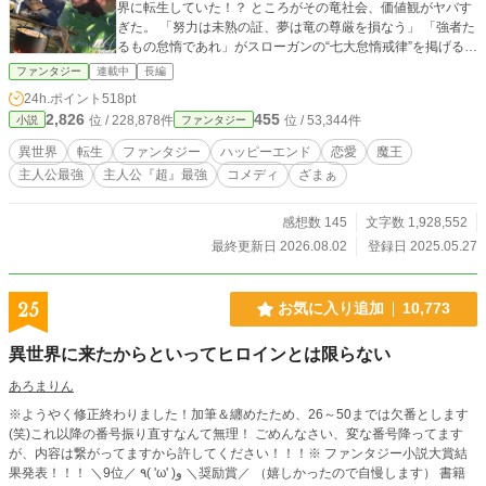
界に転生していた！？ ところがその竜社会、価値観がヤバす
ぎた。 「努力は未熟の証、夢は竜の尊厳を損なう」 「強者た
るもの怠惰であれ」がスローガンの“七大怠惰戒律”を掲げる、
まさかのぐうたら最強種族！ 「何それ意味わかんない。強く
ファンタジー
連載中
長編
生まれたからこそ、努力してもっと強くなるのが楽しいんじ
24h.ポイント
518pt
ゃん。」 かくして、生まれながらにして世界最強クラスのポ
2,826
455
位 / 228,878件
位 / 53,344件
小説
ファンタジー
テンシャルを持つ幼竜・アルドラクスは、 竜社会の常識をぶ
っちぎりで踏み倒し、独学で魔法と技術を学び、人間の姿へ
異世界
転生
ファンタジー
ハッピーエンド
恋愛
魔王
と変身。 「世界を見たい。自分の力がどこまで通じるか、試
主人公最強
主人公『超』最強
コメディ
ざまぁ
してみたい——」 人間のふりをして旅に出た彼は、貴族の令
嬢や竜の少女、巨大な犬といった仲間たちと出会い、 やが
て“魔王”と呼ばれる世界級の脅威や、世界の秘密に巻き込まれ
感想数 145
文字数 1,928,552
ていくことになる。 ——これは、“怠惰が美徳”な最強種族に
最終更新日 2026.08.02
登録日 2025.05.27
生まれてしまった元社畜が、 「自分らしく、全力で生きる」
ことを選んだ物語。 世界を知り、仲間と出会い、規格外の強
さで冒険と成長を繰り広げる、 最強幼竜の“成り上がり×異端
25
お気に入り追加
10,773
×ほのぼの冒険ファンタジー”開幕！
異世界に来たからといってヒロインとは限らない
あろまりん
※ようやく修正終わりました！加筆＆纏めたため、26～50までは欠番とします
(笑)これ以降の番号振り直すなんて無理！ ごめんなさい、変な番号降ってます
が、内容は繋がってますから許してください！！！※ ファンタジー小説大賞結
果発表！！！ ＼9位／ ٩( 'ω' )و ＼奨励賞／ （嬉しかったので自慢します） 書籍