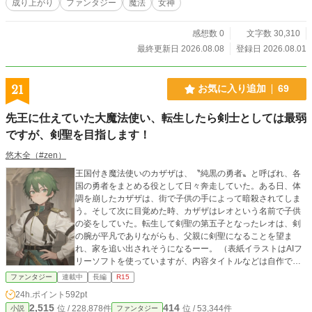
成り上がり
ファンタジー
魔法
女神
いう遺言を残されていますね。お疲れ様でした。それではご希望通り、石の下で
眠れるように取り計らわせていただきます』 まったく人の話を聞かない女神で
ある。 ここで死ぬ運命だった石野建造（93）と死ぬはずのなかった板野賢治（1
感想数 0
文字数 30,310
8）。 決してミスを認めようとしない女神。 人違い転生者・賢治。 ギャグ満載
最終更新日 2026.08.08
登録日 2026.08.01
で波乱万丈な、スローライフ生活が今始まる？ いや待てって！ 俺、赤ん坊
に……しかも女になってるぅ⁉ 人違い転生者・賢治。 ギャグ満載で波乱万丈な、
≪TS≫スローライフ生活が今始まる！ ※AIに登場人物の名前や固有名詞のアイ
21
お気に入り追加
69
ディアを出してもらっています。
先王に仕えていた大魔法使い、転生したら剣士としては最弱
ですが、剣聖を目指します！
悠木全（#zen）
王国付き魔法使いのカザザは、〝純黒の勇者〟と呼ばれ、各
国の勇者をまとめる役として日々奔走していた。ある日、体
調を崩したカザザは、街で子供の手によって暗殺されてしま
う。そして次に目覚めた時、カザザはレオという名前で子供
の姿をしていた。転生して剣聖の第五子となったレオは、剣
の腕が平凡でありながらも、父親に剣聖になることを望ま
れ、家を追い出されそうになるーー。 （表紙イラストはAIフ
リーソフトを使っていますが、内容タイトルなどは自作で
す）
ファンタジー
連載中
長編
R15
24h.ポイント
592pt
2,515
414
位 / 228,878件
位 / 53,344件
小説
ファンタジー