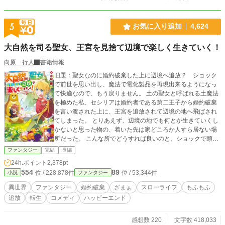
5
お気に入り追加
4,624
大自然を司る聖女、王宮を見捨て辺境で楽しく生きていく！
向原 行人
書籍情報
旧題：聖女なのに婚約破棄した上に辺境へ追放？ ショック
で前世を思い出し、魔法で電化製品を再現出来るようになっ
て快適なので、もう戻りません。 土の聖女と呼ばれる土魔法
を極めた私、セシリアは婚約者である第二王子から婚約破棄
を言い渡された上に、王宮を追放されて辺境の地へ飛ばされ
てしまった。 とりあえず、辺境の地でも何とか生きていくし
かないと思った物の、着いた先は家どころか人すら居ない場
所だった。 こんな所でどうすれば良いのと、ショックで頭が
真っ白になった瞬間、突然前世の――日本の某家電量販店の
ファンタジー
完結
長編
販売員として働いていた記憶が蘇る。 土魔法で家や畑を作
24h.ポイント
2,378pt
り、具現化魔法で家電製品を再現し……あれ？ 王宮暮らし
554
89
位 / 228,878件
位 / 53,344件
小説
ファンタジー
より遥かに快適なんですけど！ 一方、王宮での私がしていた
仕事を出来る者が居ないらしく、戻って来いと言われるけ
異世界
ファンタジー
婚約破棄
ざまぁ
スローライフ
もふもふ
ど、モフモフな動物さんたちと一緒に快適で幸せに暮らして
追放
転生
コメディ
ハッピーエンド
居るので、お断りします。 ※第○話：主人公視点 挿話○：タ
イトルに書かれたキャラの視点 となります。
感想数 220
文字数 418,033