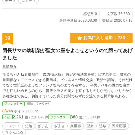
チート
コメディ
感想数 0
文字数 76,680
最終更新日 2026.08.08
登録日 2026.07.18
19
お気に入り追加
733
団長サマの幼馴染が聖女の座をよこせというので譲ってあげ
ました
毒島醜女
※某ちゃんねる風創作 『魔力掲示板』 特定の魔法陣を描けば老若男女、貧富の
差関係なくアクセスできる掲示板。ビジネスの情報交換、政治の議論、それだけ
でなく世間話のようなフランクなものまで存在する。 平民レベルの微力な魔力
でも打ち込めるものから、貴族クラスの魔力を有するものしか開けないものから
多種多様である。勿論そういった身分に関わらずに交流できる掲示板もある。
今日もまた、掲示板は悲喜こもごもに賑わっていた――
ファンタジー
完結
ｼｮｰﾄｼｮｰﾄ
24h.ポイント
660pt
2,261
380
位 / 228,878件
位 / 53,344件
小説
ファンタジー
コメディ
短編
ざまあ
ざまぁ
異世界
聖女
追放
因果応報
ちゃんねる