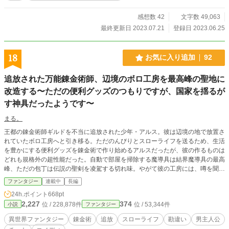
感想数 42
文字数 49,063
最終更新日 2023.07.21
登録日 2023.06.25
18
お気に入り追加
92
追放された万能錬金術師、辺境のボロ工房を最高峰の聖地に
改造する〜ただの便利グッズのつもりですが、国家を揺るが
す神具だったようです〜
まる。
王都の錬金術師ギルドを不当に追放された少年・アルス。彼は辺境の地で放置さ
れていたボロ工房へと引き移る。ただのんびりとスローライフを送るため、生活
を豊かにする便利グッズを錬金術で作り始めるアルスだったが、彼の作るものは
どれも規格外の超性能だった。自動で部屋を掃除する魔導具は結界魔導具の最高
峰、ただの包丁は伝説の聖剣を凌駕する切れ味。やがて彼の工房には、噂を聞き
つけた美少女冒険者やエルフの職人、果てには帝国の大物までが集まり、いつの
ファンタジー
連載中
長編
間にか世界で最も注目される聖地へと変貌していく。無自覚な天才が贈る、もの
24h.ポイント
668pt
づくりファンタジー！
2,227
374
位 / 228,878件
位 / 53,344件
小説
ファンタジー
異世界ファンタジー
錬金術
追放
スローライフ
勘違い
男主人公