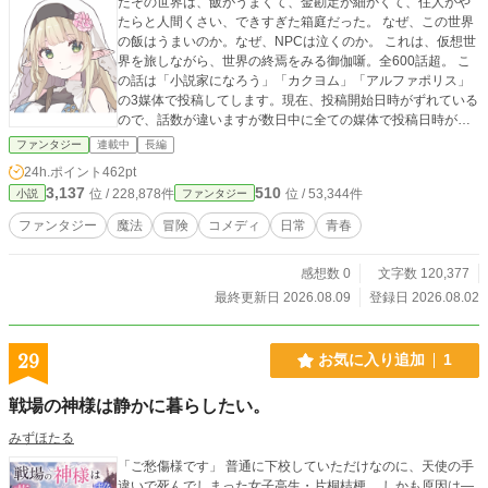
たその世界は、飯がうまくて、金勘定が細かくて、住人がや
たらと人間くさい、できすぎた箱庭だった。 なぜ、この世界
の飯はうまいのか。なぜ、NPCは泣くのか。 これは、仮想世
界を旅しながら、世界の終焉をみる御伽噺。全600話超。 こ
の話は「小説家になろう」「カクヨム」「アルファポリス」
の3媒体で投稿してします。現在、投稿開始日時がずれている
ので、話数が違いますが数日中に全ての媒体で投稿日時がそ
ろうようにします。
ファンタジー
連載中
長編
24h.ポイント
462pt
3,137
510
位 / 228,878件
位 / 53,344件
小説
ファンタジー
ファンタジー
魔法
冒険
コメディ
日常
青春
感想数 0
文字数 120,377
最終更新日 2026.08.09
登録日 2026.08.02
29
お気に入り追加
1
戦場の神様は静かに暮らしたい。
みずほたる
「ご愁傷様です」 普通に下校していただけなのに、天使の手
違いで死んでしまった女子高生・片桐桔梗。 しかも原因は―