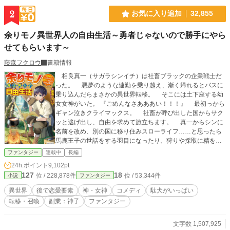
き飛ばしていく。 爽快バトルと仲間たちの掛け合いで描く、最強女性主人公
2
お気に入り追加
32,855
の異世界魔法学院ファンタジー。
余りモノ異世界人の自由生活～勇者じゃないので勝手にやら
せてもらいます～
藤森フクロウ
書籍情報
相良真一（サガラシンイチ）は社畜ブラックの企業戦士だ
った。 悪夢のような連勤を乗り越え、漸く帰れるとバスに
乗り込んだらまさかの異世界転移。 そこには土下座する幼
女女神がいた。 『ごめんなさあああい！！！』 最初っから
ギャン泣きクライマックス。 社畜が呼び出した国からサク
ッと逃げ出し、自由を求めて旅立ちます。 真一からシンに
名前を改め、別の国に移り住みスローライフ……と思ったら
馬鹿王子の世話をする羽目になったり、狩りや採取に精を出
したり、馬鹿王子に暴言を吐いたり、冒険者ランクを上げた
ファンタジー
連載中
長編
り、女神の愚痴を聞いたり、馬鹿王子を躾けたり、社会貢献
24h.ポイント
9,102pt
したり…… そんなまったり異世界生活がはじまる――か
127
18
位 / 228,878件
位 / 53,344件
小説
ファンタジー
も？ ブックマーク30000件突破ありがとうございま
す！！ 第１３回ファンタジー小説大賞にて、特別賞を頂
異世界
後で恋愛要素
神・女神
コメディ
駄犬がいっぱい
き書籍化しております。 ♦お知らせ♦ 余りモノ異世界
転移・召喚
副業：神子
ファンタジー
人の自由生活、コミックス１～６巻が発売中！ 漫画は村
松麻由先生が担当してくださっています。 よかったらお手
に取っていただければ幸いです。 書籍１～９巻発売中。
文字数 1,507,925