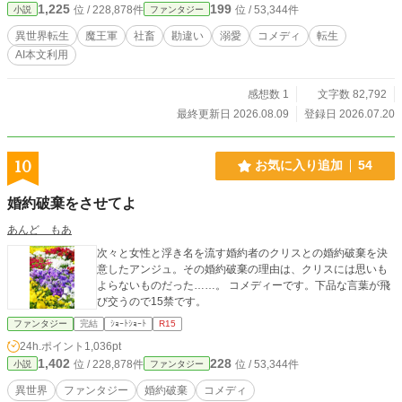
1,225
199
位 / 228,878件
位 / 53,344件
小説
ファンタジー
はただ、定時で帰りたいだけなのに。 無自覚に最強なダメ社
畜の、ホワイト企業化コメディ、はじまります。 ※本作は、
異世界転生
魔王軍
社畜
勘違い
溺愛
コメディ
転生
既存作品を全面的に改稿（リライト）した作品です。
AI本文利用
感想数 1
文字数 82,792
最終更新日 2026.08.09
登録日 2026.07.20
10
お気に入り追加
54
婚約破棄をさせてよ
あんど もあ
次々と女性と浮き名を流す婚約者のクリスとの婚約破棄を決
意したアンジュ。その婚約破棄の理由は、クリスには思いも
よらないものだった……。 コメディーです。下品な言葉が飛
び交うので15禁です。
ファンタジー
完結
ｼｮｰﾄｼｮｰﾄ
R15
24h.ポイント
1,036pt
1,402
228
位 / 228,878件
位 / 53,344件
小説
ファンタジー
異世界
ファンタジー
婚約破棄
コメディ