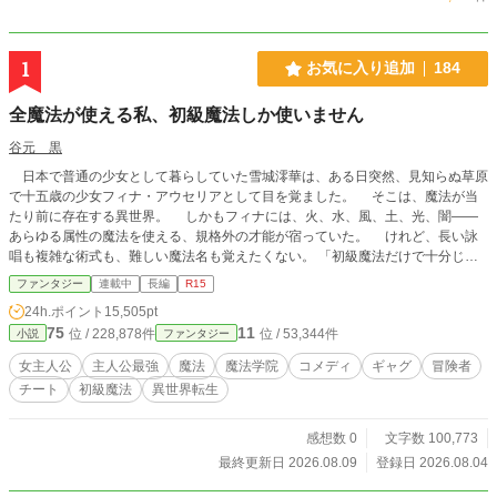
1
お気に入り追加
184
全魔法が使える私、初級魔法しか使いません
谷元 黒
日本で普通の少女として暮らしていた雪城澪華は、ある日突然、見知らぬ草原
で十五歳の少女フィナ・アウセリアとして目を覚ました。 そこは、魔法が当
たり前に存在する異世界。 しかもフィナには、火、水、風、土、光、闇――
あらゆる属性の魔法を使える、規格外の才能が宿っていた。 けれど、長い詠
唱も複雑な術式も、難しい魔法名も覚えたくない。 「初級魔法だけで十分じゃ
ない？」 そう考えたフィナが放つのは、どこにでもあるはずの初級魔法。
ファンタジー
連載中
長編
R15
ほんの少しの火球は、複数の標的を追尾して同時に撃ち抜く。 小さな土壁
24h.ポイント
15,505pt
は、迷宮主の大規模魔法を完全に遮断する。 ただの水魔法は、巨大な魔物を
75
11
位 / 228,878件
位 / 53,344件
小説
ファンタジー
地面へ押さえつけるほど重くなる。 本人は普通に使っているつもりなのに、
そのすべてが世界の魔法理論から外れていた。 「それのどこが初級魔法なの
女主人公
主人公最強
魔法
魔法学院
コメディ
ギャグ
冒険者
よ！」 理論派の少年レオン、眠たげな静寂魔法使いネム、自称一番弟子のリ
チート
初級魔法
異世界転生
リカ、負けず嫌いな黒級主席エルナ。 仲間たちにツッコまれ、呆れられ、時
には崇拝されながら、フィナは魔法学院で新しい生活を始めていく。 しか
し、彼女の魔法へ反応する古代施設、黒い紋章を持つ謎の侵入者、そして告げら
感想数 0
文字数 100,773
れた「原初魔法」という言葉。 フィナの力は、ただ全属性を使えるだけの才
最終更新日 2026.08.09
登録日 2026.08.04
能ではなかった。 最強なのに天然。 規格外なのに無自覚。 世界最強級の
少女が、初級魔法だけで魔法学院の常識も、強大な魔物も、古代から続く謎も吹