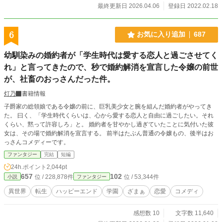
最終更新日 2026.04.06
登録日 2022.02.18
6
お気に入り追加
687
幼馴染みの婚約者が「学生時代は愛する恋人と過ごさせてく
れ」と言ってきたので、秒で婚約解消を宣言した令嬢の前世
が、社畜のおっさんだった件。
灯乃
書籍情報
子爵家の総領娘である令嬢の前に、巨乳美少女と腕を組んだ婚約者がやってき
た。 曰く、「学生時代くらいは、心から愛する恋人と自由に過ごしたい。それ
くらい、黙って許容しろ」と。 婚約者を甘やかし過ぎていたことに気付いた彼
女は、その場で婚約解消を宣言する。 前半はたぶん普通の令嬢もの、後半はお
っさんコメディーです。
ファンタジー
完結
短編
24h.ポイント
2,044pt
657
102
位 / 228,878件
位 / 53,344件
小説
ファンタジー
異世界
転生
ハッピーエンド
学園
ざまぁ
恋愛
コメディ
感想数 10
文字数 11,640