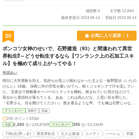
感想数 4
文字数 12,844
最終更新日 2024.06.14
登録日 2024.06.14
20
お気に入り追加
1
ポンコツ女神のせいで、石野建造（93）と間違われて異世
界転生⁉～どうせ転生するなら【ワンランク上の石加工スキ
ル】を極めて成り上がってやる！
奇蹟あい
明日に大学受験を控え、気持ちが高ぶり眠れなかった主人公・板野賢治（いたの
けんじ）18歳。 深夜に外の空気を吸いがてら、軽くジョギングで汗を流してい
た。 交差点で積載量オーバーのトラックが横転。積まれていた荷がほどけて、
荷台から電信柱が落ちてくる。 ああ、これは死んだな。と思い目を閉じた。
『石野さん、目を開けてください』 透き通るような声。 でも俺は石野じゃなく
て板野だし。と思いながらも目を開く。 さっきの交差点でも、病院のベッドで
ファンタジー
連載中
長編
もなく、光に包まれた部屋。 そして目の前には天使の羽の生えた女性。 そう、
24h.ポイント
620pt
異世界転生である。 『あなたは石野建造（いしのけんぞう）93歳ですね』 「違
2,380
395
位 / 228,878件
位 / 53,344件
小説
ファンタジー
います」 普通に見たら93じゃないのはわかるだろう。と心の中でツッコミを入
れるも、羽の生えた女性――女神様は取り合ってくれない。 『石が好きで石と
TS転生(男→女)
異世界転生
主人公最強
コメディ
ハーレム
学園
共に歩んだ人生。石加工職人として生涯現役を貫き、最期は石の下で眠りたいと