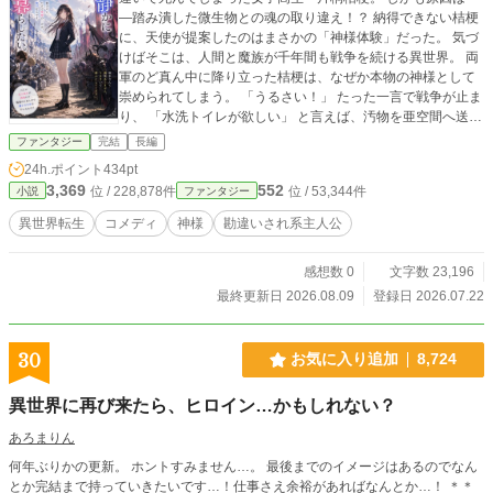
―踏み潰した微生物との魂の取り違え！？ 納得できない桔梗
に、天使が提案したのはまさかの「神様体験」だった。 気づ
けばそこは、人間と魔族が千年間も戦争を続ける異世界。 両
軍のど真ん中に降り立った桔梗は、なぜか本物の神様として
崇められてしまう。 「うるさい！」 たった一言で戦争が止ま
り、 「水洗トイレが欲しい」 と言えば、汚物を亜空間へ送る
超高性能トイレが完成。 さらに洗濯機、オセロ、共通言語ま
ファンタジー
完結
長編
で――。 本人はただ静かに暮らしたいだけなのに、何気ない
24h.ポイント
434pt
一言が次々と「神託」として受け取られ、人間と魔族の世界
3,369
552
位 / 228,878件
位 / 53,344件
小説
ファンタジー
を変えていく。 戦争を命令で止めるのではなく。 戦争より楽
しいものを増やしていく。 これは後に―― |戦場の神《ワル
異世界転生
コメディ
神様
勘違いされ系主人公
キューレ》と呼ばれることになる、一人の女子高生のお話。
そして遥か未来。 物語は『プリンセス・サーバンツ』へと続
感想数 0
文字数 23,196
いていく。
最終更新日 2026.08.09
登録日 2026.07.22
30
お気に入り追加
8,724
異世界に再び来たら、ヒロイン…かもしれない？
あろまりん
何年ぶりかの更新。 ホントすみません…。 最後までのイメージはあるのでなん
とか完結まで持っていきたいです…！仕事さえ余裕があればなんとか…！ ＊＊