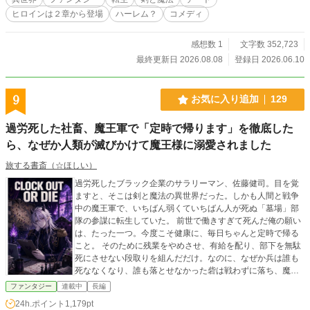
ヒロインは２章から登場
ハーレム？
コメディ
感想数 1
文字数 352,723
最終更新日 2026.08.08
登録日 2026.06.10
9
お気に入り追加
129
過労死した社畜、魔王軍で「定時で帰ります」を徹底した
ら、なぜか人類が滅びかけて魔王様に溺愛されました
旅する書斎（☆ほしい）
過労死したブラック企業のサラリーマン、佐藤健司。目を覚
ますと、そこは剣と魔法の異世界だった。しかも人間と戦争
中の魔王軍で、いちばん弱くていちばん人が死ぬ「墓場」部
隊の参謀に転生していた。 前世で働きすぎて死んだ俺の願い
は、たった一つ。今度こそ健康に、毎日ちゃんと定時で帰る
こと。 そのために残業をやめさせ、有給を配り、部下を無駄
死にさせない段取りを組んだだけ。なのに、なぜか兵は誰も
死ななくなり、誰も落とせなかった砦は戦わずに落ち、魔王
軍はどんどん強くなっていく。 「兵の命を大事にする、恐ろ
ファンタジー
連載中
長編
しく冷酷な策略家」 そんな勘違いが勝手に広まって、俺は魔
24h.ポイント
1,179pt
王様に見初められ、人間の国は次々と白旗を上げていく。俺