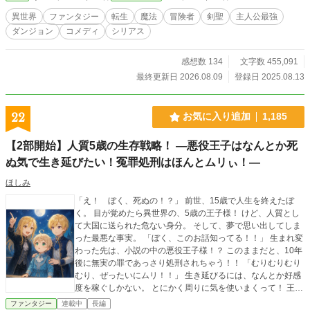
異世界
ファンタジー
転生
魔法
冒険者
剣聖
主人公最強
ダンジョン
コメディ
シリアス
感想数 134
文字数 455,091
最終更新日 2026.08.09
登録日 2025.08.13
22
お気に入り追加
1,185
【2部開始】人質5歳の生存戦略！ ―悪役王子はなんとか死
ぬ気で生き延びたい！冤罪処刑はほんとムリぃ！―
ほしみ
「え！ ぼく、死ぬの！？」 前世、15歳で人生を終えたぼ
く。 目が覚めたら異世界の、5歳の王子様！ けど、人質とし
て大国に送られた危ない身分。 そして、夢で思い出してしま
った最悪な事実。 「ぼく、このお話知ってる！！」 生まれ変
わった先は、小説の中の悪役王子様！？ このままだと、10年
後に無実の罪であっさり処刑されちゃう！！ 「むりむりむり
むり、ぜったいにムリ！！」 生き延びるには、なんとか好感
度を稼ぐしかない。 とにかく周りに気を使いまくって！ 王子
様たちは全力尊重！ 侍女さんたちには迷惑かけない！ ひたす
ファンタジー
連載中
長編