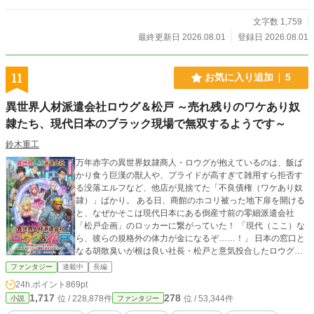
文字数 1,759
最終更新日 2026.08.01
登録日 2026.08.01
11
お気に入り追加
5
異世界人材派遣会社ロウグ＆松戸 ～売れ残りのワケあり奴
隷たち、現代日本のブラック現場で無双するようです～
鈴木重工
万年赤字の異世界奴隷商人・ロウグが抱えているのは、飯ば
かり食う巨漢の獣人や、プライドが高すぎて雑用すら拒否す
る没落エルフなど、他店が見捨てた「不良債権（ワケあり奴
隷）」ばかり。 ある日、商館のホコリ被った地下扉を開ける
と、なぜかそこは現代日本にある倒産寸前の零細派遣会社
「松戸企画」のロッカーに繋がっていた！ 「現代（ここ）な
ら、彼らの規格外の体力が金になるぞ……！」 日本の窓口と
なる胡散臭いが根は良い社長・松戸と意気投合したロウグ
は、異世界から現代日本へ労働力を貸し出す『異世界人材派
ファンタジー
連載中
長編
遣ビジネス』をスタートさせる。 プライド激高のエルフは
24h.ポイント
869pt
「ドSキャバ嬢」として中年サラリーマンの心を鷲掴みにして
1,717
278
位 / 228,878件
位 / 53,344件
小説
ファンタジー
売上ナンバーワンに！ 怪力無双の獣人は重機も入れない現場
で大岩を素手で砕き「伝説の土方」として親方に惚れ込まれ