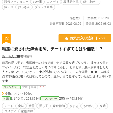
現代ファンタジー
お仕事
コメディ
異世界交流
成り上がり
る！ さらに、ポンコツサキュバスは「大食い地下アイドル」
飯テロ
おっさん
ブラック企業
としてバズり、元宮廷魔術師の傲慢ジジイは「最強ITエンジ
ニア」として炎上プロジェクトをワンオペで鎮火していく！
日本で稼いだ円で『100均の爪切り』や『ワークマンの防寒
感想数 0
文字数 116,528
着』を大量に買い付け、異世界に持ち込みボロ儲け。 彼らの
最終更新日 2026.08.09
登録日 2026.08.03
邪魔をする現代の悪徳派遣会社やヤクザ、異世界の強欲領主
には、ロウグの『奴隷商人の容赦ない交渉術』と異世界メン
バーの圧倒的スペックで完膚なきまでに鉄槌を下す！ 「あい
12
お気に入り追加
758
つらは奴隷じゃない。ウチの大事な『正社員』だ」 これは、
ふたつの世界を股にかける不器用で情に厚い男たちと、現代
精霊に愛された錬金術師、チートすぎてもはや無敵！？
日本で本当の「働く喜び」と「居場所」を見つけたワケあり
異世界人たちの、笑って泣ける痛快お仕事ファンタジー！
あーもんど
書籍情報
精霊の愛し子で、帝国唯一の錬金術師である公爵令嬢プリシラ。 彼女は今日も
マイペースに、精霊達と楽しくモノ作りに励む。 ときどき、悪人を断罪したり
人々を救ったりしながら。 ◆小説家になろう様にて、先行公開中◆ ◆三人称視
点で本格的に書くのは初めてなので、温かい目で見守っていただけますと幸いで
す◆
ファンタジー
完結
長編
R15
24h.ポイント
804pt
1,845
295
位 / 228,878件
位 / 53,344件
小説
ファンタジー
チート
魔法
精霊
愛し子
錬金術師
ざまぁ
もの作り
令嬢
コメディ
家族の絆