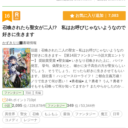
16
お気に入り追加
7,083
召喚されたら聖女が二人!? 私はお呼びじゃないようなので
好きに生きます
かずきりり
書籍情報
旧題：召喚された二人の聖女～私はお呼びじゃないようなの
で好きに生きます～ 【第14回ファンタジー小説大賞エントリ
ー】 奨励賞受賞 ●聖女編● いきなり召喚された上に、ババァ
発言。 挙句、偽聖女だと。 確かに女子高生の方が聖女らしい
でしょう、そうでしょう。 だったら好きに生きさせてもらい
ます。 脱社畜！ ハッピースローライフ！ ご都合主義万歳！
ノリで生きて何が悪い！ ●勇者編● え？勇者？ うん？勇者？
そもそも召喚って何か知ってますか？ またやらかしたのかバ
カ王子ー！ ●魔界編● いきおくれって分かってるわー！ それ
ファンタジー
完結
長編
よりも、クロを探しに魔界へ！ 魔界という場所は……とてつ
24h.ポイント
710pt
もなかった そしてクロはクロだった。 魔界でも見事になして
2,095
349
位 / 228,878件
位 / 53,344件
小説
ファンタジー
みせようスローライフ！ 邪魔するなら排除します！ ------------
-- 恋愛はスローペース 物事を組み立てる、という訓練のため
異世界
聖女
召喚
もふもふ
最強
ファンタジー
魔王
日常
三部作長編を予定しております。
コメディ
レジーナ