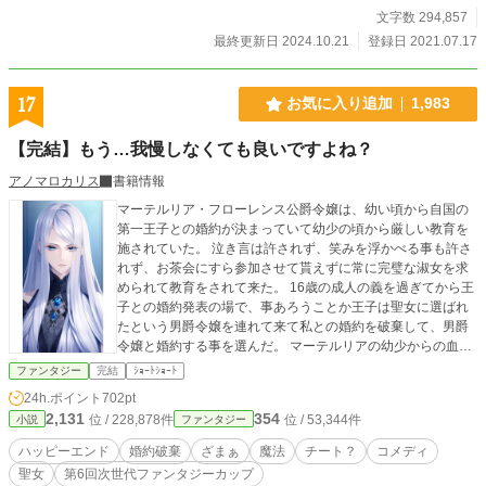
文字数 294,857
最終更新日 2024.10.21
登録日 2021.07.17
17
お気に入り追加
1,983
【完結】もう…我慢しなくても良いですよね？
アノマロカリス
書籍情報
マーテルリア・フローレンス公爵令嬢は、幼い頃から自国の
第一王子との婚約が決まっていて幼少の頃から厳しい教育を
施されていた。 泣き言は許されず、笑みを浮かべる事も許さ
れず、お茶会にすら参加させて貰えずに常に完璧な淑女を求
められて教育をされて来た。 16歳の成人の義を過ぎてから王
子との婚約発表の場で、事あろうことか王子は聖女に選ばれ
たという男爵令嬢を連れて来て私との婚約を破棄して、男爵
令嬢と婚約する事を選んだ。 マーテルリアの幼少からの血の
滲むような努力は、一瞬で崩壊してしまった。 あぁ、今迄の
ファンタジー
完結
ｼｮｰﾄｼｮｰﾄ
苦労は一体なんの為に… もう…我慢しなくても良いですよ
24h.ポイント
702pt
ね？ この物語は、「虐げられる生活を曽祖母の秘術でざまぁ
2,131
354
位 / 228,878件
位 / 53,344件
小説
ファンタジー
して差し上げますわ！」の続編です。 前作の登場人物達も多
数登場する予定です。 マーテルリアのイラストを変更致しま
ハッピーエンド
婚約破棄
ざまぁ
魔法
チート？
コメディ
した。
聖女
第6回次世代ファンタジーカップ