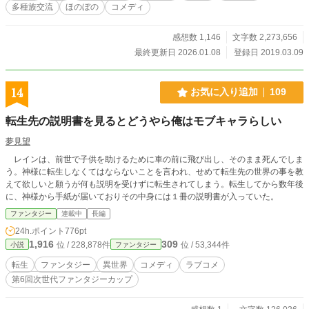
多種族交流
ほのぼの
コメディ
感想数 1,146
文字数 2,273,656
最終更新日 2026.01.08
登録日 2019.03.09
14
お気に入り追加
109
転生先の説明書を見るとどうやら俺はモブキャラらしい
夢見望
レインは、前世で子供を助けるために車の前に飛び出し、そのまま死んでしま
う。神様に転生しなくてはならないことを言われ、せめて転生先の世界の事を教
えて欲しいと願うが何も説明を受けずに転生されてしまう。転生してから数年後
に、神様から手紙が届いておりその中身には１冊の説明書が入っていた。
ファンタジー
連載中
長編
24h.ポイント
776pt
1,916
309
位 / 228,878件
位 / 53,344件
小説
ファンタジー
転生
ファンタジー
異世界
コメディ
ラブコメ
第6回次世代ファンタジーカップ