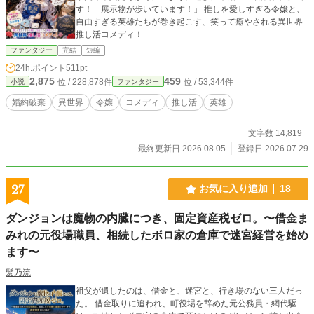
す！ 展示物が歩いています！」 推しを愛しすぎる令嬢と、
自由すぎる英雄たちが巻き起こす、笑って癒やされる異世界
推し活コメディ！
ファンタジー
完結
短編
24h.ポイント
511pt
2,875
459
位 / 228,878件
位 / 53,344件
小説
ファンタジー
婚約破棄
異世界
令嬢
コメディ
推し活
英雄
文字数 14,819
最終更新日 2026.08.05
登録日 2026.07.29
27
お気に入り追加
18
ダンジョンは魔物の内臓につき、固定資産税ゼロ。〜借金ま
みれの元役場職員、相続したボロ家の倉庫で迷宮経営を始め
ます〜
髪乃流
祖父が遺したのは、借金と、迷宮と、行き場のない三人だっ
た。 借金取りに追われ、町役場を辞めた元公務員・網代駆