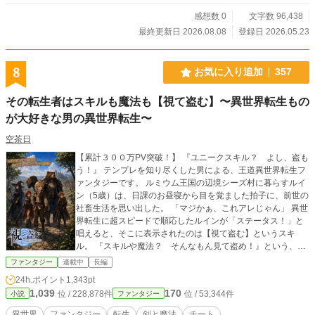
感想数 0
文字数 96,438
最終更新日 2026.08.08
登録日 2026.05.23
8
お気に入り追加
357
その転生者はスキルも魔法も【視て盗む】〜異世界転生もの
が大好きな男の異世界転生〜
空茶日
【累計３００万PV突破！】 『ユニークスキル？ よし、盗も
う！』 テンプレを知り尽くした男による、王道異世界転生フ
ァンタジーです。 ルミウム王国の辺境シーズ村に暮らすルイ
ン（5歳）は、日課のお昼寝から目を覚ました拍子に、前世の
社畜生活を思い出した。 「マジかぁ、これアレじゃん」 異世
界転生に超スピードで順応したルインが「ステータス！」と
唱えると、そこに表示されたのは【視て盗む】というスキ
ル。 『スキルや魔法？ そんなもん見て盗め！』という、料
理人の世界みたいな能力だった。 異世界転生ものを前世で貪
ファンタジー
連載中
長編
り尽くしてきたルインは、このスキルを手に本物の異世界を
24h.ポイント
1,343pt
どう生きていくのか。 元サラリーマンが夢にまで見た大冒険
1,039
170
位 / 228,878件
位 / 53,344件
小説
ファンタジー
が、辺境の農村で幕を開ける！ ※毎日２１時更新です 本作
は、カクヨム・小説家になろうにも掲載中の連載作品です。
異世界
ファンタジー
転生
剣と魔法
チート