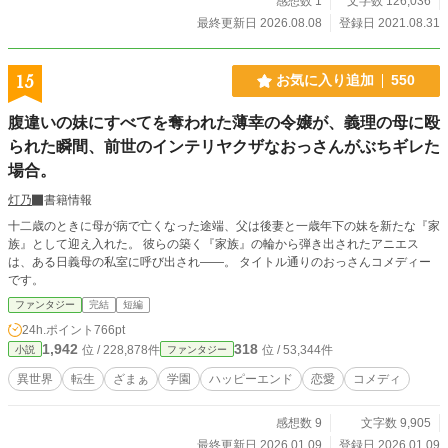
感想数 1
文字数 126,036
最終更新日 2026.08.08
登録日 2021.08.31
15
お気に入り追加
550
腹違いの妹にすべてを奪われた薄幸の令嬢が、義理の母に殴
られた瞬間、前世のインテリヤクザなおっさんがぶちギレた
場合。
灯乃
書籍情報
十二歳のときに母が病で亡くなった途端、父は後妻と一歳年下の妹を新たな『家
族』として迎え入れた。 彼らの築く『家族』の輪から弾き出されたアニエス
は、ある日義母の私室に呼び出され――。 タイトル通りのおっさんコメディー
です。
ファンタジー
完結
短編
24h.ポイント
766pt
1,942
318
位 / 228,878件
位 / 53,344件
小説
ファンタジー
異世界
転生
ざまぁ
学園
ハッピーエンド
恋愛
コメディ
感想数 9
文字数 9,905
最終更新日 2026.01.09
登録日 2026.01.09