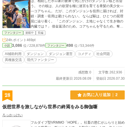
は、相続したボロ家の倉庫で死にかけのダンジョン核と出会
う。 その核は、人の欲望を糧に迷宮を育てる青髪の美少女―
―コアちゃん。 だが、このダンジョンを役所に届ければ、封
鎖・調査・収用は避けられない。 ならば駆は、ひとつの屁理
屈に辿り着く。 「このダンジョン、土地じゃなくて生き物の
内臓では？」 借金返済のため。コアちゃんを守るため。奪わ
れた普通の暮らしを取り戻すため。 元役場職員、迷宮核の美
ファンタジー
連載中
長編
少女、金の匂いに敏いダークエルフ商人。三人の足りないも
24h.ポイント
469pt
のが噛み合っていく中で、駆はもう一つの謎に近づいていく
3,086
498
位 / 228,878件
位 / 53,344件
小説
ファンタジー
――消えた祖父は、なぜ迷宮に呑まれたのか。 法の抜け穴
系・迷宮経営コメディ、絶賛連載中。
AI補助利用
ダンジョン
ダンジョン運営
コメディ
社会問題
異種族交流
現代ファンタジー
感想数 0
文字数 262,936
最終更新日 2026.08.09
登録日 2026.07.30
28
お気に入り追加
2
仮想世界を旅しながら世界の終焉をみる御伽噺
ろっかっけい
フルダイブ型VRMMO「HOPE」。社畜の悠仁がふらりと始め