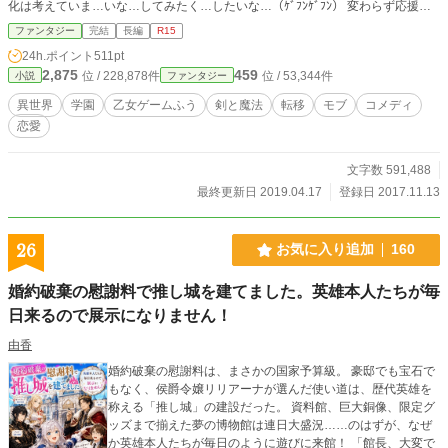
化は考えていま…いな…してみたく…したいな…（ｹﾞﾌﾝｹﾞﾌﾝ） 変わらず応援し
て頂ければと思います。よろしくお願いします！ （誰かイラスト化してくれる
ファンタジー
完結
長編
R15
人いませんか？）←他力本願 ※誤字脱字報告につきましては、返信等一切しま
24h.ポイント
511pt
せんのでご了承ください。しかるべき時期に手直しいたします。
2,875
459
位 / 228,878件
位 / 53,344件
小説
ファンタジー
＊ ＊ ＊ やってきました、異世界。 学生の頃は楽しく読みました、ラノベ。
いえ、今でも懐かしく読んでます。 好きですよ？異世界転移＆転生モノ。 だか
異世界
学園
乙女ゲームふう
剣と魔法
転移
モブ
コメディ
らといって自分もそうなるなんて考えませんよね？ 『ラッキー』と思うか『ア
恋愛
ンラッキー』と思うか。 実際来てみれば、乙女ゲームもかくやと思う世界。 で
もね、誰もがヒロインになる訳じゃないんですよ、ホント。 モブキャラの方が
楽しみは多いかもしれないよ？ 帰る方法を探して四苦八苦？ はてさて帰る事が
文字数 591,488
できるかな… アラフォー女のドタバタ劇…？かな…？ ＊＊＊＊＊＊＊＊＊＊＊
最終更新日 2019.04.17
登録日 2017.11.13
＊＊＊＊＊＊＊＊＊＊＊＊ 基本、ノリと勢いで書いてます。 どこかで見たよう
な展開かも知れません。 暇つぶしに書いている作品なので、多くは望まないで
くださると嬉しいです。
26
お気に入り追加
160
婚約破棄の慰謝料で推し城を建てました。英雄本人たちが毎
日来るので展示になりません！
由香
婚約破棄の慰謝料は、まさかの国家予算級。 豪邸でも宝石で
もなく、侯爵令嬢リリアーナが選んだ使い道は、歴代英雄を
称える「推し城」の建設だった。 資料館、巨大銅像、限定グ
ッズまで揃えた夢の博物館は連日大盛況……のはずが、なぜ
か英雄本人たちが毎日のように遊びに来館！ 「館長、大変で