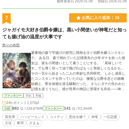
最終更新日 2026.01.08
登録日 2026.01.08
7
お気に入り追加
16
ジャガイモ大好き伯爵令嬢は、黒い小間使いが神竜だと知っ
ても揚げ油の温度が大事です
怒りの布団
避暑地の森で芋揚げの研究に情熱を注ぐ伯爵令嬢コンスタン
テ。 ある日、森で倒れていた記憶喪失の少年ダナを拾った彼
女は、彼を小間使いとして雇うことにする。 「美味しいで
す。でも薄く切って油で揚げればもっと美味しくなるかも」
その一言から始まった二人の奇妙な共同研究。 しかし成長し
たコンスタンテを待っていたのは、傲慢な公爵令息との政略
結婚と、聖女候補を巡る騒動だった。 さらにダナの失われた
記憶を追ううちに、彼が世界の神話に登場する存在――神竜
と深く関わっていることが判明する。 「わたくしが、あなた
ファンタジー
完結
長編
を本当の家に帰してみせますわ！」 ​たとえ、切ない別れが待
24h.ポイント
1,570pt
っているとしても。 大好きな従者を本当の家族の元へ帰すた
882
141
位 / 228,878件
位 / 53,344件
小説
ファンタジー
め、伯爵令嬢は今日も芋を揚げながら奔走する。
異世界
ハッピーエンド
コメディ
悪役令嬢？
神竜
一応恋愛
主従
断罪
ざまぁ