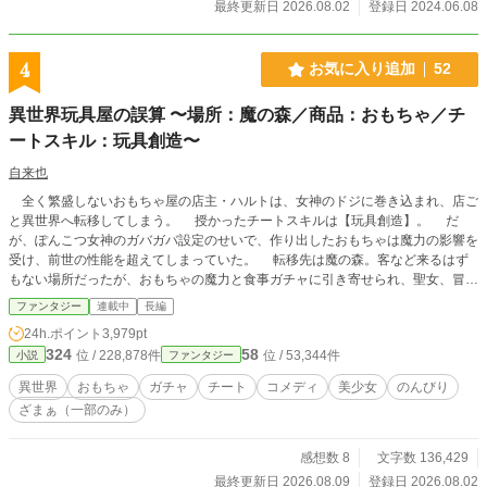
最終更新日 2026.08.02
登録日 2024.06.08
4
お気に入り追加
52
異世界玩具屋の誤算 〜場所：魔の森／商品：おもちゃ／チ
ートスキル：玩具創造〜
自来也
全く繁盛しないおもちゃ屋の店主・ハルトは、女神のドジに巻き込まれ、店ご
と異世界へ転移してしまう。 授かったチートスキルは【玩具創造】。 だ
が、ぽんこつ女神のガバガバ設定のせいで、作り出したおもちゃは魔力の影響を
受け、前世の性能を超えてしまっていた。 転移先は魔の森。客など来るはず
もない場所だったが、おもちゃの魔力と食事ガチャに引き寄せられ、聖女、冒険
者、果ては伝説の竜までが訪れる事に。 現代技術を置き去りにした謎の高性
ファンタジー
連載中
長編
能おもちゃで、ハルトは今日ものんびりお店を開店中！
24h.ポイント
3,979pt
324
58
位 / 228,878件
位 / 53,344件
小説
ファンタジー
異世界
おもちゃ
ガチャ
チート
コメディ
美少女
のんびり
ざまぁ（一部のみ）
感想数 8
文字数 136,429
最終更新日 2026.08.09
登録日 2026.08.02