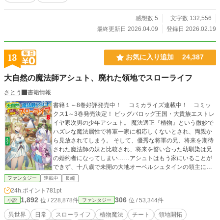
感想数 5
文字数 132,556
最終更新日 2026.04.09
登録日 2026.02.19
13
お気に入り追加
24,387
大自然の魔法師アシュト、廃れた領地でスローライフ
さとう
書籍情報
書籍１～8巻好評発売中！ コミカライズ連載中！ コミッ
クス1～3巻発売決定！ ビッグバロッグ王国・大貴族エストレ
イヤ家次男の少年アシュト。 魔法適正『植物』という微妙で
ハズレな魔法属性で将軍一家に相応しくないとされ、両親か
ら見放されてしまう。 そして、優秀な将軍の兄、将来を期待
された魔法師の妹と比較され、将来を誓い合った幼馴染は兄
の婚約者になってしまい……アシュトはもう家にいることが
できず、十八歳で未開の大地オーベルシュタインの領主にな
る。 一人、森で暮らそうとするアシュトの元に、希少な種族
ファンタジー
連載中
長編
たちが次々と集まり、やがて大きな村となり……ハズレ属性
24h.ポイント
781pt
と思われた『植物』魔法は、未開の地での生活には欠かせな
1,892
306
位 / 228,878件
位 / 53,344件
小説
ファンタジー
い魔法だった！ これは、植物魔法師アシュトが、未開の地オ
ーベルシュタインで仲間たちと共に過ごすスローライフ物
異世界
日常
スローライフ
植物魔法
チート
領地開拓
語。