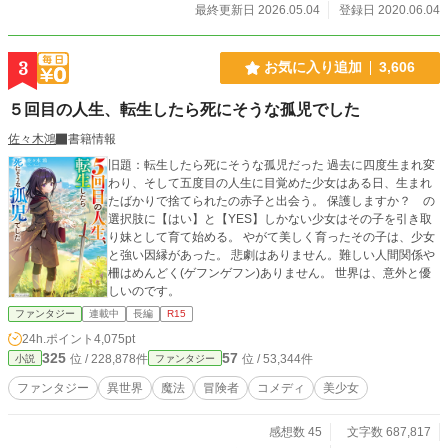
１～８巻は万冬しま先生が、９巻以降は木々ゆうき先生が
最終更新日 2026.05.04
登録日 2020.06.04
イラストを担当してくださっております。 現在別原稿を
作業中のため、更新が停止しております。 しばらくしたら
また再開しますので、少々お待ちを…… コミカライズの連
3
お気に入り追加
3,606
載は毎月第二水曜に更新となります。 漫画は村松麻由先生
が担当してくださいます。 ※基本予約投稿が多いです。
５回目の人生、転生したら死にそうな孤児でした
たまに失敗してトチ狂ったことになっています。 原稿作業
中は、不規則になったり更新が遅れる可能性があります。
佐々木鴻
書籍情報
現在原稿作業と、私生活のいろいろで感想にはお返事してお
旧題：転生したら死にそうな孤児だった 過去に四度生まれ変
りません。
わり、そして五度目の人生に目覚めた少女はある日、生まれ
たばかりで捨てられたの赤子と出会う。 保護しますか？ の
選択肢に【はい】と【YES】しかない少女はその子を引き取
り妹として育て始める。 やがて美しく育ったその子は、少女
と強い因縁があった。 悲劇はありません。難しい人間関係や
柵はめんどく(ゲフンゲフン)ありません。 世界は、意外と優
しいのです。
ファンタジー
連載中
長編
R15
24h.ポイント
4,075pt
325
57
位 / 228,878件
位 / 53,344件
小説
ファンタジー
ファンタジー
異世界
魔法
冒険者
コメディ
美少女
感想数 45
文字数 687,817