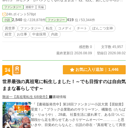
た過去の負債転移者たちをなんとかして頂戴！ あなたを神界の『最高執行責任
ファンタジー
連載中
長編
者（COO）』に任命するから！』 「……わかったよ。この世界を再建するため
24h.ポイント
578pt
の『全権』と、俺の身の安全を完全に保障するって言うなら、相談に乗ってやら
2,540
419
位 / 228,878件
位 / 53,344件
小説
ファンタジー
ないこともない。」 ――経営センスの塊の高校生が、大人(神や勇者）の不祥事
をぶち壊す、爽快お仕事ファンタジー！
異世界
ファンタジー
転生
コメディ
チート
ぽんこつ女神
経営
お仕事
中途採用
内政
感想数 0
文字数 45,957
最終更新日 2026.08.09
登録日 2026.08.02
24
お気に入り追加
1,446
世界最強の真祖竜に転生しました！～でも目指すのは自由気
ままな暮らしです～
難波一【真祖竜転生 6/8発売】
書籍情報
"『【書籍版発売中】第18回ファンタジー小説大賞【奨励賞】
受賞！』" ブラック企業勤めのサラリーマン、橘隆也（たちば
な・りゅうや）、28歳。 社畜生活に疲れ果て、ある日ついに
階段から足を滑らせてあっさりゲームオーバー…… ……と思
いきや、目覚めたらなんと、伝説の存在・“真祖竜”として異世