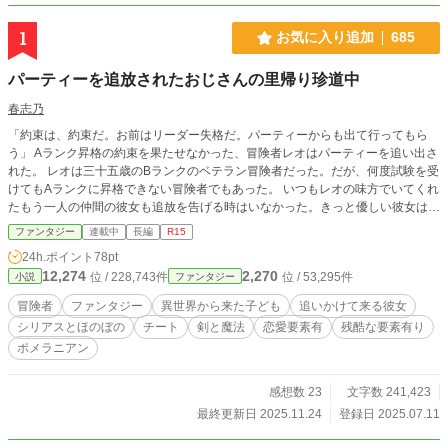
1
お気に入り追加
685
パーティーを追放されたおじさんの里帰り珍道中
春志乃
「約束は、約束だ。お前はリーダー失格だ。パーティーからも出て行ってもら
う」 Aランク昇格の約束を果たせなかった、冒険者レオはパーティーを追い出さ
れた。 レオは三十五歳のBランクのベテラン冒険者だった。だが、何度試験を受
けてもAランクに昇格できない冒険者でもあった。 いつもレオの味方でいてくれ
たもう一人の仲間の彼女も追放を告げる時はいなかった。きっと優しい彼女はレ
オの哀れな姿を見たくなかったのだろう。 失意の下、レオは王都を出て何十年
ファンタジー
連載中
長編
R15
と帰っていなかった故郷へ戻ることを決意する。 だが、国を出る直前でレオ
24h.ポイント
78pt
は、小さな異国風の男の子と見たこともない小さな犬を拾った。 気づいたら森
12,274
2,270
位 / 228,743件
位 / 53,295件
小説
ファンタジー
にいて、狼から逃げていたという男の子は「でんしゃ」「すまほ」「あぷり」な
ど知らない言葉を話すし、小さな犬は毛のわりに中身が小さすぎる。 「面倒く
冒険者
ファンタジー
異世界から来た子ども
追いかけて来る彼女
さいことは、おじさん嫌なんだけどなぁ～」といいながら、レオは男の子と一匹
シリアスとほのぼの
チート
剣と魔法
恋愛要素有
残酷な要素有り
を連れて国境の町へと向かう。 だがそこでは、不可思議な地鳴りが町を脅かし
ポメラニアン
ていて――！？ これは、追い出されたおっさんが、愛を知らない男の子と追い
かけてきてくれた彼女と一緒に、ささやかな幸せとたくさんの愛を見つけなが
ら、美味しいものを食べ、時々、世界を救いつつ、故郷へ帰る珍道中の物語 ☆
感想数 23
文字数 241,423
しばらくは毎日１９時更新 ストックが無くなり次第、不定期 ※この物語はフィ
最終更新日 2025.11.24
登録日 2025.07.11
クションです ※流血、暴力、暴言などの表現があります ※いかなる場所への無
断転載も固く禁じます。 ※誤字脱字報告は素早い対応ができないため、負担に