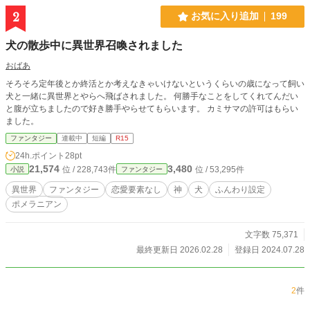
なります。ご遠慮ください。
2
お気に入り追加
199
犬の散歩中に異世界召喚されました
おばあ
そろそろ定年後とか終活とか考えなきゃいけないというくらいの歳になって飼い
犬と一緒に異世界とやらへ飛ばされました。 何勝手なことをしてくれてんだい
と腹が立ちましたので好き勝手やらせてもらいます。 カミサマの許可はもらい
ました。
ファンタジー
連載中
短編
R15
24h.ポイント
28pt
21,574
3,480
位 / 228,743件
位 / 53,295件
小説
ファンタジー
異世界
ファンタジー
恋愛要素なし
神
犬
ふんわり設定
ポメラニアン
文字数 75,371
最終更新日 2026.02.28
登録日 2024.07.28
2
件