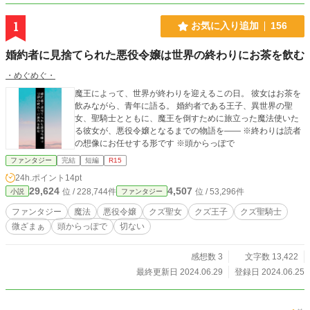
1
お気に入り追加
156
婚約者に見捨てられた悪役令嬢は世界の終わりにお茶を飲む
・めぐめぐ・
魔王によって、世界が終わりを迎えるこの日。 彼女はお茶を
飲みながら、青年に語る。 婚約者である王子、異世界の聖
女、聖騎士とともに、魔王を倒すために旅立った魔法使いた
る彼女が、悪役令嬢となるまでの物語を―― ※終わりは読者
の想像にお任せする形です ※頭からっぽで
ファンタジー
完結
短編
R15
24h.ポイント
14pt
29,624
4,507
位 / 228,744件
位 / 53,296件
小説
ファンタジー
ファンタジー
魔法
悪役令嬢
クズ聖女
クズ王子
クズ聖騎士
微ざまぁ
頭からっぽで
切ない
感想数 3
文字数 13,422
最終更新日 2024.06.29
登録日 2024.06.25