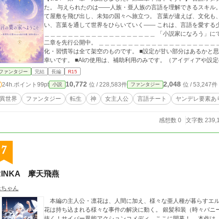
た。 与えられたのは――人族・亜人族の言語を理解できるスキル。 家族に見守られながら力を磨いた彼女は、やが
て屋敷を飛び出し、未知の国々へ旅立つ。 言葉が違えば、文化も、価値観も、生き方も違う。 各地の人々と出会
い、言葉を通して世界をひらいていく―― これは、言語を愛する少女が異世界を巡る物語。 ＿＿＿＿＿＿＿＿＿＿
＿＿＿＿＿＿＿＿＿＿＿＿＿＿＿＿＿＿＿ 「小説家になろう」にて掲載中です。 「小説家になろう」で6/15より第
二章を先行公開中。 ＿＿＿＿＿＿＿＿＿＿＿＿＿＿＿＿＿＿＿＿＿＿＿＿＿＿＿＿＿ 
化・習慣等は全て架空のものです。 ■設定が甘い部分はあるかと
幸いです。 ■AIの使用は、補助利用のみです。（アイディアや設
成にて使用。）
ファンタジー
完結
長編
R15
10,772
2,048
24h.ポイント
99pt
位 / 228,583件
位 / 53,247件
小説
ファンタジー
異世界
ファンタジー
転生
神
女主人公
言語チート
ヤンデレ要素あ
感想数 0
文字数 239,
7
RINKA 摩天飛燕
米ちゃん
本編の主人公・凛花は、人間に加え、様々な亜人種が暮らすエル
花は持ち込まれる様々な事件の解決に動く。 銀髪和装（時々バニー）の超人娘が、摩天楼の悪をダブル掌打でぶち
抜く！サイバー異能アクションコメディ、ここに開幕！ 本作は、AIのGeminiを思考パートナーとして設定の深掘