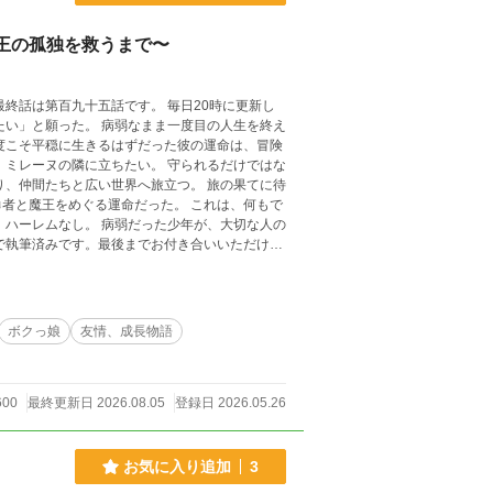
王の孤独を救うまで〜
終話は第百九十五話です。 毎日20時に更新し
度こそ平穏に生きるはずだった彼の運命は、冒険
な
めぐる運命だった。 これは、何もで
の
作者本人が判断しています。 全文、または作品の
ボクっ娘
友情、成長物語
600
最終更新日 2026.08.05
登録日 2026.05.26
お気に入り追加
3