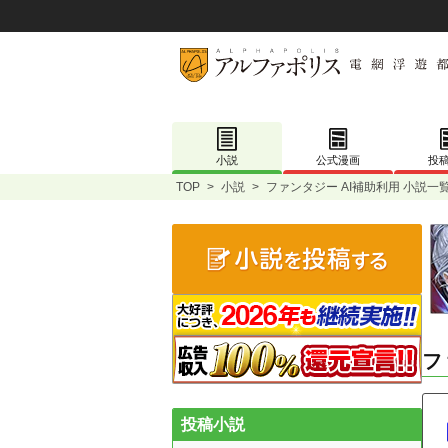
小説
公式漫画
投
TOP
>
小説
>
ファンタジー AI補助利用 小説一
フ
投稿小説