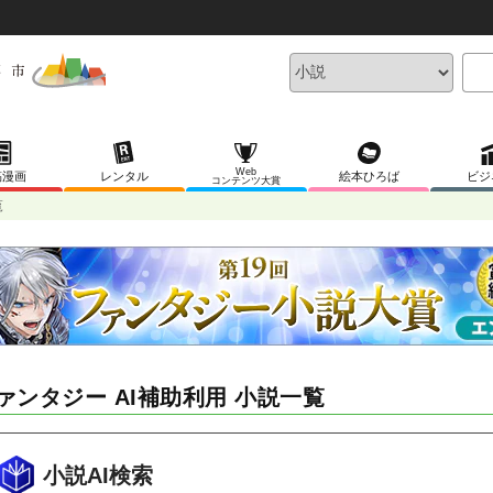
Web
稿漫画
レンタル
絵本ひろば
ビジ
コンテンツ大賞
覧
ァンタジー AI補助利用 小説一覧
小説AI検索