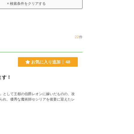
× 検索条件をクリアする
22
件
お気に入り追加
48
ます！
」として王都の伯爵レオンに嫁いだものの、攻
られ、優秀な魔術師セシリアを後妻に迎えたレ