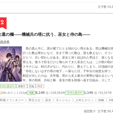
文字数 54,
2
生還の欄――機械兵の塔に抗う、巫女と侍の島――
鳴島悠希
島の真ん中に、誰が建てたとも知れない塔がある。塔は機械仕掛
討った数は誉れになり、生きて帰った数は、誰も数えない。そう
ひとつ、古い習わしがある。巫女と深く結ばれた男ほど、強くな
替える。後ろで祈るだけと侮られてきた巫女たちは、この島の戦
スサナには、剣の才がない。代わりに、数えてしまう。討伐録の
「存在しないはずの塔の地下」へ落ちた日、千年分の知恵を持つ
勘定が示したのは、五年後、塔から史上最大の軍勢が溢れるとい
年。班の戦術、兵站と帳、巫女の歌を戦場へ返す仕組み。そして
足し。 これは、剣の振れない少年が、絡繰りの相棒と巫女たち
ファンタジー
連載中
長編
R15
五年きりの相棒との、約束の物語。
6,149
1,140
24h.ポイント
221pt
位 / 228,583件
位 / 53,247件
小説
ファンタジー
和風ファンタジー
男主人公
巫女
ダンジョン
人外ヒロイン
知略
A
感想数 0
文字数 96,