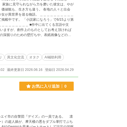
■作中に出てくる言語や文
思いますが、創作上のものとしてお考え頂ければ
定の深掘りのための壁打ちや、表紙画像などの生
り
異文化交流
オタク
AI補助利用
102
最終更新日 2026.06.16
登録日 2026.04.29
お気に入り追加
0
エイ市の自警団『デイズ』の一員である。 凛