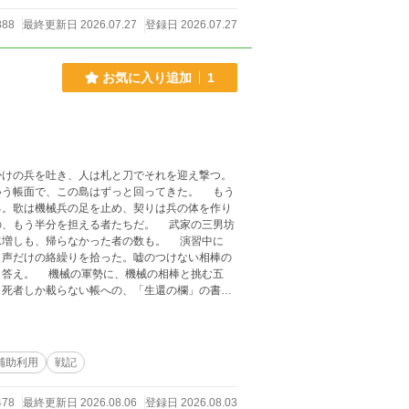
888
最終更新日 2026.07.27
登録日 2026.07.27
お気に入り追加
1
けの兵を吐き、人は札と刀でそれを迎え撃つ。
いう帳面で、この島はずっと回ってきた。 もう
る。歌は機械兵の足を止め、契りは兵の体を作り
の、もう半分を担える者たちだ。 武家の三男坊
水増しも、帰らなかった者の数も。 演習中に
、声だけの絡繰りを拾った。嘘のつけない相棒の
う答え。 機械の軍勢に、機械の相棒と挑む五
、死者しか載らない帳への、「生還の欄」の書き
と共に、滅びの進軍から街を守り抜くまでの――
I補助利用
戦記
478
最終更新日 2026.08.06
登録日 2026.08.03