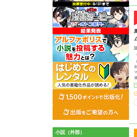
の
上
小説（外部）