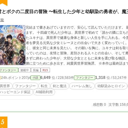
君とボクの二度目の冒険 〜転生した少年と幼馴染の勇者が、魔
屠龍
完結まで書きあげていますので、安心して読んでいただけます。 最
ます。 十四歳で死んだ少年は、異世界で初めて「誰かの隣に立ちたい」と願った。 病弱なまま一度目の人生を終え
たユキナは、異世界で健康な身体と新しい人生を手に入れる。 今
者を夢見る元気な少女ミレーヌとの出会いで大きく変わっていく。 ミレーヌの隣に立ちたい。 守られるだけでは
く、彼女と同じ未来を見たい。 その願いを胸に、ユキナは剣を取り、仲間たちと広い世界へ旅立つ。 旅の果てに待
っていたのは、友情と冒険、差別される人々との出会い、そして勇者と魔王を
きずに終わった少年が、大切な少女とともに未来を選び取る物語。 ハーレムなし。 病弱だった少年が、大切な人
隣に立つために歩き出す、純愛異世界冒険譚。 ※本作は最終話まで執筆済みです。最後までお付き合いいただけれ
ば幸いです。 ※本作では、構成相談、文章表現の調整、誤字脱字確認、本文の一部改稿補助に生成AIを使用してい
ファンタジー
連載中
長編
R15
ます。 作品の内容・展開・登場人物設定・最終的な文章の採否は
6,649
1,318
24h.ポイント
207pt
位 / 228,583件
位 / 53,247件
小説
ファンタジー
大部分を生成AIに作成させた作品ではありません。 なお、本作は通常投稿作品であり、AI利用状況を踏まえ、コン
テスト参加・出版申請は予定していません。
異世界
ファンタジー
転生
剣と魔法
ハーレム無し
幼馴染みヒロイン
ハッピーエンド保証
AI補助利用
感想数 0
文字数 158,
5