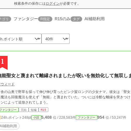
検索条件の保存には
ログイン
が必要です。
ファンタジー
R15のみ
AI補助利用
テゴリ
R指定
タグ
1
​無能聖女と蔑まれて離縁されましたが呪いを無効化して無双し
アウィード
田舎の山奥で野草を採って伸び伸び育ったピンク髪ロングの少女ナマ。彼女は「聖女
撃魔法も回復魔法も使えず「無能」と蔑まれていた。ついには冷酷な離縁を突きつけ
オンによって追放されてしまう。
ファンタジー
完結
短編
R15
5,408
954
24h.ポイント
248pt
位 / 228,583件
位 / 53,247件
小説
ファンタジー
AI補助利用