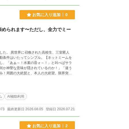
お気に入り追加
0
崇められます〜ただし、全力でミー
した。 異世界に召喚された高校生、三室匿人
動条件はいたってシンプル。【ネットミームを
し、「あぁ～！水素の音ォ～！」と叫べばサラ
何か神聖な意味が隠されているのか！」「違う
み！周囲の大絶賛と、本人の大絶望。限界突破
を一部使用しております。 これらはすべて創作
す。 なお、修正のタイミング等により、作中の
ム
AI補助利用
。
973
最終更新日 2026.08.05
登録日 2026.07.21
お気に入り追加
2