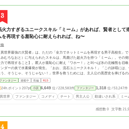
3
馬火力すぎるユニークスキル「ミーム」があれば、賢者として
ムを再現する羞恥心に耐えられれば、ね〜
陰狼
「異世界最強の大賢者」は、ただの「全力でネットミームを再現する男子高校生」で
（みむろなおと）に与えられたスキルは、馬鹿げた超火力を持つ「ミーム」。その発
全力で再現すること】。匿人が羞恥心に耐え「ワホー！」と叫べば氷の北極熊を召喚
マンダーの炎で水素爆発が発生。「おお、流石ユニークスキル！」「この詠唱には、
違う、そうじゃ、そうじゃない！」世界を救うためには、主人公の黒歴史を捧げるの
羞恥心に悶える、勘違い異世界ファンタジーコメディ、開幕！ 【作中表現に関する補足】 本作品の演出において、インターネット
ファンタジー
連載中
長編
R15
上で発祥・流通した特定の表現や、定型セリフ（いわゆるネットスラングやミーム）
6,649
1,318
24h.ポイント
207pt
位 / 228,583件
位 / 53,247件
小説
ファンタジー
の演出であり、実在の人物や団体を誹謗中傷する目的のものではありません。 【外部サイトへの掲載について】 本作品は、著者本
人により小説投稿サイト「小説家になろう」「カクヨム」へも投稿を行なっておりま
異世界
ファンタジー
コメディ
チート
男主人公
勘違いされ系
ミー
表現や掲載内容に多少の差異が生じる場合がございます。あらかじめご了承ください
感想数 0
文字数 21,
4