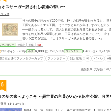
カオスサーガ〜残されし者達の誓い〜
ロブレス
神々の戦争が終わって250年後。 神々の戦争が終わった後も、 世界は決して
王国であるレイナス王国。 そこでひとりの少年は、すべてを失う。
――残されし者として。 恋人と親友の忘れ形見である妹を残し、魔界へ修行の旅に。 4年の月日が流れ、魔界での
修行を終え神界へ帰還した時、 王国は戦火へと傾いていた。 止まっていた時間が、動き出す。 これは喪失の先に
誓いを立てる物語。 『カオスサーガ〜残されし者の誓い〜』
ファンタジー
連載中
長編
R15
6,893
1,436
24h.ポイント
200pt
位 / 228,583件
位 / 53,247件
小説
ファンタジー
第6回次世代ファンタジーカップ
ファンタジー
剣と魔法
神
バトル
A
感想数 0
文字数 378,
6
言の葉の家へようこそ ～異世界の言葉がわかる転生令嬢、各国
菖蒲月（あやめづき）
【6/14 第一章 完結しました。第二章準備中です。】 言語オタクの元OLが、異世界の貴族令嬢として転生し