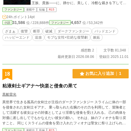
王族、貴族――に、静かに、美しく、冷酷な裁きを下してい
く。 これは、冤罪や迫害により追い詰められた弱者を守り、
ファンタジー
連載中
短編
R15
誇り高く王都を裂く断罪の物語。 ＊お読みくださりありがと
24h.ポイント
14pt
うございます。 ブクマや評価くださった方、大変励みになり
31,586
4,657
位 / 228,888件
位 / 53,342件
小説
ファンタジー
ます。ありがとうございますm(_ _)m
ざまぁ
復讐
断罪
破滅
ダークファンタジー
バッドエンド
ハッピーエンド
追放
モブな女性×壮絶な復讐劇
嫉妬
感想数 2
文字数 81,048
最終更新日 2026.08.06
登録日 2025.11.01
18
お気に入り追加
1
粘液剣士ギアナ〜快楽と侵食の果て
黒船雷光
異世界で生きる孤高の女剣士が主役のダークファンタジー スライムに体の一部
を侵食された女剣士ギアナ。 乗っ取られた右腕のその力を利用して、冒険者と
して活躍する彼女はその対価としてより淫靡な侵食を受け入れる。 己の肉体を
対価に差し出してでもかなえたい彼女の願い。 それは、妹のフィオナを取り戻
すこと。 同じくスライムの侵食を受け入れたフィオナは聖女に祭り上げられ、
王都の教会に囚われてその力を王侯貴族に搾取されていた。 世界は搾取と絶望
ファンタジー
連載中
長編
R15