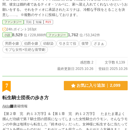
間、彼女は婚約者であるティオ・ソルベに、家へ迎え入れてくれないかというお
願いをする。 それをティオに承諾されたエリナは、冷酷な手段をとることを決
意し……。 ※複数のサイトに投稿しております。
ファンタジー
完結
短編
R15
24h.ポイント
163pt
8,529
1,762
位 / 228,888件
位 / 53,342件
小説
ファンタジー
男爵令嬢
伯爵令嬢
幼馴染
引き立て役
復讐
ざまぁ
モブな女性×壮絶な復讐劇
感想数 2
文字数 6,139
最終更新日 2025.10.26
登録日 2025.10.26
7
お気に入り追加
2,099
転生騎士団長の歩き方
Akila
書籍情報
【第２章 完 約１３万字】＆【第１章 完 約１２万字】 たまたま運よく
掴んだ功績で第７騎士団の団長になってしまった女性騎士のラモン。そんなラモ
ンの中身は地球から転生した『鈴木ゆり』だった。女神様に転生するに当たって
ギフトを授かったのだが、これがとっても役立った。ありがとう女神さま！ と