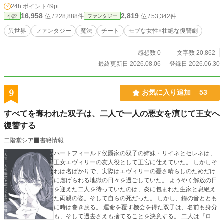
24h.ポイント
49pt
16,958
2,819
位 / 228,888件
位 / 53,342件
小説
ファンタジー
異世界
ファンタジー
魔法
チート
モブな女性×壮絶な復讐劇
感想数 0
文字数 20,862
最終更新日 2026.08.06
登録日 2026.06.30
9
お気に入り追加
53
すべてを奪われた双子は、二人で一人の悪女を演じて王女へ
復讐する
二階堂シア
書籍情報
ハートフィールド侯爵家の双子の姉妹・リイネとセレネは、
王女エヴィリーの友人役として王宮に仕えていた。 しかしそ
れは名ばかりで、実際はエヴィリーの憂さ晴らしのためだけ
に虐げられる地獄の日々を過ごしていた。 ようやく解放の日
を迎えた二人を待っていたのは、炎に包まれた生家と息絶え
た両親の姿。そして自らの死だった。 しかし、鐘の音ととも
に時は巻き戻る。 運命を覆す機会を得た双子は、名前も身分
も、そして過去さえも捨てることを決意する。 二人は『ロベ