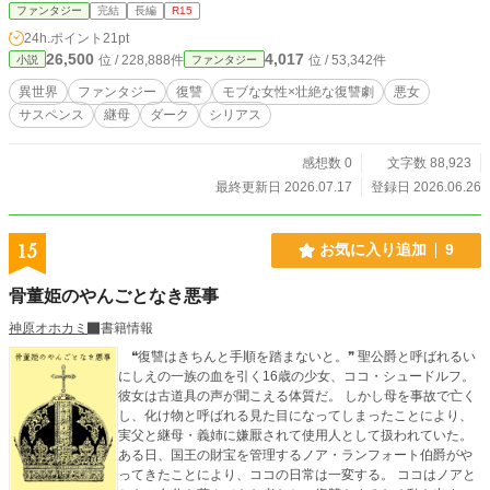
ファンタジー
完結
長編
R15
24h.ポイント
21pt
26,500
4,017
位 / 228,888件
位 / 53,342件
小説
ファンタジー
異世界
ファンタジー
復讐
モブな女性×壮絶な復讐劇
悪女
サスペンス
継母
ダーク
シリアス
感想数 0
文字数 88,923
最終更新日 2026.07.17
登録日 2026.06.26
15
お気に入り追加
9
骨董姫のやんごとなき悪事
神原オホカミ
書籍情報
❝復讐はきちんと手順を踏まないと。❞ 聖公爵と呼ばれるい
にしえの一族の血を引く16歳の少女、ココ・シュードルフ。
彼女は古道具の声が聞こえる体質だ。 しかし母を事故で亡く
し、化け物と呼ばれる見た目になってしまったことにより、
実父と継母・義姉に嫌厭されて使用人として扱われていた。
ある日、国王の財宝を管理するノア・ランフォート伯爵がや
ってきたことにより、ココの日常は一変する。 ココはノアと