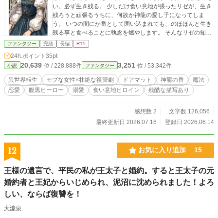
い。必ず生き残る。 少しだけ食い意地が張ったリゼが、生き
残ろうと頑張るうちに、何故か神龍の愛し子になってしま
う。 いつの間にか番として囲い込まれても、のほほんと生き
残る事と食べることに執念を燃やします。 そんなリゼの知ら
ない内に、いじめた相手が自爆したり、冷血王子に掴まりそ
ファンタジー
完結
長編
R15
うになったり。 リゼの目標は、あくまで美味しいごはんと生
24h.ポイント
35pt
き残ること。 そして好きになった神龍さまと結婚することな
20,639
3,251
位 / 228,888件
位 / 53,342件
小説
ファンタジー
のです。 溺愛する神龍と一緒に陰謀を暴いたりするリゼリア
のお話。 かなり残酷な描写があります。人も死にます。苦手
異世界転生
モブな女性×壮絶な復讐劇
ドアマット
神龍の番
魔法
な方はブラウザバックを。 残酷なシーンがあるときは、その
恋愛
腹黒ヒーロー
溺愛
食い意地ヒロイン
残酷な描写あり
旨記載しておきます。 このお話は前作「皇帝の孫娘」の世界
観と共通しています。 時代的にはレオニス・フォン・アスト
ラル十三世の父親が皇帝です。
感想数 2
文字数 126,056
最終更新日 2026.07.16
登録日 2026.06.14
12
お気に入り追加
15
王様の遺言で、平民の私が王太子と婚約。すると王太子の元
婚約者と王妃からいじめられ、泥沼に沈められました！よろ
しい、ならば復讐を！
大濠泉