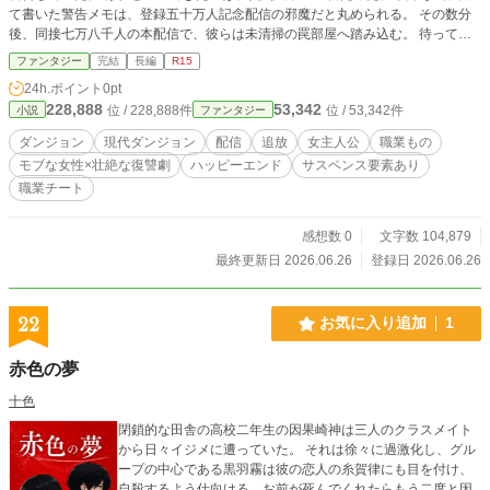
て書いた警告メモは、登録五十万人記念配信の邪魔だと丸められる。 その数分
後、同接七万八千人の本配信で、彼らは未清掃の罠部屋へ踏み込む。 待ってい
たのは、逃げ道を塞ぐ連動式の罠。 救助は間に合わない。 コメントでも止めら
ファンタジー
完結
長編
R15
れない。 逃げた先にも、次の仕掛けが待っている。 その配信画面に、ミオの白
24h.ポイント
0pt
線が浮かぶ。 線の外側で、罠が次々と作動する。 元仲間たちは、もうその線を
228,888
53,342
位 / 228,888件
位 / 53,342件
小説
ファンタジー
無視できない。 七万八千人の前で、「いらない」はずだった掃除係の白線だけ
が、生き残る道になる。 線が一人ずつ助けるたび、疑っていたコメント欄もそ
ダンジョン
現代ダンジョン
配信
追放
女主人公
職業もの
の線を追い始める。 だが救助配信の奥には、申請図面にない黒いゲートが映っ
モブな女性×壮絶な復讐劇
ハッピーエンド
サスペンス要素あり
ていた。 一度きりの救助では終わらない。 ミオの武器は、剣でも魔法でもな
職業チート
い。罠と汚染を読む、清掃の技術だ。 その白線と清掃ログが、消された事故映
像、過去の事故、企業がダンジョンに隠した秘密を、一つずつ表に引きずり出し
ていく。
感想数 0
文字数 104,879
最終更新日 2026.06.26
登録日 2026.06.26
22
お気に入り追加
1
赤色の夢
十色
閉鎖的な田舎の高校二年生の因果崎神は三人のクラスメイト
から日々イジメに遭っていた。 それは徐々に過激化し、グル
ープの中心である黒羽霧は彼の恋人の糸賀律にも目を付け、
自殺するよう仕向ける。お前が死んでくれたらもう二度と因