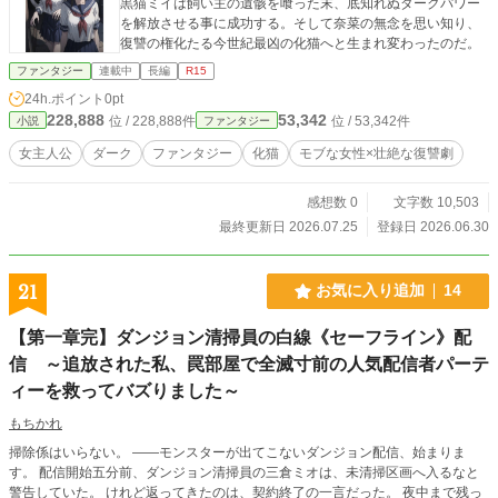
黒猫ミイは飼い主の遺骸を喰った末、底知れぬダークパワー
を解放させる事に成功する。そして奈菜の無念を思い知り、
復讐の権化たる今世紀最凶の化猫へと生まれ変わったのだ。
ファンタジー
連載中
長編
R15
24h.ポイント
0pt
228,888
53,342
位 / 228,888件
位 / 53,342件
小説
ファンタジー
女主人公
ダーク
ファンタジー
化猫
モブな女性×壮絶な復讐劇
感想数 0
文字数 10,503
最終更新日 2026.07.25
登録日 2026.06.30
21
お気に入り追加
14
【第一章完】ダンジョン清掃員の白線《セーフライン》配
信 ～追放された私、罠部屋で全滅寸前の人気配信者パーテ
ィーを救ってバズりました～
もちかれ
掃除係はいらない。 ――モンスターが出てこないダンジョン配信、始まりま
す。 配信開始五分前、ダンジョン清掃員の三倉ミオは、未清掃区画へ入るなと
警告していた。 けれど返ってきたのは、契約終了の一言だった。 夜中まで残っ