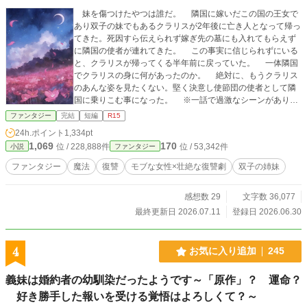
妹を傷つけたやつは誰だ。 隣国に嫁いだこの国の王女で
あり双子の妹でもあるクラリスが2年後に亡き人となって帰っ
てきた。死因すら伝えられず嫁ぎ先の墓にも入れてもらえず
に隣国の使者が連れてきた。 この事実に信じられずにいる
と、クラリスが帰ってくる半年前に戻っていた。 一体隣国
でクラリスの身に何があったのか。 絶対に、もうクラリス
のあんな姿を見たくない。堅く決意し使節団の使者として隣
国に乗りこむ事になった。 ※一話で過激なシーンがありま
す。 ※他の投稿サイトにも掲載しています。 ※11話修
ファンタジー
完結
短編
R15
正、12話追加しました。* 【第1回新エンタメ小説大賞】にエ
24h.ポイント
1,334pt
ントリー中です。
1,069
170
位 / 228,888件
位 / 53,342件
小説
ファンタジー
ファンタジー
魔法
復讐
モブな女性×壮絶な復讐劇
双子の姉妹
感想数 29
文字数 36,077
最終更新日 2026.07.11
登録日 2026.06.30
4
お気に入り追加
245
義妹は婚約者の幼馴染だったようです～「原作」？ 運命？
好き勝手した報いを受ける覚悟はよろしくて？～