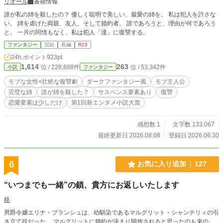
リオール
書籍情報
誰が私の姉を殺したの？ 優しく聡明で美しい、最愛の姉を。 私は犯人を許さな
い。 姉を虐げた両親、友人、そして婚約者。 誰であろうと、理由が何であろう
と。 一片の同情もなく、私は犯人「達」に復讐する。
ファンタジー
完結
長編
R15
24h.ポイント
923pt
1,614
263
位 / 228,888件
位 / 53,342件
小説
ファンタジー
モブな女性×壮絶な復讐劇
ダークファンタジー風
モブ主人公
完璧な姉
誰が姉を殺した？
サスペンス要素あり
復讐
恋愛要素は少しだけ
第1回新エンタメ小説大賞
感想数 1
文字数 133,067
最終更新日 2026.08.08
登録日 2026.06.30
6
お気に入り追加
127
“いつまでも一緒”の鎖、貴方にお返しいたします
柊
男爵令嬢エリナ・ブランシュは、幼馴染であるマルグリット・シャンテリィの引
き立て役だった。 マルグリットに婚約が決まり開放されると思ったのも束の