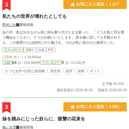
2
お気に入り追加
1,477
私たちの世界が壊れたとしても
野村にれ
書籍情報
あの日、私は泣きながら床に頭を擦り付けたまま願った。 「どうか私に罪を償
う機会をください。どうかお願いいたします」 誰を敵に回しても非難されて
も、この復讐だけは絶対にやり遂げる。 それが私に残された贖罪だった。
ファンタジー
連載中
短編
R15
24h.ポイント
16,664pt
68
9
位 / 228,888件
位 / 53,342件
小説
ファンタジー
モブな女性×壮絶な復讐劇
異世界
贖罪
後悔
ギフト
文字数 65,533
最終更新日 2026.08.08
登録日 2026.06.29
3
お気に入り追加
1,081
妹を踏みにじった奴らに、復讐の花束を
楠ノ木雫
書籍情報