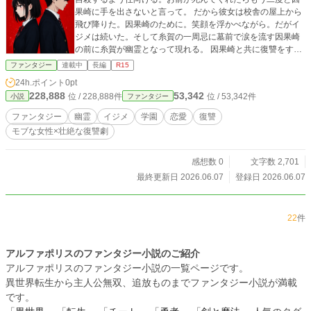
果崎に手を出さないと言って。 だから彼女は校舎の屋上から
飛び降りた。因果崎のために。笑顔を浮かべながら。だがイ
ジメは続いた。そして糸賀の一周忌に墓前で涙を流す因果崎
の前に糸賀が幽霊となって現れる。 因果崎と共に復讐をする
ために。
ファンタジー
連載中
長編
R15
24h.ポイント
0pt
228,888
53,342
位 / 228,888件
位 / 53,342件
小説
ファンタジー
ファンタジー
幽霊
イジメ
学園
恋愛
復讐
モブな女性×壮絶な復讐劇
感想数 0
文字数 2,701
最終更新日 2026.06.07
登録日 2026.06.07
22
件
アルファポリスのファンタジー小説のご紹介
アルファポリスのファンタジー小説の一覧ページです。
異世界転生から主人公無双、追放ものまでファンタジー小説が満載
です。