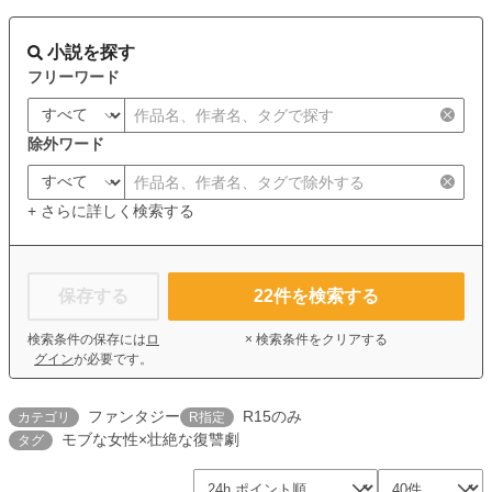
小説を探す
フリーワード
除外ワード
+ さらに詳しく検索する
保存する
22
件を検索する
検索条件の保存には
ロ
× 検索条件をクリアする
グイン
が必要です。
ファンタジー
R15のみ
カテゴリ
R指定
モブな女性×壮絶な復讐劇
タグ