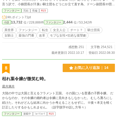
言う訳で、小娘団長が汗臭い騎士団をどうにか立て直す為、ドーン副団長や団員
達とキレイにしたり、旨〜いしたり、キュンキュンしたりするほのぼの物語で
ファンタジー
完結
長編
R15
す。 【第１章 ようこそ第７騎士団へ】 騎士団の中で窓際？ 島流し先？
24h.ポイント
71pt
と囁かれる第７騎士団を立て直すべく、前世の知識で働き方改革を強行するモラ
13,732
2,444
位 / 228,888件
位 / 53,342件
小説
ファンタジー
ン。 第７は改善されるのか？ 副団長のドーンと共にあれこれと毎日大忙しで
す。 【第２章 王城と私】 第７騎士団での功績が認められて、次は第３
異世界
ファンタジー
転生
女主人公
チート？
騎士団長
騎士団へ行く事になったラモン。勤務地である王城では毎日誰かと何かやらかし
女騎士
最強の門番
改革
モブな女性×壮絶な復讐劇
てます。第３騎士団には馴染めるかな？ って、またまた異動？ 果たしてラモ
ンの行き着く先はどこに？ ※誤字脱字マジですみません。懲りずに読んで下
さい。
感想数 251
文字数 254,521
最終更新日 2022.10.17
登録日 2022.08.30
8
お気に入り追加
14
枯れ葉令嬢が微笑む時。
霜月満月
大陸の中では大国と言えるフラメント王国。 その国にいる普通の子爵令嬢。 だ
からなのか、その令嬢の婚約者は令嬢に見向きもしなかった。 むしろ蔑ろにし
続けた。それがどんな結末に向かうか考えることもせずに。 ※後々本文を軽く
訂正したりするかもしれません。 （誤字脱字や話し方等々）
ファンタジー
連載中
ｼｮｰﾄｼｮｰﾄ
R15