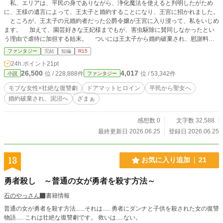
私、エリアは、平民の身でありながら、浄化魔法を使えると判明したがため
に、王様の遺言によって、王太子と婚約することになり、王宮に招かれました。
ところが、王太子の元婚約者だった公爵令嬢が王宮に入り浸って、私をいじめ
ます。 加えて、園芸好きな王妃様までもが、害虫駆除に賛同しなかったとい
う理由で虐待に加担する始末。 ついには王太子から婚約破棄され、慰謝料と
して〈厄災の沼〉と称される、罪人を沈めた沼地を与えられ、その直後に、その
ファンタジー
完結
短編
R15
沼に私自身が沈められてしまいました。 結果、私の生命が尽き果てようとし
24h.ポイント
21pt
た、そのときーー。 ※ざまぁ系のストーリーです。 ※他サイトでも掲載してい
26,500
4,017
位 / 228,888件
位 / 53,342件
小説
ファンタジー
ます。
モブな女性×壮絶な復讐劇
ドアマットヒロイン
平民から聖女へ
婚約破棄され、泥沼へ
ざまぁ
感想数 0
文字数 32,588
最終更新日 2026.06.25
登録日 2026.06.25
13
お気に入り追加
21
勇者殺し ～普通の女が勇者を殺す方法～
石のやっさん
書籍情報
普通の女が勇者を殺す方法......それは..... 勇者にダンナと子供を殺された女の復讐
物語..... これは壮絶な復讐劇です。 救いは.....ない。