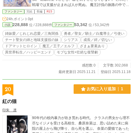
戦場では支援が止まれば人が死ぬ。 魔王討伐の旅路の中で知
る、 百年前の英雄譚に隠された真実。 勇者と騎士、弓使い、
ファンタジー
完結
長編
R15
そして姉妹に絡みつく過去。 突きつけられる現実と、過酷な
24h.ポイント
0pt
選択。 輝く姉と英雄たちのすぐ隣で、 「支えるだけ」が役割
228,888
53,342
位 / 228,888件
位 / 53,342件
小説
ファンタジー
と思っていた少女は、何を選ぶのか。 これは、聖女の妹とし
て生きてきた“おまけ”の白魔導士が、 やがて世界を支え
姉妹愛／じれじれ恋愛／三角関係
勇者／聖女／騎士／白魔導士／弓使い
る“要”になるまでの物語。 ――どうやら、私がいないと世界
チート聖女の姉と地味支援役の妹
シリアス
成長／絆／切ない
が詰むようです。 ※チート級聖女の姉と、地味で無自覚だ
ドアマットヒロイン
魔王／王子／エルフ
ざまぁ要素あり
が“最強”支援役に成長する妹のバディ。 ※本作の章構成：
異世界転生／ハッピーエンド
モブな女性×壮絶な復讐劇
第一章：アカデミー編 32話 第二章：討伐軍編 32話
第三章：魔王決戦編 36話 ※「カクヨム」、「小説家になろ
う」にも掲載（異世界転生・恋愛12位） ※ アルファポリス完
感想数 0
文字数 302,068
結ファンタジー8位。応援ありがとうございます。
最終更新日 2025.11.21
登録日 2025.11.18
20
お気に入り追加
1
紅の猫
印朱 凛
90年代の校内暴力が吹き荒れる時代。 クラスの男女から理不
尽なイジメを受ける高校生、桑原奈菜は、思い詰めた末に病
院の屋上から飛び降り、自ら死を選ぶ。 奈菜の愛猫であった