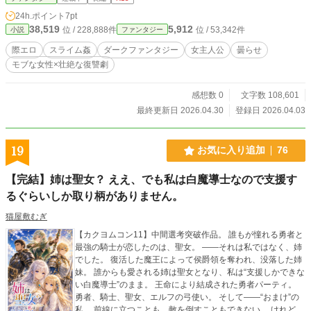
で練り上げられた甘い糞である。 身体を差し出し、淫靡な行為に侵食されるギ
24h.ポイント
7pt
アナは願いを叶えるのか、飲み込まれて堕ちるのか……
38,519
5,912
位 / 228,888件
位 / 53,342件
小説
ファンタジー
際エロ
スライム姦
ダークファンタジー
女主人公
曇らせ
モブな女性×壮絶な復讐劇
感想数 0
文字数 108,601
最終更新日 2026.04.30
登録日 2026.04.03
19
お気に入り追加
76
【完結】姉は聖女？ ええ、でも私は白魔導士なので支援す
るぐらいしか取り柄がありません。
猫屋敷むぎ
【カクヨムコン11】中間選考突破作品。 誰もが憧れる勇者と
最強の騎士が恋したのは、聖女。 ――それは私ではなく、姉
でした。 復活した魔王によって侯爵領を奪われ、没落した姉
妹。 誰からも愛される姉は聖女となり、私は“支援しかできな
い白魔導士”のまま。 王命により結成された勇者パーティ。
勇者、騎士、聖女、エルフの弓使い。 そして――“おまけ”の
私。 前線に立つことも、敵を倒すこともできない。 けれど、