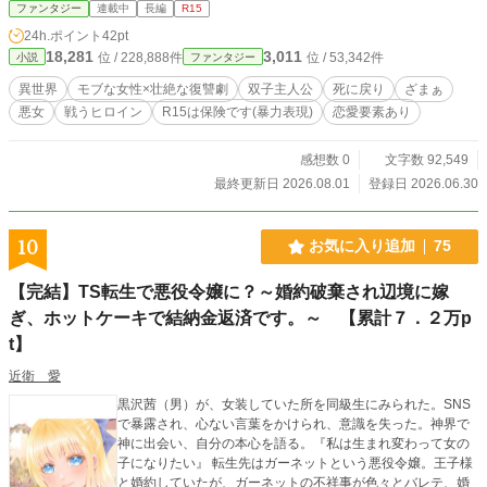
リア』という一人の悪女となり、正体を悟られることなく、
ファンタジー
連載中
長編
R15
着実にエヴィリーの元へと近付いていくが── 双子が一人の
24h.ポイント
42pt
悪女を演じながら、王女を破滅へと導くリベンジストーリ
18,281
3,011
位 / 228,888件
位 / 53,342件
小説
ファンタジー
ー。
異世界
モブな女性×壮絶な復讐劇
双子主人公
死に戻り
ざまぁ
悪女
戦うヒロイン
R15は保険です(暴力表現)
恋愛要素あり
感想数 0
文字数 92,549
最終更新日 2026.08.01
登録日 2026.06.30
10
お気に入り追加
75
【完結】TS転生で悪役令嬢に？～婚約破棄され辺境に嫁
ぎ、ホットケーキで結納金返済です。～ 【累計７．２万p
t】
近衛 愛
黒沢茜（男）が、女装していた所を同級生にみられた。SNS
で暴露され、心ない言葉をかけられ、意識を失った。神界で
神に出会い、自分の本心を語る。『私は生まれ変わって女の
子になりたい』 転生先はガーネットという悪役令嬢。王子様
と婚約していたが、ガーネットの不祥事が色々とバレテ、婚