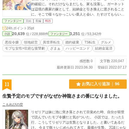
約破綻に。それだけならまだしも、家も没落し、ガーネット
は辺境の農家の嫁として、結納金と引き換えに渡されること
に。そこで様々なかっこいい亜人と会い、たすけてもらいホ
ットケーキミックスを作成し商売を広げていく。私は好きな
ファンタジー
完結
長編
R15
男の人と自由恋愛するために頑張るんだ。 アルファポリス
24h.ポイント
35pt
HOTランキングについての考察 どういう風に採点評価してい
20,639
3,251
位 / 228,888件
位 / 53,342件
小説
ファンタジー
るのか素人なりに考えてみました。 あとは、ポイントがどの
ようについて、どのくらいのタイミングで計算されている
悪役令嬢
領地経営
異世界転生
婚約破棄
TS転生
グルメ
か。 また、小説書初心者がどのようにすればポイントがゲッ
モブな女性×壮絶な復讐劇
ざまぁ
ハッピーエンド
結納金返済
トできるか？ HOTランキングに入るためにはどのようにした
らよいのか？ 色々検討した結果を記載しますので、ご参考に
してみてくださいね。 多くのブリーダーは、配合してより
感想数 0
文字数 220,047
強力なモンスターを誕生、育成していくことに熱をあげる
最終更新日 2023.06.30
登録日 2022.07.17
が。 レオは、ノワールの人語を武器に人とモンスターの交
渉の場に動き出した。 最後にお願いです： このあらすじに少
しでも心を動かされた方は、「いいね」でご一報を。 また興
11
お気に入り追加
96
味のある、役に立ったと思ったら「いいね」をそのエピソー
ドにお願いします。 今後のエピソードの投稿と勉強の糧にさ
生贄予定のモブですがなぜか神龍さまの番になりました。
せていただきます。 そして、この物語を最後まで追いかけた
いと感じた方は、「お気に入り登録」をお願いいたします。
こもれびの空
リゼリアは妹に池に突き落とされて目覚めた時、自分が前世
で読んでいたモブ令嬢だと気がついた。 小説では、たった1
行、こうしてリゼリアは生贄となりました。と書いてあるだ
け。 今まで散々いじめられてきて、最後が生贄。 冗談じゃな