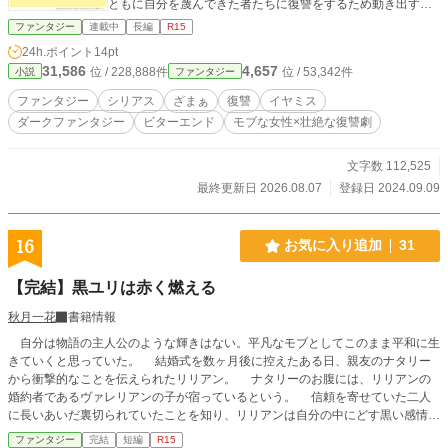
ともに自分を蔑んできた者たちに復讐をするため動き出す。
復讐を誓う少女 × 少女に忠誠を誓う美青年 骨董品を中心
ファンタジー
連載中
長編
R15
に繰り広げられる ダークファンタジーです。 内容が無理な人
24h.ポイント
14pt
はそっと閉じてネガティヴコメントは控えてください、お願
31,586
4,657
位 / 228,888件
位 / 53,342件
小説
ファンタジー
いしますm(_ _)m ※この物語はあくまでファンタジーであり
フィクションです。 実在する、人物．地名．団体、宗教、史
ファンタジー
シリアス
ざまぁ
復讐
イヤミス
実とは一切関係ありません。暴力や犯罪行為を助長する意図
ダークファンタジー
ビターエンド
モブな女性×壮絶な復讐劇
はありません。 暴力的な表現がありますので、苦手な方はご
注意ください。 ◆レーティングマークは念のためです。 ◆表
紙画像は簡単表紙メーカー様で作成しています。 ◆無断転写
文字数 112,525
や内容の模倣はご遠慮ください。 ◆文章をAI学習に使うこと
最終更新日 2026.08.07
登録日 2024.09.09
は絶対にしないでください。 〇構想執筆投稿：2024年 改
稿：2026年
16
お気に入り追加
31
【完結】黒ユリは赤く燃える
秋月一花
書籍情報
自分は物語の主人公のような輝きはない。平凡なモブとしてこのまま平和に生
きていくと思っていた。 結婚式を数ヶ月後に控えたある日、親友のナタリー
から衝撃的なことを伝えられたリリアン。 ナタリーのお腹には、リリアンの
婚約者であるヴァレリアンの子が宿っているという。 信頼を寄せていた二人
に長いあいだ裏切られていたことを知り、リリアンは自分の中にどす黒い感情が
芽生えていった。 復讐に赤く燃えるリリアンは、舞台に上がることを決意す
ファンタジー
完結
短編
R15