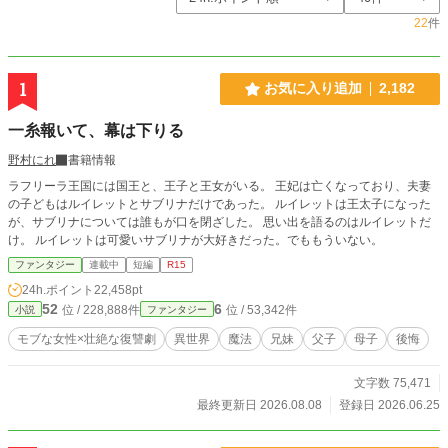
22
件
1
お気に入り追加
2,182
一糸報いて、幕は下りる
野村にれ
書籍情報
ラフリーラ王国には国王と、王子と王女がいる。 王妃は亡くなっており、夫妻
の子どもはルイレットとサブリナだけであった。 ルイレットは王太子になった
が、サブリナについては誰もが口を閉ざした。 思い出を語るのはルイレットだ
け。 ルイレットは可愛いサブリナが大好きだった。でももういない。
ファンタジー
連載中
短編
R15
24h.ポイント
22,458pt
52
6
位 / 228,888件
位 / 53,342件
小説
ファンタジー
モブな女性×壮絶な復讐劇
異世界
魔法
兄妹
父子
母子
後悔
文字数 75,471
最終更新日 2026.08.08
登録日 2026.06.25