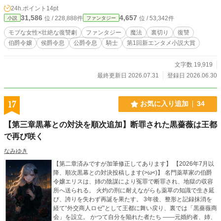
る。 モブではなく、主人公として――…… これは親友と婚約者に裏切られ
24h.ポイント
14pt
たリリアンが、復讐のため己の真の強さを手に入れる物語。
31,586
4,657
位 / 228,888件
位 / 53,342件
小説
ファンタジー
モブな女性×壮絶な復讐劇
ファンタジー
魔法
裏切り
復讐
伯爵令嬢
侯爵令息
公爵令息
騎士
第1回新エンタメ小説大賞
文字数 19,919
最終更新日 2026.07.31
登録日 2026.06.30
17
お気に入り追加
34
【第三章黒幕との対決を順次追加】断罪された黒薔薇は王都
で再び咲く
なみゆき
【第二章済みですが加筆修正してあります】 【2026年7月以
降、順次黒幕との対決投稿します(>ω<)】 名門薬草家の伯爵
令嬢エリスは、姉の陰謀により冤罪で断罪され、地獄の収容
所へ送られる。 火灼の刑に耐えながらも薬草の知識で生き延
び、誇りを失わず再誕を果たす。 3年後、整形と記録抹消を
経て“外交商人ロゼ”として王都に舞い戻り、裏では「黒薔薇商
会」を設立。 かつて自分を陥れた者たち ――元婚約者、姉、