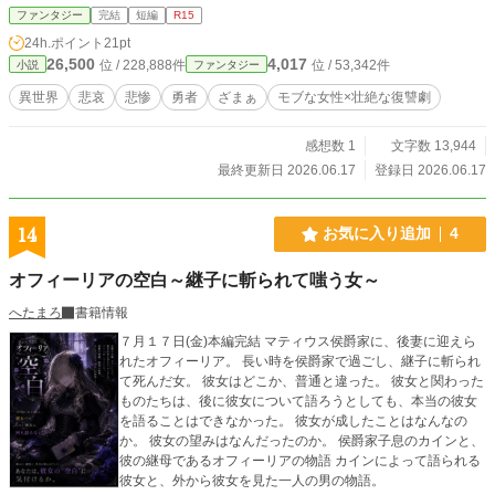
ファンタジー
完結
短編
R15
24h.ポイント
21pt
26,500
4,017
位 / 228,888件
位 / 53,342件
小説
ファンタジー
異世界
悲哀
悲惨
勇者
ざまぁ
モブな女性×壮絶な復讐劇
感想数 1
文字数 13,944
最終更新日 2026.06.17
登録日 2026.06.17
14
お気に入り追加
4
オフィーリアの空白～継子に斬られて嗤う女～
へたまろ
書籍情報
７月１７日(金)本編完結 マティウス侯爵家に、後妻に迎えら
れたオフィーリア。 長い時を侯爵家で過ごし、継子に斬られ
て死んだ女。 彼女はどこか、普通と違った。 彼女と関わった
ものたちは、後に彼女について語ろうとしても、本当の彼女
を語ることはできなかった。 彼女が成したことはなんなの
か。 彼女の望みはなんだったのか。 侯爵家子息のカインと、
彼の継母であるオフィーリアの物語 カインによって語られる
彼女と、外から彼女を見た一人の男の物語。