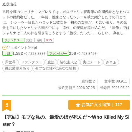
庭咲瑞花
男爵令嬢のシャリナ・マグレリドは、ガロヴェリン侯爵家の次期侯爵となるハロ
ッドの婚約者だった。一年前、義妹となったシシーを彼に紹介したその日まで
は。 シシーを一目見たハロッドは彼女を「初恋の女性だ」と言い張り、その光
景を目にしたシャリナの頭の中には「原作」の記憶が流れ込んだ。「原作」では
シャリナは二人の仲を引き裂こうとする「脇役」だった……らしい。 存在しな
い記憶が生まれてから一年後、シャリナはとうとうハロッドがシシーに結婚指輪
ファンタジー
完結
長編
R15
を渡しているところを目撃してしまう。それを機に完全に婚約者に見切りをつけ
24h.ポイント
944pt
たシャリナは、同じくハロッドに虐げられていた彼の弟ロドアンから、ハロッド
1,582
258
位 / 228,888件
位 / 53,342件
小説
ファンタジー
やシシーのはたらいている悪事について知らされる。 「原作」の記憶通りの未
来は要らないし、シシーたちの思い通りにもさせない。これはシャリナが自身の
異世界
ファンタジー
魔法
脇役主人公
実はチート
ざまぁ
幸せをつかむための物語。
微恋愛要素あり
モブな女性×壮絶な復讐劇
感想数 2
文字数 88,911
最終更新日 2026.07.25
登録日 2026.06.29
5
お気に入り追加
117
【完結】モブな私の、最愛の姉が死んだ〜Who Killed My Si
ster？