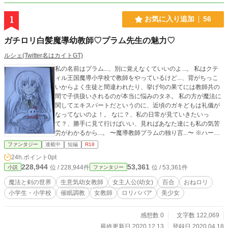
1
お気に入り追加
56
ガチロリ白髪魔導幼教師♡プラム先生の魅力♡
ルシェ(Twitter名はカイトGT)
私の名前はプラム...、別に覚えなくていいのよ...。 私はクテ
ィル王国魔導小学校で教師をやっているけど...、背がちっこ
いからよく生徒と間違われたり、挙げ句の果てには教師共の
間で子供扱いされるのが本当に悩みのタネ。 私の方が魔法に
関してエキスパートだというのに、近頃のガキどもは礼儀が
なってないのよ！。 なに？、私の日常が見ていきたいっ
て？、勝手に見て行けばいい、見ればあなた達にも私の気苦
労がわかるから...。 〜魔導教師プラムの独り言...〜 ※ハーメ
ルンでも同じ物を投稿しています
ファンタジー
連載中
短編
R18
24h.ポイント
0pt
228,944
53,361
位 / 228,944件
位 / 53,361件
小説
ファンタジー
魔法と剣の世界
生意気幼女教師
女主人公(幼女)
百合
おねロリ
小学生・小学校
催眠調教
女教師
ロリババア
美少女
感想数 0
文字数 122,069
最終更新日 2020.12.13
登録日 2020.04.18