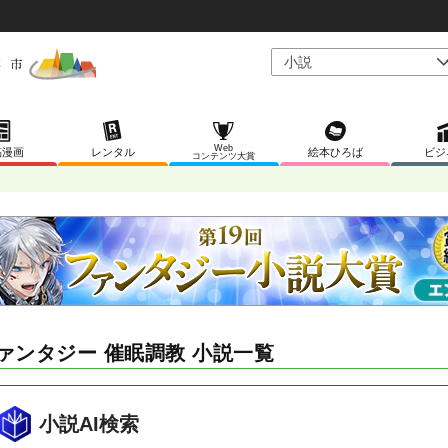
Web
稿漫画
レンタル
絵本ひろば
ビジ
コンテンツ大賞
ァンタジー 催眠調教 小説一覧
小説AI検索