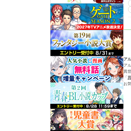
ア
ア
異
「
お