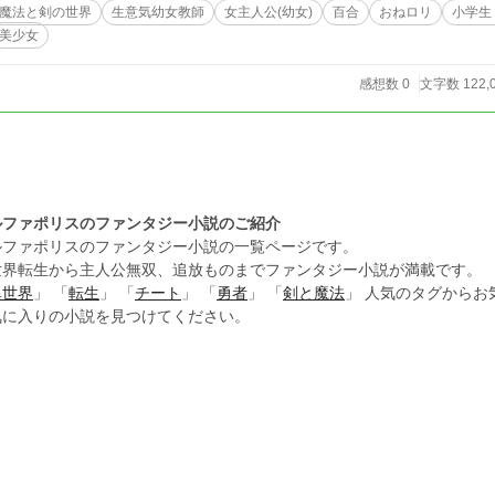
魔法と剣の世界
生意気幼女教師
女主人公(幼女)
百合
おねロリ
小学生
美少女
感想数 0
文字数 122,
ルファポリスのファンタジー小説のご紹介
ルファポリスのファンタジー小説の一覧ページです。
世界転生から主人公無双、追放ものまでファンタジー小説が満載です。
異世界
」 「
転生
」 「
チート
」 「
勇者
」 「
剣と魔法
」 人気のタグから
気に入りの小説を見つけてください。