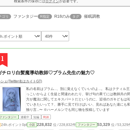
検索条件の保存には
ログイン
が必要です。
ファンタジー
R18のみ
催眠調教
テゴリ
R指定
タグ
1
ガチロリ白髪魔導幼教師♡プラム先生の魅力♡
シェ(Twitter名はカイトGT)
私の名前はプラム...、別に覚えなくていいのよ...。 私はクティル
っこいからよく生徒と間違われたり、挙げ句の果てには教師共の間
方が魔法に関してエキスパートだというのに、近頃のガキどもは礼
ていきたいって？、勝手に見て行けばいい、見ればあなた達にも私の気苦労がわかる
独り言...〜 ※ハーメルンでも同じ物を投稿しています
ファンタジー
連載中
短編
R18
228,832
53,329
24h.ポイント
0pt
位 / 228,832件
位 / 53,329
小説
ファンタジー