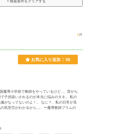
× 検索条件をクリアする
1
件
お気に入り追加
56
王国魔導小学校で教師をやっているけど...、背がち
で子供扱いされるのが本当に悩みのタネ。 私の
儀がなってないのよ！。 なに？、私の日常が見
から...。 〜魔導教師プラムの
件