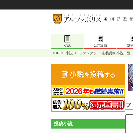
小説
公式漫画
投
TOP
>
小説
>
ファンタジー 催眠調教 小説一覧
フ
投稿小説