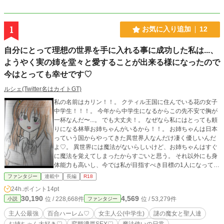
1
お気に入り追加
12
自分にとって理想の世界を手に入れる事に成功した私は...、
ようやく実の姉を堂々と愛することが出来る様になったので
今はとっても幸せです♡
ルシェ(Twitter名はカイトGT)
私の名前はカリン！！。 クティル王国に住んでいる花の女子
中学生！！！。 今年から中学生になるからこの先不安で胸が
一杯なんだ〜...。 でも大丈夫！。 なぜなら私にはとっても頼
りになる林華お姉ちゃんがいるから！！。 お姉ちゃんは日本
っていう国からやってきた異世界人なんだけ凄く優しいんだ
よ♡。 異世界には魔法がないらしいけど、お姉ちゃんはすぐ
に魔法を覚えてしまったからすごいと思う。 それ以外にも身
体能力も高いし、今では私が目指すべき目標の1人になってい
ます！。 そんなお姉ちゃんと同じ中学に通えるなんて私は幸
ファンタジー
連載中
長編
R18
せ者だな〜...。 あっ！よかったら皆さんも私の日常生活見て
24h.ポイント
14pt
いって下さいね！。 少女はそれだけ言うと桜の咲き誇る校庭
30,190
4,569
位 / 228,668件
位 / 53,279件
小説
ファンタジー
を駆け抜けて行った...。 〜聖人の娘カリンの入学式〜 ※注意
この作品は 『なぜか異世界に幼女で転生してしまった私は、
主人公最強
百合ハーレム♡
女主人公(中学生)
謎の魔女と聖人達
優秀な親の子供だったのですが！！〜神託の章〜』 の続きで
お姉ちゃん大好き♡
変態濃厚SEX♡
魔法使いの日常