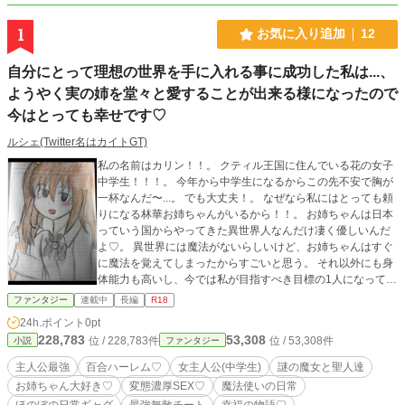
1
お気に入り追加
12
自分にとって理想の世界を手に入れる事に成功した私は...、
ようやく実の姉を堂々と愛することが出来る様になったので
今はとっても幸せです♡
ルシェ(Twitter名はカイトGT)
私の名前はカリン！！。 クティル王国に住んでいる花の女子
中学生！！！。 今年から中学生になるからこの先不安で胸が
一杯なんだ〜...。 でも大丈夫！。 なぜなら私にはとっても頼
りになる林華お姉ちゃんがいるから！！。 お姉ちゃんは日本
っていう国からやってきた異世界人なんだけ凄く優しいんだ
よ♡。 異世界には魔法がないらしいけど、お姉ちゃんはすぐ
に魔法を覚えてしまったからすごいと思う。 それ以外にも身
体能力も高いし、今では私が目指すべき目標の1人になってい
ます！。 そんなお姉ちゃんと同じ中学に通えるなんて私は幸
ファンタジー
連載中
長編
R18
せ者だな〜...。 あっ！よかったら皆さんも私の日常生活見て
24h.ポイント
0pt
いって下さいね！。 少女はそれだけ言うと桜の咲き誇る校庭
228,783
53,308
位 / 228,783件
位 / 53,308件
小説
ファンタジー
を駆け抜けて行った...。 〜聖人の娘カリンの入学式〜 ※注意
この作品は 『なぜか異世界に幼女で転生してしまった私は、
主人公最強
百合ハーレム♡
女主人公(中学生)
謎の魔女と聖人達
優秀な親の子供だったのですが！！〜神託の章〜』 の続きで
お姉ちゃん大好き♡
変態濃厚SEX♡
魔法使いの日常
す。 前作を見ていなくても充分楽しめる物にするつもりです
ほのぼの日常ギャグ
最強無敵チート
幸福の物語♡