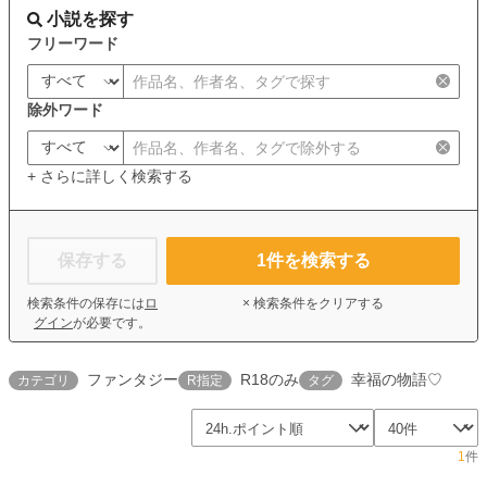
小説を探す
フリーワード
除外ワード
+ さらに詳しく検索する
保存する
1
件を検索する
検索条件の保存には
ロ
× 検索条件をクリアする
グイン
が必要です。
ファンタジー
R18のみ
幸福の物語♡
カテゴリ
R指定
タグ
1
件