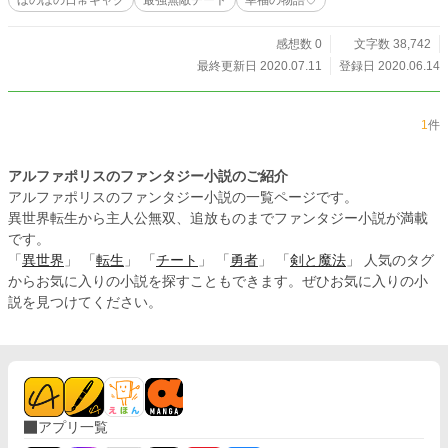
が、一応前作はあるよって事を伝えておきます。 多分見なく
ても殆ど問題無いよ...。 (そもそも18禁の作品じゃないのでえ
っちなシーンがないからこちらを見る人に需要があるかは各
感想数 0
文字数 38,742
自で決めてくださいね♡) 時は進み中学生になったカリンは振
最終更新日 2020.07.11
登録日 2020.06.14
り向く。 ...。 「...さあ、始めましょう」 「私が...幸福になる
物語を...♡」 誰もいないのに...、誰かがそう呟いたような気
がした...。
1
件
アルファポリスのファンタジー小説のご紹介
アルファポリスのファンタジー小説の一覧ページです。
異世界転生から主人公無双、追放ものまでファンタジー小説が満載
です。
「
異世界
」 「
転生
」 「
チート
」 「
勇者
」 「
剣と魔法
」 人気のタグ
からお気に入りの小説を探すこともできます。ぜひお気に入りの小
説を見つけてください。
アプリ一覧