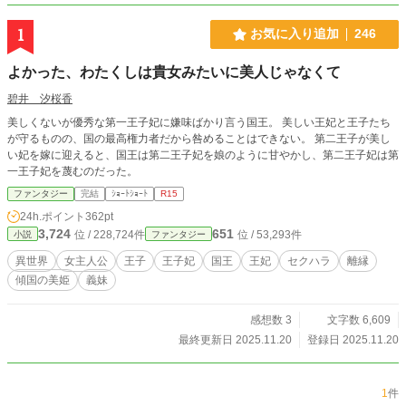
1
お気に入り追加
246
よかった、わたくしは貴女みたいに美人じゃなくて
碧井 汐桜香
美しくないが優秀な第一王子妃に嫌味ばかり言う国王。 美しい王妃と王子たち
が守るものの、国の最高権力者だから咎めることはできない。 第二王子が美し
い妃を嫁に迎えると、国王は第二王子妃を娘のように甘やかし、第二王子妃は第
一王子妃を蔑むのだった。
ファンタジー
完結
ｼｮｰﾄｼｮｰﾄ
R15
24h.ポイント
362pt
3,724
651
位 / 228,724件
位 / 53,293件
小説
ファンタジー
異世界
女主人公
王子
王子妃
国王
王妃
セクハラ
離縁
傾国の美姫
義妹
感想数 3
文字数 6,609
最終更新日 2025.11.20
登録日 2025.11.20
1
件