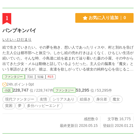
1
お気に入り追加
0
パンプキンパイ
いとい・ひだまり
絵で生きていきたい。その夢を抱き、想い人であったリィスや、村と別れを告げ
た主人公は都市部へと旅立つ。しかし絵の売れ行きはよくなく、ひもじい生活が
続いていた。そんな時、小鳥達に絵を盗まれて辿り着いた森の小屋。その中から
出てきた少女・メルは動物と話しているようだった。主人公の脳裏を『魔女』と
いう単語がよぎるが、彼は、友達を欲しがっている彼女の純粋な心を信じること
にした。 『魔女は処刑』の世で出会った、メルヘンな彼女の正体。パズルのピ
ファンタジー
完結
短編
R15
ースをはめようとすれば何か起きたかもしれないが、主人公はメルの正体などど
24h.ポイント
0pt
うでも良かった。ただ一緒に日々を過ごしていければ……。 これは、ある旅の
228,747
53,295
位 / 228,747件
位 / 53,295件
小説
ファンタジー
記憶。昔の自分の挑戦と後悔、苦、そして喜びの話。 全部で九話です。 プロロ
ーグを追加し、エピローグを少しだけ加筆しました。
現代ファンタジー
友情
シリアスあり
絵描き
身分差
魔女
貧困
夢
多分ハッピーエンド
感想数 0
文字数 16,775
最終更新日 2026.05.15
登録日 2026.01.21