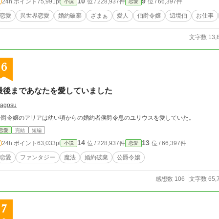
10
9
24h.ポイント
75,991pt
位 / 228,937件
位 / 66,397件
小説
恋愛
まではオリヴィアの所有物。そして船員たちを雇っているのは、オリヴィアの実家である。 救援先を治めるフレデ
、島の備蓄があと二日だと伝えても、オリヴィアへ命令しない。 「この船をどうするかは、あなたが決めてください」 裏切られた
恋愛
異世界恋愛
婚約破棄
ざまぁ
愛人
伯爵令嬢
辺境伯
お仕事
痛みを抱えながら、オリヴィアは自分で救援続行を決める。船員たちと物資を積み戻し
でもルーカスは、招待客の前ならオリヴィアは逆らえないと考え、新婚旅行の出航式を強行する。 「錨を上げ
文字数 13,
員は誰一人動かなかった。 これは、自分を財産として扱った元婚約者と愛人を直接船から降ろし、救援を成功させた海運令嬢
、船と信用、新しい定期航路、そして判断を尊重してくれる相手との未来を自分の手で選び直す物語。 全
仕事上の正当評価、対等な関係から始まる異世界恋愛です。 婚約を解消するという申し出は、受け入れます。 ですが、この船をど
う使うかまで、あなたに決めさせるつもりはありません。
6
最後まであなたを愛していました
agosu
公爵令嬢のアリアは幼い頃からの婚約者侯爵令息のユリウスを愛していた。
恋愛
完結
短編
14
13
24h.ポイント
63,033pt
位 / 228,937件
位 / 66,397件
小説
恋愛
恋愛
ファンタジー
魔法
婚約破棄
公爵令嬢
感想数 106
文字数 65,
7