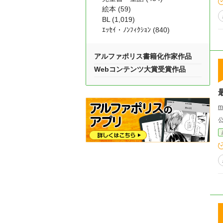
る
絵本 (59)
は
BL (1,019)
ｴｯｾｲ・ﾉﾝﾌｨｸｼｮﾝ (840)
れ
し、船
が
アルファポリス書籍化作家作品
お
Webコンテンツ大賞受賞作品
m