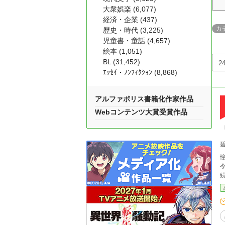
大衆娯楽 (6,077)
経済・企業 (437)
カ
歴史・時代 (3,225)
児童書・童話 (4,657)
絵本 (1,051)
BL (31,452)
ｴｯｾｲ・ﾉﾝﾌｨｸｼｮﾝ (8,868)
アルファポリス書籍化作家作品
Webコンテンツ大賞受賞作品
憧れ