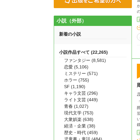
置
小説（外部）
新着の小説
小説作品すべて (22,265)
ファンタジー (8,581)
恋愛 (5,106)
ミステリー (571)
ホラー (755)
SF (1,190)
キャラ文芸 (296)
ライト文芸 (449)
「
青春 (1,027)
爵
現代文学 (753)
大衆娯楽 (638)
いる。 ところが出航前日、港へ
鏡台、長
経済・企業 (38)
婚
歴史・時代 (459)
邪魔
児童書・童話 (484)