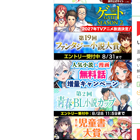
侯
い
解ある