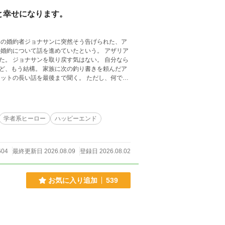
と幸せになります。
らの婚約者ジョナサンに突然そう告げられた、ア
婚約について話を進めていたという。 アザリア
。 ジョナサンを取り戻す気はない。 自分なら
ど、もう結構。 家族に次の釣り書きを頼んだア
ットの長い話を最後まで聞く。 ただし、何でも
。 一方、念願どおりジョナサンと結婚したアザ
ようやく気づく。 アザリアが欲しかったのは自
学者系ヒーロー
ハッピーエンド
604
最終更新日 2026.08.09
登録日 2026.08.02
お気に入り追加
539