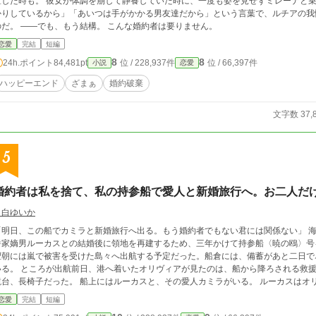
した時も。 彼女が体調を崩して静養していた時に、一度も姿を見せずミレーナと乗馬に出かけていた
かりしているから」「あいつは手がかかる男友達だから」という言葉で、ルチアの我
のだ。 ――でも、もう結構。 こんな婚約者は要りません。
恋愛
完結
短編
8
8
24h.ポイント
84,481pt
位 / 228,937件
位 / 66,397件
小説
恋愛
ハッピーエンド
ざまぁ
婚約破棄
文字数 37,
5
婚約者は私を捨て、私の持参船で愛人と新婚旅行へ。お二人だ
月白ゆいか
明日、この船でカミラと新婚旅行へ出る。もう婚約者でもない君には関係ない」 海運伯爵家の令嬢オリヴィアは、没落しかけた侯
家嫡男ルーカスとの結婚後に領地を再建するため、三年かけて持参船〈暁の鴎〉号を準備してきた。 船員
翌朝には嵐で被害を受けた島々へ出航する予定だった。船倉には、備蓄があと二日で
着いたオリヴィアが見たのは、船から降ろされる救援物資と、代わりに積み込まれる衣装箱、酒樽、
椅子だった。 船上にはルーカスと、その愛人カミラがいる。 ルーカスはオリヴィアとの婚約を一方的に解消し、カミラとの
礼と新婚旅行、さらに自分の私的事業へ〈暁の鴎〉号を使うと告げた。 「この毛布、少し獣臭いのですもの」 カミラも救援物資を
恋愛
完結
短編
扱いし、自分の衣装と家具を優先する。 けれどルーカスは、大切な二つの事実を軽んじていた。 〈暁の鴎〉号は、結婚が成立す