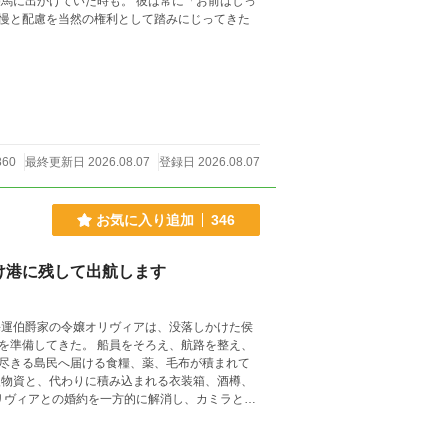
時も。 彼は常に「お前はしっ
慢と配慮を当然の権利として踏みにじってきた
860
最終更新日 2026.08.07
登録日 2026.08.07
お気に入り追加
346
け港に残して出航します
をそろえ、航路を整え、
尽きる島民へ届ける食糧、薬、毛布が積まれて