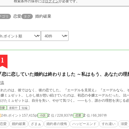
検索条件の保存には
ログイン
が必要です。
恋愛
婚約破棄
テゴリ
タグ
1
『恋に恋していた婚約は終わりました ～私はもう、あなたの理
碧流
たのは、彼ではなく、彼の恋でした。 『エーデルを見習え』 『エーデルなら、そうはしない』 憧れの人との縁談に胸を躍らせた
令嬢ミュゼット。 しかし彼が想い続けていたのは、初恋の令嬢エーデルだった。 比
続けたミュゼットは、自分を失い、やがて気づく。 ――もう、誰かの理想を演じる
恋愛
連載中
短編
2
2
24h.ポイント
157,415pt
位 / 228,937件
位 / 66,397件
小説
恋愛
恋愛
婚約破棄
ざまぁ
婚約者の後悔
ハッピーエンド
すれ違い
溺愛