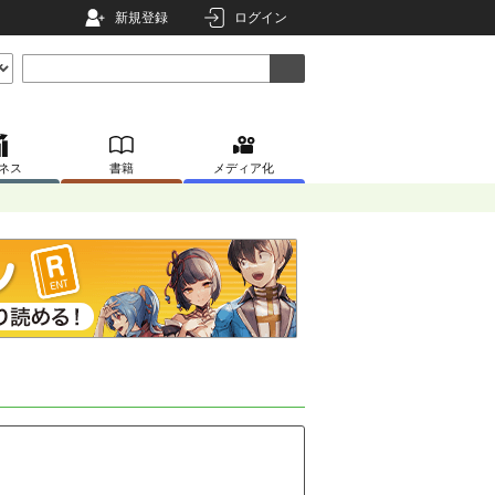
新規登録
ログイン
ネス
書籍
メディア化