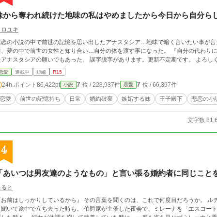
妹から奪われ続けた地味の私はやめましたから今日から自分ら
クロユキ
悲恋の小説の中で前世の記憶を思い出したアナスタシア…地味で暗く言いたい事が言
時、夢の中で前世の女性と知り合い…自分の体を渡す事になった。 『自分の代わり
たアナスタシアの願いでもあった。 誤字脱字があります。更新不定期です。
恋愛
連載中
短編
R15
7
7
24h.ポイント
86,422pt
位 / 228,937件
位 / 66,397件
小説
恋愛
恋愛
前世の記憶持ち
日常
婚約破棄
嫉妬する妹
王子殿下
悲恋の小
文字数 81,
4
「あいつは男友達のようなもの」と言い張る婚約者に同じこと
たると
はしっかりしているから』 その言葉を聞くのは、これで何度目だろうか。 ルチアの誕生会の最中、「ミレーナが熱を出した」
と聞いて途中で立ち去った時も。 伯爵家が主催した夜会で、ミレーナを「エスコー