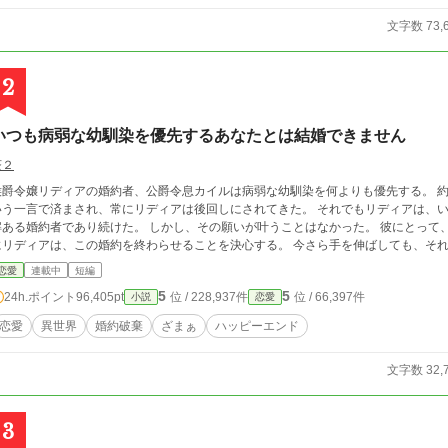
文字数 73,
2
いつも病弱な幼馴染を優先するあなたとは結婚できません
茶２
爵令嬢リディアの婚約者、公爵令息カイルは病弱な幼馴染を何よりも優先する。 約束が破られる度に「彼女は身体が弱いから」と
う一言で済まされ、常にリディアは後回しにされてきた。 それでもリディアは、いつかは自分を選んでくれる日が来ると信じ、理
婚約者であり続けた。 しかし、その願いが叶うことはなかった。 彼にとって、自分はいつも「後でも大丈夫な強い人」。 つい
にリディアは、この婚約を終わらせることを決心する。 
恋愛
連載中
短編
5
5
24h.ポイント
96,405pt
位 / 228,937件
位 / 66,397件
小説
恋愛
恋愛
異世界
婚約破棄
ざまぁ
ハッピーエンド
文字数 32,
3