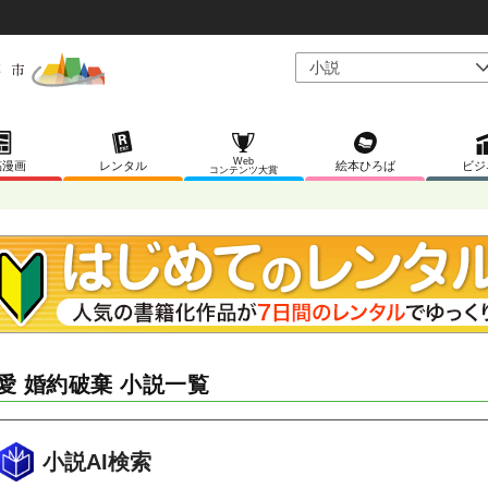
Web
稿漫画
レンタル
絵本ひろば
ビジ
コンテンツ大賞
愛 婚約破棄 小説一覧
小説AI検索