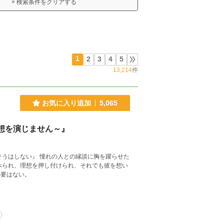
× 検索条件をクリアする
1
2
3
4
5
13,214
件
お気に入り追加
5,065
想を演じません～』
べられ、理想を押し付けられ、それでも彼を想い
必要はない。