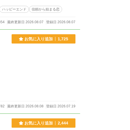
リック辺境伯
ハッピーエンド
信頼から始まる恋
、翌朝、予定どおり出航すると宣言した。 そ
ろ。出航だ！」 しか
854
最終更新日 2026.08.07
登録日 2026.08.07
6話・完結。直接ざまぁ、
お気に入り追加
1,725
782
最終更新日 2026.08.08
登録日 2026.07.19
お気に入り追加
2,444