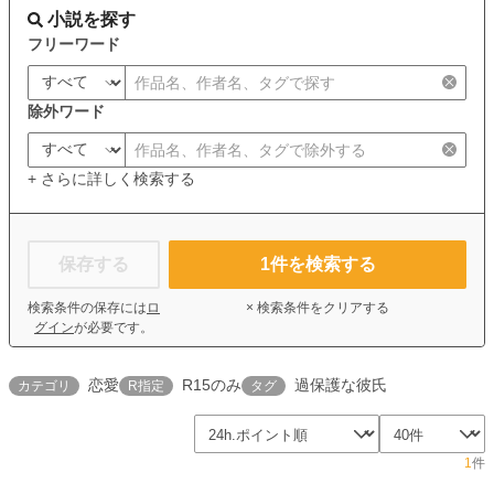
小説を探す
フリーワード
除外ワード
+ さらに詳しく検索する
保存する
1
件を検索する
検索条件の保存には
ロ
× 検索条件をクリアする
グイン
が必要です。
恋愛
R15のみ
過保護な彼氏
カテゴリ
R指定
タグ
1
件