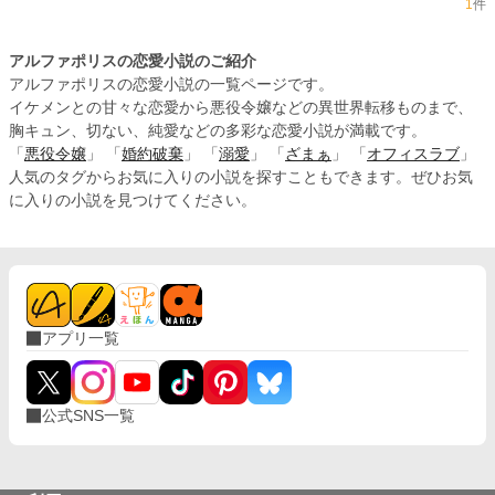
1
件
アルファポリスの恋愛小説のご紹介
アルファポリスの恋愛小説の一覧ページです。
イケメンとの甘々な恋愛から悪役令嬢などの異世界転移ものまで、
胸キュン、切ない、純愛などの多彩な恋愛小説が満載です。
「
悪役令嬢
」 「
婚約破棄
」 「
溺愛
」 「
ざまぁ
」 「
オフィスラブ
」
人気のタグからお気に入りの小説を探すこともできます。ぜひお気
に入りの小説を見つけてください。
アプリ一覧
公式SNS一覧