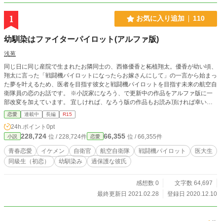
1
お気に入り追加
110
幼馴染はファイターパイロット(アルファ版)
浅葱
同じ日に同じ産院で生まれたお隣同士の、西條優香と柘植翔太。優香が幼い頃、
翔太に言った「戦闘機パイロットになったらお嫁さんにして」の一言から始まっ
た夢を叶えるため、医者を目指す彼女と戦闘機パイロットを目指す未来の航空自
衛隊員の恋のお話です。 ※小説家になろう、で更新中の作品をアルファ版に一
部改変を加えています。 宜しければ、なろう版の作品もお読み頂ければ幸いで
す。（なろう版の方が先行していますのでネタバレについてはご自身で管理の
恋愛
連載中
長編
R15
程、お願い致します。） 当面、１話づつ定時にアップしていく予定です。
24h.ポイント
0pt
228,724
66,355
位 / 228,724件
位 / 66,355件
小説
恋愛
青春恋愛
イケメン
自衛官
航空自衛隊
戦闘機パイロット
医大生
同級生（初恋）
幼馴染み
過保護な彼氏
感想数 0
文字数 64,697
最終更新日 2021.02.28
登録日 2020.12.10