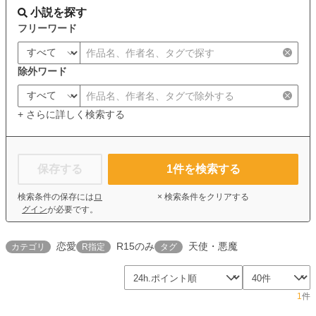
小説を探す
フリーワード
除外ワード
+ さらに詳しく検索する
保存する
1
件を検索する
検索条件の保存には
ロ
× 検索条件をクリアする
グイン
が必要です。
恋愛
R15のみ
天使・悪魔
カテゴリ
R指定
タグ
1
件