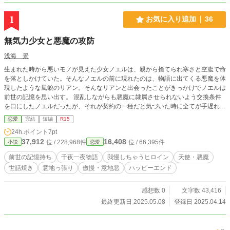
1
お気に入り追加
36
無気力少女と悪魔の攻防
浅海 景
生まれた時から悪いモノが見えた少女ノエルは、親から捨てられ寒さと空腹で命
を落としかけていた。そんなノエルの前に現れたのは、物語に出てくる悪魔を体
現したような風貌のリアン。そんなリアンと出会ったことがきっかけでノエルは
前世の記憶を思い出す。 混乱しながらも悪魔に隷属させられないよう交換条件
を口にしたノエルだったが、それが契約の一種だと気づいた時に全てが手遅れだ
った。 成長過程で努力を諦め無気力になってしまったノエルと、傲慢な性格で
恋愛
完結
短編
R15
人間界に追放されたリアン。 契約の上に成り立ったどこか不穏な共同生活は、
24h.ポイント
7pt
互いの心境の変化で少しずつ変化していく。
37,912
16,408
位 / 228,968件
位 / 66,395件
小説
恋愛
前世の記憶持ち
千夜一夜物語
我慢しちゃうヒロイン
天使・悪魔
世話焼き
意地っ張り
傲慢・意地悪
ハッピーエンド
感想数 0
文字数 43,416
最終更新日 2025.05.08
登録日 2025.04.14