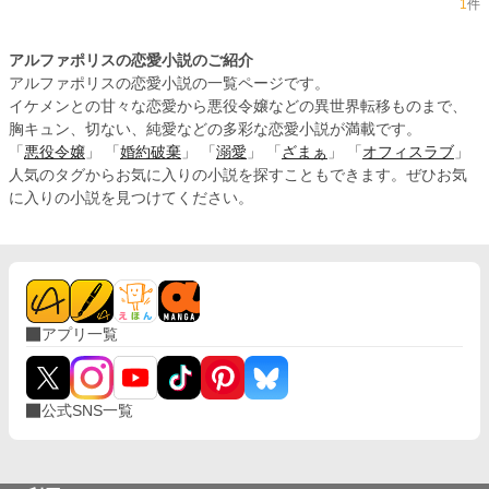
1
件
アルファポリスの恋愛小説のご紹介
アルファポリスの恋愛小説の一覧ページです。
イケメンとの甘々な恋愛から悪役令嬢などの異世界転移ものまで、
胸キュン、切ない、純愛などの多彩な恋愛小説が満載です。
「
悪役令嬢
」 「
婚約破棄
」 「
溺愛
」 「
ざまぁ
」 「
オフィスラブ
」
人気のタグからお気に入りの小説を探すこともできます。ぜひお気
に入りの小説を見つけてください。
アプリ一覧
公式SNS一覧