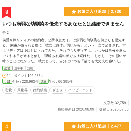
3
お気に入り追加
2,730
いつも病弱な幼馴染を優先するあなたとは結婚できません
茶２
侯爵令嬢リディアの婚約者、公爵令息カイルは病弱な幼馴染を何よりも優先す
る。 約束が破られる度に「彼女は身体が弱いから」という一言で済まされ、常
にリディアは後回しにされてきた。 それでもリディアは、いつかは自分を選ん
でくれる日が来ると信じ、理解ある婚約者であり続けた。 しかし、その願いが
叶うことはなかった。 彼にとって、自分はいつも「後でも大丈夫な強い人」。
ついにリディアは、この婚約を終わらせることを決心する。 今さら手を伸ばし
恋愛
連載中
短編
ても、それが届くことはもうない。
24h.ポイント
105,283pt
4
4
位 / 228,963件
位 / 66,395件
小説
恋愛
恋愛
異世界
婚約破棄
ざまぁ
ハッピーエンド
文字数 32,759
最終更新日 2026.08.09
登録日 2026.07.30
4
お気に入り追加
2,477