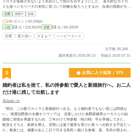
イロスが篭絡されないよう先回りして指示を出すようにした。 楽天的なカイロ
スも徐々にモリーナの本性に気づいて距離を取ろうとするが、自身の母親がモリ
ーナを可愛がっており、避けることはできない。 一方、モリーナも最初からカ
恋愛
連載中
短編
イロスの愛人狙いなわけではなく、可愛さと無知さで人目を集めるが、王都で生
24h.ポイント
65,548pt
まれ育った男の反応は悪い。 フィアリーチェが目を光らせていることからカイ
13
13
位 / 228,963件
位 / 66,395件
小説
恋愛
ロスの愛人になるのも難しいモリーナは、あるパーティーでやらかしてしまうの
だった。
恋愛
愛人狙い
ざまぁ？
ハッピーエンド
文字数 38,288
最終更新日 2026.08.10
登録日 2026.07.31
9
お気に入り追加
375
婚約者は私を捨て、私の持参船で愛人と新婚旅行へ。お二人
だけ港に残して出航します
月白ゆいか
「明日、この船でカミラと新婚旅行へ出る。もう婚約者でもない君には関係な
い」 海運伯爵家の令嬢オリヴィアは、没落しかけた侯爵家嫡男ルーカスとの結
婚後に領地を再建するため、三年かけて持参船〈暁の鴎〉号を準備してきた。
船員をそろえ、航路を整え、翌朝には嵐で被害を受けた島々へ出航する予定だっ
た。船倉には、備蓄があと二日で尽きる島民へ届ける食糧、薬、毛布が積まれて