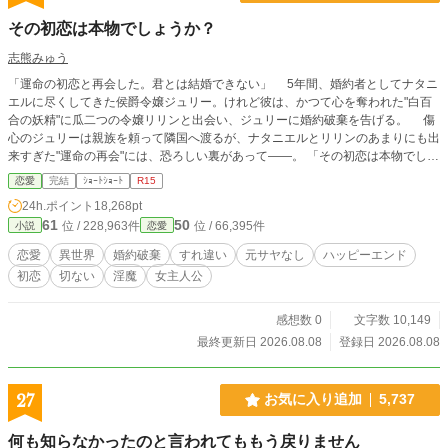
その初恋は本物でしょうか？
志熊みゅう
「運命の初恋と再会した。君とは結婚できない」 5年間、婚約者としてナタニ
エルに尽くしてきた侯爵令嬢ジュリー。けれど彼は、かつて心を奪われた"白百
合の妖精"に瓜二つの令嬢リリンと出会い、ジュリーに婚約破棄を告げる。 傷
心のジュリーは親族を頼って隣国へ渡るが、ナタニエルとリリンのあまりにも出
来すぎた"運命の再会"には、恐ろしい裏があって――。 「その初恋は本物でしょ
うか？」 初恋に囚われた男と、初恋に別れを告げる令嬢の、切ない恋物語。
恋愛
完結
ｼｮｰﾄｼｮｰﾄ
R15
☆この小説には自死に関わる表現があります。
24h.ポイント
18,268pt
61
50
位 / 228,963件
位 / 66,395件
小説
恋愛
恋愛
異世界
婚約破棄
すれ違い
元サヤなし
ハッピーエンド
初恋
切ない
淫魔
女主人公
感想数 0
文字数 10,149
最終更新日 2026.08.08
登録日 2026.08.08
27
お気に入り追加
5,737
何も知らなかったのと言われてももう戻りません