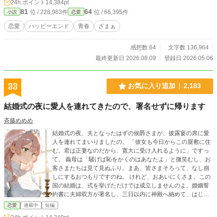
24h.ポイント
14,384pt
アンは、本人に悪気は無いのだけど、嫌なことや自分が怒られそうになると全て
81
64
位 / 228,963件
位 / 66,395件
小説
恋愛
姉のファナに押し付ける。 嫌なことがあればメソメソと泣き姉に頼ってばかり
だった。 いつも明るく甘えん坊のリリアンは顔もとても可愛らしく屋敷の中心
恋愛
ハッピーエンド
青春
ざまぁ
で、使用人たちも父親も甘やかして育てられた。 一方、ファナはいずれ婿を取
り侯爵家を継がなければならないため、父親に厳しく躾をされていた。 明るく
感想数 64
文字数 136,964
て元気だったはずのファナの笑顔は、大きくなるにつれ失ってしまっていた。
使用人達もぞんざいな態度を隠そうともしない。ファナはもう諦めていた。 そ
最終更新日 2026.08.09
登録日 2026.05.06
んななか唯一、婚約者のジェームズだけはファナのことを優先してくれる優しい
男の子だった。 そう思っていたのに……… ✴︎題名少し変更しました。
33
お気に入り追加
2,183
結婚式の夜に愛人を連れてきたので、署名せずに帰ります
斉藤めめめ
結婚式の夜、夫となったはずの侯爵さまが、披露宴の席に愛
人を連れてまいりましたの。 「彼女も今日からこの屋敷に住
む。君は正妻なのだから、寛大に受け入れるように」ですっ
て。 義母は「騒げば恥をかくのはあなたよ」と微笑むし、お
客さまたちは見て見ぬふり。まあ、皆さまそろって、なし崩
しにするおつもりですのね。 けれど、おあいにくさま。この
国の結婚は、式を挙げただけでは成立しませんのよ。婚姻誓
約書に夫婦双方が署名し、三日以内に神殿へ納めて、はじめ
て夫婦。 ――そしてわたくし、まだ署名しておりませんの。
恋愛
連載中
短編
既成事実は、事実ではございませんのよ。