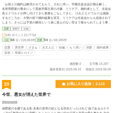
「お前との婚約は解消させてもらう。それに伴い、学園生徒会会計職を解く」
名誉男爵家の養女にして貴族学園主席の才媛、リリテア。婚約者として、生徒会
長エドワルドが押し付けてきた業務をこなしてきた。 けれどエドワルドは感謝
するどころか、大勢の前で婚約破棄を宣言。リリテアは生徒会からも追放されて
しまう。さらには予算の横領という身に覚えのない罪まで着せられてしまう事態
に。 そんなリリテアに手を差し伸べたのは、公爵のルヴィアス。 「君はもう、
恋愛
連載中
短編
あの生徒会を気に掛ける義理はない」 その一言で、リリテアは今までエドワル
24h.ポイント
15,777pt
ドに尽くしていた全てを、やめることにした。 リリテアの去った生徒会は静か
68
54
位 / 228,963件
位 / 66,395件
小説
恋愛
に崩壊していく。そんな中、学園最大の行事・建国祭が刻一刻と迫っていた。
一方で、大量の業務から解放されたリリテアは、頻繁に会いに来るルヴィアスに
恋愛
異世界
ざまぁ
女主人公
短編
もう遅い
溺愛
婚約破棄
少しずつ惹かれていく。 今さら全てに気付いても、もう遅いのです。
追放
有能ヒロイン
感想数 0
文字数 15,287
最終更新日 2026.08.10
登録日 2026.08.09
29
お気に入り追加
2,113
今世、悪女が消えた世界で
shinonome
侯爵家の令嬢である私 未来の皇帝の妃となる存在だったけれど 妹であるルナテ
ィアが｢奇跡の力｣に覚醒したことにより 妹に妃の立場と皇帝の愛を奪われ 自分