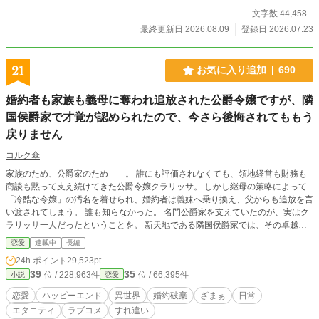
文字数 44,458
最終更新日 2026.08.09
登録日 2026.07.23
21
お気に入り追加
690
婚約者も家族も義母に奪われ追放された公爵令嬢ですが、隣
国侯爵家で才覚が認められたので、今さら後悔されてももう
戻りません
コルク傘
家族のため、公爵家のため――。 誰にも評価されなくても、領地経営も財務も
商談も黙って支え続けてきた公爵令嬢クラリッサ。 しかし継母の策略によって
「冷酷な令嬢」の汚名を着せられ、婚約者は義妹へ乗り換え、父からも追放を言
い渡されてしまう。 誰も知らなかった。 名門公爵家を支えていたのが、実はク
ラリッサ一人だったということを。 新天地である隣国侯爵家では、その卓越し
た商才と交渉力を正当に評価され、領地改革や事業を次々と成功へ導くクラリッ
恋愛
連載中
長編
サ。 やがて冷静で誠実な侯爵レオンハルトにも大切に想われ、初めて「必要と
24h.ポイント
29,523pt
される幸せ」を知っていく。 一方、彼女を失った公爵家では経営も人心も崩
39
35
位 / 228,963件
位 / 66,395件
小説
恋愛
壊。 義母は社交界から見放され、義妹は栄光を失い、元婚約者はようやく自分
が捨てたものの大きさに気づくが――。 「あなたが必要だったのは、私ではな
恋愛
ハッピーエンド
異世界
婚約破棄
ざまぁ
日常
く私の仕事でしょう？」 もう遅い。 これは、すべてを奪われた令嬢が、自らの
エタニティ
ラブコメ
すれ違い
教養・商才・人脈だけで幸せを掴み、彼女を見下した者たちが"後悔"という最大