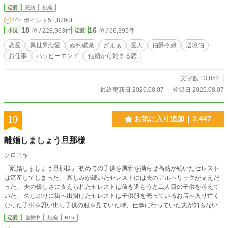
いる。 ところが出航前日、港へ着いたオリヴィアが見たのは、船から降ろされ
恋愛
完結
短編
る救援物資と、代わりに積み込まれる衣装箱、酒樽、鏡台、長椅子だった。 船
24h.ポイント
51,879pt
上にはルーカスと、その愛人カミラがいる。 ルーカスはオリヴィアとの婚約を
18
16
位 / 228,963件
位 / 66,395件
小説
恋愛
一方的に解消し、カミラとの婚礼と新婚旅行、さらに自分の私的事業へ〈暁の
鴎〉号を使うと告げた。 「この毛布、少し獣臭いのですもの」 カミラも救援物
恋愛
異世界恋愛
婚約破棄
ざまぁ
愛人
伯爵令嬢
辺境伯
資を邪魔扱いし、自分の衣装と家具を優先する。 けれどルーカスは、大切な二
お仕事
ハッピーエンド
信頼から始まる恋
つの事実を軽んじていた。 〈暁の鴎〉号は、結婚が成立するまではオリヴィア
の所有物。そして船員たちを雇っているのは、オリヴィアの実家である。 救援
先を治めるフレデリック辺境伯は、島の備蓄があと二日だと伝えても、オリヴィ
文字数 13,854
アへ命令しない。 「この船をどうするかは、あなたが決めてください」 裏切ら
最終更新日 2026.08.07
登録日 2026.08.07
れた痛みを抱えながら、オリヴィアは自分で救援続行を決める。船員たちと物資
を積み戻し、翌朝、予定どおり出航すると宣言した。 それでもルーカスは、招
待客の前ならオリヴィアは逆らえないと考え、新婚旅行の出航式を強行する。
10
お気に入り追加
2,447
「錨を上げろ。出航だ！」 しかし、船員は誰一人動かなかった。 これは、自分
を財産として扱った元婚約者と愛人を直接船から降ろし、救援を成功させた海運
離婚しましょう旦那様
令嬢が、船と信用、新しい定期航路、そして判断を尊重してくれる相手との未来
を自分の手で選び直す物語。 全6話・完結。直接ざまぁ、お仕事上の正当評価、
クロユキ
対等な関係から始まる異世界恋愛です。 婚約を解消するという申し出は、受け
「離婚しましょう旦那様」 初めての子供を風邪を拗らせ高熱が続いたセレスト
入れます。 ですが、この船をどう使うかまで、あなたに決めさせるつもりはあ
は流産してしまった。 哀しみが続いたセレストには夫のアルベリックが支えだ
りません。
った。 夫の優しさに支えられたセレストは前を進もうと二人目の子供を考えて
いた。 久しぶりに街へ出掛けたセレストは子供服を売っているお店へ入り亡く
なった子供を思い出し子供の服を見ていた時、仕事に行っていた夫が知らない女
性と小さな女の子を連れている姿を見てしまった。 誤字脱字があります。 更新
恋愛
連載中
短編
R15
が不定期ですが、よろしくお願いします。