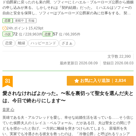
ド伯爵家に戻ったのも束の間、ソフィーにミハエル・ブルーローズ公爵から婚姻
の申し込みが来る。 しかしそれは『契約結婚』だった。 ミハエルはソフィーの
自由と安全を保障し、ソフィーはブルーローズ公爵家の為に仕事をする。 契約
結婚を受け入れたソフィーは自身の能力を存分に発揮し、公爵領の発展に貢献し
恋愛
連載中
長編
て行くのだった。
24h.ポイント
15,429pt
72
57
位 / 228,963件
位 / 66,395件
小説
恋愛
恋愛
離縁
ハッピーエンド
ざまぁ
文字数 22,390
最終更新日 2026.08.09
登録日 2026.08.03
31
お気に入り追加
2,834
愛されなければよかった。〜私を裏切って聖女を選んだ夫と
は、今日で終わりにします〜
音芽 心
英雄である夫・アルフレッドを愛し、幸せな結婚生活を送っている……そう信じ
ていた侯爵夫人のミレイユ・ベルフォール。 だがある日、夫は聖女との間に子
どもを授かったと告げ、一方的に離縁を突きつけられてしまう。 居場所を失
い、実家でも冷遇される彼女を救ったのは、「冷徹公爵」と呼ばれるリュシア