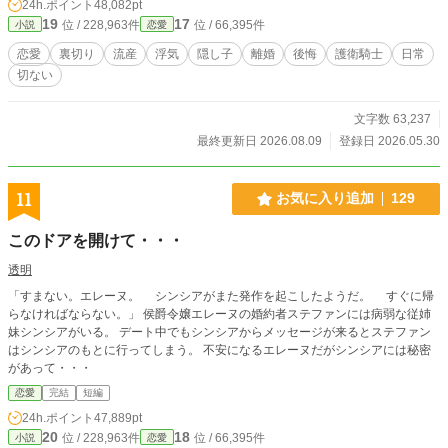
24h.ポイント
48,082pt
19
17
位 / 228,963件
位 / 66,395件
小説
恋愛
恋愛
裏切り
流産
浮気
隠し子
離婚
後悔
護衛騎士
日常
切ない
文字数 63,237
最終更新日 2026.08.09
登録日 2026.05.30
11
お気に入り追加
129
このドアを開けて・・・
透明
「すまない。エレーヌ。 シンシアがまた発作を起こしたようだ。 すぐに帰
らなければならない。」 侯爵令嬢エレーヌの婚約者ステファンには病弱な従姉
妹シンシアがいる。 デート中でもシンシアからメッセージが来るとステファン
はシンシアのもとに行ってしまう。 不安になるエレーヌだがシンシアには秘密
があって・・・
恋愛
完結
短編
24h.ポイント
47,889pt
20
18
位 / 228,963件
位 / 66,395件
小説
恋愛