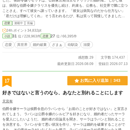
した。 侯爵令嬢リゼットは、公爵家次期当主セドリックの婚約者。 しかし彼
は、病弱な伯爵令嬢クラリスを優先し続け、約束も、公務も、社交界で隣に立つ
ことさえ、すべて彼女へ譲っていきます。 「彼女は病気なのだから仕方ない」
「君だけは理解してくれ」 そう言われるたび、私は笑って我慢してきました。
けれど、誰も私を選んではくれなかった。 だから私は静かに婚約を返上し、公
恋愛
連載中
長編
爵家を去ります。 すると、私が陰で支えていた公爵家の経営と人脈は少しずつ
24h.ポイント
34,832pt
崩れ始め、彼らはようやく私の存在の大きさに気付きます。 一方、新天地で出
31
27
位 / 228,963件
位 / 66,395件
小説
恋愛
会った侯爵カシアンは、私の能力だけでなく、一人の女性として私を大切にして
くれました。 「もう一人で耐えなくていい」 その言葉に救われた私は、新しい
恋愛
異世界
婚約破棄
ざまぁ
幼馴染
溺愛
人生を歩き始めます。 今さら「戻ってきてほしい」と言われても、もう遅いの
です。 これは、誰よりも我慢し続けた令嬢が、本当に自分を大切にしてくれる
感想数 29
文字数 174,437
人と幸せになり、彼女を失った人々だけが静かに後悔していく逆転ラブストーリ
ーです。
最終更新日 2026.08.09
登録日 2026.07.13
17
お気に入り追加
343
好きではないと言うのなら、あなたと別れることにします
天宮有
伯爵令嬢サーラは侯爵令息のラバンから「お前のことが好きではない」と宣言さ
れてしまう。 ラバンは公爵令嬢のシルビアを好きになり、婚約者だったサーラ
を愛人にしたいようだ。 婚約者の目論見を聞き、サーラはラバンと別れること
を決意する。 ラバンが全て悪い状況を作り、サーラは婚約を破棄することがで
きた。 その後サーラがいなくなった後で、ラバンはサーラが必要だったと後悔