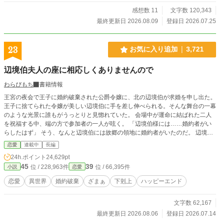
いますので、気楽にお読み頂ければ幸いです。 ※Rシーンにはタイトル横に(※)
を付けています。 ※本作品は、エブリスタ様・ムーンライトノベルズ様にも掲
感想数 11
文字数 120,343
載しています。
最終更新日 2026.08.09
登録日 2026.07.25
23
お気に入り追加
3,721
辺境伯夫人の座に相応しくありませんので
わらびもち
書籍情報
王宮の夜会で王子に婚約破棄された公爵令嬢に、北の辺境伯が求婚を申し出た。
王子に捨てられた令嬢が美しい辺境伯に手を差し伸べられる。そんな舞台の一幕
のような光景に誰もがうっとりと見惚れていた。 会場中が運命に結ばれた二人
を祝福する中、端の方で参加者の一人が呟く。 「辺境伯様には……婚約者がい
らしたはず」 そう、なんと辺境伯には故郷の領地に婚約者がいたのだ。 辺境の
地で帰りを待つ婚約者、クリスタ。彼女の運命は誰も予想しない方向へと転がり
恋愛
連載中
長編
始める──。
24h.ポイント
24,629pt
45
39
位 / 228,963件
位 / 66,395件
小説
恋愛
恋愛
異世界
婚約破棄
ざまぁ
下剋上
ハッピーエンド
文字数 62,167
最終更新日 2026.08.06
登録日 2026.07.14