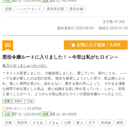
35
31
位 / 228,963件
位 / 66,395件
小説
恋愛
されたせいで人生に疲れ切った悪役令嬢と、少し失敗しながらも、彼女を手放そ
うとしない皇太子が織りなす、すれ違いラブストーリー。 ----- いつも応援あり
恋愛
ハッピーエンド
異世界恋愛
悪役令嬢
がとうございます。 執筆に集中するため、現在一時的にコメント欄を閉じさせ
ていただいております。 恐れ入りますが、ご理解のほどよろしくお願いいたし
文字数 47,385
ます。
最終更新日 2026.08.09
登録日 2026.07.28
20
お気に入り追加
2,929
悪役令嬢ルートに入りました！～今世は私がヒロイン～
春乃りぜ（ましゅぺちーの）
＊タイトル変更しました。 大幅改稿しました。 愛していた、彼のことを。 ――
―でも彼が愛したのは別の女性。 彼女を殺害しようとした罪で、私は捕らえら
れ、激しい拷問を受けた。紛れもない、愛する彼の手によって。 そのまま凄惨
な拷問で命を落とした私は、彼と結婚する前に時が戻っていた。 しかし、前世
と違うことが一つ。 どうやら今世は私がヒロインの悪役令嬢ルートのようだ。
恋愛
連載中
長編
24h.ポイント
31,825pt
37
33
位 / 228,963件
位 / 66,395件
小説
恋愛
恋愛
異世界
ざまあ
ざまぁ
公爵
愛人
王子
異母妹
継母