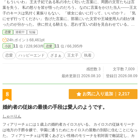
「もういいわ」 王太子妃である私の冷たく吐いた言葉に、周囲の文官たちは言
葉を失う。 私の怒りを皆が悟ったのだろう。 なのに言葉をかけた当人––––王太
子のキースは気付く素振りもない。 「彼女に会いに行って、いいのか？」 「気
にせず行ってください」 告げた言葉に、部屋にいた文官や王城使用人の顔が凍
ったのが分かった。 傍に控える騎士も、思わず互いの顔を見合わせている。
皆、分かっている。 怒鳴られる方がマシだ、泣かれる方が救いがある。 『もう
恋愛
連載中
短編
いい』に込められた意味は、諦めだということに。 「……アイシャ、本当にい
24h.ポイント
68,461pt
いのか？」 キースの足は、もう出口を向いている。 王太子妃ではなく、別の女
11
11
位 / 228,963件
位 / 66,395件
小説
恋愛
性に会いにいくために…… 「えぇ、どうぞ……好きになさってください」
「……すまない。次は埋め合わせをする！」 出て行くキースの背に、そっと告
恋愛
ハッピーエンド
ざまぁ
王太子
執着
げる。 「もう、次なんてないわよ」 その言葉は、走りゆく王太子に届くことは
なかった。 王太子妃は覚悟を固める。 半生をかけて支え続けてきた、彼のため
感想数 3
文字数 7,009
に尽力してきた。 その努力が軽んじられるのならば。 もう……王太子妃の座に
居る必要はないと。
最終更新日 2026.08.10
登録日 2026.08.09
8
お気に入り追加
2,217
婚約者の従妹の最後の手段は愛人のようです。
しゃーりん
フィアリーチェには１歳上の婚約者カイロスがいる。 カイロスの従妹モリーナ
は地方の子爵令嬢で、学園に通うためにカイロスの屋敷の別邸に住むことになっ
た。 フィアリーチェは可愛くあざとい性格のモリーナを初対面で敵認定し、カ