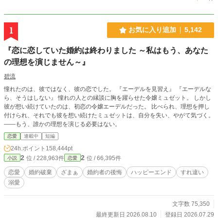
1
お気に入り追加
5,142
『恋に恋していた婚約は終わりました ～私はもう、あなた
の理想を演じません～』
碧流
憧れたのは、彼ではなく、彼の恋でした。 『エーデルを見習え』 『エーデルな
ら、そうはしない』 憧れの人との縁談に胸を躍らせた令嬢ミュゼット。 しかし
彼が想い続けていたのは、初恋の令嬢エーデルだった。 比べられ、理想を押し
付けられ、それでも彼を想い続けたミュゼットは、自分を失い、やがて気づく。
――もう、誰かの理想を演じる必要はない。
恋愛
連載中
短編
24h.ポイント
158,444pt
2
2
位 / 228,963件
位 / 66,395件
小説
恋愛
恋愛
婚約破棄
ざまぁ
婚約者の後悔
ハッピーエンド
すれ違い
溺愛
文字数 75,350
最終更新日 2026.08.10
登録日 2026.07.29