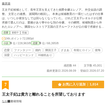
藤原遊
王太子妃候補として、長年王宮を支えてきた侯爵令嬢エレノア。 外交会談の調
整。 文官との連携。 派閥間の根回し。 本来は候補教育の一環だったはずの仕事
は、いつしか彼女なしでは回らなくなっていた。 けれど王太子レオルドが公開
求婚で選んだのは、愛嬌があり華やかな別の令嬢。 その瞬間、候補制度から外
れたエレノアへ、隣国セレストリア王国の王子ルーファスが公の場で求婚する。
「王国が彼女を必要としないのであれば、我が国が望んでも問題ありませんね」
恋愛
連載中
長編
「君なら、これからも王宮を支えてくれるだろう」 当然のように引き留める王
24h.ポイント
72,080pt
太子へ、エレノアは静かに答えた。 「候補制度から外れた以上、王宮へ残る理
9
9
位 / 228,963件
位 / 66,395件
小説
恋愛
由はございません」 彼女が去ったあと、王宮は少しずつ綻び始める。 これは、
失ってから価値に気づく王国と、 初めて一人の人間として正当に評価された令
恋愛
ファンタジー
婚約
隣国王子
ざまあ
有能ヒロイン
後悔
嬢の物語。
溺愛
ハッピーエンド
AI補助あり
感想数 44
文字数 45,001
最終更新日 2026.08.09
登録日 2026.07.20
7
お気に入り追加
1,014
王太子妃は貴方と離れることを所望しております
なか
書籍情報