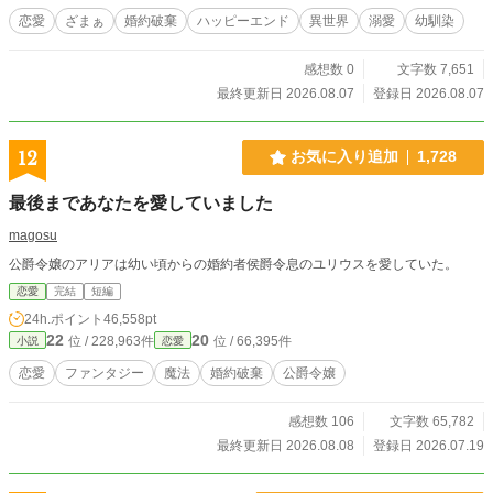
恋愛
ざまぁ
婚約破棄
ハッピーエンド
異世界
溺愛
幼馴染
感想数 0
文字数 7,651
最終更新日 2026.08.07
登録日 2026.08.07
12
お気に入り追加
1,728
最後まであなたを愛していました
magosu
公爵令嬢のアリアは幼い頃からの婚約者侯爵令息のユリウスを愛していた。
恋愛
完結
短編
24h.ポイント
46,558pt
22
20
位 / 228,963件
位 / 66,395件
小説
恋愛
恋愛
ファンタジー
魔法
婚約破棄
公爵令嬢
感想数 106
文字数 65,782
最終更新日 2026.08.08
登録日 2026.07.19