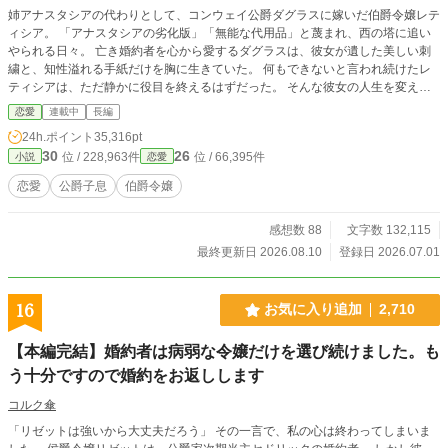
姉アナスタシアの代わりとして、コンウェイ公爵ダグラスに嫁いだ伯爵令嬢レテ
ィシア。 「アナスタシアの劣化版」「無能な代用品」と蔑まれ、西の塔に追い
やられる日々。 亡き婚約者を心から愛するダグラスは、彼女が遺した美しい刺
繍と、知性溢れる手紙だけを胸に生きていた。 何もできないと言われ続けたレ
ティシアは、ただ静かに役目を終えるはずだった。 そんな彼女の人生を変えた
のは、ダグラスの息子・ルシアン。 誰にも懐かなかった聡明な少年は、たった
恋愛
連載中
長編
一度の会話でレティシアの本質を見抜き、彼女の傍にいることを選ぶ。 「俺は
24h.ポイント
35,316pt
アンタが来たことで、これからの人生が良いものに変わると思ってる」 蔑まれ
30
26
位 / 228,963件
位 / 66,395件
小説
恋愛
ることに慣れた令嬢と、大人を見下す孤独な天才。 二人が築く絆は、やがて屋
敷を、そしてダグラス自身さえも変えていく。 だが、ダグラスが愛してやまな
恋愛
公爵子息
伯爵令嬢
いアナスタシアの面影には知らぬ秘密が隠されていて——
感想数 88
文字数 132,115
最終更新日 2026.08.10
登録日 2026.07.01
16
お気に入り追加
2,710
【本編完結】婚約者は病弱な令嬢だけを選び続けました。も
う十分ですので婚約をお返しします
コルク傘
「リゼットは強いから大丈夫だろう」 その一言で、私の心は終わってしまいま