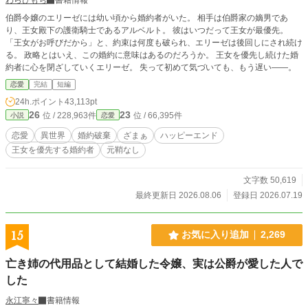
伯爵令嬢のエリーゼには幼い頃から婚約者がいた。 相手は伯爵家の嫡男であ
り、王女殿下の護衛騎士であるアルベルト。 彼はいつだって王女が最優先。
「王女がお呼びだから」と、約束は何度も破られ、エリーゼは後回しにされ続け
る。 政略とはいえ、この婚約に意味はあるのだろうか。 王女を優先し続けた婚
約者に心を閉ざしていくエリーゼ。 失って初めて気づいても、もう遅い――。
恋愛
完結
短編
24h.ポイント
43,113pt
26
23
位 / 228,963件
位 / 66,395件
小説
恋愛
恋愛
異世界
婚約破棄
ざまぁ
ハッピーエンド
王女を優先する婚約者
元鞘なし
文字数 50,619
最終更新日 2026.08.06
登録日 2026.07.19
15
お気に入り追加
2,269
亡き姉の代用品として結婚した令嬢、実は公爵が愛した人で
した
永江寧々
書籍情報