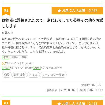
24
お気に入り追加
3,497
婚約者に浮気されたので、肩代わりしてた公務その他をお返
しします
泉花ゆき
婚約者の浮気を知ってしまった侯爵令嬢。 婚約者である王子は男爵令嬢の誘惑
にハマり、侯爵令嬢のことを悪役に仕立て上げたい様子で。 どうやら彼らは、
数か月後に控えるパーティーで婚約破棄と新婚約を宣言するつもりだとか。 そ
ういうことでしたら、こちらも黙っていませんよ。
恋愛
連載中
長編
24h.ポイント
23,454pt
46
40
位 / 228,963件
位 / 66,395件
小説
恋愛
恋愛
婚約破棄
ざまぁ
ファンタジー要素
文字数 207,125
最終更新日 2026.08.09
登録日 2025.12.19
25
お気に入り追加
2,493