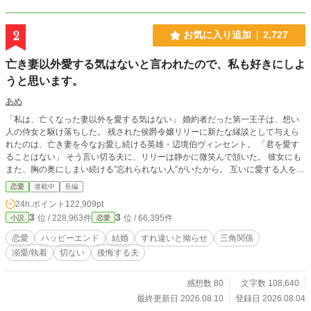
2
お気に入り追加
2,727
亡き妻以外愛する気はないと言われたので、私も好きにしよ
うと思います。
あめ
「私は、亡くなった妻以外を愛する気はない」 婚約者だった第一王子は、想い
人の侍女と駆け落ちした。 残された侯爵令嬢リリーに新たな縁談として与えら
れたのは、亡き妻を今なお愛し続ける英雄・辺境伯ヴィンセント。 「君を愛す
ることはない」 そう言い切る夫に、リリーは静かに微笑んで頷いた。 彼女にも
また、胸の奥にしまい続ける”忘れられない人”がいたから。 互いに愛する人を忘
れられないまま始まった、冷え切った政略結婚。 しかし、使用人や領民から慕
恋愛
連載中
長編
われるリリーの優しさに触れるうち、ヴィンセントの凍てついた心は少しずつ変
24h.ポイント
122,909pt
わり始める。 だが、その矢先。 ヴィンセントは、リリーが一人の男と親しげに
3
3
位 / 228,963件
位 / 66,395件
小説
恋愛
語り合う姿を目撃してしまう。 「あの男は何だ」 「私の初恋の人です。……今
も、その人だけを想っています」 激しく動揺し、彼女を責めるヴィンセント。
恋愛
ハッピーエンド
結婚
すれ違いと拗らせ
三角関係
そんな夫を見つめ、リリーは不思議そうに首を傾げた。 「旦那様だって、奥様
溺愛/執着
切ない
後悔する夫
以外は愛する気はないと仰っていたじゃないですか」 亡き妻だけを愛すると誓
った男と、叶わない初恋を胸にしまい続ける女。 叶わないであろう恋に身を焦
がす、すれ違い夫婦の物語。 ____ 毎日7:30、18時、21時に投稿します。 不定
感想数 80
文字数 108,640
期で、15時、0時に投稿することもあります。
最終更新日 2026.08.10
登録日 2026.08.04