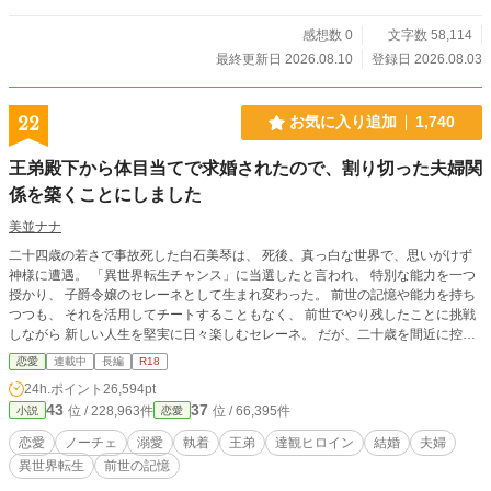
のざまぁを味わう、痛快異世界恋愛ストーリー。
感想数 0
文字数 58,114
最終更新日 2026.08.10
登録日 2026.08.03
22
お気に入り追加
1,740
王弟殿下から体目当てで求婚されたので、割り切った夫婦関
係を築くことにしました
美並ナナ
二十四歳の若さで事故死した白石美琴は、 死後、真っ白な世界で、思いがけず
神様に遭遇。 「異世界転生チャンス」に当選したと言われ、 特別な能力を一つ
授かり、 子爵令嬢のセレーネとして生まれ変わった。 前世の記憶や能力を持ち
つつも、 それを活用してチートすることもなく、 前世でやり残したことに挑戦
しながら 新しい人生を堅実に日々楽しむセレーネ。 だが、二十歳を間近に控え
たある日。 父親からそろそろ結婚しなさいと命じられ、 これまで避けていた社
恋愛
連載中
長編
R18
交界に渋々復帰することに。 一生結婚なんてしたくないと思っていたが、 貴族
24h.ポイント
26,594pt
の義務として仕方がない。 それならば…… 愛はいらない。 身分が同じくらい
43
37
位 / 228,963件
位 / 66,395件
小説
恋愛
で、 生理的な嫌悪感を抱かず、 信頼できる男性と、割り切った婚姻がいい。 そ
う思って、夜会で相手探しを始めたところ、 なぜか美貌の王弟殿下に捕まって
恋愛
ノーチェ
溺愛
執着
王弟
達観ヒロイン
結婚
夫婦
しまってーー？ 愛を信じられない前世持ちの達観令嬢と 愛が重いロールキャベ
異世界転生
前世の記憶
ツ系王弟の すれ違いから始まる夫婦の恋物語。 ※設定がゆるい部分もあると思