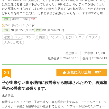
は妹に仕える者に成り下がってしまった。 終いには、ルナティアを殺そうとし
たと冤罪をかけられてしまい全ての者から見捨てられ 私が選ぶことができたの
は自ら命を絶つことだけ。 けれど偶然か必然か分からない。 未来の皇帝と婚約
する1年前、8歳の頃に戻っていた。 どうして時が巻き戻ったのか分からない。
恋愛
連載中
長編
R15
けれど今世も傷ついたりするのはたくさんだ。 今世は私の人生を取り戻す。 そ
24h.ポイント
15,585pt
のためには婚約者や、妹はもう ____いらない。 奪われ見捨てられた令嬢が 今
70
55
位 / 228,963件
位 / 66,395件
小説
恋愛
世は、自分の人生を取り戻しながらも ある真実を知るお話。
恋愛
ハッピーエンド
魔法
イケメン
切ない
辛い
エグイ
スカッと成敗
感想数 33
文字数 117,988
最終更新日 2026.08.10
登録日 2026.04.19
30
お気に入り追加
897
子が出来ない事を理由に侯爵家から離縁されたので、再婚相
手の公爵家で頑張ります。
永倉伊織
侯爵夫人のソフィーは、子が出来ない事を理由に夫である、アーデルハイト・シ
ュタイナー侯爵から離縁を言い渡されてしまう。 ソフィーが実家のミルフォー