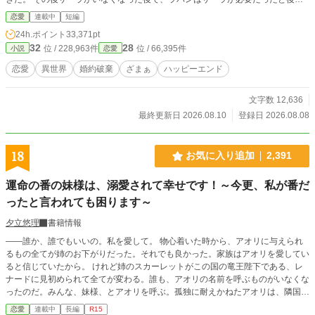
することになる。
恋愛
連載中
短編
24h.ポイント
33,371pt
32
28
位 / 228,963件
位 / 66,395件
小説
恋愛
恋愛
異世界
婚約破棄
ざまぁ
ハッピーエンド
文字数 12,636
最終更新日 2026.08.10
登録日 2026.08.08
18
お気に入り追加
2,391
運命の番の妹様は、溺愛されて幸せです！～今更、私が番だ
ったと言われても困ります～
夕立悠理
書籍情報
――誰か、誰でもいいの。私を愛して。 物心着いた時から、アオリに与えられ
るもの全てが姉のお下がりだった。それでも良かった。家族はアオリを愛してい
ると信じていたから。 けれど姉のスカーレットがこの国の竜王陛下である、レ
ナードに見初められて全てが変わる。誰も、アオリの名前を呼ぶものがいなくな
ったのだ。みんな、妹様、とアオリを呼ぶ。孤独に耐えかねたアオリは、隣国へ
と旅にでることにした。──そこで、自分の本当の運命が待っているとも、知ら
恋愛
連載中
長編
R15