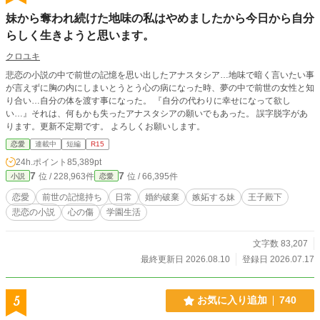
妹から奪われ続けた地味の私はやめましたから今日から自分
らしく生きようと思います。
クロユキ
悲恋の小説の中で前世の記憶を思い出したアナスタシア…地味で暗く言いたい事
が言えずに胸の内にしまいとうとう心の病になった時、夢の中で前世の女性と知
り合い…自分の体を渡す事になった。 『自分の代わりに幸せになって欲し
い…』それは、何もかも失ったアナスタシアの願いでもあった。 誤字脱字があ
ります。更新不定期です。 よろしくお願いします。
恋愛
連載中
短編
R15
24h.ポイント
85,389pt
7
7
位 / 228,963件
位 / 66,395件
小説
恋愛
恋愛
前世の記憶持ち
日常
婚約破棄
嫉妬する妹
王子殿下
悲恋の小説
心の傷
学園生活
文字数 83,207
最終更新日 2026.08.10
登録日 2026.07.17
5
お気に入り追加
740