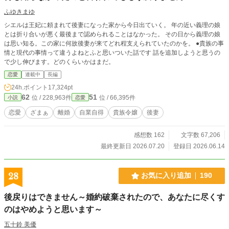
ふゆきまゆ
シエルは王妃に頼まれて後妻になった家から今日出ていく。 年の近い義理の娘
とは折り合いが悪く最後まで認められることはなかった。 その日から義理の娘
は思い知る。この家に何故後妻が来てどれ程支えられていたのかを。 ●貴族の事
情と現代の事情って違うよねとふと思いついた話です 話を追加しようと思うの
で少し伸びます。どのくらいかはまだ。
恋愛
連載中
長編
24h.ポイント
17,324pt
62
51
位 / 228,963件
位 / 66,395件
小説
恋愛
恋愛
ざまぁ
離婚
自業自得
貴族令嬢
後妻
感想数 162
文字数 67,206
最終更新日 2026.07.20
登録日 2026.06.14
28
お気に入り追加
190
後戻りはできません～婚約破棄されたので、あなたに尽くす
のはやめようと思います～
五十鈴 美優