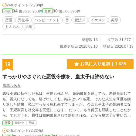
ずに。 ※以前投稿していた「竜王陛下の番……の妹様は、隣国で溺愛される」
24h.ポイント
32,739pt
のリメイクです。
34
30
位 / 228,963件
位 / 66,395件
小説
恋愛
恋愛
異世界
ハッピーエンド
番
魔法？
イケメン
美形
もふもふ
追放
感想数 13
文字数 31,877
最終更新日 2026.08.10
登録日 2026.07.19
19
お気に入り追加
1,625
すっかりやさぐれた悪役令嬢を、皇太子は諦めない
風花ちあき
悪役令嬢に転生した私は、何度も死んだ。 婚約破棄を避けても。悪役を演じて
も。善人になっても。逃げ出しても。結末はいつも死。 そんな人生を何度も繰
り返した結果、私はすっかり疲れ果ててしまった。 今回も皇太子の婚約者にな
り、王妃教育も社交界も完璧にこなす。 だって、もう何度も経験したことだか
ら。でもどうせ、最後は婚約破棄されて処刑される。 だから皇太子が甘い言葉
を囁いても、「よくもまあ、そんな歯の浮く台詞が言えますね」としか思えな
恋愛
連載中
長編
い。 婚約解消してくれれば、田舎で余生を過ごせるのに――。 ところが、今回
24h.ポイント
32,224pt
はなぜか皇太子がヒロインではなく私ばかり追いかけてきて……？ 何度も処刑