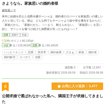
さようなら。家族思いの婚約者様
越智屋ノマ
来年に結婚を控えた伯爵令嬢サーシャは、婚約者のロバートを家族思いの優しい
人だと信じている。彼は、どんな時でもサーシャより妹や母を優先するからだ。
「家族だから」「家族だから」 ――もう、耐えられない。 『家族思い』を言い
訳に、サーシャを傷つけ続けた侯爵家が失ったものは――？
恋愛
連載中
長編
24h.ポイント
80,195pt
8
8
位 / 228,963件
位 / 66,395件
小説
恋愛
ハッピーエンド
恋愛
異世界
婚約破棄
ざまぁ
家族
婚約者
婚約解消
スパダリ
溺愛
感想数 0
文字数 12,847
最終更新日 2026.08.09
登録日 2026.08.08
6
お気に入り追加
3,477
公開求婚で選ばれなかった私へ、隣国王子が求婚してきまし
た