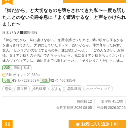
「姉だから」と大切なものを譲らされてきた私〜一度も話し
たことのない公爵令息に「よく遭遇するな」と声をかけられ
ました〜
柊木 ひなき
書籍情報
「姉なのだから、妹に譲りなさい」 伯爵令嬢セシリアは、幼い頃から何もかも
を譲らされてきた。 大切にしていたドレス、ぬいぐるみ、仲の良かった侍女、
友人。 セシリアが大切にするものを、妹は欲しがった。 「ごめんなさい、お姉
様。ダミアン様との子供ができちゃったから、私にダミアン様をちょうだい？」
妹のヴィヴィアンは、婚約者までも欲しがった。 「そういうことだから、妹に
譲りなさい」 母親は、いつもと変わらない口調で言った。 一ヶ月後の結婚式
恋愛
完結
短編
は、ヴィヴィアンの結婚式にすり替えられた。 式の準備で忙しくなるからと追
24h.ポイント
21,860pt
い出され、セシリアは途方に暮れる。 「君には、よく遭遇するな」 声をかけた
49
42
位 / 228,963件
位 / 66,395件
小説
恋愛
のは、公爵令息のアレクシスだった。 アレクシスは、社交界でも最も注目を集
める人。セシリアには当然、話をした記憶もない。 それなのにアレクシスは、
恋愛
異世界
婚約破棄
ざまぁ
溺愛/執着
ハッピーエンド
セシリアのことをやけに気にする素振りを見せて……。
感想数 12
文字数 45,100
最終更新日 2026.08.05
登録日 2026.07.26
26
お気に入り追加
83