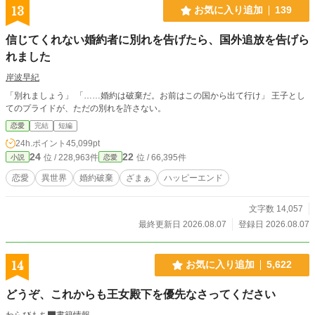
13
お気に入り追加
139
信じてくれない婚約者に別れを告げたら、国外追放を告げら
れました
岸波早紀
「別れましょう」 「……婚約は破棄だ。お前はこの国から出て行け」 王子とし
てのプライドが、ただの別れを許さない。
恋愛
完結
短編
24h.ポイント
45,099pt
24
22
位 / 228,963件
位 / 66,395件
小説
恋愛
恋愛
異世界
婚約破棄
ざまぁ
ハッピーエンド
文字数 14,057
最終更新日 2026.08.07
登録日 2026.08.07
14
お気に入り追加
5,622
どうぞ、これからも王女殿下を優先なさってください
わらびもち
書籍情報