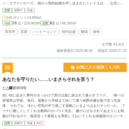
ン・エヴァンローズ。 彼から契約結婚を申し込まれたミレイユは、「お互いに
愛さないこと」を条件に求婚を受け入れるのだった。 一方その頃、アルフレッ
恋愛
連載中
長編
ドはようやく気付く。自分が失ったのは、「子を産めなかった妻」などではな
24h.ポイント
14,895pt
く、有能で誰よりも大切だった女性だということに……。
78
62
位 / 228,963件
位 / 66,395件
小説
恋愛
異世界
恋愛
ハッピーエンド
契約結婚
離縁
後悔
文字数 43,413
最終更新日 2026.08.06
登録日 2026.07.23
32
お気に入り追加
1,720
あなたを守りたい……いまさらそれを言う？
たろ
書籍情報
幼い頃に起きた事件がきっかけで実の父親に疎まれて暮らすファナ。 唯一の
居場所は学校。 毎日、屋敷から学校まで歩いて通う侯爵令嬢を陰で笑う生徒
達。 それでも、冷たい空気の中で過ごす屋敷にいるよりはまだマシだった。 フ
ァナに優しくしてくれる教師のゼバウト先生。 嫌がらせをされてあまりにも制
服が汚れるので、毎回洗って着替えを用意しておいてくれる保健室のエリーナ先
生。 昼休みと放課後は、図書室で過ごすことが多いので、いつも何かと気にか
恋愛
連載中
長編
R15
けてくれる司書のマッカートニーさんと、図書委員の優しい先輩達。 妹のリリ