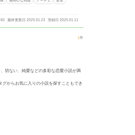
保険
無関心な両親
ノーチェ
皇室
492
最終更新日 2025.01.23
登録日 2025.01.11
1
件
ン、切ない、純愛などの多彩な恋愛小説が満
のタグからお気に入りの小説を探すこともでき