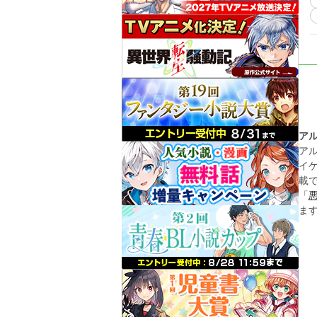
ア
ア
イ
載
「
ま