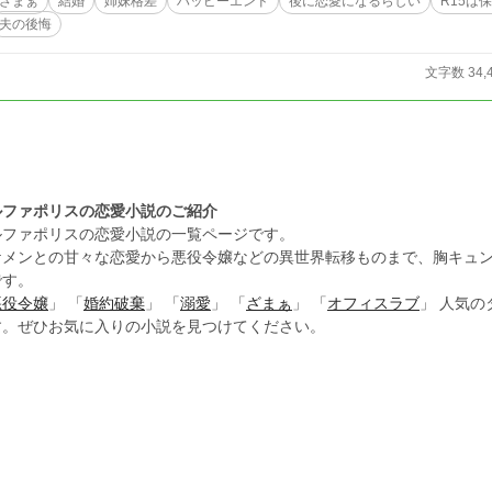
ざまぁ
結婚
姉妹格差
ハッピーエンド
後に恋愛になるらしい
R15は
夫の後悔
文字数 34,
ルファポリスの恋愛小説のご紹介
ルファポリスの恋愛小説の一覧ページです。
ケメンとの甘々な恋愛から悪役令嬢などの異世界転移ものまで、胸キュ
です。
悪役令嬢
」 「
婚約破棄
」 「
溺愛
」 「
ざまぁ
」 「
オフィスラブ
」 人気
す。ぜひお気に入りの小説を見つけてください。