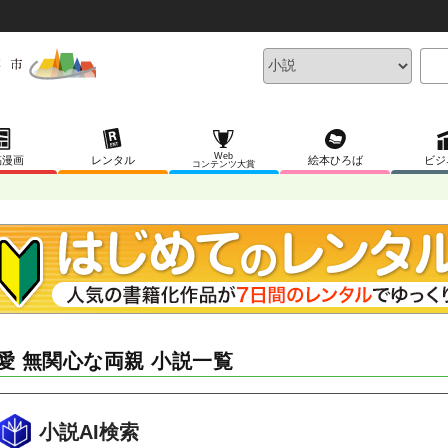
Web
稿漫画
レンタル
絵本ひろば
ビジ
コンテンツ大賞
愛 無関心な両親 小説一覧
小説AI検索