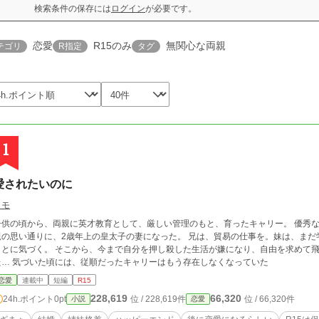
検索条件の保存には
ログイン
が必要です。
恋愛
R15のみ
無関心な両親
テゴリ
R指定
タグ
1
愛されたいのに
トモ
子供の頃から、両親に英才教育として、厳しい管理のもと、育ったキャリー。 優秀
親の思い通りに、2歳年上の皇太子の妻になった。 兄は、貿易の仕事を。妹は、まだ
とに気づく。 そこから、今まで自分を押し殺した生活が嫌になり、自由を求めて飛び立とうとする。 その
た… 気づいた頃には、従順だったキャリーはもう存在しなくなっていた
恋愛
連載中
短編
R15
228,619
66,320
24h.ポイント
0pt
位 / 228,619件
位 / 66,320件
小説
恋愛