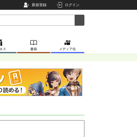
新規登録
ログイン
ネス
書籍
メディア化