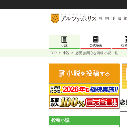
小説
公式漫画
投
TOP
>
小説
>
恋愛 無関心な両親 小説一覧
恋
投稿小説