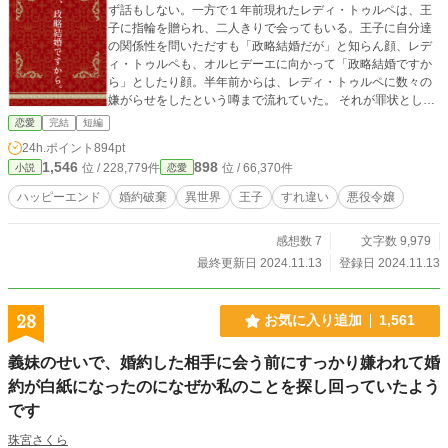
ず話もしない。一方で１年前現れたレディ・トゥルペは、王
子に指輪を贈られ、二人きりで会ってもいる。王子に自分達
の関係性を問いただすも「政略結婚だが」と知らん顔、レデ
ィ・トゥルペも、オルヒデーエに向かって「政略結婚ですか
ら」としたり顔。半年前からは、レディ・トゥルペに数々の
嫌がらせをしたという噂まで流れていた。 それが罪状として
読み上げられる中、オルヒデーエは王子との数少ない思い出
恋愛
完結
短編
を振り返り、その処断を待つ。
24h.ポイント
894pt
1,546
898
位 / 228,779件
位 / 66,370件
小説
恋愛
ハッピーエンド
婚約破棄
異世界
王子
すれ違い
悪役令嬢
感想数 7
文字数 9,979
最終更新日 2024.11.13
登録日 2024.11.13
28
お気に入り追加
1,561
義妹のせいで、婚約した相手に会う前にすっかり嫌われて婚
約が白紙になったのになぜか私のことを探し回っていたよう
です
珠宮さくら