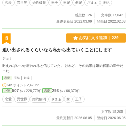
恋愛
異世界
婚約破棄
王子
王妃
側妃
ざまぁ
正妃
感想数 126
文字数 17,042
最終更新日 2022.03.09
登録日 2022.02.03
8
お気に入り追加
229
追い出されるくらいなら私から出ていくことにします
ジョナ
耐えればいつか報われると信じていた。 けれど、その結果は婚約解消の宣告だ
った。
恋愛
完結
短編
24h.ポイント
2,470pt
507
293
位 / 228,779件
位 / 66,370件
小説
恋愛
恋愛
異世界
婚約解消
ざまぁ
妹
王子
文字数 15,205
最終更新日 2026.06.05
登録日 2026.06.05