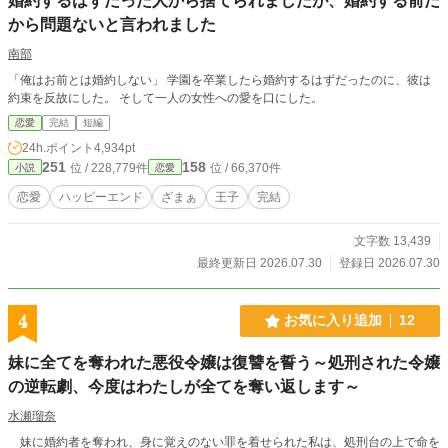
婚約するはずだった人から捨てられましたが、婚約する前だ
から問題ないと言われました
南部
「俺はお前とは婚約しない」 学園を卒業したら婚約するはずだったのに、彼は
約束を反故にした。 そして一人の女性への愛を口にした。
恋愛
完結
短編
24h.ポイント
4,934pt
251
158
位 / 228,779件
位 / 66,370件
小説
恋愛
恋愛
ハッピーエンド
ざまぁ
王子
完結
文字数 13,439
最終更新日 2026.07.30
登録日 2026.07.30
4
お気に入り追加
12
妹に全てを奪われた悪役令嬢は復讐を誓う～処刑された令嬢
の逆転劇、今度はわたしが全てを奪い返します～
水瀬瑠奈
妹に婚約者を奪われ、身に覚えのない罪を着せられた私は、処刑台の上で命を