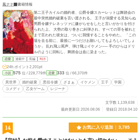
鳳ナナ
書籍情報
第二王子カイルの婚約者、公爵令嬢スカーレットは舞踏会の
最中突然婚約破棄を言い渡される。 王子が溺愛する見知らぬ
男爵令嬢テレネッツァに嫌がらせをしたと言いがかりを付け
られた上、 大勢の取り巻きに糾弾され、すべての罪を被れと
まで言われた彼女は、ついに我慢することをやめた。 「この
場を去る前に、最後に一つだけお願いしてもよろしいでしょ
うか」 乱れ飛ぶ罵声、弾け飛ぶイケメン── 手のひらはドリ
ルのように回転し、舞踏会は血に染まった。
恋愛
連載中
長編
R15
24h.ポイント
2,201pt
575
333
位 / 228,779件
位 / 66,370件
小説
恋愛
異世界
婚約破棄
悪役令嬢
ざまぁ
イケメン
王子
学園
コメディ
乙女ゲーム
レジーナ
文字数 1,139,638
最終更新日 2026.08.06
登録日 2018.04.10
14
お気に入り追加
3,785