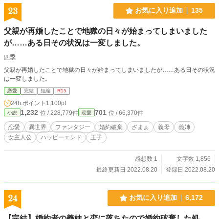
23
お気に入り追加
135
父親が再婚したことで地獄の日々が始まってしまいました
が……ある日その状況は一変しました。
四季
父親が再婚したことで地獄の日々が始まってしまいましたが……ある日その状況
は一変しました。
恋愛
完結
短編
R15
24h.ポイント
1,100pt
1,232
701
位 / 228,779件
位 / 66,370件
小説
恋愛
恋愛
異世界
ファンタジー
婚約破棄
ざまぁ
義母
義姉
女主人公
ハッピーエンド
王子
感想数 1
文字数 1,856
最終更新日 2022.08.20
登録日 2022.08.20
24
お気に入り追加
6,172
【完結】婚約者の義妹と恋に落ちたので婚約破棄した処、