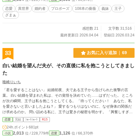
恋愛
異世界
婚約者
プロポーズ
108本の薔薇
義妹
王子
ざまぁ
感想数 21
文字数 31,516
最終更新日 2026.04.04
登録日 2026.03.24
33
お気に入り追加
69
白い結婚を望んだ夫が、その直後に私を抱こうとしてきまし
た
唯崎りいち
「君を愛することはない」 結婚初夜、夫である王子から告げられた衝撃の言
葉。 白い結婚を望まれた私は、その覚悟を決めていた……はずだった。 ところ
が次の瞬間、王子は私を抱こうとしてくる。 「待ってください！ あなた、私
を愛さないと言いましたよね？」 愛するつもりはないのに、なぜ身体の関係だ
け求めるのか。 問い詰める私に、王子は驚きの秘密を明かす。 「興奮しすぎる
と、僕の心臓が止まるかもしれないんだ」 ……それ、絶対に我慢しなきゃいけ
恋愛
完結
ｼｮｰﾄｼｮｰﾄ
R15
ないやつでは！？ 愛されない花嫁になるはずが、なぜか命がけで溺愛されるこ
24h.ポイント
681pt
とになりました。 転生者令嬢と、恋心をこじらせた王子の勘違いラブコメデ
2,013
1,126
位 / 228,779件
位 / 66,370件
小説
恋愛
ィ。