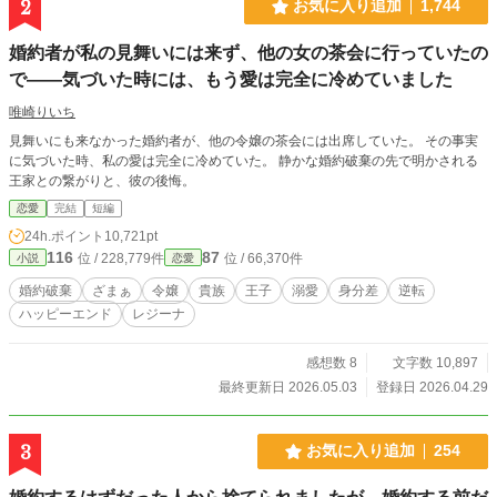
2
お気に入り追加
1,744
婚約者が私の見舞いには来ず、他の女の茶会に行っていたの
で――気づいた時には、もう愛は完全に冷めていました
唯崎りいち
見舞いにも来なかった婚約者が、他の令嬢の茶会には出席していた。 その事実
に気づいた時、私の愛は完全に冷めていた。 静かな婚約破棄の先で明かされる
王家との繋がりと、彼の後悔。
恋愛
完結
短編
24h.ポイント
10,721pt
116
87
位 / 228,779件
位 / 66,370件
小説
恋愛
婚約破棄
ざまぁ
令嬢
貴族
王子
溺愛
身分差
逆転
ハッピーエンド
レジーナ
感想数 8
文字数 10,897
最終更新日 2026.05.03
登録日 2026.04.29
3
お気に入り追加
254