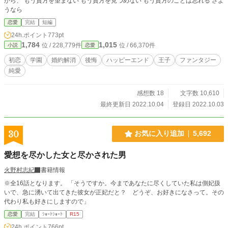
から、 もう貴方を望まない もう貴方を見つめない もう貴方のことは忘れる さよ
うなら
恋愛
完結
短編
24h.ポイント
773pt
1,784
1,015
位 / 228,779件
位 / 66,370件
小説
恋愛
初恋
学園
婚約解消
後悔
ハッピーエンド
王子
ファンタジー
純愛
感想数 18
文字数 10,610
最終更新日 2022.10.04
登録日 2022.10.03
30
お気に入り追加
5,692
愛想を尽かした女と尽かされた男
火野村志紀
書籍情報
※全16話となります。 「そうですか。今まであなたに尽くしていた私は側妃扱
いで、急に湧いて出てきた彼女が正妃だと？ どうぞ、お好きになさって。その
代わり私も好きにしますので」
恋愛
完結
ｼｮｰﾄｼｮｰﾄ
R15
24h.ポイント
766pt