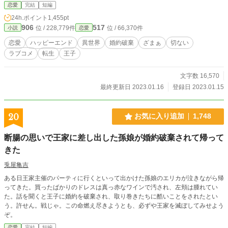
愛していた幼馴染でした。」のスピンオフ作品となっています。 どちらの作品
恋愛
完結
短編
から読んでも楽しめるようになっています。気になる方は是非上記の作品も手に
24h.ポイント
1,455pt
とってみてください。
906
517
位 / 228,779件
位 / 66,370件
小説
恋愛
恋愛
ハッピーエンド
異世界
婚約破棄
ざまぁ
切ない
ラブコメ
転生
王子
文字数 16,570
最終更新日 2023.01.16
登録日 2023.01.15
20
お気に入り追加
1,748
断腸の思いで王家に差し出した孫娘が婚約破棄されて帰って
きた
兎屋亀吉
ある日王家主催のパーティに行くといって出かけた孫娘のエリカが泣きながら帰
ってきた。買ったばかりのドレスは真っ赤なワインで汚され、左頬は腫れてい
た。話を聞くと王子に婚約を破棄され、取り巻きたちに酷いことをされたとい
う。許せん。戦じゃ。この命燃え尽きようとも、必ずや王家を滅ぼしてみせよう
ぞ。
恋愛
完結
短編