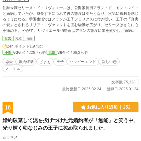
伯爵令嬢セリーヌ・ド・リヴィエールは、公爵家長男アラン・ド・モントレイユ
と婚約していたが、成長するにつれて彼の態度は冷たくなり、次第に孤独を感じ
るようになる。学園生活ではアランが王子フェリクスに付き従い、王子の「真実
の愛」とされるリリア・エヴァレットを囲む騒動が広がり、セリーヌはさらに心
を痛める。 やがて、リヴィエール伯爵家はアランの態度に業を煮やし、婚約解
消を申し出る。
恋愛
完結
長編
24h.ポイント
1,973pt
636
364
位 / 228,779件
位 / 66,370件
小説
恋愛
恋愛
婚約破棄
ざまぁ
王子
ハッピーエンド
新しい恋
ノーチェ
文字数 75,328
最終更新日 2025.02.24
登録日 2025.01.24
16
お気に入り追加
252
婚約破棄して泥を投げつけた元婚約者が「無能」と笑う中、
光り輝く幼なじみの王子に掠め取られました。
ムラサメ