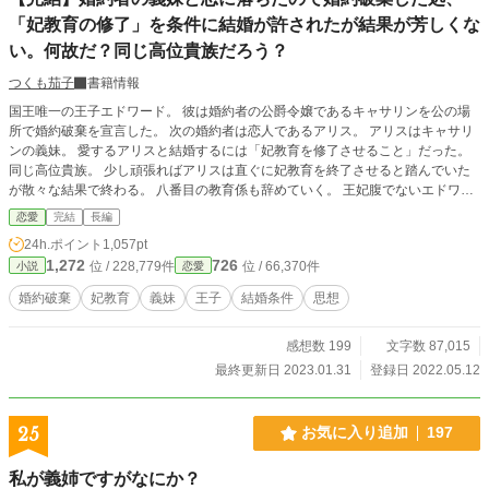
「妃教育の修了」を条件に結婚が許されたが結果が芳しくな
い。何故だ？同じ高位貴族だろう？
つくも茄子
書籍情報
国王唯一の王子エドワード。 彼は婚約者の公爵令嬢であるキャサリンを公の場
所で婚約破棄を宣言した。 次の婚約者は恋人であるアリス。 アリスはキャサリ
ンの義妹。 愛するアリスと結婚するには「妃教育を修了させること」だった。
同じ高位貴族。 少し頑張ればアリスは直ぐに妃教育を終了させると踏んでいた
が散々な結果で終わる。 八番目の教育係も辞めていく。 王妃腹でないエドワー
ドは立太子が遠のく事に困ってしまう。 だが、エドワードは知らなかった事が
恋愛
完結
長編
ある。 彼が事実を知るのは何時になるのか……それは誰も知らない。 他サイト
24h.ポイント
1,057pt
にも公開中。
1,272
726
位 / 228,779件
位 / 66,370件
小説
恋愛
婚約破棄
妃教育
義妹
王子
結婚条件
思想
感想数 199
文字数 87,015
最終更新日 2023.01.31
登録日 2022.05.12
25
お気に入り追加
197
私が義姉ですがなにか？