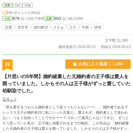
恋愛
完結
短編
24h.ポイント
1,491pt
879
503
位 / 228,779件
位 / 66,370件
小説
恋愛
恋愛
異世界
婚約解消
ざまぁ
王子
学園
後悔
文字数 11,390
最終更新日 2026.05.23
登録日 2026.05.23
19
お気に入り追加
1,454
【片思いの5年間】婚約破棄した元婚約者の王子様は愛人を
囲っていました。しかもその人は王子様がずっと愛していた
幼馴染でした。
五月ふう
「君を愛するつもりも婚約者として扱うつもりもないーー。」 婚約者であるア
レックス王子が婚約初日に私にいった言葉だ。 愛されず、婚約者として扱われ
ない。つまり自由ってことですかーー？ それって最高じゃないですか。 ずっと
そう思っていた私が、王子様に溺愛されるまでの物語。 この作品は 「婚約破棄
した元婚約者の王子様は愛人を囲っていました。しかもその人は王子様がずっと