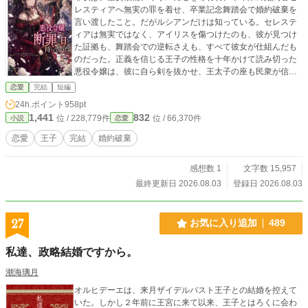
レスティアへ無実の罪を着せ、卒業記念舞踏会で婚約破棄を
言い渡したこと。だがルシアンだけは知っている。セレステ
ィアは無実ではなく、アイリスを傷つけたのも、彼が見つけ
た証拠も、舞踏会での逆転さえも、すべて彼女が仕組んだも
のだった。正義を信じる王子の性格を十年かけて読み切った
悪役令嬢は、彼に自ら剣を抜かせ、王太子の座も民衆が信じ
る物語も奪っていく。処刑前夜、セレスティアが明かす真の
恋愛
完結
短編
目的とは。これは、断罪されるはずの悪役令嬢が、断罪の舞
24h.ポイント
958pt
台を自らの戴冠式へ変えた物語。
1,441
832
位 / 228,779件
位 / 66,370件
小説
恋愛
恋愛
王子
完結
婚約破棄
感想数 1
文字数 15,957
最終更新日 2026.08.03
登録日 2026.08.03
27
お気に入り追加
489
私達、政略結婚ですから。
潮海璃月
オルヒデーエは、来月ザイデルバスト王子との結婚を控えて
いた。しかし２年前に王宮に来て以来、王子とはろくに会わ