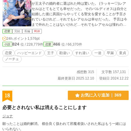
が王太子の婚約者に選ばれた時は驚いた。 (ラッキー♡)レア
セルはとてもとても幸せだった。 そのバルディオスは自分と
結婚した後に異国からやってくる聖女を愛することが予言さ
れているけれど…それでもレアセルは幸せだった。 予言は今
まで外れたことはないけれど…それでもレアセルは憧れのバ
ルディオスの正妻になれて幸せだった。 異国からやってきた
恋愛
完結
長編
R18
聖女を愛する予定の夫バルディオスと彼を推しているレアセ
24h.ポイント
1,576pt
ルの勘違いラブコメディです。 ハッピーエンド♡ ムーンライ
824
466
位 / 228,779件
位 / 66,370件
小説
恋愛
トさんでも掲載しています♡
恋愛
ハッピーエンド
王子
勘違い
すれ違い
一途
早漏
童貞
ノーチェ
感想数 315
文字数 157,131
最終更新日 2025.12.10
登録日 2024.12.22
18
お気に入り追加
369
必要とされない私は消えることにします
ジョナ
願ったことは婚約解消。 都合良く扱われて邪魔者扱いされた私はもう一緒には
いられない。