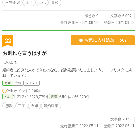
侯爵令嬢
王子
王妃
貴族
感想数 9
文字数 6,002
最終更新日 2021.09.12
登録日 2021.09.12
22
お気に入り追加
507
お別れを言うはずが
にのまえ
婚約者に好きな人ができたのなら、婚約破棄いたしましよう。 エブリスタに掲
載しています。
恋愛
完結
ｼｮｰﾄｼｮｰﾄ
24h.ポイント
1,109pt
1,212
690
位 / 228,779件
位 / 66,370件
小説
恋愛
恋愛
王子
令嬢
婚約破棄
文字数 2,148
最終更新日 2022.05.11
登録日 2022.05.11