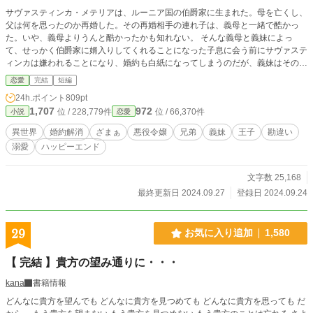
サヴァスティンカ・メテリアは、ルーニア国の伯爵家に生まれた。母を亡くし、
父は何を思ったのか再婚した。その再婚相手の連れ子は、義母と一緒で酷かっ
た。いや、義母よりうんと酷かったかも知れない。 そんな義母と義妹によっ
て、せっかく伯爵家に婿入りしてくれることになった子息に会う前にサヴァステ
ィンカは嫌われることになり、婚約も白紙になってしまうのだが、義妹はその子
息の兄と婚約することになったようで、義母と一緒になって大喜びしていた 。
恋愛
完結
短編
24h.ポイント
809pt
1,707
972
位 / 228,779件
位 / 66,370件
小説
恋愛
異世界
婚約解消
ざまぁ
悪役令嬢
兄弟
義妹
王子
勘違い
溺愛
ハッピーエンド
文字数 25,168
最終更新日 2024.09.27
登録日 2024.09.24
29
お気に入り追加
1,580
【 完結 】貴方の望み通りに・・・
kana
書籍情報
どんなに貴方を望んでも どんなに貴方を見つめても どんなに貴方を思っても だ