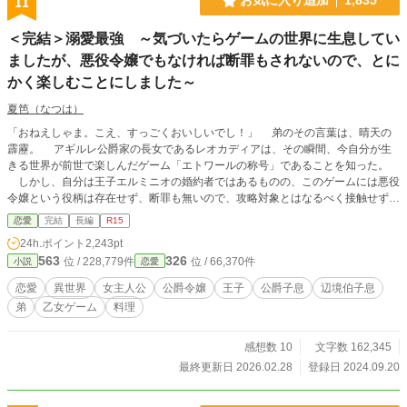
11
お気に入り追加
1,835
＜完結＞溺愛最強 ～気づいたらゲームの世界に生息してい
ましたが、悪役令嬢でもなければ断罪もされないので、とに
かく楽しむことにしました～
夏笆（なつは）
「おねえしゃま。こえ、すっごくおいしいでし！」 弟のその言葉は、晴天の
霹靂。 アギルレ公爵家の長女であるレオカディアは、その瞬間、今自分が生
きる世界が前世で楽しんだゲーム「エトワールの称号」であることを知った。
しかし、自分は王子エルミニオの婚約者ではあるものの、このゲームには悪役
令嬢という役柄は存在せず、断罪も無いので、攻略対象とはなるべく接触せず、
穏便に生きて行けば大丈夫と、生きることを楽しむことに決める。 醤油が欲
恋愛
完結
長編
R15
しい、うにが食べたい。 レオカディアが何か「おねだり」するたびに、アギ
24h.ポイント
2,243pt
ルレ領は、周りの領をも巻き込んで豊かになっていく。 既にゲームとは違う
563
326
位 / 228,779件
位 / 66,370件
小説
恋愛
展開になっている人間関係、その学院で、ゲームのヒロインは前世の記憶通りに
攻略を開始するのだが・・・・・？ 小説家になろうにも掲載しています。 本編
恋愛
異世界
女主人公
公爵令嬢
王子
公爵子息
辺境伯子息
完結済み。 続きのお話を、掲載中です。 続きのお話も、完結しました。
弟
乙女ゲーム
料理
感想数 10
文字数 162,345
最終更新日 2026.02.28
登録日 2024.09.20