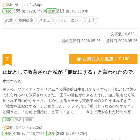
24h.ポイント
3,464pt
355
213
位 / 228,779件
位 / 66,370件
小説
恋愛
恋愛
婚約破棄
ざまぁ
ハッピーエンド
王子
文字数 10,673
最終更新日 2026.05.26
登録日 2026.05.26
7
お気に入り追加
7,100
正妃として教育された私が「側妃にする」と言われたので。
水垣するめ
主人公、ソフィア・ウィリアムズ公爵令嬢は生まれてからずっと正妃として迎え
入れられるべく教育されてきた。 王子の補佐が出来るように、遊ぶ暇もなく教
育されて自由がなかった。 しかしある日王子は突然平民の女性を連れてきて
「彼女を正妃にする！」と宣言した。 ソフィアは「私はどうなるのですか？」
と問うと、「お前は側妃だ」と言ってきて……。 今まで費やされた時間や努力
のことを訴えるが王子は「お前は自分のことばかりだな！」と逆に怒った。 ソ
恋愛
完結
短編
フィアは王子に愛想を尽かし、婚約破棄をすることにする。 焦った王子は何と
24h.ポイント
2,825pt
か引き留めようとするがソフィアは聞く耳を持たずに王子の元を去る。 それか
449
262
位 / 228,779件
位 / 66,370件
小説
恋愛
ら間もなく、ソフィアへの仕打ちを知った周囲からライアンは非難されることと
なる。 ※小説になろうでも投稿しています。