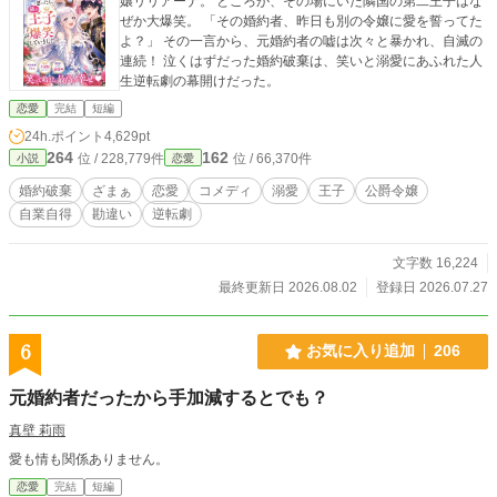
嬢リリアーナ。 ところが、その場にいた隣国の第二王子はな
ぜか大爆笑。 「その婚約者、昨日も別の令嬢に愛を誓ってた
よ？」 その一言から、元婚約者の嘘は次々と暴かれ、自滅の
連続！ 泣くはずだった婚約破棄は、笑いと溺愛にあふれた人
生逆転劇の幕開けだった。
恋愛
完結
短編
24h.ポイント
4,629pt
264
162
位 / 228,779件
位 / 66,370件
小説
恋愛
婚約破棄
ざまぁ
恋愛
コメディ
溺愛
王子
公爵令嬢
自業自得
勘違い
逆転劇
文字数 16,224
最終更新日 2026.08.02
登録日 2026.07.27
6
お気に入り追加
206
元婚約者だったから手加減するとでも？
真壁 莉雨
愛も情も関係ありません。
恋愛
完結
短編