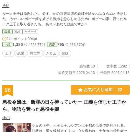
透明
ルーク王子は激怒した。 必ず、かの邪智暴虐の義姉を除かねばならぬと決意し
た。 かわいいポピー嬢を虐げる義姉を懲らしめるためにポピーの家に行ったル
ーク王子と取り巻きたち。 あれ？あなたは誰ですか？
恋愛
完結
ｼｮｰﾄｼｮｰﾄ
24h.ポイント
994pt
1,380
795
位 / 228,779件
位 / 66,370件
小説
恋愛
王子
恋愛
異世界
ざまぁ
姉妹
感想数 10
文字数 1,292
最終更新日 2026.04.13
登録日 2026.04.13
26
お気に入り追加
22
悪役令嬢は、断罪の日を待っていたー 正義を信じた王子か
ら、物語を奪った悪役令嬢
sisisi
明日の正午、元王太子ルシアンは王都の広場で処刑される。
罪状は、聖女候補アイリスに心を奪われ、十年来の婚約者セ