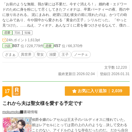
​「お前のような無能、我が家には不要だ。今すぐ消えろ！」 ​婚約者・エドワー
ドのために身を粉にして尽くしてきたフィオナは、卒業パーティーの夜、雨の中
に放り出される。 泥にまみれ、絶望に沈む彼女の前に現れたのは、かつての幼
なじみであり、今や国中から愛される「黄金の王子」シリルだった。 ​「やっと
見つけた。……ねえ、フィオナ。あんなゴミに君を傷つけさせるなんて、僕の落
ち度だね」 ​汚れを厭わずフィオナを抱き上げたシリルは、彼女を自分の屋敷へ
恋愛
完結
短編
と連れ帰る。 「自分には価値がない」と思い込むフィオナを、シリルは異常な
24h.ポイント
1,613pt
までの執着と甘い言葉で、とろけるように溺愛し始めて――。 ​一方で、フィオ
807
457
位 / 228,779件
位 / 66,370件
小説
恋愛
ナを捨てたエドワードは気づいていなかった。 自分の手柄だと思っていた仕事
も、領地の繁栄も、すべてはフィオナの才能によるものだったということに。
ざまぁ
異世界
聖女
溺愛
王子
ノーチェ
ボロボロになっていく元婚約者。美しく着飾られ、シリルの腕の中で幸せに微笑
むフィオナ。 ​「僕の星を捨てた報い、たっぷりと受けてもらうよ？」 ​圧倒的な
文字数 12,220
光を放つ幼なじみによる、最高に華やかな逆転劇がいま始まる！
最終更新日 2026.02.04
登録日 2026.01.31
17
お気に入り追加
2,039
これから夫は聖女様を愛する予定です
mokumoku
書籍情報
侯爵令嬢のレアセルは王太子のバルディオスに憧れていた。
彼はレアセルにとっては雲の上の人のような…決して交わる
ことのない、アイドルのような存在だったのだ。 だから自分