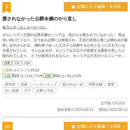
9
お気に入り追加
6,545
愛されなかった公爵令嬢のやり直し
春乃りぜ（ましゅぺちーの）
オルレリアン王国の公爵令嬢セシリアは、誰からも愛されていなかった。 母は
幼い頃に亡くなり、父である公爵には無視され、王宮の使用人達には憐れみの眼
差しを向けられる。 婚約者であった王太子と結婚するが夫となった王太子には
冷遇されていた。 そんなある日、セシリアは王太子が寵愛する愛妾を害したと
疑われてしまう。 どうせ処刑されるならと、セシリアは王宮のバルコニーから
身を投げる。 死ぬ寸前のセシリアは思う。 「一度でいいから誰かに愛されたか
恋愛
完結
長編
った。」と。 目が覚めた時、セシリアは12歳の頃に時間が巻き戻っていた。 セ
24h.ポイント
2,401pt
シリアは決意する。 「自分の幸せは自分でつかみ取る！」 幸せになるために奔
523
303
位 / 228,779件
位 / 66,370件
小説
恋愛
走するセシリア。 だがそれと同時に父である公爵の、婚約者である王太子の、
王太子の愛妾であった男爵令嬢の、驚くべき真実が次々と明らかになっていく。
異世界
恋愛
ハッピーエンド
愛されない妃
男爵令嬢
愛妾
小説家になろう様にも投稿しています。 タイトル変更しました！大幅改稿のた
白い結婚
王子
お飾り王妃
め、一部非公開にしております。
文字数 218,910
最終更新日 2024.09.21
登録日 2022.06.14
10
お気に入り追加
3,588