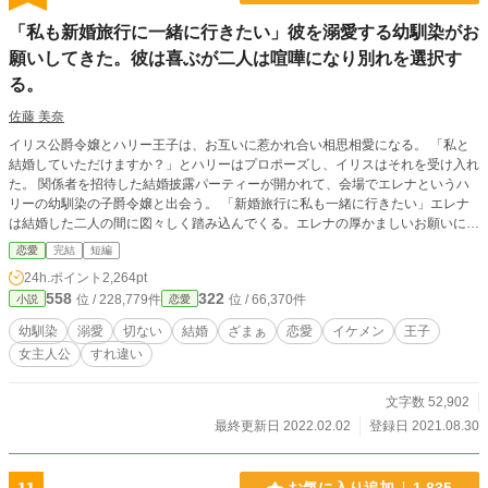
「私も新婚旅行に一緒に行きたい」彼を溺愛する幼馴染がお
願いしてきた。彼は喜ぶが二人は喧嘩になり別れを選択す
る。
佐藤 美奈
イリス公爵令嬢とハリー王子は、お互いに惹かれ合い相思相愛になる。 「私と
結婚していただけますか？」とハリーはプロポーズし、イリスはそれを受け入れ
た。 関係者を招待した結婚披露パーティーが開かれて、会場でエレナというハ
リーの幼馴染の子爵令嬢と出会う。 「新婚旅行に私も一緒に行きたい」エレナ
は結婚した二人の間に図々しく踏み込んでくる。エレナの厚かましいお願いに、
イリスは怒るより驚き呆れていた。 「僕は構わないよ。エレナも一緒に行こ
恋愛
完結
短編
う」ハリーは信じられないことを言い出す。エレナが同行することに乗り気にな
24h.ポイント
2,264pt
り、花嫁のイリスの面目をつぶし感情を傷つける。 とんでもない男と結婚した
558
322
位 / 228,779件
位 / 66,370件
小説
恋愛
ことが分かったイリスは、言葉を失うほかなく立ち尽くしていた。
幼馴染
溺愛
切ない
結婚
ざまぁ
恋愛
イケメン
王子
女主人公
すれ違い
文字数 52,902
最終更新日 2022.02.02
登録日 2021.08.30