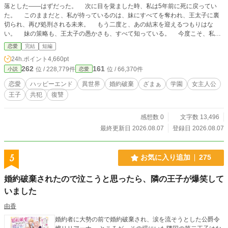
落とした――はずだった。 次に目を覚ました時、私は5年前に死に戻ってい
た。 このままだと、私が待っているのは、妹にすべてを奪われ、王太子に裏
切られ、再び処刑される未来。 もう二度と、あの結末を迎えるつもりはな
い。 妹の策略も、王太子の愚かさも、すべて知っている。 今度こそ、私自
身の手で未来を変えてみせる。 目指すは妹を凌駕する大悪女。 愛する人を
恋愛
完結
短編
奪われ、人生を踏みにじられるなんてまっぴらよ。 誰にも利用されない人生
24h.ポイント
4,660pt
を送ってみせる。そして、妹に復讐をしてみせるのよ―― そんな私の前に現
262
161
位 / 228,779件
位 / 66,370件
小説
恋愛
れたのは、王太子の兄であり、不遇の王子と呼ばれるサフィール殿下だった。
「君の復讐を手伝おう。その代わり、俺の願いも叶えてくれないか？」 彼が望
恋愛
ハッピーエンド
異世界
婚約破棄
ざまぁ
学園
女主人公
むのは、愚かな弟を王座から引きずり下ろすこと。 互いの目的のために結ば
王子
共犯
復讐
れた、秘密の協力関係。 復讐のためなら何も恐れないはずだった。そう決め
ていた。 けれど、誰よりも私を見てくれる彼と過ごすうちに、凍りついてい
た心が少しずつ変わっていく。 これは、処刑台から始まった復讐譚。 そし
感想数 0
文字数 13,496
て、失った人生を取り戻し、本当の幸せを見つけるまでの物語。 ※前タイトル
最終更新日 2026.08.07
登録日 2026.08.07
「処刑台から始まる悪役令嬢の復讐譚」
5
お気に入り追加
275
婚約破棄されたので泣こうと思ったら、隣の王子が爆笑して
いました
由香
婚約者に大勢の前で婚約破棄され、涙を流そうとした公爵令