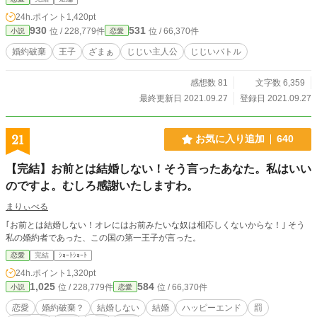
24h.ポイント
1,420pt
930
531
位 / 228,779件
位 / 66,370件
小説
恋愛
婚約破棄
王子
ざまぁ
じじい主人公
じじいバトル
感想数 81
文字数 6,359
最終更新日 2021.09.27
登録日 2021.09.27
21
お気に入り追加
640
【完結】お前とは結婚しない！そう言ったあなた。私はいい
のですよ。むしろ感謝いたしますわ。
まりぃべる
｢お前とは結婚しない！オレにはお前みたいな奴は相応しくないからな！｣ そう
私の婚約者であった、この国の第一王子が言った。
恋愛
完結
ｼｮｰﾄｼｮｰﾄ
24h.ポイント
1,320pt
1,025
584
位 / 228,779件
位 / 66,370件
小説
恋愛
恋愛
婚約破棄？
結婚しない
結婚
ハッピーエンド
罰