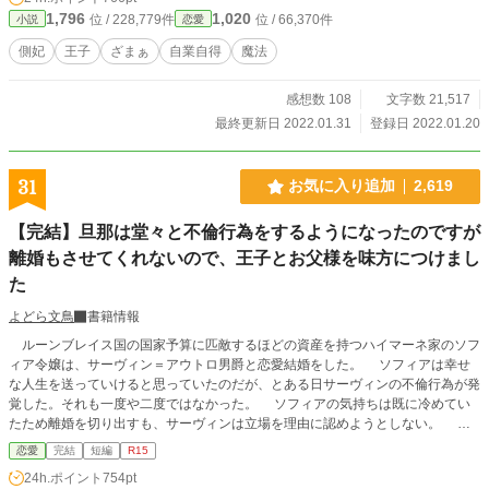
1,796
1,020
位 / 228,779件
位 / 66,370件
小説
恋愛
側妃
王子
ざまぁ
自業自得
魔法
感想数 108
文字数 21,517
最終更新日 2022.01.31
登録日 2022.01.20
31
お気に入り追加
2,619
【完結】旦那は堂々と不倫行為をするようになったのですが
離婚もさせてくれないので、王子とお父様を味方につけまし
た
よどら文鳥
書籍情報
ルーンブレイス国の国家予算に匹敵するほどの資産を持つハイマーネ家のソフ
ィア令嬢は、サーヴィン＝アウトロ男爵と恋愛結婚をした。 ソフィアは幸せ
な人生を送っていけると思っていたのだが、とある日サーヴィンの不倫行為が発
覚した。それも一度や二度ではなかった。 ソフィアの気持ちは既に冷めてい
たため離婚を切り出すも、サーヴィンは立場を理由に認めようとしない。 更
にサーヴィンは第二夫妻候補としてラランカという愛人を連れてくる。 再度
恋愛
完結
短編
R15
離婚を申し立てようとするが、ソフィアの財閥と金だけを理由にして一向に離婚
24h.ポイント
754pt
を認めようとしなかった。 ソフィアは家から飛び出しピンチになるが、救世