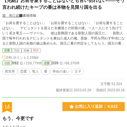
【完結】お前を愛することはないとも言い切れない――そう
言われ続けたキープの番は本物を見限り国を出る
堀 和三盆
書籍情報
「お前を愛することはない」 「お前を愛することはない」 「お前を愛すること
はない」 デビュタントを迎えた令嬢達との対面の後。一人一人にそう告げて
いく若き竜王――ヴァール。 彼は新興国である新獣人国の国王だ。 新獣人
国で毎年行われるデビュタントを兼ねた成人の儀。貴族、平民を問わず年頃にな
ると新獣人国の未婚の娘は集められ、国王に番の判定をしてもらう。国王の番で
はないというお墨付きを貰えて、ようやく新獣人国の娘たちは成人と認められ、
恋愛
完結
短編
R15
結婚をすることができるのだ。 過去、国の為に人間との政略結婚を強いられ
24h.ポイント
2,158pt
てきた王族は番感知能力が弱いため、この制度が取り入れられた。 しかし、
592
339
位 / 228,779件
位 / 66,370件
小説
恋愛
他種族国家である新獣人国。５００年を生きると言われる竜人の国王を始めとし
て、種族によって寿命も違うし体の成長には個人差がある。成長が遅く、判別が
異世界
恋愛
竜人
番
寿命の違い
王子
つかない者は特例として翌年の判別に再び回される。それが、キープの者達だ。
大抵は翌年のデビュタントで判別がつくのだが――一人だけ、十年近く保留の者
文字数 51,324
がいた。 先祖返りの竜人であるリベルタ・アシュランス伯爵令嬢。 新獣人
国の成人年齢は１６歳。既に２５歳を過ぎているのに、リベルタはいわゆるキー
最終更新日 2023.03.28
登録日 2023.03.16
プのままだった。
15
お気に入り追加
4,622
もう、今更です
もちもちほっぺ