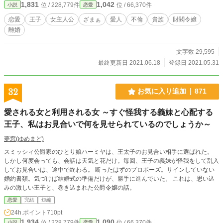
1,831
1,042
位 / 228,779件
位 / 66,370件
小説
恋愛
主が現れる。 後に全ての成り行きを話し、ロミオ＝ルーンブレイス第一王子
を味方につけ、更にソフィアの父をも味方につけた。 ソフィアが想定してい
恋愛
王子
女主人公
ざまぁ
愛人
不倫
貴族
財閥令嬢
なかったほどの制裁が始まる。
離婚
文字数 29,595
最終更新日 2021.06.18
登録日 2021.05.31
32
お気に入り追加
871
愛される女と利用される女 ～すぐ怪我する義妹と心配する
王子、私はお見合いで何を見せられているのでしょうか～
夢窓(ゆめまど)
スミッシィ公爵家のひとり娘ハーミヤは、王太子のお見合い相手に選ばれた。
しかし何度会っても、会話は天気と花だけ。毎回、王子の義妹が怪我をして乱入
してお見合いは、途中で終わる。 断ったはずのプロポーズ。サインしていない
婚約書類。気づけば結婚式の準備だけが、勝手に進んでいた。 これは、思い込
みの激しい王子と、巻き込まれた公爵令嬢の話。
恋愛
完結
短編
24h.ポイント
710pt
1,934
1,090
位 / 228,779件
位 / 66,370件
小説
恋愛