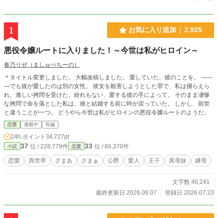
1
お気に入り追加
2,925
悪役令嬢ルートに入りました！～今世は私がヒロイン～
春乃りぜ（ましゅぺちーの）
＊タイトル変更しました。 大幅改稿しました。 愛していた、彼のことを。 ――
―でも彼が愛したのは別の女性。 彼女を殺害しようとした罪で、私は捕らえら
れ、激しい拷問を受けた。紛れもない、愛する彼の手によって。 そのまま凄惨
な拷問で命を落とした私は、彼と結婚する前に時が戻っていた。 しかし、前世
と違うことが一つ。 どうやら今世は私がヒロインの悪役令嬢ルートのようだ。
恋愛
連載中
長編
24h.ポイント
34,727pt
37
33
位 / 228,779件
位 / 66,370件
小説
恋愛
恋愛
異世界
ざまあ
ざまぁ
公爵
愛人
王子
異母妹
継母
文字数 40,241
最終更新日 2026.08.07
登録日 2026.07.23