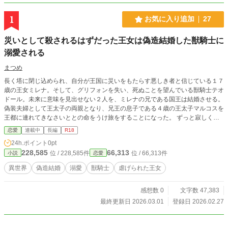
1
お気に入り追加
27
災いとして殺されるはずだった王女は偽造結婚した獣騎士に
溺愛される
まつめ
長く塔に閉じ込められ、自分が王国に災いをもたらす悪しき者と信じている１７
歳の王女ミレナ。そして、グリフォンを失い、死ぬことを望んでいる獣騎士テオ
ドール。未来に意味を見出せない２人を、ミレナの兄である国王は結婚させる。
偽装夫婦として王太子の両親となり、兄王の息子である４歳の王太子マルコスを
王都に連れてきなさいととの命をうけ旅をすることになった。 ずっと寂しく生
きてきたミレナは偽装でも家族ができて嬉しくてたまらない。ぶっきらぼうだけ
恋愛
連載中
長編
R18
ど強くて優しいテオドールが大好きになっていく、なんとかして元気にしたいと
24h.ポイント
0pt
頑張るのにそっけない彼。ミレナが触ろうとすると怒るのに、何故か朝目覚める
228,585
66,313
位 / 228,585件
位 / 66,313件
小説
恋愛
と彼の腕の中にいて……
異世界
偽造結婚
溺愛
獣騎士
虐げられた王女
感想数 0
文字数 47,383
最終更新日 2026.03.01
登録日 2026.02.27