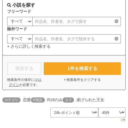
小説を探す
フリーワード
除外ワード
+ さらに詳しく検索する
保存する
1
件を検索する
検索条件の保存には
ロ
× 検索条件をクリアする
グイン
が必要です。
恋愛
R18のみ
虐げられた王女
カテゴリ
R指定
タグ
1
件