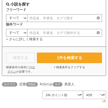
小説を探す
フリーワード
除外ワード
+ さらに詳しく検索する
保存する
1
件を検索する
検索条件の保存には
ロ
× 検索条件をクリアする
グイン
が必要です。
恋愛
R15のみ
異星人
カテゴリ
R指定
タグ
1
件