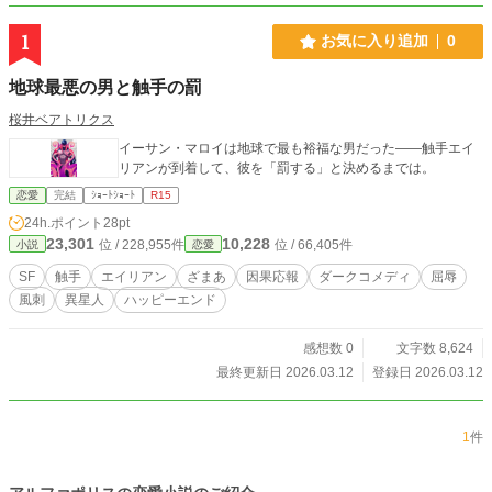
1
お気に入り追加
0
地球最悪の男と触手の罰
桜井ベアトリクス
イーサン・マロイは地球で最も裕福な男だった——触手エイ
リアンが到着して、彼を「罰する」と決めるまでは。
恋愛
完結
ｼｮｰﾄｼｮｰﾄ
R15
24h.ポイント
28pt
23,301
10,228
位 / 228,955件
位 / 66,405件
小説
恋愛
SF
触手
エイリアン
ざまあ
因果応報
ダークコメディ
屈辱
風刺
異星人
ハッピーエンド
感想数 0
文字数 8,624
最終更新日 2026.03.12
登録日 2026.03.12
1
件