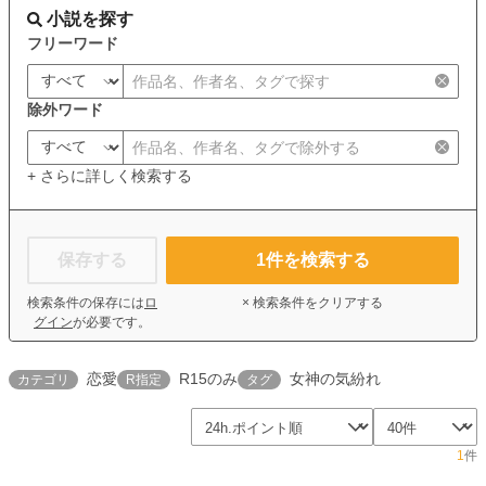
小説を探す
フリーワード
除外ワード
+ さらに詳しく検索する
保存する
1
件を検索する
検索条件の保存には
ロ
× 検索条件をクリアする
グイン
が必要です。
恋愛
R15のみ
女神の気紛れ
カテゴリ
R指定
タグ
1
件