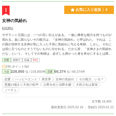
1
お気に入り追加
4
女神の気紛れ
KAORU
サザラント王国には、一つの言い伝えがある。 一族に稀有な能力を持つものが
現れる。血に因らないその能力は、『女神の気紛れ』と呼ばれた。 それは、こ
の国が信仰する女神が気に入った子供に気紛れに与える奇跡。 しかし、それに
は役に立つものとそうでないものに分かれる。 だから皆、「女神さまの気紛れ
だな」という。 そしてその奇跡は、必ずしも授かった者を幸せにするとは限ら
ない―― 役に立つがゆえに苦悩する奇跡を持つ青年と、全く役に立たないと思
恋愛
連載中
短編
R15
われる奇跡を持つ少女の出逢い。 それは二人の行く末を、大きく変える出逢い
24h.ポイント
0pt
だった ※不定期更新です。書きながら更新します。 ※見切り発車ですので、と
228,850
66,374
位 / 228,850件
位 / 66,374件
小説
恋愛
りあえず短編・R15で始めます。途中R18になったらごめんなさい。 ※作者の
妄想の産物です。 ※頭の中にあるものを言語化しています。神様ではないの
恋愛
ハッピーエンド
異世界
女神の気紛れ
その能力、いる？
で、「創造」することはできません。 ※小心者ゆえ、感想欄は閉じておりま
悪魔の囁きと天使の歌声
公爵令息と伯爵令嬢
天然少女は最強
す。誹謗中傷・盗作嫌疑等の攻撃はお断りしております。 ※誤字脱字やつじつ
ノーチェ
まの合わない部分は後からこっそり修正致します。
文字数 16,465
最終更新日 2025.02.16
登録日 2025.01.21