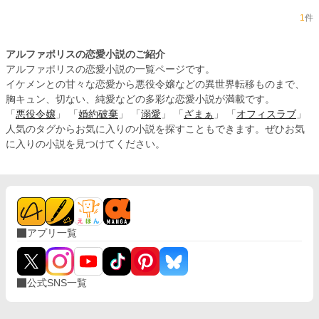
1
件
アルファポリスの恋愛小説のご紹介
アルファポリスの恋愛小説の一覧ページです。
イケメンとの甘々な恋愛から悪役令嬢などの異世界転移ものまで、
胸キュン、切ない、純愛などの多彩な恋愛小説が満載です。
「
悪役令嬢
」 「
婚約破棄
」 「
溺愛
」 「
ざまぁ
」 「
オフィスラブ
」
人気のタグからお気に入りの小説を探すこともできます。ぜひお気
に入りの小説を見つけてください。
アプリ一覧
公式SNS一覧