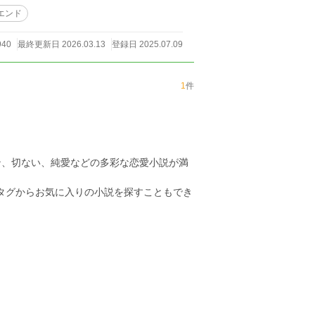
エンド
940
最終更新日 2026.03.13
登録日 2025.07.09
めた彼女を待ち受けている景色とは？ ※完
だければ嬉しいです。
1
件
ン、切ない、純愛などの多彩な恋愛小説が満
のタグからお気に入りの小説を探すこともでき