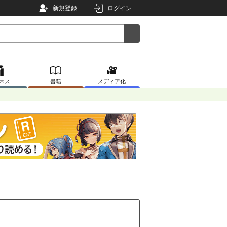
新規登録
ログイン
ネス
書籍
メディア化