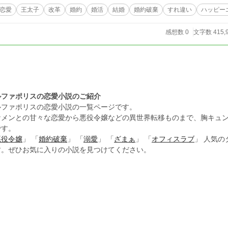
態は思わぬ方向へ転がっていき──。 これは、社交を避けてきた伯爵令嬢が腹を括り、結婚を目指して試行錯
恋愛
王太子
改革
婚約
婚活
結婚
婚約破棄
すれ違い
ハッピー
り、改革あり、試練あり！内容盛りだくさんな伯爵令嬢の婚活を、お楽しみあれ。 【番外編の内容】 アンジェリア
、由緒正しいフォード伯爵家の次女として生まれた。 姉シャーロットと弟ウィルフレッドは貴族社会の一員として暮らしている
感想数 0
文字数 415,
アンジェリアは別の道を選びたかった。 「私、商人になりたい」 いつからか抱いたその夢を口にしてから、彼女の人生は大きく
こととなる。 シャーロットが王太子ギルバートと関わりを深める裏で繰り広げられていた、次女アンジェリアの旅路。 衣食
住に困ることのなかった令嬢生活を捨て、成功する保証の無い商人として暮らすことを決
結した本編との絡みもありつつ物語が進んでいきます！こちらもぜひ、お楽しみいた
ルファポリスの恋愛小説のご紹介
ルファポリスの恋愛小説の一覧ページです。
ケメンとの甘々な恋愛から悪役令嬢などの異世界転移ものまで、胸キュ
です。
悪役令嬢
」 「
婚約破棄
」 「
溺愛
」 「
ざまぁ
」 「
オフィスラブ
」 人気
す。ぜひお気に入りの小説を見つけてください。