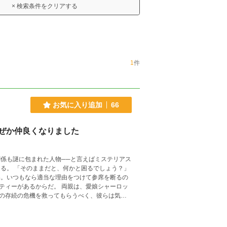
× 検索条件をクリアする
1
件
お気に入り追加
66
ぜか仲良くなりました
。 両親は、愛娘シャーロッ
の存続の危機を救ってもらうべく、彼らは気乗
誰もが覚悟を