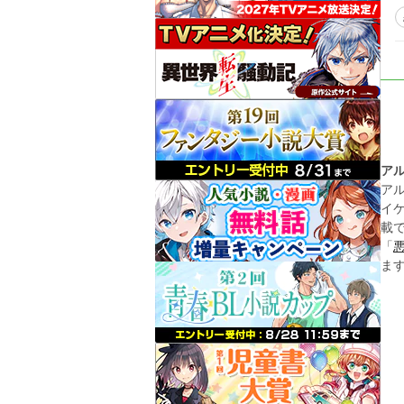
決めた。 ところが、事
誤する話。 恋愛あ
は
が、
変化する
ア
ア
イ
載
「
ま