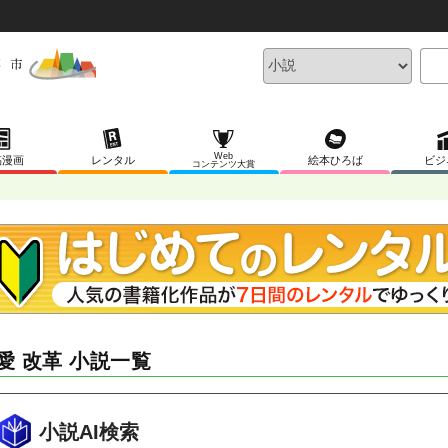
Web
稿漫画
レンタル
絵本ひろば
ビジ
コンテンツ大賞
愛 改革 小説一覧
小説AI検索