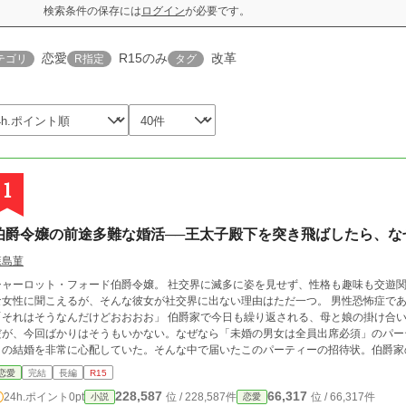
検索条件の保存には
ログイン
が必要です。
恋愛
R15のみ
改革
テゴリ
R指定
タグ
1
伯爵令嬢の前途多難な婚活──王太子殿下を突き飛ばしたら、な
森島菫
ロット・フォード伯爵令嬢。 社交界に滅多に姿を見せず、性格も趣味も交遊関係も謎に包まれた人物──と言えばミステリアス
女性に聞こえるが、そんな彼女が社交界に出ない理由はただ一つ。 男性恐怖症である。 「そのままだと、何かと困るでしょう？」
はそうなんだけどおおおお」 伯爵家で今日も繰り返される、母と娘の掛け合い。いつもなら適当な理由をつけて参席を断るの
が、今回ばかりはそうもいかない。なぜなら「未婚の男女は全員出席必須」のパーティーがあるからだ
トの結婚を非常に心配していた。そんな中で届いたこのパーティーの招待状。伯爵家
しない娘を何とか説得してパーティーに向かわせた。 しかし当日、シャーロットはとんでもない事態を引き起こすことになる。
恋愛
完結
長編
R15
王太子殿下を、突き飛ばしてしまったのよ」 「「はぁっ！？」」 男性恐怖症のシャーロットが限界になると発動する行動──相手
228,587
66,317
24h.ポイント
0pt
位 / 228,587件
位 / 66,317件
小説
恋愛
突き飛ばしてしまうこと──が、よりにもよってこの国の王太子に降りかかったのである。 不敬罪必死のこの事態に、