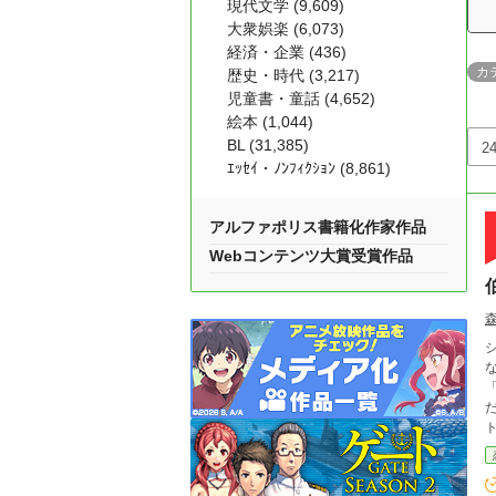
現代文学 (9,609)
大衆娯楽 (6,073)
経済・企業 (436)
カ
歴史・時代 (3,217)
児童書・童話 (4,652)
絵本 (1,044)
BL (31,385)
ｴｯｾｲ・ﾉﾝﾌｨｸｼｮﾝ (8,861)
アルファポリス書籍化作家作品
Webコンテンツ大賞受賞作品
シャー
な
「それ
だ
り
「
を