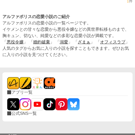
1
件
アルファポリスの恋愛小説のご紹介
アルファポリスの恋愛小説の一覧ページです。
イケメンとの甘々な恋愛から悪役令嬢などの異世界転移ものまで、
胸キュン、切ない、純愛などの多彩な恋愛小説が満載です。
「
悪役令嬢
」 「
婚約破棄
」 「
溺愛
」 「
ざまぁ
」 「
オフィスラブ
」
人気のタグからお気に入りの小説を探すこともできます。ぜひお気
に入りの小説を見つけてください。
アプリ一覧
公式SNS一覧