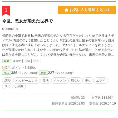
1
お気に入り追加
2,111
今世、悪女が消えた世界で
shinonome
侯爵家の令嬢である私 未来の皇帝の妃となる存在だったけれど 妹であるルナテ
ィアが｢奇跡の力｣に覚醒したことにより 妹に妃の立場と皇帝の愛を奪われ 自分
は妹に仕える者に成り下がってしまった。 終いには、ルナティアを殺そうとし
たと冤罪をかけられてしまい全ての者から見捨てられ 私が選ぶことができたの
は自ら命を絶つことだけ。 けれど偶然か必然か分からない。 未来の皇帝と婚約
する1年前、8歳の頃に戻っていた。 どうして時が巻き戻ったのか分からない。
恋愛
連載中
長編
R15
けれど今世も傷ついたりするのはたくさんだ。 今世は私の人生を取り戻す。 そ
24h.ポイント
3,230pt
のためには婚約者や、妹はもう ____いらない。 奪われ見捨てられた令嬢が 今
386
227
位 / 228,668件
位 / 66,339件
小説
恋愛
世は、自分の人生を取り戻しながらも ある真実を知るお話。
恋愛
ハッピーエンド
魔法
イケメン
切ない
辛い
エグイ
スカッと成敗
感想数 33
文字数 114,964
最終更新日 2026.08.03
登録日 2026.04.19