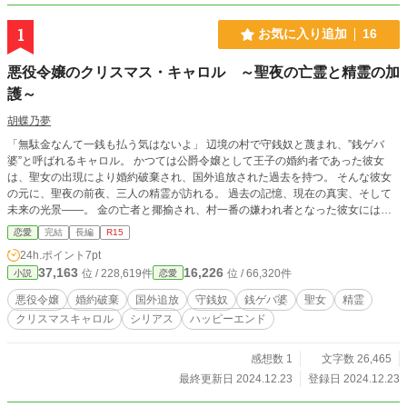
1
お気に入り追加
16
悪役令嬢のクリスマス・キャロル ～聖夜の亡霊と精霊の加
護～
胡蝶乃夢
「無駄金なんて一銭も払う気はないよ」 辺境の村で守銭奴と蔑まれ、”銭ゲバ
婆”と呼ばれるキャロル。 かつては公爵令嬢として王子の婚約者であった彼女
は、聖女の出現により婚約破棄され、国外追放された過去を持つ。 そんな彼女
の元に、聖夜の前夜、三人の精霊が訪れる。 過去の記憶、現在の真実、そして
未来の光景――。 金の亡者と揶揄され、村一番の嫌われ者となった彼女には、
誰も知らない秘密があった。 すべてを失った元公爵令嬢が最後に望んだものと
恋愛
完結
長編
R15
は――彼女は最期の選択を迫られる。 クリスマス・キャロルの精霊たちが導
24h.ポイント
7pt
く、悪役令嬢の切なくも優しい聖夜物語。
37,163
16,226
位 / 228,619件
位 / 66,320件
小説
恋愛
悪役令嬢
婚約破棄
国外追放
守銭奴
銭ゲバ婆
聖女
精霊
クリスマスキャロル
シリアス
ハッピーエンド
感想数 1
文字数 26,465
最終更新日 2024.12.23
登録日 2024.12.23