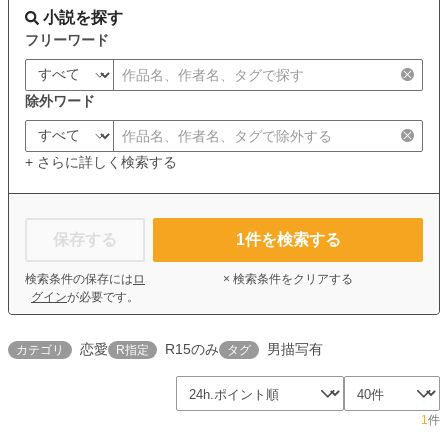
小説を探す
フリーワード
除外ワード
+ さらに詳しく検索する
保存する
1
件を検索する
検索条件の保存には
ロ
× 検索条件をクリアする
グイン
が必要です。
恋愛
R15のみ
男描写有
カテゴリ
R指定
タグ
1
件