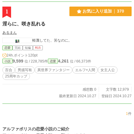
1
お気に入り追加
370
淫らに、咲き乱れる
あるまん
軽蔑してた、筈なのに。
恋愛
完結
短編
R15
24h.ポイント
120pt
9,599
4,261
位 / 228,785件
位 / 66,373件
小説
恋愛
百合
男描写有
異世界ファンタジー
エルフ×人間
女主人公
25周年カップ
感想数 0
文字数 12,979
最終更新日 2024.10.27
登録日 2024.10.27
1
件
アルファポリスの恋愛小説のご紹介