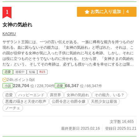
1
お気に入り追加
4
女神の気紛れ
KAORU
サザラント王国には、一つの言い伝えがある。 一族に稀有な能力を持つものが
現れる。血に因らないその能力は、『女神の気紛れ』と呼ばれた。 それは、こ
の国が信仰する女神が気に入った子供に気紛れに与える奇跡。 しかし、それに
は役に立つものとそうでないものに分かれる。 だから皆、「女神さまの気紛れ
だな」という。 そしてその奇跡は、必ずしも授かった者を幸せにするとは限ら
ない―― 役に立つがゆえに苦悩する奇跡を持つ青年と、全く役に立たないと思
恋愛
連載中
短編
R15
われる奇跡を持つ少女の出逢い。 それは二人の行く末を、大きく変える出逢い
24h.ポイント
0pt
だった ※不定期更新です。書きながら更新します。 ※見切り発車ですので、と
228,704
66,347
位 / 228,704件
位 / 66,347件
小説
恋愛
りあえず短編・R15で始めます。途中R18になったらごめんなさい。 ※作者の
妄想の産物です。 ※頭の中にあるものを言語化しています。神様ではないの
恋愛
ハッピーエンド
異世界
女神の気紛れ
その能力、いる？
で、「創造」することはできません。 ※小心者ゆえ、感想欄は閉じておりま
悪魔の囁きと天使の歌声
公爵令息と伯爵令嬢
天然少女は最強
す。誹謗中傷・盗作嫌疑等の攻撃はお断りしております。 ※誤字脱字やつじつ
ノーチェ
まの合わない部分は後からこっそり修正致します。
文字数 16,465
最終更新日 2025.02.16
登録日 2025.01.21