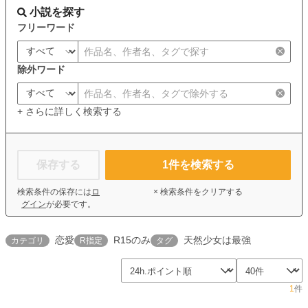
小説を探す
フリーワード
除外ワード
+ さらに詳しく検索する
保存する
1
件を検索する
検索条件の保存には
ロ
× 検索条件をクリアする
グイン
が必要です。
恋愛
R15のみ
天然少女は最強
カテゴリ
R指定
タグ
1
件