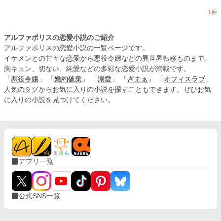
1
件
アルファポリスの恋愛小説のご紹介
アルファポリスの恋愛小説の一覧ページです。
イケメンとの甘々な恋愛から悪役令嬢などの異世界転移ものまで、
胸キュン、切ない、純愛などの多彩な恋愛小説が満載です。
「
悪役令嬢
」 「
婚約破棄
」 「
溺愛
」 「
ざまぁ
」 「
オフィスラブ
」
人気のタグからお気に入りの小説を探すこともできます。ぜひお気
に入りの小説を見つけてください。
アプリ一覧
公式SNS一覧