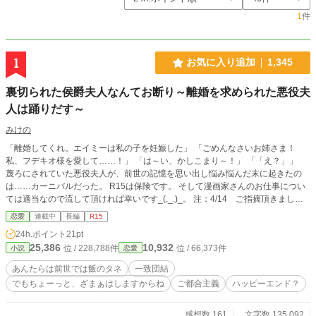
1
件
1
お気に入り追加
1,345
裏切られた侯爵夫人なんてお断り～離婚を求められた悪役夫
人は踊りだす～
みけの
「離婚してくれ。エイミーは私の子を妊娠した」 「ごめんなさいお姉さま！
私、フデキオ様を愛して……！」 「は～い、かしこまり～！」 「「え？」」
蔑ろにされていた悪役夫人が、前世の記憶を思い出し悩み悩んだ末に起きたの
は……カーニバルだった。 R15は保険です。 そして漫画家さんのお仕事につい
ては適当なので流して頂ければ幸いです_(._.)_。 注：4/14 ご指摘頂きました
為、プロローグと『悪役夫人、対決する』に加筆修正しましたm(__)m。 注：設
恋愛
連載中
長編
R15
定を「短編」から「長編」へと変更しましたが無事に完結しました♪ 2026年1月
24h.ポイント
21pt
より、新章始まりました♪ 『俺の“フラグ”を折って欲しい』 突如現れた第３王
25,386
10,932
位 / 228,788件
位 / 66,373件
小説
恋愛
子、デュートリヒがクリスティア（＋中身前世ポンコツ社会人）に突然の依頼。
しかしいくら悪友の描いた世界とはいえ、今自分がいる世界がどの作品なのかも
あんたらは前世では飯のタネ
一致団結
分からない。更にキャラ達にも分からない点が多く……。 拙作をお読み頂けた
でもちょーっと、ざまぁはしますからね
ご都合主義
ハッピーエンド？
皆様に、感謝申し上げますm(__)m。
感想数 161
文字数 135,092