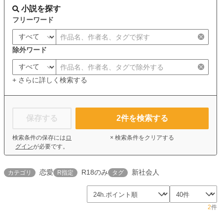
小説を探す
フリーワード
除外ワード
+ さらに詳しく検索する
保存する
2
件を検索する
検索条件の保存には
ロ
× 検索条件をクリアする
グイン
が必要です。
恋愛
R18のみ
新社会人
カテゴリ
R指定
タグ
2
件