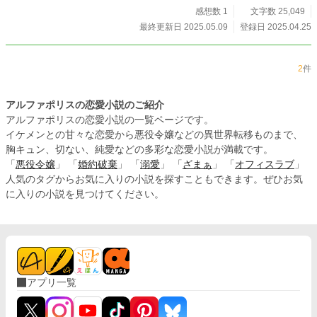
書きましたので、ぜひ読んでみてください！ 表紙イラスト
感想数 1
文字数 25,049
は、Akira_あきら様にお願いしました。 素敵なイラストを
最終更新日 2025.05.09
登録日 2025.04.25
描いていただいて感謝です……！ 他にもR18女性向けで３
作品上げておりますので、試し読みだけでも読んでいただけ
たら幸いです。 ※※読む前の注意事項※※ 当作は試し読み
2
件
です。 電子書籍版のフル分量は、DLサイト、FANZA、BO
OK WALKER、kindle、PixivBOOTHで販売中です！
アルファポリスの恋愛小説のご紹介
アルファポリスの恋愛小説の一覧ページです。
イケメンとの甘々な恋愛から悪役令嬢などの異世界転移ものまで、
胸キュン、切ない、純愛などの多彩な恋愛小説が満載です。
「
悪役令嬢
」 「
婚約破棄
」 「
溺愛
」 「
ざまぁ
」 「
オフィスラブ
」
人気のタグからお気に入りの小説を探すこともできます。ぜひお気
に入りの小説を見つけてください。
アプリ一覧