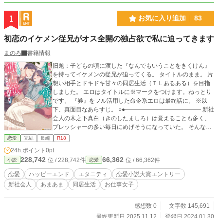
1
お気に入り追加
83
初恋のイケメン従兄がオス全開の独占欲で私に迫ってきます
まのろ
書籍情報
旧題：子どもの頃に渡した『なんでもいうことをきくけん』
を持ってイケメンの従兄が迫ってくる。 タイトルのまま。 片
想い相手とドキドキ甘々の同居生活（ＴＬあるある）を目指
しました。 エロはタイトルに※マークをつけます。ねっとり
です。 『券』をフル活用した命令系エロは最終話に。 ※以
下、真面目なあらすじ。 ○●――――――――――――― 新社
会人の木之下真白（きのしたましろ）は覚えることも多く、
プレッシャーの多い毎日にめげそうになっていた。 そんな時
に、幼い頃からずっと片想いをしていた６歳上のイケメンの
恋愛
完結
長編
R18
従兄、藤道秀一（とうどうしゅういち）から連絡がくる。
24h.ポイント
0pt
「しばらく一緒に住まわせてくれない？」 嬉しいけど、ドキ
228,742
66,362
位 / 228,742件
位 / 66,362件
小説
恋愛
ドキしてそんなの無理っ、と断ろうと思ったものの、送りつ
けられた画像には幼い頃に作った『なんでもいうことをきく
恋愛
ハッピーエンド
エタニティ
恋愛小説大賞エントリー
けん』が。 しかも、２年ぶりに再会した秀一は、ただでさえ
新社会人
あまあま
同居生活
お仕事女子
大手企業に勤める有能なイケメンなのに、その上、『億り
人』にもなっていてーー。 「キスして」 ――私は約束を守ろ
うとしてるだけ。よこしまな気持ちだけじゃないんだから！
感想数 0
文字数 145,691
よこしまな気持ちだけじゃないんだから！ よこしまな気
最終更新日 2025.11.12
登録日 2024.01.30