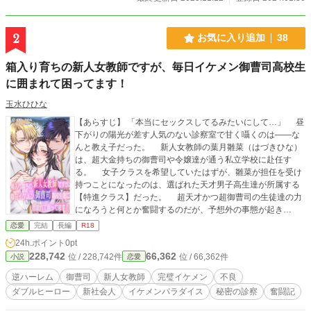
持ちもあるけども！ 幼い頃のトラウマから約束を守ることを
信条にしている２２歳の女の子と、自分の気持ちに気づくの
が遅かったあげく、気づいてから２年間お預けを食らわされ
2
お気に入り追加
38
て恋心を拗らせたアラサーの男との、一枚の『なんでもいう
ことをきくけん』をめぐる恋と約束の話。 ――――――――
箱入り育ちの新人女教師ですが、毎日イケメン御曹司高校生
―――――○● ムーンライトノベルズからの転載です。
に囲まれて困ってます！
玉水ひひな
【あらすじ】 「本当にセックスしてるみたいにして…」 昼
下がりの陽光が差す人気のない診察室で甘く囁くのは――な
んと教え子だった。 新人女教師の葉月雛菜（はづきひな）
は、超大金持ちの御曹司や令嬢達が通う私立学校に赴任す
る。 女子クラスを希望していたはずが、雛菜が担任を受け
持つことになったのは、選ばれた天才男子高生達が所属する
【特進クラス】だった。 超天才かつ超御曹司の生徒達の力
になろうと何とか奮闘するのだが、予想外の事態が起き
て……⁉ --- 本作は、フル分量１６万字超の天才御曹司高校
恋愛
完結
長編
R18
生×新人女教師のダブルヒーロー物です！ 本編は二部構成
24h.ポイント
0pt
でして、前半はヒロインによる学園奮闘記です。大人向け該
228,742
66,362
位 / 228,742件
位 / 66,362件
小説
恋愛
当シーンまではまた展開がゆっくりに感じるかもしれません
が、ヒロインとヒーロー達の関係が変わっていく経過も含め
逆ハーレム
御曹司
新人女教師
完璧イケメン
不良
て楽しんでいただけると嬉しいです。 試し読みは、これま
ダブルヒーロー
新社会人
イケメンパラダイス
秘密の診察
奮闘記
でと同様に半分くらいまでを公開し、電子書籍発売と同時に
少なめの分量に調整する予定です。 過去作同様力を込めて