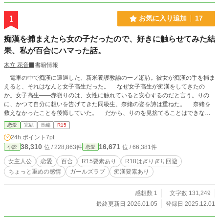
1
お気に入り追加
17
痴漢を捕まえたら女の子だったので、好きに触らせてみた結
果、私が百合にハマった話。
木立 花音
書籍情報
電車の中で痴漢に遭遇した、新米養護教諭の一ノ瀬詩。彼女が痴漢の手を捕ま
えると、それはなんと女子高生だった。 なぜ女子高生が痴漢をしてきたの
か。女子高生――赤嶺りのは、女性に触れていると安心するのだと言う。りの
に、かつて自分に想いを告げてきた同級生、奈緒の姿を詩は重ねた。 奈緒を
救えなかったことを後悔していた。 だから、りのを見捨てることはできなか
った。 ――私が、なんとかしてあげる。 毎日痴漢をしてもいいよと詩はり
恋愛
完結
長編
R15
のに提案し、ここからなんとも不思議な関係が始まった。
24h.ポイント
7pt
38,310
16,671
位 / 228,863件
位 / 66,381件
小説
恋愛
女主人公
恋愛
百合
R15要素あり
R18はぎりぎり回避
ちょっと重めの感情
ガールズラブ
痴漢要素あり
感想数 1
文字数 131,249
最終更新日 2026.01.05
登録日 2025.12.01