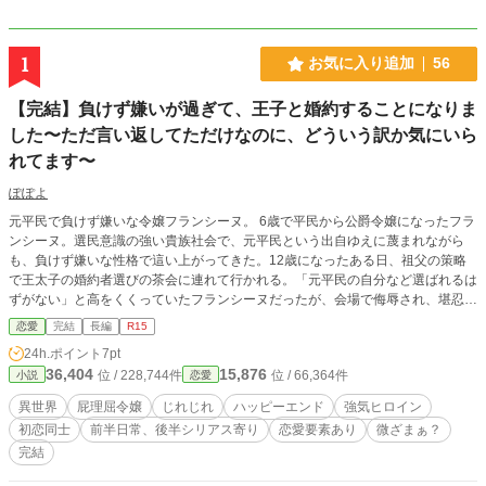
1
お気に入り追加
56
【完結】負けず嫌いが過ぎて、王子と婚約することになりま
した〜ただ言い返してただけなのに、どういう訳か気にいら
れてます〜
ぽぽよ
元平民で負けず嫌いな令嬢フランシーヌ。 6歳で平民から公爵令嬢になったフラ
ンシーヌ。選民意識の強い貴族社会で、元平民という出自ゆえに蔑まれながら
も、負けず嫌いな性格で這い上がってきた。12歳になったある日、祖父の策略
で王太子の婚約者選びの茶会に連れて行かれる。「元平民の自分など選ばれるは
ずがない」と高をくくっていたフランシーヌだったが、会場で侮辱され、堪忍袋
の緒が切れて、王太子に会うことなく帰路についたフランシーヌ。しかし、この
恋愛
完結
長編
R15
騒動が思わぬ展開を呼ぶことになる――。 ※R15（念のため） ※昆虫描写あり
24h.ポイント
7pt
（嫌がらせ演出） ※序盤は事件・日常描写中心 ※恋愛要素は中盤以降に本格化
36,404
15,876
位 / 228,744件
位 / 66,364件
小説
恋愛
します ※後半シリアス寄りに展開します
異世界
屁理屈令嬢
じれじれ
ハッピーエンド
強気ヒロイン
初恋同士
前半日常、後半シリアス寄り
恋愛要素あり
微ざまぁ？
完結