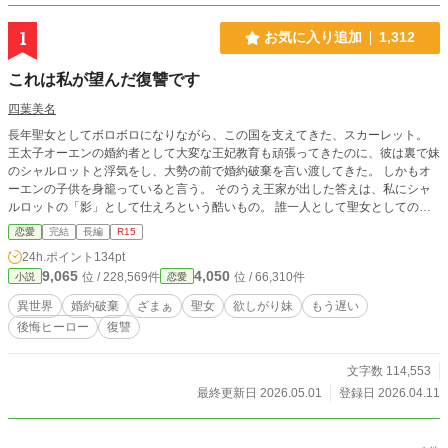
1
お気に入り追加
1,312
これは私が望んだ復讐です
四葉美名
長年聖女としてボロボロになりながら、この国を支えてきた、スカーレット。
王太子オーエンの婚約者として大変な王妃教育も頑張ってきたのに、彼は裏で妹
のシャルロットと浮気をし、大勢の前で婚約破棄を言い渡してきた。 しかもオ
ーエンの子供を身籠っていると言う。 そのうえ王家が出した答えは、私にシャ
ルロットの「影」として仕えろという酷いもの。 誰一人として聖女としての力
を認めず、馬鹿にしていたと知った私は決めました！ 絶対、みんなを後悔させ
恋愛
完結
長編
R15
てみせます！ ゆるゆるの世界観です。最初のほうに少し性的描写やセリフがあ
24h.ポイント
134pt
るので、念のためR15にしてあります こちらは以前別名義で書いた作品になり
9,065
4,050
位 / 228,569件
位 / 66,310件
小説
恋愛
ます。
異世界
婚約破棄
ざまぁ
聖女
欲しがり妹
もう遅い
後悔ヒーロー
復讐
文字数 114,553
最終更新日 2026.05.01
登録日 2026.04.11