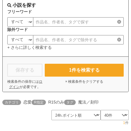
小説を探す
フリーワード
除外ワード
+ さらに詳しく検索する
保存する
1
件を検索する
検索条件の保存には
ロ
× 検索条件をクリアする
グイン
が必要です。
恋愛
R15のみ
魔法／刻印
カテゴリ
R指定
タグ
1
件