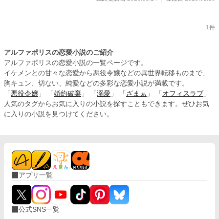
1
件
アルファポリスの恋愛小説のご紹介
アルファポリスの恋愛小説の一覧ページです。
イケメンとの甘々な恋愛から悪役令嬢などの異世界転移ものまで、
胸キュン、切ない、純愛などの多彩な恋愛小説が満載です。
「
悪役令嬢
」 「
婚約破棄
」 「
溺愛
」 「
ざまぁ
」 「
オフィスラブ
」
人気のタグからお気に入りの小説を探すこともできます。ぜひお気
に入りの小説を見つけてください。
アプリ一覧
公式SNS一覧