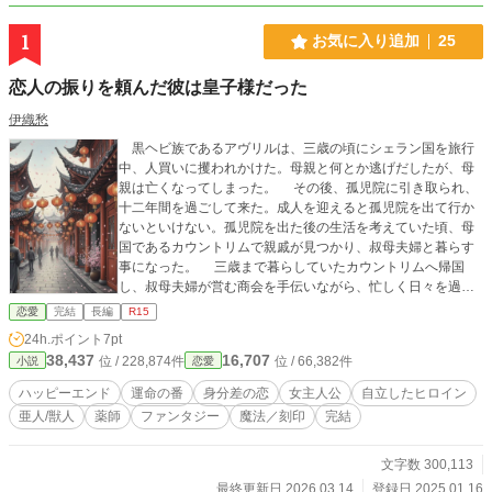
1
お気に入り追加
25
恋人の振りを頼んだ彼は皇子様だった
伊織愁
黒ヘビ族であるアヴリルは、三歳の頃にシェラン国を旅行
中、人買いに攫われかけた。母親と何とか逃げだしたが、母
親は亡くなってしまった。 その後、孤児院に引き取られ、
十二年間を過ごして来た。成人を迎えると孤児院を出て行か
ないといけない。孤児院を出た後の生活を考えていた頃、母
国であるカウントリムで親戚が見つかり、叔母夫婦と暮らす
事になった。 三歳まで暮らしていたカウントリムへ帰国
し、叔母夫婦が営む商会を手伝いながら、忙しく日々を過ご
している内に、いつの間にか成人から、三年の月日が経って
恋愛
完結
長編
R15
いた。 十八歳になったアヴリルに結婚の話が持ち上がって
24h.ポイント
7pt
いる事を知り、アヴリルは決断する。何としても、本物の番
38,437
16,707
位 / 228,874件
位 / 66,382件
小説
恋愛
を見つけると。そして、ある一人の青年と出会った事で、ア
ヴリルの恋が始まった。 『私、動物アレルギーなんです
ハッピーエンド
運命の番
身分差の恋
女主人公
自立したヒロイン
っ！』のスピンオフ。リジィの親友である黒ヘビ族、アヴリ
亜人/獣人
薬師
ファンタジー
魔法／刻印
完結
ルの恋物話。
文字数 300,113
最終更新日 2026.03.14
登録日 2025.01.16