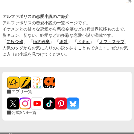
1
件
アルファポリスの恋愛小説のご紹介
アルファポリスの恋愛小説の一覧ページです。
イケメンとの甘々な恋愛から悪役令嬢などの異世界転移ものまで、
胸キュン、切ない、純愛などの多彩な恋愛小説が満載です。
「
悪役令嬢
」 「
婚約破棄
」 「
溺愛
」 「
ざまぁ
」 「
オフィスラブ
」
人気のタグからお気に入りの小説を探すこともできます。ぜひお気
に入りの小説を見つけてください。
アプリ一覧
公式SNS一覧